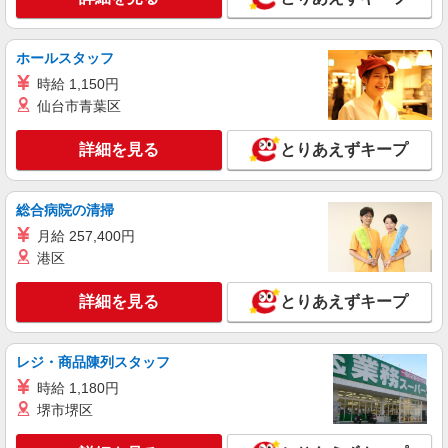
≪田原本町≫夜勤なし！未経験・ブランクOK
のデイスタッフ
時給1500円〜2125円 ＜日払い有/週払い有/交
ホールスタッフ
通費全支給(ガソリン代含む)＞
時給 1,150円
田原本町｜田原本駅すぐ
仙台市青葉区
詳細を見る
キープ
詳細を見る
とりあえずキープ
派遣社員
株式会社kotrio /●NR-H-2102315
総合病院の清掃
夕方までのデイサービス☆車の運転できる方優
月給 257,400円
遇【田原本町】
港区
時給1500円〜2125円 ＜日払い有/週払い有/交
通費全支給(ガソリン代含む)＞
詳細を見る
とりあえずキープ
田原本町千代 寺川沿い
レジ・商品陳列スタッフ
詳細を見る
キープ
時給 1,180円
派遣社員
堺市堺区
株式会社kotrio /●NR-H-2069252