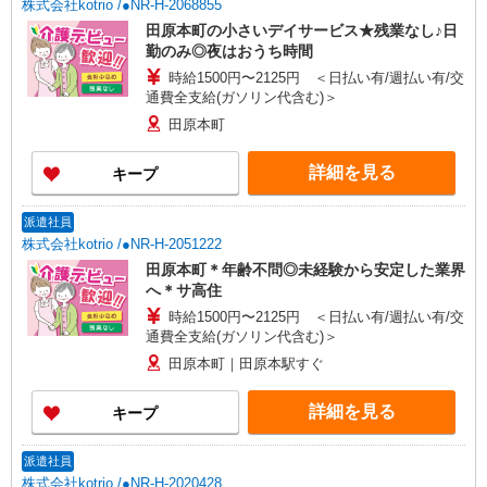
株式会社kotrio /●NR-H-2068855
田原本町の小さいデイサービス★残業なし♪日
勤のみ◎夜はおうち時間
時給1500円〜2125円 ＜日払い有/週払い有/交
通費全支給(ガソリン代含む)＞
田原本町
詳細を見る
キープ
派遣社員
株式会社kotrio /●NR-H-2051222
田原本町＊年齢不問◎未経験から安定した業界
へ＊サ高住
時給1500円〜2125円 ＜日払い有/週払い有/交
通費全支給(ガソリン代含む)＞
田原本町｜田原本駅すぐ
詳細を見る
キープ
派遣社員
株式会社kotrio /●NR-H-2020428