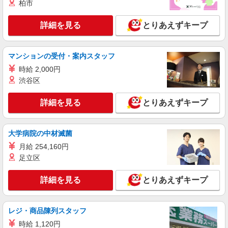
柏市
タッフ★＠田原本町
時給1500円〜2125円 ＜日払い有/週払い有/交
詳細を見る
とりあえずキープ
通費全支給(ガソリン代含む)＞
田原本町｜田原本駅すぐ
マンションの受付・案内スタッフ
詳細を見る
キープ
時給 2,000円
渋谷区
派遣社員
株式会社kotrio /●NR-H-2068682
詳細を見る
とりあえずキープ
＼収入アップを全面サポート／小規模デイ
STAFF｜資格支援制度あり
時給1500円〜2125円 ＜日払い有/週払い有/交
大学病院の中材滅菌
通費全支給(ガソリン代含む)＞
月給 254,160円
田原本町
足立区
詳細を見る
キープ
詳細を見る
とりあえずキープ
派遣社員
株式会社kotrio /●NR-H-2021720
レジ・商品陳列スタッフ
田原本町*デイでの生活補助☆新たなスキルを
時給 1,120円
身につけて長く働く♪