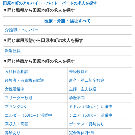
務先から選べます。
田原本町のアルバイト・バイト・パートの求人を探す
未経験：時給1500〜1700円（資格・経験によ
同じ職種から田原本町の求人を探す
る） 経験者：時給1700〜1900円（資格・経験によ
る） ◎月収例 時給1900円×1日8時間×22日（週5
奈良県田原本町 【最寄駅】 ◆近鉄橿原線「笠
医療・介護・福祉すべて
日）＝33万4400円 ◆昇給あり ◆支払い方法 ※日
縫駅」 ◆近鉄田原本線「黒田駅」 ◆近鉄橿原線
払い/週払い/月払い対応も可能です。詳しくは面談
「田原本駅」 ★その他、近隣に多数勤務地ありま
介護職・ヘルパー
時にご相談ください。 ◆交通費：別途全額支給 ※
す！
詳細を見る
キープ
当社規定あり
同じ雇用形態から田原本町の求人を探す
派遣社員
同じ特徴から田原本町の求人を探す
入社日応相談
未経験歓迎
経験者・有資格者歓迎
新卒・第二新卒歓迎
女性活躍中
主婦・主夫歓迎
フリーター歓迎
学歴不問
ブランクOK
ミドル（40代～）活躍中
エルダー（50代～）活躍中
シニア（60代～）活躍中
高収入・高額
ボーナス・賞与あり
昇給あり
完全週休2日制