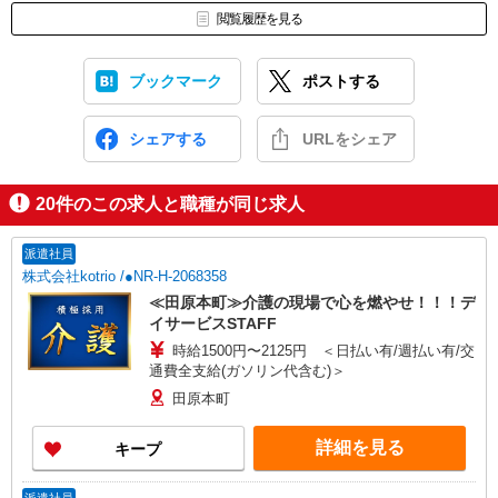
閲覧履歴を見る
ブックマーク
ポストする
シェアする
URLをシェア
20
件のこの求人と職種が同じ求人
派遣社員
株式会社kotrio /●NR-H-2068358
≪田原本町≫介護の現場で心を燃やせ！！！デ
イサービスSTAFF
時給1500円〜2125円 ＜日払い有/週払い有/交
通費全支給(ガソリン代含む)＞
田原本町
詳細を見る
キープ