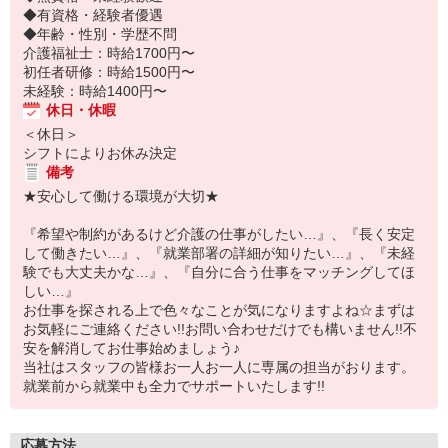
◆有資格・経験者優遇
◆年齢・性別・学歴不問
介護福祉士：時給1700円〜
初任者研修：時給1500円〜
未経験：時給1400円〜
休日・休暇
＜休日＞
シフトによりお休み決定
備考
★安心して働ける環境が大切★
『希望や制約があるけど介護の仕事がしたい…』、『長く安定
して働きたい…』、『就業部署の詳細が知りたい…』、『未経
験でも大丈夫かな…』、『自分に合う仕事をマッチングしてほ
しい…』
お仕事を探される上で色々なことが気になりますよね☆まずは
お気軽にご連絡ください!!お問い合わせだけでも構いません!!不
安を解消してお仕事始めましょう♪
当社はスタッフの皆様お一人お一人に専属の担当がおります。
就業前から就業中も全力でサポートいたします!!
応募方法