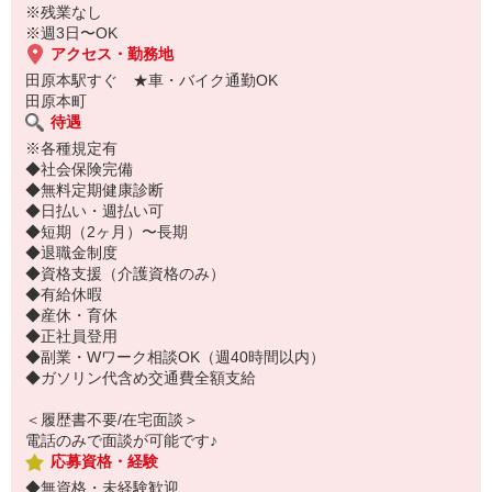
※残業なし
※週3日〜OK
アクセス・勤務地
田原本駅すぐ ★車・バイク通勤OK
田原本町
待遇
※各種規定有
◆社会保険完備
◆無料定期健康診断
◆日払い・週払い可
◆短期（2ヶ月）〜長期
◆退職金制度
◆資格支援（介護資格のみ）
◆有給休暇
◆産休・育休
◆正社員登用
◆副業・Wワーク相談OK（週40時間以内）
◆ガソリン代含め交通費全額支給
＜履歴書不要/在宅面談＞
電話のみで面談が可能です♪
応募資格・経験
◆無資格・未経験歓迎