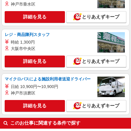
神戸市垂水区
時給1500円〜2150円 ＜日払い有/週払い有/交
通費全支給(ガソリン代含む)＞
詳細を見る
とりあえずキープ
田原本町｜田原本駅すぐ
詳細を見る
キープ
レジ・商品陳列スタッフ
時給 1,300円
派遣社員
大阪市中央区
株式会社kotrio /●NR-H-2067922
田原本町｜まずは送迎業務で活躍しよう◎デイ
詳細を見る
とりあえずキープ
サービスSTAFF
時給1500円〜2125円 ＜日払い有/週払い有/交
通費全支給(ガソリン代含む)＞
マイクロバスによる施設利用者送迎ドライバー
田原本町
日給 10,900円〜10,900円
神戸市須磨区
詳細を見る
キープ
詳細を見る
とりあえずキープ
派遣社員
株式会社ブレイブ（マイナビグループ）/MD29
このお仕事に関連する条件で探す
介護スタッフ ◆デイサービス、サービス付き
高齢者向け住宅、グループホームなど様々な勤