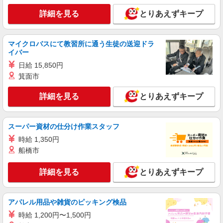
回りなど◎日払いOK
詳細を見る
とりあえずキープ
時給1500円〜2125円 ＜日払い有/週払い有/交
通費全支給(ガソリン代含む)＞
田原本町
マイクロバスにて教習所に通う生徒の送迎ドラ
イバー
詳細を見る
キープ
日給 15,850円
箕面市
派遣社員
株式会社kotrio /●NR-H-2068550
詳細を見る
とりあえずキープ
田原本町のデイサービス♪日勤のみ！残業ゼロ
で趣味も満喫
スーパー資材の仕分け作業スタッフ
時給1500円〜2125円 ＜日払い有/週払い有/交
通費全支給(ガソリン代含む)＞
時給 1,350円
船橋市
田原本町
詳細を見る
とりあえずキープ
詳細を見る
キープ
派遣社員
アパレル用品や雑貨のピッキング検品
株式会社kotrio /●NR-H-2051080
時給 1,200円〜1,500円
タイパ最強！希望の働き方が叶う有料住宅のス