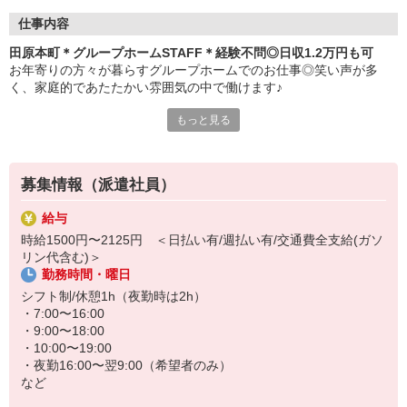
仕事内容
田原本町＊グループホームSTAFF＊経験不問◎日収1.2万円も可
お年寄りの方々が暮らすグループホームでのお仕事◎笑い声が多
く、家庭的であたたかい雰囲気の中で働けます♪
もっと見る
≪おもなお仕事≫
・料理や洗濯などの生活サポート
・食事や入浴などの介助
募集情報（派遣社員）
・外出の付き添い
・健康状態のチェック
給与
など
時給1500円〜2125円 ＜日払い有/週払い有/交通費全支給(ガソ
リン代含む)＞
お手伝いが中心なので無資格・未経験の方も大歓迎！すぐに慣れて
勤務時間・曜日
活躍できます◎
シフト制/休憩1h（夜勤時は2h）
まずはお気軽にご応募ください♪
・7:00〜16:00
・9:00〜18:00
≪日収例≫※初任者研修修了者の場合
・10:00〜19:00
時給1500円×実働8h＝1万2000円
・夜勤16:00〜翌9:00（希望者のみ）
など