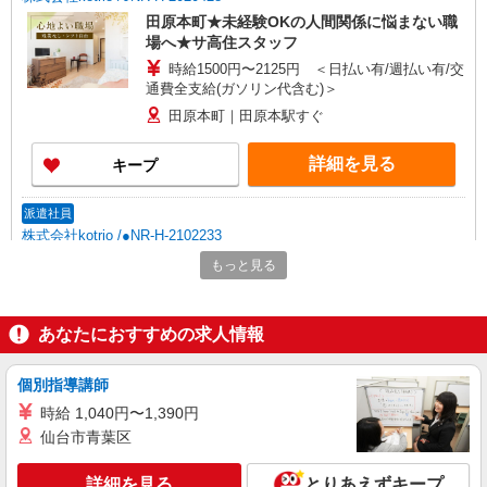
田原本町★未経験OKの人間関係に悩まない職
場へ★サ高住スタッフ
時給1500円〜2125円 ＜日払い有/週払い有/交
通費全支給(ガソリン代含む)＞
田原本町｜田原本駅すぐ
詳細を見る
キープ
派遣社員
株式会社kotrio /●NR-H-2102233
【年齢不問】田原本町の小規模デイサービス＊
もっと見る
資格経験不問
時給1500円〜2125円 ＜日払い有/週払い有/交
通費全支給(ガソリン代含む)＞
あなたにおすすめの求人情報
田原本町
個別指導講師
詳細を見る
キープ
時給 1,040円〜1,390円
仙台市青葉区
派遣社員
株式会社kotrio /●NR-H-2011841
詳細を見る
とりあえずキープ