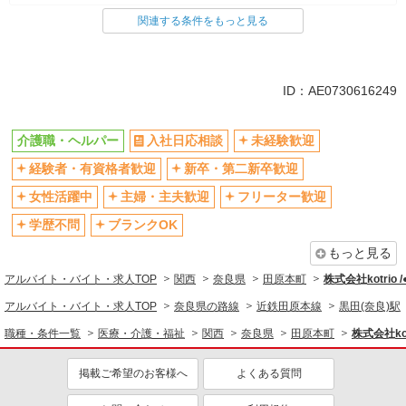
関連する条件をもっと見る
同じ雇用形態から黒田(奈良)駅の求人を探す
派遣社員
同じ特徴から黒田(奈良)駅の求人を探す
ID：AE0730616249
入社日応相談
未経験歓迎
介護職・ヘルパー
入社日応相談
未経験歓迎
経験者・有資格者歓迎
新卒・第二新卒歓迎
経験者・有資格者歓迎
新卒・第二新卒歓迎
女性活躍中
主婦・主夫歓迎
フリーター歓迎
学歴不問
女性活躍中
主婦・主夫歓迎
フリーター歓迎
ブランクOK
ミドル（40代～）活躍中
学歴不問
ブランクOK
エルダー（50代～）活躍中
シニア（60代～）活躍中
もっと見る
高収入・高額
ボーナス・賞与あり
アルバイト・バイト・求人TOP
関西
奈良県
田原本町
株式会社kotrio 
昇給あり
完全週休2日制
アルバイト・バイト・求人TOP
奈良県の路線
近鉄田原本線
黒田(奈良)駅
フルタイム歓迎
禁煙・分煙
職種・条件一覧
医療・介護・福祉
関西
奈良県
田原本町
株式会社kot
駅直結・駅チカ
車通勤OK
掲載ご希望のお客様へ
よくある質問
バイク通勤OK
自転車通勤OK
残業少なめ（月20h未満）
交通費支給