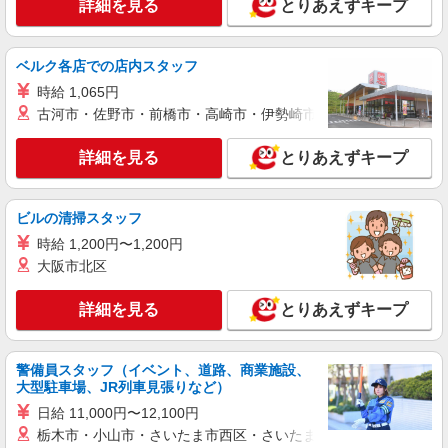
田原本町＊幅広い世代が活動中！サ高住のサポ
詳細を見る
とりあえずキープ
ートSTAFF
時給1500円〜2150円 ＜日払い有/週払い有/交
ベルク各店での店内スタッフ
通費全支給(ガソリン代含む)＞
田原本町
時給 1,065円
古河市・佐野市・前橋市・高崎市・伊勢崎市・太田市・館林市・
詳細を見る
キープ
詳細を見る
とりあえずキープ
派遣社員
株式会社kotrio /●NR-H-2009539
ビルの清掃スタッフ
向かう先は、笑顔の待つ場所！デイサービスの
サポート＆送迎STAFF
時給 1,200円〜1,200円
大阪市北区
時給1500円〜2125円 ＜日払い有/週払い有/交
通費全支給(ガソリン代含む)＞
詳細を見る
とりあえずキープ
田原本町｜田原本駅すぐ
詳細を見る
キープ
警備員スタッフ（イベント、道路、商業施設、
大型駐車場、JR列車見張りなど）
派遣社員
日給 11,000円〜12,100円
株式会社kotrio /●NR-H-1881947
栃木市・小山市・さいたま市西区・さいたま市岩槻区・久喜市・
田原本駅★ゆったりサ高住スタッフ★清掃/見