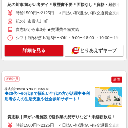
紀の川市/障がい者デイ＊履歴書不要＊面接なし＊資格・経験不問
時給1500円〜2125円 ＜日払い有/週払い有/交通費全支給(ガ
紀の川市貴志川町
貴志駅から車3分 ★交通費全額支給
シフト制/休憩1h/週3日〜OK ・9:00〜18:00 ・10:00〜19:0
詳細を見る
とりあえずキープ
派遣社員
新着
株式会社kotrio /●NR-H-1958051
◆20代〜60代まで幅広い年代の方が活躍中◆利
用者さんの生活支援や社会参加サポート！
貴志駅｜障がい者施設で軽作業の見守りなど＊未経験歓迎！
時給1500円〜2125円 ＜日払い有/週払い有/交通費全支給(ガ