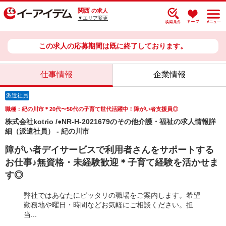
関西
の求人
▼エリア変更
この求人の応募期間は既に終了しております。
仕事情報
企業情報
派遣社員
職種：紀の川市＊20代〜50代の子育て世代活躍中！障がい者支援員◎
株式会社kotrio /●NR-H-2021679のその他介護・福祉の求人情報詳
細（派遣社員） - 紀の川市
障がい者デイサービスで利用者さんをサポートする
お仕事♪無資格・未経験歓迎＊子育て経験を活かせま
す◎
弊社ではあなたにピッタリの職場をご案内します。希望
勤務地や曜日・時間などお気軽にご相談ください。担
当...