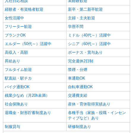
入社日応相談
未経験歓迎
経験者・有資格者歓迎
新卒・第二新卒歓迎
女性活躍中
主婦・主夫歓迎
フリーター歓迎
学歴不問
ブランクOK
ミドル（40代～）活躍中
エルダー（50代～）活躍中
シニア（60代～）活躍中
高収入・高額
ボーナス・賞与あり
昇給あり
完全週休2日制
フルタイム歓迎
禁煙・分煙
駅直結・駅チカ
車通勤OK
バイク通勤OK
自転車通勤OK
残業少なめ（月20h未満）
交通費支給
社会保険あり
産休・育休取得実績あり
退職金・財形貯蓄制度あり
各種手当（家族・役職・インセン
ティブなど）あり
制服貸与
研修制度あり