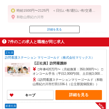
時給1500円〜2125円 ＜日払い有/週払い有/交通費
全支給(ガソリン代含む)＞
和歌山県紀の川市
詳細を見る
ID：AE0716184786
7
件のこの求人と職種が同じ求人
掲載期間終了
正社員
訪問看護ステーション マリーゴールド（株式会社マリックス）
【正社員】訪問看護師
□年俸420万円〜（月給換算：350,000円〜） □
オンコール手当（平日2,000円/回、土日祝3,000円/
回） □休日手当（1時間250円）
□訪問看護ステーションマリーゴールド（和歌
山県紀の川市打田1336-1（公立那賀病院前））
詳細を見る
キープ
NEW
派遣社員