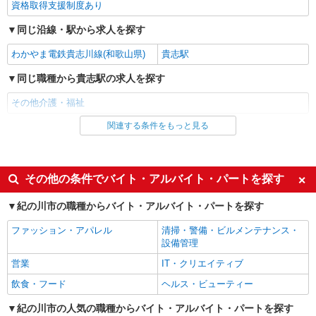
資格取得支援制度あり
同じ沿線・駅から求人を探す
わかやま電鉄貴志川線(和歌山県)
貴志駅
同じ職種から貴志駅の求人を探す
その他介護・福祉
関連する条件をもっと見る
同じ雇用形態から貴志駅の求人を探す
派遣社員
同じ特徴から貴志駅の求人を探す
その他の条件でバイト・アルバイト・パートを探す
入社日応相談
未経験歓迎
紀の川市の職種からバイト・アルバイト・パートを探す
経験者・有資格者歓迎
新卒・第二新卒歓迎
ファッション・アパレル
清掃・警備・ビルメンテナンス・
女性活躍中
主婦・主夫歓迎
設備管理
フリーター歓迎
学歴不問
営業
IT・クリエイティブ
ブランクOK
ミドル（40代～）活躍中
飲食・フード
ヘルス・ビューティー
エルダー（50代～）活躍中
シニア（60代～）活躍中
紀の川市の人気の職種からバイト・アルバイト・パートを探す