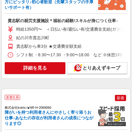
方にピッタリ♪初心者歓迎（先輩スタッフの手厚
いサポート有）
貴志駅の就労支援施設＊福祉の経験/スキルが身につく仕事♪
時給1350円〜 ＜日払い有/週払い有/交通費全支給(ガソリン代
紀の川市貴志川町
貴志駅から車3分 ★交通費全額支給
シフト制 ・8:30〜17:30 ・9:00〜18:00 など ※休憩1時
詳細を見る
とりあえずキープ
派遣社員
新着
株式会社kotrio /●NR-H-2069060
障がいを持つ利用者さんにやさしく寄り添うお
仕事♪あなたの存在が利用者さんの成長につなが
ります◎