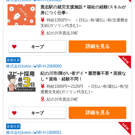
貴志駅の就労支援施設＊福祉の経験/スキルが
身につく仕事♪
時給1350円〜 ＜日払い有/週払い有/交通費全
支給(ガソリン代含む)＞
紀の川市貴志川町
詳細を見る
キープ
NEW
派遣社員
株式会社kotrio /●NR-H-2069060
紀の川市/障がい者デイ＊履歴書不要＊面接な
し＊資格・経験不問！
時給1500円〜2125円 ＜日払い有/週払い有/交
通費全支給(ガソリン代含む)＞
紀の川市貴志川町
詳細を見る
キープ
NEW
派遣社員
株式会社kotrio /●NR-H-1958051