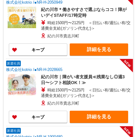
株式会社kotrio /●NR-H-2050949
紀の川市＊働きやすさで選ぶならココ！障が
いデイSTAFF/17時定時
時給1500円〜2125円 ＜日払い有/週払い有/交
通費全支給(ガソリン代含む)＞
紀の川市貴志川町
詳細を見る
キープ
NEW
派遣社員
株式会社kotrio /●NR-H-2028665
紀の川市｜障がい者支援員≪残業なし◎週3
日〜シフト相談OK！≫
時給1500円〜2125円 ＜日払い有/週払い有/交
通費全支給(ガソリン代含む)＞
紀の川市貴志川町
詳細を見る
キープ
NEW
派遣社員
株式会社kotrio /●NR-H-1900480