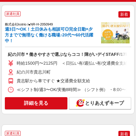
派遣社員
新着
株式会社kotrio /●NR-H-2050949
週3日〜OK！土日休みも相談可◎完全日勤×夕
方までで無理なく働ける職場♪20代〜60代活躍
中！
紀の川市＊働きやすさで選ぶならココ！障がいデイSTAFF/17時定
時給1500円〜2125円 ＜日払い有/週払い有/交通費全支給(ガ
紀の川市貴志川町
貴志駅から車ですぐ ★交通費全額支給
≪シフト制/週3〜OK/実働8時間≫ （シフト例） ・8:00〜17:
詳細を見る
とりあえずキープ
派遣社員
新着