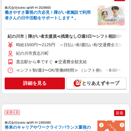
株式会社kotrio /●NR-H-2028665
働きやすさ重視の方必見！障がい者施設で利用
者さんの日中活動をサポートします＊。
紀の川市｜障がい者支援員≪残業なし◎週3日〜シフト相談OK！≫
時給1500円〜2125円 ＜日払い有/週払い有/交通費全支給(ガ
紀の川市貴志川町
貴志駅から車ですぐ ★交通費全額支給
≪シフト制/週3〜OK/実働8時間≫ （シフト例） ・8:00〜17:00
詳細を見る
とりあえずキープ
派遣社員
新着
株式会社kotrio /●NR-H-1900480
将来のキャリアやワークライフバランス重視の