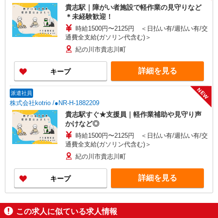
貴志駅｜障がい者施設で軽作業の見守りなど
＊未経験歓迎！
時給1500円〜2125円 ＜日払い有/週払い有/交
通費全支給(ガソリン代含む)＞
紀の川市貴志川町
詳細を見る
キープ
NEW
派遣社員
株式会社kotrio /●NR-H-1882209
貴志駅すぐ★支援員｜軽作業補助や見守り声
かけなど◎
時給1500円〜2125円 ＜日払い有/週払い有/交
通費全支給(ガソリン代含む)＞
紀の川市貴志川町
詳細を見る
キープ
この求人に似ている求人情報