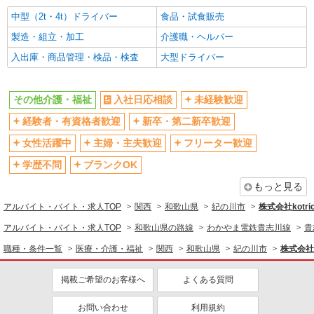
高収入・高額
ボーナス・賞与あり
中型（2t・4t）ドライバー
食品・試食販売
昇給あり
完全週休2日制
製造・組立・加工
介護職・ヘルパー
フルタイム歓迎
禁煙・分煙
入出庫・商品管理・検品・検査
大型ドライバー
駅直結・駅チカ
車通勤OK
バイク通勤OK
自転車通勤OK
その他介護・福祉
入社日応相談
未経験歓迎
残業少なめ（月20h未満）
交通費支給
経験者・有資格者歓迎
新卒・第二新卒歓迎
社会保険あり
産休・育休取得実績あり
女性活躍中
主婦・主夫歓迎
フリーター歓迎
退職金・財形貯蓄制度あり
各種手当（家族・役職・インセン
ティブなど）あり
学歴不問
ブランクOK
制服貸与
研修制度あり
もっと見る
資格取得支援制度あり
アルバイト・バイト・求人TOP
関西
和歌山県
紀の川市
株式会社kotri
同じ職種から求人を探す
アルバイト・バイト・求人TOP
和歌山県の路線
わかやま電鉄貴志川線
貴
職種・条件一覧
医療・介護・福祉
関西
和歌山県
紀の川市
株式会社k
医療・介護・福祉
同じ特徴から求人を探す
掲載ご希望のお客様へ
よくある質問
未経験歓迎
ミドル（40代～）活躍中
お問い合わせ
利用規約