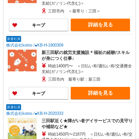
支給(ガソリン代含む)＞
三田市内 ＜最寄り：三田＞
詳細を見る
キープ
派遣社員
株式会社kotrio /●KB-H-1900309
新三田駅の就労支援施設＊福祉の経験/スキル
が身につく仕事♪
時給1400円〜 ＜日払い有/週払い有/交通費全
支給(ガソリン代含む)＞
三田市内 最寄り駅：新三田
詳細を見る
キープ
派遣社員
株式会社kotrio /●KB-H-2020333
三田駅近く★障がい者デイサービスでの見守り
や補助など★
時給1450円〜2187円 ＜日払い有/週払い有/交