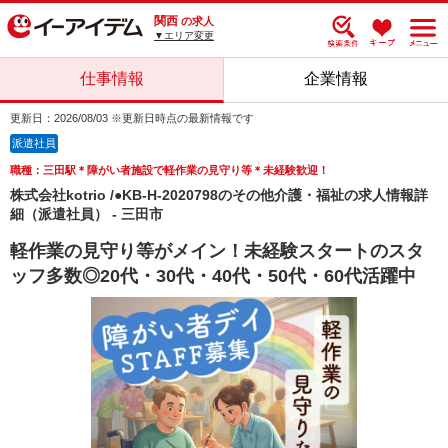
関西
の求人
▼エリア変更
仕事情報
企業情報
更新日：2026/08/03 ※更新日時点の最新情報です
派遣社員
職種：三田駅＊障がい者施設で軽作業の見守り等＊未経験歓迎！
株式会社kotrio /●KB-H-2020798のその他介護・福祉の求人情報詳
細（派遣社員） - 三田市
軽作業の見守り等がメイン！未経験スタートのスタ
ッフ多数◎20代・30代・40代・50代・60代活躍中