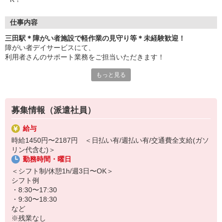
仕事内容
三田駅＊障がい者施設で軽作業の見守り等＊未経験歓迎！
障がい者デイサービスにて、
利用者さんのサポート業務をご担当いただきます！
もっと見る
＜おもなお仕事＞
・軽作業の見守り、サポート
・食事やお風呂などの介助
・レクリエーションの企画、実施
募集情報（派遣社員）
・利用者さんの送迎（できる方のみ）
など
給与
時給1450円〜2187円 ＜日払い有/週払い有/交通費全支給(ガソ
未経験からチャレンジしたスタッフ多数！
リン代含む)＞
サポート業務がメインなので、難しいことは特にありません♪
勤務時間・曜日
子育て中の方も、子育てがひと段落した方も、ブランクがある方
＜シフト制/休憩1h/週3日〜OK＞
も、みんなまとめて大歓迎！まずはお気軽にご応募ください◎
シフト例
・8:30〜17:30
・9:30〜18:30
など
※残業なし