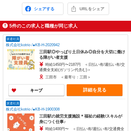
シェアする
URLをシェア
5
件のこの求人と職種が同じ求人
派遣社員
株式会社kotrio /●KB-H-2020942
三田駅◎やっぱり土日休み◎自分を大切に働け
る障がい者支援
時給1450円〜2187円 ＜日払い有/週払い有/交
通費全支給(ガソリン代含む)＞
三田市 ＜最寄り：三田＞
詳細を見る
キープ
派遣社員
株式会社kotrio /●KB-H-1900308
三田駅の就労支援施設＊福祉の経験/スキルが
身につく仕事♪
時給1400円〜 ＜日払い有/週払い有/交通費全