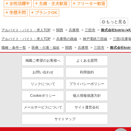
女性活躍中
主婦・主夫歓迎
フリーター歓迎
ティブなど）あり
学歴不問
ブランクOK
制服貸与
研修制度あり
もっと見る
資格取得支援制度あり
アルバイト・バイト・求人TOP
関西
兵庫県
三田市
株式会社kotrio /
同じ職種から求人を探す
アルバイト・バイト・求人TOP
兵庫県の路線
神戸電鉄三田線
三田(兵庫)
医療・介護・福祉
職種・条件一覧
医療・介護・福祉
関西
兵庫県
三田市
株式会社kotr
同じ特徴から求人を探す
掲載ご希望のお客様へ
よくある質問
未経験歓迎
ミドル（40代～）活躍中
ボーナス・賞与あり
車通勤OK
お問い合わせ
利用規約
交通費支給
社会保険あり
リンクについて
プライバシーポリシー
産休・育休取得実績あり
Cookieポリシー
個人情報保護方針
メールサービスについて
サイト運営会社
サイトマップ