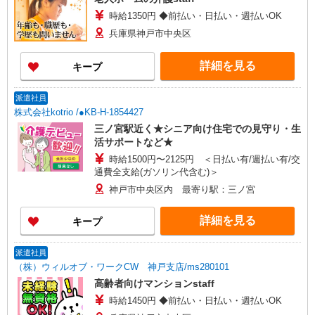
時給1350円 ◆前払い・日払い・週払いOK
兵庫県神戸市中央区
詳細を見る
キープ
派遣社員
株式会社kotrio /●KB-H-1854427
三ノ宮駅近く★シニア向け住宅での見守り・生
活サポートなど★
時給1500円〜2125円 ＜日払い有/週払い有/交
通費全支給(ガソリン代含む)＞
神戸市中央区内 最寄り駅：三ノ宮
詳細を見る
キープ
派遣社員
（株）ウィルオブ・ワークCW 神戸支店/ms280101
高齢者向けマンションstaff
時給1450円 ◆前払い・日払い・週払いOK