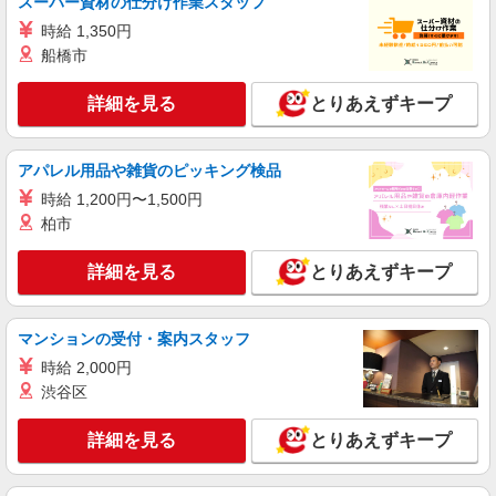
スーパー資材の仕分け作業スタッフ
時給 1,350円
派遣社員
株式会社kotrio /●KB-H-2020367
船橋市
三ノ宮駅＊穏やかなデイサービスで生活サポー
トのお仕事＊
詳細を見る
とりあえずキープ
時給1450円〜2187円 ＜日払い有/週払い有/交
通費全支給(ガソリン代含む)＞
アパレル用品や雑貨のピッキング検品
神戸市中央区内に多数
時給 1,200円〜1,500円
柏市
詳細を見る
キープ
詳細を見る
とりあえずキープ
派遣社員
株式会社kotrio /●KB-H-2020819
神戸三宮駅＊幅広い世代が活動中！サ高住のサ
マンションの受付・案内スタッフ
ポートSTAFF
時給 2,000円
時給1450円〜2187円 ＜日払い有/週払い有/交
渋谷区
通費全支給(ガソリン代含む)＞
神戸市中央区 マイカー通勤OK
詳細を見る
とりあえずキープ
詳細を見る
キープ