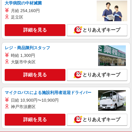
大学病院の中材滅菌
派遣社員
月給 254,160円
（株）ウィルオブ・ワークCW 神戸支店/ms280101
足立区
介護スタッフ
時給1350円 ◆前払い・日払い・週払いOK
詳細を見る
とりあえずキープ
兵庫県神戸市中央区
詳細を見る
キープ
レジ・商品陳列スタッフ
時給 1,300円
派遣社員
大阪市中央区
（株）ウィルオブ・ワークCW 神戸支店/ms280101
高齢者向け住宅staff
詳細を見る
とりあえずキープ
時給1450円 ◆前払い・日払い・週払いOK
兵庫県神戸市中央区
マイクロバスによる施設利用者送迎ドライバー
日給 10,900円〜10,900円
詳細を見る
キープ
神戸市須磨区
詳細を見る
とりあえずキープ