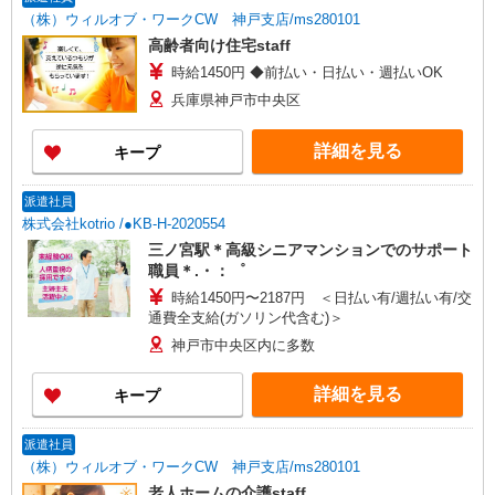
（株）ウィルオブ・ワークCW 神戸支店/ms280101
高齢者向け住宅staff
時給1450円 ◆前払い・日払い・週払いOK
兵庫県神戸市中央区
詳細を見る
キープ
派遣社員
株式会社kotrio /●KB-H-2020554
三ノ宮駅＊高級シニアマンションでのサポート
職員＊.・：゜
時給1450円〜2187円 ＜日払い有/週払い有/交
通費全支給(ガソリン代含む)＞
神戸市中央区内に多数
詳細を見る
キープ
派遣社員
（株）ウィルオブ・ワークCW 神戸支店/ms280101
老人ホームの介護staff