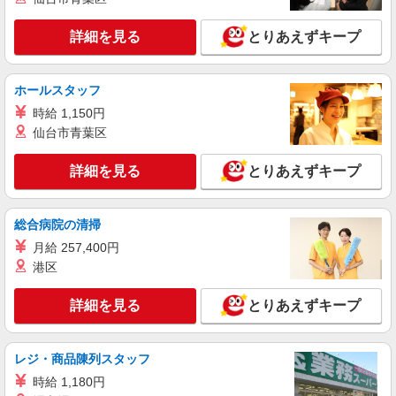
詳細を見る
キープ
詳細を見る
とりあえずキープ
派遣社員
株式会社kotrio /●KB-H-1854952
ホールスタッフ
日収1万円〜☆【運転・配送】の経験がある方
時給 1,150円
優遇≪デイSTAFF≫
仙台市青葉区
時給1300円〜1750円 ＜日払い有/交通費全支給
(ガソリン代含む)/経験者優遇＞
詳細を見る
とりあえずキープ
神戸市中央区 最寄り駅：三ノ宮
詳細を見る
キープ
総合病院の清掃
月給 257,400円
派遣社員
港区
株式会社kotrio /●KB-H-1848905
シニア向けマンションで見守り・食事配膳など
詳細を見る
とりあえずキープ
＊三ノ宮＊。日払可
時給1550円〜2187円 ＜日払い有/週払い有/交
通費全支給(ガソリン代含む)＞
レジ・商品陳列スタッフ
神戸市中央区内に多数
時給 1,180円