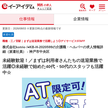
関西
の求人
▼エリア変更
仕事情報
企業情報
更新日：2026/08/03 ※更新日時点の最新情報です
派遣社員
職種：三ノ宮駅｜まずは送迎業務で活躍しよう◎デイサービスSTAFF
株式会社kotrio /●KB-H-2020599の介護職・ヘルパーの求人情報詳
細（派遣社員） - 神戸市中央区
未経験歓迎！／まずは利用者さんたちの送迎業務で
活躍◎未経験で始めた40代・50代のスタッフも活躍
中☆