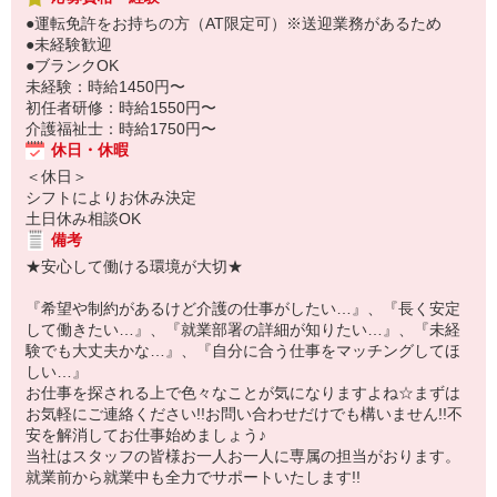
●運転免許をお持ちの方（AT限定可）※送迎業務があるため
●未経験歓迎
●ブランクOK
未経験：時給1450円〜
初任者研修：時給1550円〜
介護福祉士：時給1750円〜
休日・休暇
＜休日＞
シフトによりお休み決定
土日休み相談OK
備考
★安心して働ける環境が大切★
『希望や制約があるけど介護の仕事がしたい…』、『長く安定
して働きたい…』、『就業部署の詳細が知りたい…』、『未経
験でも大丈夫かな…』、『自分に合う仕事をマッチングしてほ
しい…』
お仕事を探される上で色々なことが気になりますよね☆まずは
お気軽にご連絡ください!!お問い合わせだけでも構いません!!不
安を解消してお仕事始めましょう♪
当社はスタッフの皆様お一人お一人に専属の担当がおります。
就業前から就業中も全力でサポートいたします!!