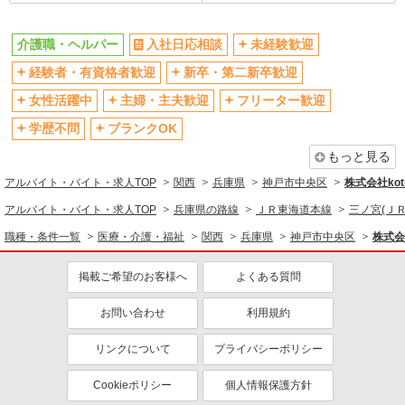
社会保険あり
産休・育休取得実績あり
退職金・財形貯蓄制度あり
各種手当（家族・役職・インセン
介護職・ヘルパー
入社日応相談
未経験歓迎
ティブなど）あり
経験者・有資格者歓迎
新卒・第二新卒歓迎
制服貸与
研修制度あり
女性活躍中
主婦・主夫歓迎
フリーター歓迎
資格取得支援制度あり
学歴不問
ブランクOK
同じ職種から求人を探す
もっと見る
医療・介護・福祉
アルバイト・バイト・求人TOP
関西
兵庫県
神戸市中央区
株式会社kotr
介護職・ヘルパー
アルバイト・バイト・求人TOP
兵庫県の路線
ＪＲ東海道本線
三ノ宮(ＪＲ
同じ特徴から求人を探す
職種・条件一覧
医療・介護・福祉
関西
兵庫県
神戸市中央区
株式会社
未経験歓迎
ミドル（40代～）活躍中
掲載ご希望のお客様へ
よくある質問
ボーナス・賞与あり
車通勤OK
交通費支給
お問い合わせ
社会保険あり
利用規約
産休・育休取得実績あり
リンクについて
プライバシーポリシー
Cookieポリシー
個人情報保護方針