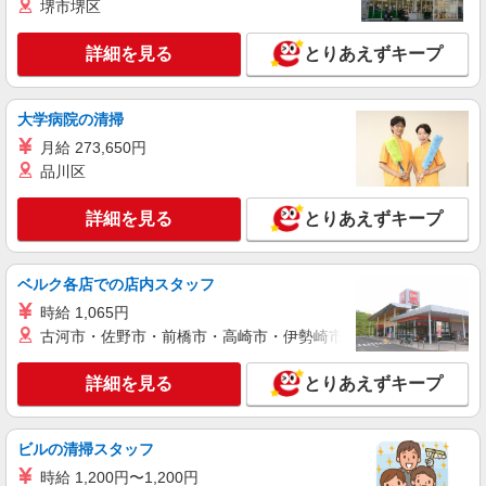
堺市堺区
詳細を見る
キープ
詳細を見る
とりあえずキープ
派遣社員
（株）ウィルオブ・ワークCW 神戸支店/ms280101
日常生活の見守りスタッフ
大学病院の清掃
時給1350円 ◆前払い・日払い・週払いOK
月給 273,650円
兵庫県神戸市中央区
品川区
詳細を見る
詳細を見る
とりあえずキープ
キープ
派遣社員
ベルク各店での店内スタッフ
株式会社kotrio /●KB-H-1900167
時給 1,065円
＜神戸三宮＞サ高住スタッフ＊教育体制充実
◎30代・40代活躍中
古河市・佐野市・前橋市・高崎市・伊勢崎市・太田市・館林市・
時給1450円〜2187円 ＜日払い有/週払い有/交
通費全支給(ガソリン代含む)＞
詳細を見る
とりあえずキープ
神戸市中央区 マイカー通勤OK
ビルの清掃スタッフ
詳細を見る
キープ
時給 1,200円〜1,200円