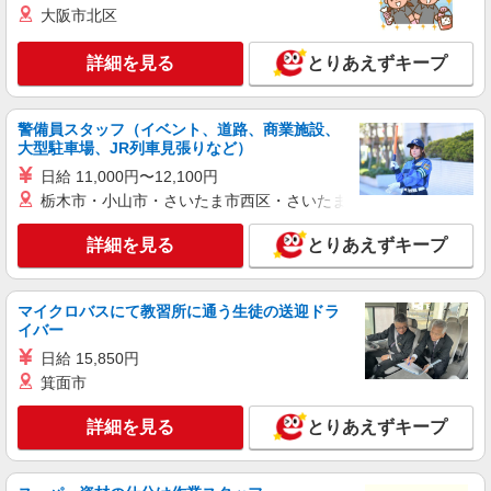
大阪市北区
派遣社員
株式会社kotrio /●KB-H-1879456
詳細を見る
とりあえずキープ
高級ホテルのような空間＊。三ノ宮駅そば▼サ
高住で見回りやお話相手など
時給1550円〜2187円 ＜日払い有/週払い有/交
警備員スタッフ（イベント、道路、商業施設、
通費全支給(ガソリン代含む)＞
大型駐車場、JR列車見張りなど）
神戸市中央区 最寄り駅：三ノ宮
日給 11,000円〜12,100円
栃木市・小山市・さいたま市西区・さいたま市岩槻区・久喜市・
詳細を見る
キープ
詳細を見る
とりあえずキープ
派遣社員
株式会社ブレイブ（マイナビグループ）/MD28
介護スタッフ ◆デイサービス、サービス付き
マイクロバスにて教習所に通う生徒の送迎ドラ
イバー
高齢者向け住宅、グループホームなど様々な勤
務先から選べます。
未経験：時給1400〜1600円（資格・経験によ
日給 15,850円
る） 経験者：時給1600〜1800円（資格・経験によ
箕面市
る） ◎月収例 時給1800円×1日8時間×22日（週5
兵庫県神戸市中央区 【最寄駅】 ◆各線「新神
日）＝31万6800円 ◆昇給あり ◆支払い方法 ※日
戸駅」 ◆各線「神戸駅」 ◆各線「神戸三宮駅」
詳細を見る
とりあえずキープ
払い/週払い/月払い対応も可能です。詳しくは面談
★その他、近隣に多数勤務地あります！
時にご相談ください。 ◆交通費：別途全額支給 ※
詳細を見る
キープ
当社規定あり