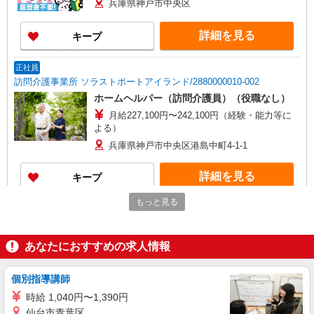
兵庫県神戸市中央区
詳細を見る
キープ
正社員
訪問介護事業所 ソラストポートアイランド/2880000010-002
ホームヘルパー（訪問介護員）（役職なし）
月給227,100円〜242,100円（経験・能力等に
よる）
兵庫県神戸市中央区港島中町4-1-1
詳細を見る
キープ
もっと見る
派遣社員
株式会社kotrio /●KB-H-1900166
＜三ノ宮＞サ高住スタッフ＊教育体制充実
あなたにおすすめの求人情報
◎30代・40代活躍中
時給1450円〜2187円 ＜日払い有/週払い有/交
個別指導講師
通費全支給(ガソリン代含む)＞
時給 1,040円〜1,390円
神戸市中央区 最寄り駅：三ノ宮
仙台市青葉区