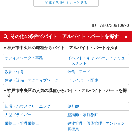
関連する条件をもっと見る
同じ雇用形態から三ノ宮(ＪＲ)駅の求人を探す
派遣社員
同じ特徴から三ノ宮(ＪＲ)駅の求人を探す
ID：AE0730610690
入社日応相談
未経験歓迎
その他の条件でバイト・アルバイト・パートを探す
経験者・有資格者歓迎
新卒・第二新卒歓迎
神戸市中央区の職種からバイト・アルバイト・パートを探す
女性活躍中
主婦・主夫歓迎
オフィスワーク・事務
イベント・キャンペーン・アミュ
フリーター歓迎
学歴不問
ーズメント
ブランクOK
ミドル（40代～）活躍中
教育・保育
飲食・フード
エルダー（50代～）活躍中
シニア（60代～）活躍中
建築・設備・アクティブワーク
ドライバー・配達
高収入・高額
ボーナス・賞与あり
神戸市中央区の人気の職種からバイト・アルバイト・パートを探
昇給あり
完全週休2日制
す
フルタイム歓迎
禁煙・分煙
清掃・ハウスクリーニング
薬剤師
駅直結・駅チカ
車通勤OK
大型ドライバー
塾講師・家庭教師
バイク通勤OK
自転車通勤OK
栄養士・管理栄養士
建物管理・設備管理・マンション
残業少なめ（月20h未満）
交通費支給
管理員