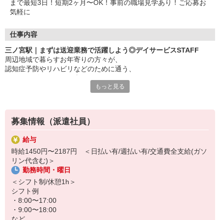
まで最短3日！短期2ヶ月〜OK！事前の職場見学あり！ご応募お
気軽に
仕事内容
三ノ宮駅｜まずは送迎業務で活躍しよう◎デイサービスSTAFF
周辺地域で暮らすお年寄りの方々が、
認知症予防やリハビリなどのために通う、
デイサービスでのお仕事！
もっと見る
〜おもな仕事内容〜
・自動車による利用者さんの送迎
・食事や着替えなどの介助
募集情報（派遣社員）
・レクリエーションのサポート
など
給与
時給1450円〜2187円 ＜日払い有/週払い有/交通費全支給(ガソ
未経験大歓迎！まずは送迎業務でご活躍していただき、徐々に活躍
リン代含む)＞
の場を広げていただきます！
勤務時間・曜日
もちろん経験者も大歓迎◎サポート中心なので難しいことは特にあ
＜シフト制/休憩1h＞
りません♪
シフト例
・8:00〜17:00
「働くのは久しぶり…」というブランクがある方もOK！
・9:00〜18:00
など