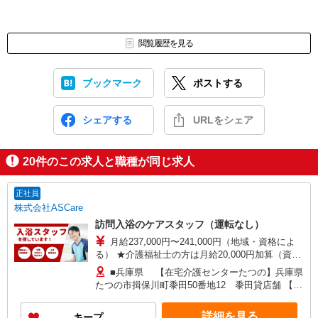
閲覧履歴を見る
ブックマーク
ポストする
シェアする
URLをシェア
20
件のこの求人と職種が同じ求人
正社員
株式会社ASCare
訪問入浴のケアスタッフ（運転なし）
月給237,000円〜241,000円（地域・資格によ
る） ★介護福祉士の方は月給20,000円加算（資格
手当） 別途交通費支給（30,000円上限／月） 別途
■兵庫県 【在宅介護センターたつの】兵庫県
残業手当（月平均残業時間15時間）残業代全額支
たつの市揖保川町黍田50番地12 黍田貸店舗 【在
給
宅介護センター神戸中央】兵庫県神戸市中央区琴
ノ緒町二丁目8番地18 KOEI IDA Bldg 101号室
詳細を見る
キープ