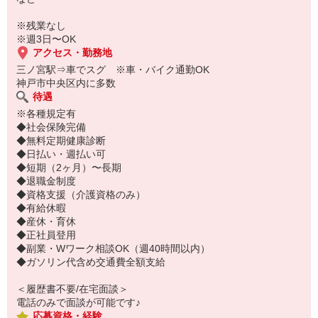
ご応募お待ちしております◎
※残業なし
※週3日〜OK
アクセス・勤務地
三ノ宮駅⇒車でスグ ※車・バイク通勤OK
神戸市中央区内に多数
待遇
※各種規定有
◆社会保険完備
◆無料定期健康診断
◆日払い・週払い可
◆短期（2ヶ月）〜長期
◆退職金制度
◆資格支援（介護資格のみ）
◆有給休暇
◆産休・育休
◆正社員登用
◆副業・Wワーク相談OK（週40時間以内）
◆ガソリン代含め交通費全額支給
＜履歴書不要/在宅面談＞
電話のみで面談が可能です♪
応募資格・経験