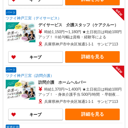
【在宅介護センターはりま】兵庫県加古川市加古
川町北在家2648番地 ロイヤルコーポ加古川103
NEW
号室 ■大阪府 【在宅介護センター富田林】大阪府
パート
富田林市甲田一丁目3番地6 アプローズ富田林
ツクイ神戸三宮（デイサービス）
102号室 【在宅介護センター豊中】大阪府豊中市
デイサービス 介護スタッフ（ケアクルー）
庄内西町二丁目15番地8 グランツ豊中 1階2号
時給1,150円〜1,180円 ★土日祝日は時給100円
室 【在宅介護センター八尾】大阪府八尾市若林町
アップ！ ※給与幅は資格・経験等による
三丁目144番地2
兵庫県神戸市中央区旭通1-1-1 サンピア113
詳細を見る
キープ
NEW
パート
ツクイ神戸三宮（訪問介護）
訪問介護 ホームヘルパー
時給1,370円〜1,400円 ★土日祝日は時給100円
アップ！ ・身体介護手当:500円/時間 ・早朝夜間
深夜手当:300円/時間 （18:00〜翌07:59の時間
兵庫県神戸市中央区旭通1-1-1 サンピア113
帯） ・ICT手当:2,000円/月 ・深夜割増は別途支給
・ケア→ケアの移動時間も賃金（時給）を支給 ・
詳細を見る
キープ
特定事業所加算手当:60円/時間含む ※給与幅は資
格・経験等による
派遣社員