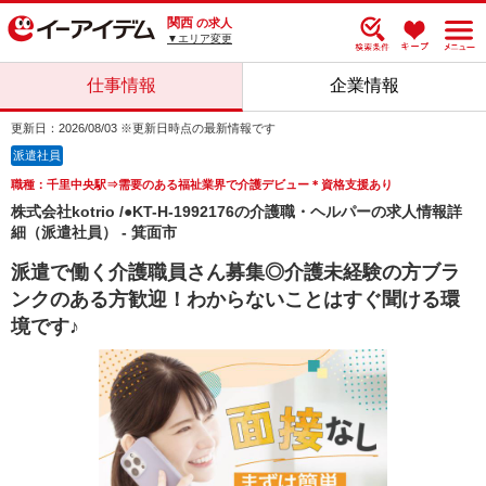
関西
の求人
▼エリア変更
仕事情報
企業情報
更新日：2026/08/03 ※更新日時点の最新情報です
派遣社員
職種：千里中央駅⇒需要のある福祉業界で介護デビュー＊資格支援あり
株式会社kotrio /●KT-H-1992176の介護職・ヘルパーの求人情報詳
細（派遣社員） - 箕面市
派遣で働く介護職員さん募集◎介護未経験の方ブラ
ンクのある方歓迎！わからないことはすぐ聞ける環
境です♪