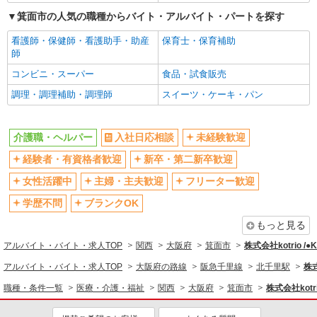
高収入・高額
ボーナス・賞与あり
箕面市の人気の職種からバイト・アルバイト・パートを探す
昇給あり
完全週休2日制
看護師・保健師・看護助手・助産
保育士・保育補助
フルタイム歓迎
禁煙・分煙
師
駅直結・駅チカ
車通勤OK
コンビニ・スーパー
食品・試食販売
バイク通勤OK
自転車通勤OK
調理・調理補助・調理師
スイーツ・ケーキ・パン
残業少なめ（月20h未満）
交通費支給
社会保険あり
産休・育休取得実績あり
介護職・ヘルパー
入社日応相談
未経験歓迎
退職金・財形貯蓄制度あり
各種手当（家族・役職・インセン
経験者・有資格者歓迎
新卒・第二新卒歓迎
ティブなど）あり
制服貸与
研修制度あり
女性活躍中
主婦・主夫歓迎
フリーター歓迎
資格取得支援制度あり
学歴不問
ブランクOK
同じ職種から求人を探す
もっと見る
アルバイト・バイト・求人TOP
関西
大阪府
箕面市
株式会社kotrio /
医療・介護・福祉
アルバイト・バイト・求人TOP
大阪府の路線
阪急千里線
北千里駅
株式
介護職・ヘルパー
職種・条件一覧
医療・介護・福祉
関西
大阪府
箕面市
株式会社kotr
同じ特徴から求人を探す