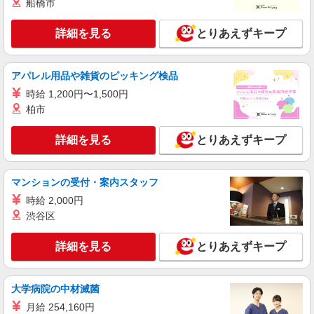
船橋市
千里中央駅★未経験OKの人間関係に悩まない
職場へ★サ高住STAFF
詳細を見る
とりあえずキープ
時給1600円〜2250円 ＜日払い有/週払い有/交
通費全支給(ガソリン代含む)＞
大阪府箕面市≪豊島高校近く≫
アパレル用品や雑貨のピッキング検品
時給 1,200円〜1,500円
詳細を見る
キープ
柏市
派遣社員
詳細を見る
とりあえずキープ
株式会社kotrio /●KT-H-1956904
牧落駅★シフト柔軟で長く働きやすいシニア向
けマンション
マンションの受付・案内スタッフ
時給1600円〜2250円 ＜日払い有/週払い有/交
時給 2,000円
通費全支給(ガソリン代含む)＞
渋谷区
大阪府箕面市稲≪最寄り駅：牧落≫
詳細を見る
とりあえずキープ
詳細を見る
キープ
派遣社員
大学病院の中材滅菌
株式会社kotrio /●KT-H-2013086
月給 254,160円