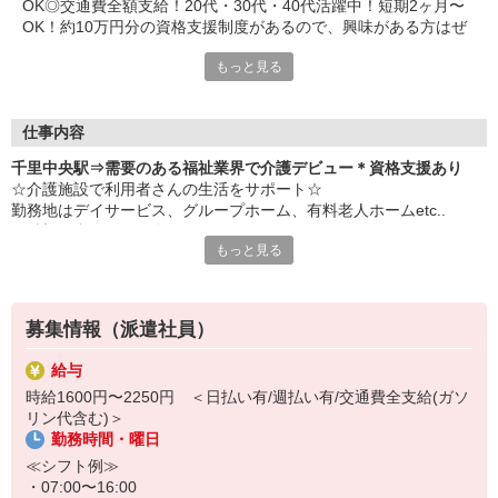
OK◎交通費全額支給！20代・30代・40代活躍中！短期2ヶ月〜
OK！約10万円分の資格支援制度があるので、興味がある方はぜ
ひ♪
もっと見る
仕事内容
千里中央駅⇒需要のある福祉業界で介護デビュー＊資格支援あり
☆介護施設で利用者さんの生活をサポート☆
勤務地はデイサービス、グループホーム、有料老人ホームetc..
ご希望に合わせて紹介いたします♪
もっと見る
派遣で介護職デビューしてみませんか？
▼お仕事内容
募集情報（派遣社員）
・食事介助、排泄介助、入浴介助
・見守り、声かけ、ベッドメイキングなどの日常支援
給与
・介護記録の入力、申し送り など
時給1600円〜2250円 ＜日払い有/週払い有/交通費全支給(ガソ
リン代含む)＞
「介護経験を積みたい」「人と関わることが好き」な方、オススメ
勤務時間・曜日
です！
初任者研修、実務者研修の資格が実質無料で取れます！
≪シフト例≫
・07:00〜16:00