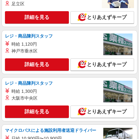
千里中央駅＊少人数グルホで利用者さんと家事
足立区
や掃除等♪日払いOK
時給1600円〜2250円 ＜日払い有/週払い有/交
詳細を見る
とりあえずキープ
通費全支給(ガソリン代含む)＞
大阪府箕面市≪豊島高校近く≫
レジ・商品陳列スタッフ
詳細を見る
キープ
時給 1,120円
神戸市垂水区
派遣社員
（株）ウィルオブ・ワークCW 大阪支店/ms270101
詳細を見る
とりあえずキープ
高齢者向けマンションstaff
時給1700円 ◆前払い・日払い・週払いOK
レジ・商品陳列スタッフ
大阪府箕面市
時給 1,300円
大阪市中央区
詳細を見る
キープ
詳細を見る
とりあえずキープ
派遣社員
株式会社kotrio /●KT-H-2014640
箕面駅◆サ高住スタッフ◆穏やかな職場×週
マイクロバスによる施設利用者送迎ドライバー
3〜×残業なし
日給 10,900円〜10,900円