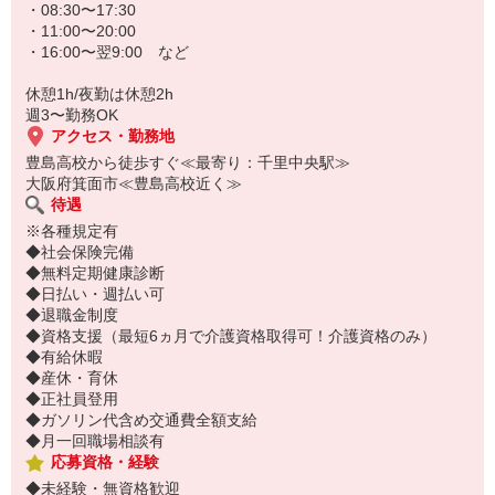
わからないことは先輩スタッフが丁寧に教えます◎
・08:30〜17:30
専任のコーディネーターもつくので安心してお仕事が始められます
・11:00〜20:00
よ(＾ ＾)
・16:00〜翌9:00 など
休憩1h/夜勤は休憩2h
週3〜勤務OK
アクセス・勤務地
豊島高校から徒歩すぐ≪最寄り：千里中央駅≫
大阪府箕面市≪豊島高校近く≫
待遇
※各種規定有
◆社会保険完備
◆無料定期健康診断
◆日払い・週払い可
◆退職金制度
◆資格支援（最短6ヵ月で介護資格取得可！介護資格のみ）
◆有給休暇
◆産休・育休
◆正社員登用
◆ガソリン代含め交通費全額支給
◆月一回職場相談有
応募資格・経験
◆未経験・無資格歓迎