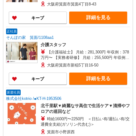
330万円〜 【初任者研修】 月給：235,700円 年収
大阪府箕面市箕面4丁目8-43
例：325万円〜 ※職務手当、働きがい向上手当、
日祝手当（月平均2回分）、夜勤手当（月平均5回
詳細を見る
キープ
分）等、毎月平均的に支払われる手当を含みま
す。 ※介護福祉士のみ、特別職務手当も含む ◎残
業時は別途時間外手当支給（超過1分〜） ◎賞
正社員
与 基本給2.08ヶ月分/年支給
そんぽの家 箕面/1108aa1
介護スタッフ
【介護福祉士】 月給：281,300円 年収例：378
万円〜 【実務者研修】 月給：255,500円 年収例：
345万円〜 【初任者研修・無資格】 月給：
大阪府箕面市新稲5丁目16-50
249,700円 年収例：338万円〜 ※職務手当、働き
がい向上手当、日祝手当（月平均2回分）、夜勤手
詳細を見る
キープ
当（月平均5回分）等、毎月平均的に支払われる手
当を含みます。 ※介護福祉士のみ、特別職務手当
も含む ◎残業時は別途時間外手当支給（超過1
派遣社員
分〜） ◎賞与 基本給2.08ヶ月分/年支給
株式会社kotrio /●KT-H-1953506
北千里駅▼綺麗なサ高住で生活ケア▼清掃やフ
ロアの巡回など
時給1600円〜2250円 ＜日払い有/週払い有/交
通費全支給(ガソリン代含む)＞
箕面市小野原西