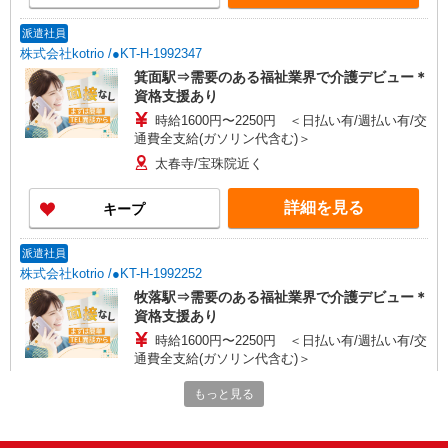
派遣社員
株式会社kotrio /●KT-H-1992347
箕面駅⇒需要のある福祉業界で介護デビュー＊
資格支援あり
時給1600円〜2250円 ＜日払い有/週払い有/交
通費全支給(ガソリン代含む)＞
太春寺/宝珠院近く
詳細を見る
キープ
派遣社員
株式会社kotrio /●KT-H-1992252
牧落駅⇒需要のある福祉業界で介護デビュー＊
資格支援あり
時給1600円〜2250円 ＜日払い有/週払い有/交
通費全支給(ガソリン代含む)＞
大阪府箕面市稲≪最寄り駅：牧落≫
もっと見る
詳細を見る
キープ