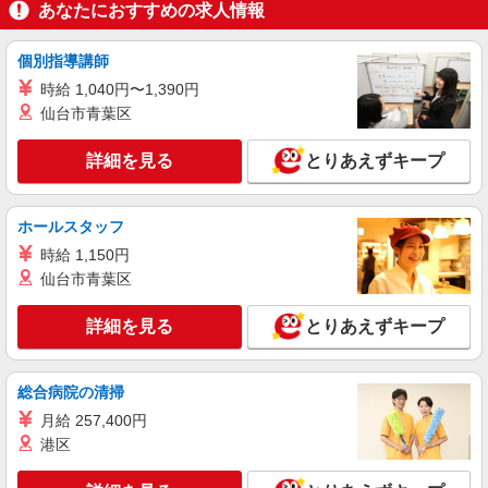
あなたにおすすめの求人情報
派遣社員
株式会社kotrio /●KT-H-2015033
個別指導講師
牧落駅★未経験OKの人間関係に悩まない職場
時給 1,040円〜1,390円
へ★サ高住スタッフ
仙台市青葉区
時給1600円〜2250円 ＜日払い有/週払い有/交
通費全支給(ガソリン代含む)＞
詳細を見る
とりあえずキープ
大阪府箕面市稲≪最寄り駅：牧落≫
詳細を見る
キープ
ホールスタッフ
時給 1,150円
派遣社員
仙台市青葉区
株式会社kotrio /●KT-H-1955348
箕面駅｜日払いOK！日収1.2万円超え×サ高住
詳細を見る
とりあえずキープ
スタッフ！
時給1600円〜2250円 ＜日払い有/週払い有/交
通費全支給(ガソリン代含む)＞
総合病院の清掃
太春寺/宝珠院近く
月給 257,400円
港区
詳細を見る
キープ