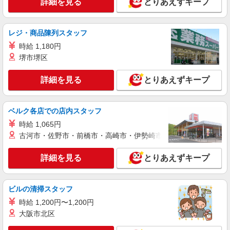
詳細を見る
とりあえずキープ
派遣社員
株式会社kotrio /●KT-H-1955216
牧落駅｜日払いOK！日収1.2万円超え×サ高住
レジ・商品陳列スタッフ
スタッフ！
時給 1,180円
時給1600円〜2250円 ＜日払い有/週払い有/交
堺市堺区
通費全支給(ガソリン代含む)＞
大阪府箕面市稲≪最寄り駅：牧落≫
詳細を見る
とりあえずキープ
詳細を見る
キープ
ベルク各店での店内スタッフ
派遣社員
時給 1,065円
（株）ウィルオブ・ワークCW 大阪支店/ms270101
古河市・佐野市・前橋市・高崎市・伊勢崎市・太田市・館林市・
高齢者向け住宅staff
時給1700円 ◆前払い・日払い・週払いOK
詳細を見る
とりあえずキープ
大阪府箕面市
ビルの清掃スタッフ
詳細を見る
キープ
時給 1,200円〜1,200円
大阪市北区
派遣社員
株式会社kotrio /●KT-H-2014416