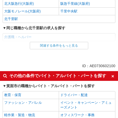
北大阪急行(大阪府)
阪急千里線(大阪府)
大阪モノレール(大阪府)
千里中央駅
北千里駅
同じ職種から北千里駅の求人を探す
介護職・ヘルパー
関連する条件をもっと見る
同じ雇用形態から北千里駅の求人を探す
派遣社員
同じ特徴から北千里駅の求人を探す
ID：AE0730602100
入社日応相談
未経験歓迎
その他の条件でバイト・アルバイト・パートを探す
経験者・有資格者歓迎
新卒・第二新卒歓迎
箕面市の職種からバイト・アルバイト・パートを探す
女性活躍中
主婦・主夫歓迎
教育・保育
ドライバー・配達
フリーター歓迎
学歴不問
ファッション・アパレル
イベント・キャンペーン・アミュ
ブランクOK
ミドル（40代～）活躍中
ーズメント
エルダー（50代～）活躍中
シニア（60代～）活躍中
軽作業・製造・物流
オフィスワーク・事務