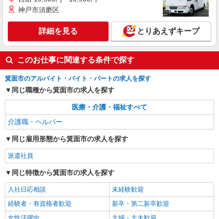
時給1600円〜2250円 ＜日払い有/週払い有/交
神戸市須磨区
通費全支給(ガソリン代含む)＞
太春寺/宝珠院近く
詳細を見る
とりあえずキープ
詳細を見る
キープ
このお仕事に関連する条件で探す
箕面市のアルバイト・バイト・パートの求人を探す
同じ職種から箕面市の求人を探す
医療・介護・福祉すべて
介護職・ヘルパー
同じ雇用形態から箕面市の求人を探す
派遣社員
同じ特徴から箕面市の求人を探す
入社日応相談
未経験歓迎
経験者・有資格者歓迎
新卒・第二新卒歓迎
女性活躍中
主婦・主夫歓迎