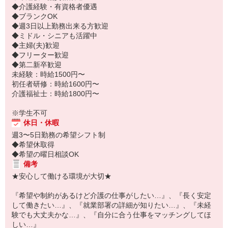
◆介護経験・有資格者優遇
◆ブランクOK
◆週3日以上勤務出来る方歓迎
◆ミドル・シニアも活躍中
◆主婦(夫)歓迎
◆フリーター歓迎
◆第二新卒歓迎
未経験：時給1500円〜
初任者研修：時給1600円〜
介護福祉士：時給1800円〜
※学生不可
休日・休暇
週3〜5日勤務の希望シフト制
◆希望休取得
◆希望の曜日相談OK
備考
★安心して働ける環境が大切★
『希望や制約があるけど介護の仕事がしたい…』、『長く安定
して働きたい…』、『就業部署の詳細が知りたい…』、『未経
験でも大丈夫かな…』、『自分に合う仕事をマッチングしてほ
しい…』