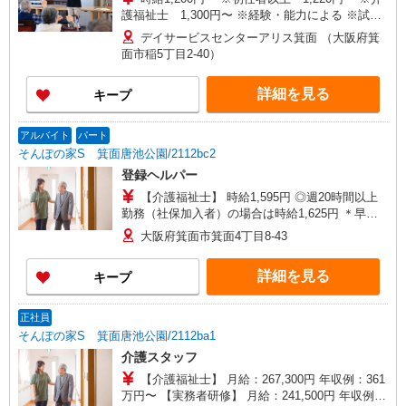
護福祉士 1,300円〜 ※経験・能力による ※試用
期間3ヶ月有（期間中の労働条件：同条件） ※処
デイサービスセンターアリス箕面 （大阪府箕
遇改善手当含む
面市稲5丁目2-40）
詳細を見る
キープ
アルバイト
パート
そんぽの家S 箕面唐池公園/2112bc2
登録ヘルパー
【介護福祉士】 時給1,595円 ◎週20時間以上
勤務（社保加入者）の場合は時給1,625円 ＊早朝
夜間（〜8:00、18:00〜）：時給1,994円〜 ＊日曜
大阪府箕面市箕面4丁目8-43
祝日：時給1,895円〜 【実務者研修・初任者研修
（ヘルパー1級・2級）】 時給1,515円 ◎週20時間
詳細を見る
キープ
以上勤務（社保加入者）の場合は時給1,545円 ＊
早朝夜間（〜8:00、18:00〜）：時給1,894円〜 ＊
日曜祝日：時給1,815円〜 ◎身体介助、生活援助
正社員
が同時給 ◎キャンセル手当：職務時給の60％支給
そんぽの家S 箕面唐池公園/2112ba1
介護スタッフ
【介護福祉士】 月給：267,300円 年収例：361
万円〜 【実務者研修】 月給：241,500円 年収例：