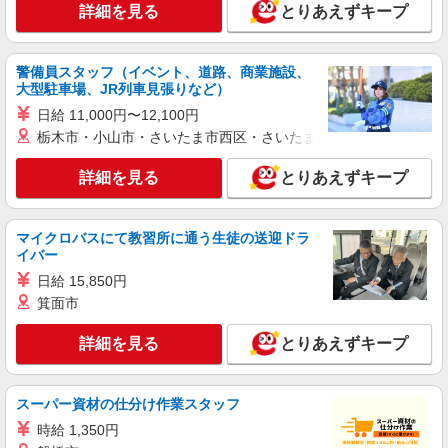
詳細を見る
とりあえずキープ
千里中央駅◆サ高住スタッフ◆穏やかな職場×
週3〜×残業なし
時給1600円〜2250円 ＜日払い有/週払い有/交
警備員スタッフ（イベント、道路、商業施設、
通費全支給(ガソリン代含む)＞
大型駐車場、JR列車見張りなど）
大阪府箕面市≪豊島高校近く≫
日給 11,000円〜12,100円
栃木市・小山市・さいたま市西区・さいたま市岩槻区・久喜市・
詳細を見る
キープ
詳細を見る
とりあえずキープ
派遣社員
株式会社kotrio /●KT-H-1990630
マイクロバスにて教習所に通う生徒の送迎ドラ
＜箕面＞小さなデイサービスSTAFF募集≪週3
イバー
勤務≫≪夕方退社≫
日給 15,850円
時給1600円〜2250円 ＜日払い有/週払い有/交
通費全支給(ガソリン代含む)＞
箕面市
太春寺/宝珠院近く
詳細を見る
とりあえずキープ
詳細を見る
キープ
スーパー資材の仕分け作業スタッフ
派遣社員
時給 1,350円
株式会社kotrio /●KT-H-2014948