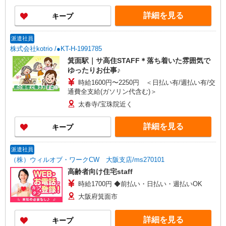
詳細を見る
キープ
派遣社員
株式会社kotrio /●KT-H-1991785
箕面駅｜サ高住STAFF＊落ち着いた雰囲気で
ゆったりお仕事♪
時給1600円〜2250円 ＜日払い有/週払い有/交
通費全支給(ガソリン代含む)＞
太春寺/宝珠院近く
詳細を見る
キープ
派遣社員
（株）ウィルオブ・ワークCW 大阪支店/ms270101
高齢者向け住宅staff
時給1700円 ◆前払い・日払い・週払いOK
大阪府箕面市
詳細を見る
キープ