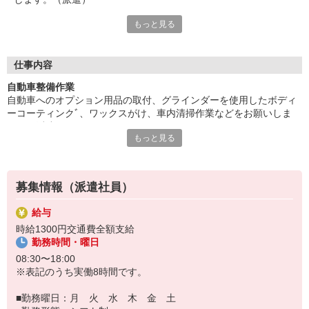
もっと見る
長期勤務可能。車両の移動のため運転する可能性有。20代から4
0代の方々が幅広く活躍中。
日勤のみで無理なくお仕事。ウレシイ小休憩あり。残業は任意な
のでできなくてもOKです。
仕事内容
給与即払いOK！ただし就業状況によりご利用いただけない場合
自動車整備作業
があります。詳細はオペレーターへお問い合わせください。
自動車へのオプション用品の取付、グラインダーを使用したボディ
ーコーティンクﾞ、ワックスがけ、車内清掃作業などをお願いしま
『テクノ・サービス』は、派遣業界大手スタッフサービスグルー
す。（派遣）
プです。
もっと見る
長期勤務可能。車両の移動のため運転する可能性有。20代から40代
全国にあるお仕事の中から、一人ひとりのスキルや希望条件に応
の方々が幅広く活躍中。
じたお仕事をご案内します。
日勤のみで無理なくお仕事。ウレシイ小休憩あり。残業は任意なの
安全管理体制も万全ですので安心してご就業いただけます。
でできなくてもOKです。
募集情報（派遣社員）
＊技術が身につきます
登録方法は、【オンライン】【電話】【登録会来場】の3つから
選べます♪
給与
★★履歴書・証明写真は不要！★★
時給1300円交通費全額支給
また、ご登録済の方はお仕事の紹介がスムーズです。
勤務時間・曜日
ご応募お待ちしています。
08:30〜18:00
※表記のうち実働8時間です。
■勤務曜日：月 火 水 木 金 土