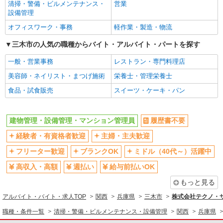
清掃・警備・ビルメンテナンス・
営業
設備管理
オフィスワーク・事務
軽作業・製造・物流
三木市の人気の職種からバイト・アルバイト・パートを探す
一般・営業事務
レストラン・専門料理店
美容師・ネイリスト・まつげ施術
栄養士・管理栄養士
食品・試食販売
スイーツ・ケーキ・パン
建物管理・設備管理・マンション管理員
履歴書不要
経験者・有資格者歓迎
主婦・主夫歓迎
フリーター歓迎
ブランクOK
ミドル（40代～）活躍中
高収入・高額
週払い
給与前払いOK
もっと見る
アルバイト・バイト・求人TOP
関西
兵庫県
三木市
株式会社テクノ・サー
職種・条件一覧
清掃・警備・ビルメンテナンス・設備管理
関西
兵庫県