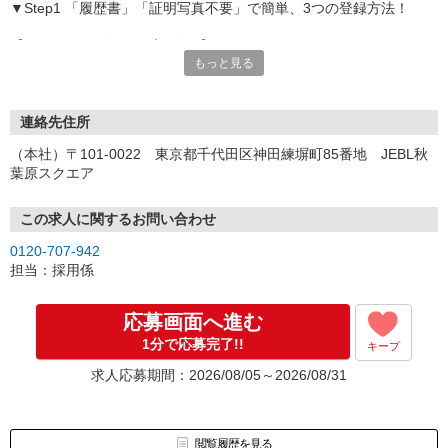
▼Step1 「履歴書」「証明写真不要」で簡単、3つの登録方法！
【オンライン登録（目安5分）】
もっと見る
いつでも好きな時間に登録OK
【電話登録（目安20分）】
受付時間/平日9:00〜19:00
連絡先住所
※電話登録の場合、就業前には登録会へお越しください
（本社）〒101-0022 東京都千代田区神田練塀町85番地 JEBL秋
葉原スクエア
【来場登録（目安1時間30分）】
受付時間/平日10:00〜17:00
この求人に関するお問い合わせ
▼Step2 全国にあるお仕事の中から、あなたにピッタリのお仕事を
0120-707-942
ご案内
担当：採用係
▼Step3 就業前に職場見学で気になる事はしっかりチェック！
▼Step4 気に入ったら雇用契約・お仕事スタート
応募画面へ進む
応募⇒最短で2日後からの勤務も可能です！
1分で応募完了!!
キープ
求人応募期間：2026/08/05～2026/08/31
閲覧履歴を見る