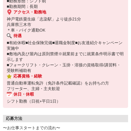
■勤務形態：シフト制
■勤務期間：長期
アクセス・勤務地
神戸電鉄粟生線「志染駅」より徒歩21分
兵庫県三木市
＊車・バイク通勤OK
待遇
■有給休暇■社会保険完備■退職金制度■お友達紹介キャンペーン
実施中
■敷地内及び屋内は原則禁煙※就業前までに就業条件明示書で明
示します
■フォークリフト・クレーン・玉掛・溶接の資格取得/講習料・
受験料補助有
応募資格・経験
普通自動車運転免許（免許条件記載確認）をお持ちの方
フリーター、主婦・主夫歓迎
休日・休暇
シフト勤務（日祝+平日1日）
応募方法
〜お仕事スタートまでの流れ〜