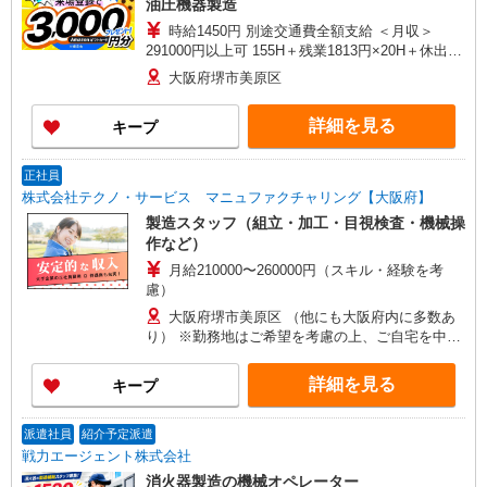
油圧機器製造
時給1450円 別途交通費全額支給 ＜月収＞
291000円以上可 155H＋残業1813円×20H＋休出
1813円×7.75H＋深夜363円×46.5H
大阪府堺市美原区
詳細を見る
キープ
正社員
株式会社テクノ・サービス マニュファクチャリング【大阪府】
製造スタッフ（組立・加工・目視検査・機械操
作など）
月給210000〜260000円（スキル・経験を考
慮）
大阪府堺市美原区 （他にも大阪府内に多数あ
り） ※勤務地はご希望を考慮の上、ご自宅を中心
に通勤時間120分圏内のエリアとなります。（転勤
なし）
詳細を見る
キープ
派遣社員
紹介予定派遣
戦力エージェント株式会社
消火器製造の機械オペレーター