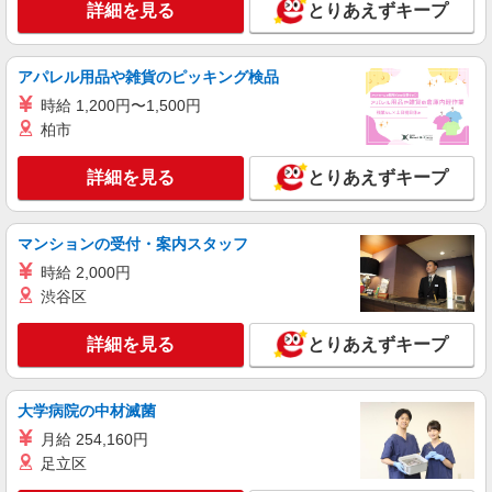
【月収例】31.5万円（21日勤務＋残業20h＋休出1
詳細を見る
とりあえずキープ
日）
大阪府堺市美原区木材通
アパレル用品や雑貨のピッキング検品
詳細を見る
キープ
時給 1,200円〜1,500円
柏市
派遣社員
人材プロオフィス株式会社
詳細を見る
とりあえずキープ
金属板のプレス加工および梱包スタッフ
時給1,400円〜 ◆月収例）211,400円 （1,400
円×7.5h×20日＋残業1h） ＜参考＞ 割増賃金（時
マンションの受付・案内スタッフ
給＋割増） ・残業時：1,750円
大阪府堺市美原区今井137番地
時給 2,000円
渋谷区
詳細を見る
キープ
詳細を見る
とりあえずキープ
派遣社員
パーソルファクトリーパートナーズ株式会社
部品の組付け・検査・加工（2交替）
大学病院の中材滅菌
基本時給1600円・深夜時給2000円 ※交通費全
月給 254,160円
額支給（規定あり） 【月収例】33.8万円（21日勤
足立区
務＋残業20h＋深夜57.5h＋休出1日） ※残業は生
大阪府堺市美原区木材通
産状況により変動あり