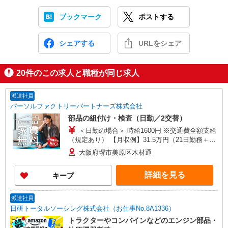
ブックマーク
ポストする
シェアする
URLをシェア
20
件のこの求人と職種が同じ求人
派遣社員
パーソルファクトリーパートナーズ株式会社
部品の組付け・検査（日勤／2交替）
＜日勤の場合＞ 時給1600円 ※交通費全額支給
（規定あり） 【月収例】31.5万円（21日勤務＋残
業20h＋休出1日） ＜2交替の場合＞ 基本時給1600
大阪府堺市美原区木材通
円・深夜時給2000円 ※交通費全額支給（規定あ
り） 【月収例】33.8万円（21日勤務＋残業20h＋
詳細を見る
キープ
深夜57.5h＋休出1日）
派遣社員
日研トータルソーシング株式会社（お仕事No.8A1336）
トラクターやコンバインなどのエンジン部品・