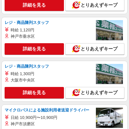
詳細を見る
とりあえずキープ
詳細を見る
キープ
正社員
職業紹介
レジ・商品陳列スタッフ
株式会社リオン
時給 1,120円
ゴルフクラブの製造スタッフ
神戸市垂水区
月給245,000円〜280,000円（経験・能力によ
る）
詳細を見る
とりあえずキープ
大阪府堺市美原区
詳細を見る
レジ・商品陳列スタッフ
キープ
時給 1,300円
大阪市中央区
詳細を見る
とりあえずキープ
マイクロバスによる施設利用者送迎ドライバー
日給 10,900円〜10,900円
神戸市須磨区