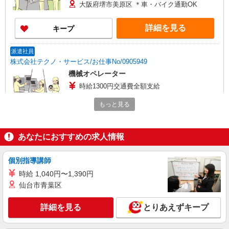
大阪府堺市美原区 ＊車・バイク通勤OK
詳細を見る
キープ
派遣社員
株式会社テクノ・サービス/お仕事No/0905949
機械オペレーター
時給1300円交通費全額支給
大阪府堺市美原区 ＊車・バイク通勤OK
もっと見る
詳細を見る
キープ
あなたにおすすめの求人情報
派遣社員
株式会社ケイエムシー
個別指導講師
ベアリング製造スタッフ
時給 1,040円〜1,390円
時給1,300円〜1,625円（経験・能力による）
仙台市青葉区
★稼働分前払いOK!!★ ※日払いOK 【月収例】
（月22日勤務／残業20時間） ※①10日／②7日／
大阪府堺市美原区木材通 ★車・バイク・自転
詳細を見る
とりあえずキープ
③5日勤務 ・基本給：213,980円 ・稼働手当：
車通勤OK★
18,460円 ・深夜手当：13,292円 ・残業手当：
32,500円 月収27万8,000円以上可能！ ＼今月