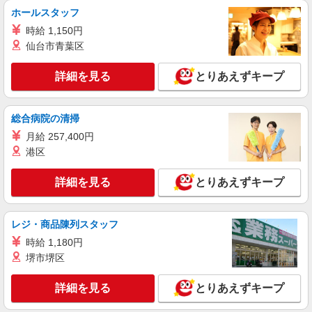
詳細を見る
キープ
入社限定！／ ★ずっと続く！稼働手当あり★ 1時
ホールスタッフ
間ごと＋100円支給 ※残業時も対象 ※入社後は退
時給 1,150円
職までずっと継続！ さらに、生産状況に応じて 勤
派遣社員
仙台市青葉区
続年数 × 1万円の「生産協力金」を支給！
パーソルファクトリーパートナーズ株式会社
土日祝休☆木材加工など（日勤）
詳細を見る
とりあえずキープ
時給1400円 ※交通費全額支給（規定あり）
【月収例】20.3万円（20日勤務＋残業5h）
大阪府堺市美原区
総合病院の清掃
月給 257,400円
詳細を見る
キープ
港区
派遣社員
詳細を見る
とりあえずキープ
パーソルファクトリーパートナーズ株式会社
加工・梱包・ピッキング／軽作業（日勤）
レジ・商品陳列スタッフ
時給1300円 ※交通費全額支給（規定あり）
【月収例】20.8万円（20日勤務 ※残業なしの場
時給 1,180円
合）
大阪府堺市美原区木材通
堺市堺区
詳細を見る
詳細を見る
とりあえずキープ
キープ