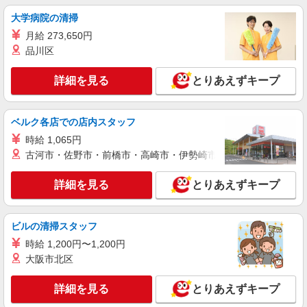
派遣社員
大学病院の清掃
パーソルファクトリーパートナーズ株式会社
月給 273,650円
組立・材料供給・検査（日勤）
品川区
時給1600円 ※交通費全額支給（規定あり）
【月収例】31.5万円（21日勤務＋残業20h＋休出1
日）
詳細を見る
とりあえずキープ
大阪府堺市美原区木材通
詳細を見る
キープ
ベルク各店での店内スタッフ
時給 1,065円
派遣社員
古河市・佐野市・前橋市・高崎市・伊勢崎市・太田市・館林市・
パーソルファクトリーパートナーズ株式会社
部品の組付け・検査（日勤／2交替）
詳細を見る
とりあえずキープ
＜日勤の場合＞ 時給1600円 ※交通費全額支給
（規定あり） 【月収例】31.5万円（21日勤務＋残
業20h＋休出1日） ＜2交替の場合＞ 基本時給1600
大阪府堺市美原区木材通
ビルの清掃スタッフ
円・深夜時給2000円 ※交通費全額支給（規定あ
り） 【月収例】33.8万円（21日勤務＋残業20h＋
時給 1,200円〜1,200円
詳細を見る
キープ
深夜57.5h＋休出1日）
大阪市北区
派遣社員
詳細を見る
とりあえずキープ
パーソルファクトリーパートナーズ株式会社