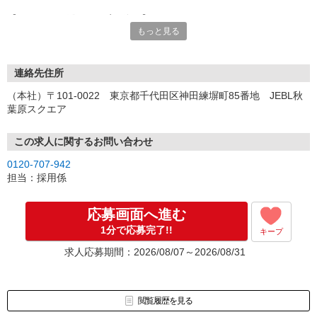
【オンライン登録（目安5分）】
もっと見る
いつでも好きな時間に登録OK
【電話登録（目安20分）】
受付時間/平日9:00〜19:00
連絡先住所
※電話登録の場合、就業前には登録会へお越しください
（本社）〒101-0022 東京都千代田区神田練塀町85番地 JEBL秋
葉原スクエア
【来場登録（目安1時間30分）】
受付時間/平日10:00〜17:00
この求人に関するお問い合わせ
▼Step2 全国にあるお仕事の中から、あなたにピッタリのお仕事を
0120-707-942
ご案内
担当：採用係
▼Step3 就業前に職場見学で気になる事はしっかりチェック！
▼Step4 気に入ったら雇用契約・お仕事スタート
応募画面へ進む
応募⇒最短で2日後からの勤務も可能です！
1分で応募完了!!
キープ
求人応募期間：2026/08/07～2026/08/31
閲覧履歴を見る