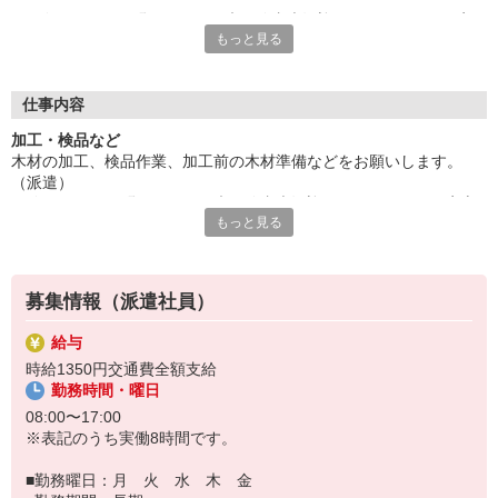
経験・スキルは問いません・未経験者大歓迎。OJTもあるので安
もっと見る
心就業スタート。
人気の日勤固定。長期の就業をご希望の方にオススメ。奮ってご
応募ください。
給与即払いOK！ただし就業状況によりご利用いただけない場合
仕事内容
があります。詳細はオペレーターへお問い合わせください。
加工・検品など
木材の加工、検品作業、加工前の木材準備などをお願いします。
『テクノ・サービス』は、派遣業界大手スタッフサービスグルー
（派遣）
プです。
経験・スキルは問いません・未経験者大歓迎。OJTもあるので安心
全国にあるお仕事の中から、一人ひとりのスキルや希望条件に応
もっと見る
就業スタート。
じたお仕事をご案内します。
人気の日勤固定。長期の就業をご希望の方にオススメ。奮ってご応
安全管理体制も万全ですので安心してご就業いただけます。
募ください。
登録方法は、【オンライン】【電話】【登録会来場】の3つから
募集情報（派遣社員）
選べます♪
★★履歴書・証明写真は不要！★★
給与
また、ご登録済の方はお仕事の紹介がスムーズです。
時給1350円交通費全額支給
ご応募お待ちしています。
勤務時間・曜日
08:00〜17:00
※表記のうち実働8時間です。
■勤務曜日：月 火 水 木 金