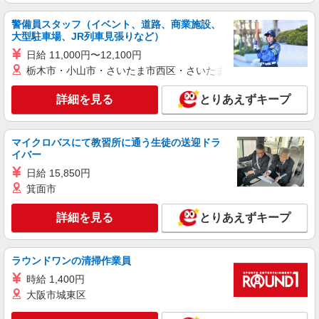
木材加工・部材運搬など（日勤）
時給1400円 ※交通費全額支給（規定あり）
警備員スタッフ（イベント、道路、商業施設、
大型駐車場、JR列車見張りなど）
【月収例】20.3万円（20日勤務＋残業5h）
大阪府堺市美原区
日給 11,000円〜12,100円
栃木市・小山市・さいたま市西区・さいたま市岩槻区・久喜市・
詳細を見る
キープ
詳細を見る
とりあえずキープ
派遣社員
パーソルファクトリーパートナーズ株式会社
マイクロバスにて教習所に通う生徒の送迎ドラ
エンジン部品加工オペレーター（2交替）
イバー
基本時給1600円・深夜時給2000円 ※交通費全
日給 15,850円
額支給（規定あり） 【月収例】33.8万円（21日勤
箕面市
務＋残業20h＋深夜57.5h＋休出1日）
大阪府堺市美原区木材通
詳細を見る
とりあえずキープ
詳細を見る
キープ
ラウンドワンの清掃作業員
派遣社員
パーソルファクトリーパートナーズ株式会社
時給 1,400円
組立・材料供給・検査など（日勤）
大阪市城東区
時給1600円 ※交通費全額支給（規定あり）