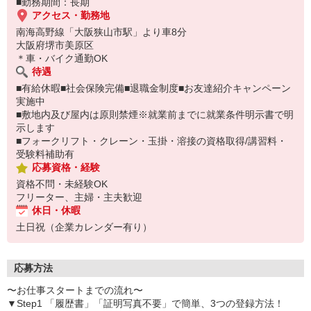
■勤務期間：長期
アクセス・勤務地
南海高野線「大阪狭山市駅」より車8分
大阪府堺市美原区
＊車・バイク通勤OK
待遇
■有給休暇■社会保険完備■退職金制度■お友達紹介キャンペーン
実施中
■敷地内及び屋内は原則禁煙※就業前までに就業条件明示書で明
示します
■フォークリフト・クレーン・玉掛・溶接の資格取得/講習料・
受験料補助有
応募資格・経験
資格不問・未経験OK
フリーター、主婦・主夫歓迎
休日・休暇
土日祝（企業カレンダー有り）
応募方法
〜お仕事スタートまでの流れ〜
▼Step1 「履歴書」「証明写真不要」で簡単、3つの登録方法！