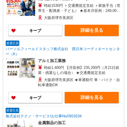
時給1530円 ＋交通費規定支給 ＋家族手当（世
帯主・配偶者・子ども） ★基本月収例：249,000
円 （時給1,530円×実働7時間45分×月21日勤務の
大阪府堺市美原区
場合） ※ここに交通費、家族手当や残業手当など
もプラスされます！ ☆勤務後、スグに受け取れる
詳細を見る
キープ
前払い制度完備！
派遣社員
パーソルフィールドスタッフ株式会社 西日本コーディネートセンタ
ー（K）
アルミ加工業務
時給1,400円 【月収例】235,200円（月21日就
業・残業なしの場合） ★交通費規定支給
大阪府堺市美原区 ★車通勤可 車・バイク・自
転車通勤OK
詳細を見る
キープ
派遣社員
株式会社テクノ・サービス/お仕事No/0919104
金属製品の加工