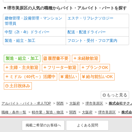
堺市美原区の人気の職種からバイト・アルバイト・パートを探す
建物管理・設備管理・マンション
エステ・リフレクソロジー
管理員
中型（2t・4t）ドライバー
配送・配達ドライバー
製造・組立・加工
フロント・受付・フロア案内
製造・組立・加工
履歴書不要
未経験歓迎
主婦・主夫歓迎
フリーター歓迎
ブランクOK
ミドル（40代～）活躍中
週払い
給与前払いOK
土日祝休み
もっと見る
アルバイト・バイト・求人TOP
関西
大阪府
堺市美原区
株式会社テクノ
職種・条件一覧
軽作業・製造・物流
関西
大阪府
堺市美原区
株式会
掲載ご希望のお客様へ
よくある質問