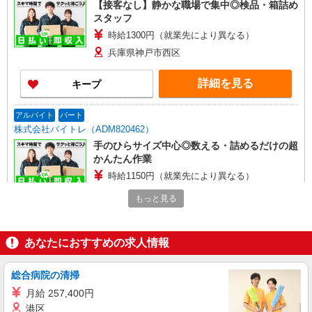
【接客なし】静かな職場で集中◎検品・箱詰め
スタッフ
時給1300円（就業先により異なる）
兵庫県神戸市西区
詳細を見る
キープ
アルバイト
パート
株式会社バイトレ（ADM820462）
手のひらサイズ中心◎数える・詰めるだけの超
かんたん作業
時給1150円（就業先により異なる）
兵庫県神戸市西区
もっと見る
詳細を見る
キープ
あなたにおすすめの求人情報
アルバイト
パート
株式会社バイトレ（ADM817988）
総合病院の清掃
【接客なし】静かな職場で集中◎検品・箱詰め
月給 257,400円
スタッフ
港区