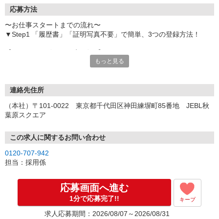
応募方法
〜お仕事スタートまでの流れ〜
▼Step1 「履歴書」「証明写真不要」で簡単、3つの登録方法！
【オンライン登録（目安5分）】
もっと見る
いつでも好きな時間に登録OK
【電話登録（目安20分）】
受付時間/平日9:00〜19:00
連絡先住所
※電話登録の場合、就業前には登録会へお越しください
（本社）〒101-0022 東京都千代田区神田練塀町85番地 JEBL秋
葉原スクエア
【来場登録（目安1時間30分）】
受付時間/平日10:00〜17:00
この求人に関するお問い合わせ
▼Step2 全国にあるお仕事の中から、あなたにピッタリのお仕事を
0120-707-942
ご案内
担当：採用係
▼Step3 就業前に職場見学で気になる事はしっかりチェック！
▼Step4 気に入ったら雇用契約・お仕事スタート
応募画面へ進む
応募⇒最短で2日後からの勤務も可能です！
1分で応募完了!!
キープ
求人応募期間：2026/08/07～2026/08/31