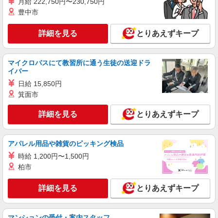
月給 222,750円〜230,750円
豊中市
アルバイト
パート
株式会社バイトレ（ADM816685）
詳細を見る
とりあえずキープ
【平日のみ・短時間】詰めるだけの簡単作業
時給1240円（就業先により異なる）
兵庫県神戸市西区
マイクロバスにて教習所に通う生徒の送迎ドラ
イバー
日給 15,850円
詳細を見る
キープ
箕面市
派遣社員
詳細を見る
とりあえずキープ
株式会社バイトレ（ADM806729）
【レギュラー】ドラッグストア商品の梱包、仕
分け、ピッキング等
アパレル用品や雑貨のピッキング検品
時給1300円
時給 1,200円〜1,500円
兵庫県神戸市西区
柏市
詳細を見る
キープ
詳細を見る
とりあえずキープ
アルバイト
パート
ロジスティード西日本株式会社
マンションの受付・案内スタッフ