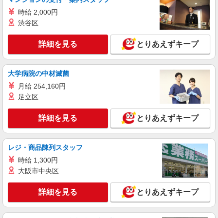
軽作業
時給 2,000円
時給1,180円〜 （残業/実働8時間以上の場合
渋谷区
は1,475円〜になります。) ★月収例・・・184,416
円 1,180円×8時間×20.4日＝192,576円 ※上記は
ロジポート神戸西 兵庫県神戸市西区見津が丘
詳細を見る
とりあえずキープ
所定労働時間のみ、残業については労働時間に応
5-1-18
じて支給。 ※残業については多くても日に1〜2時
間程度の見込みです。 基本的には定時時間内終
詳細を見る
キープ
業を目指して運営します！
大学病院の中材滅菌
月給 254,160円
アルバイト
パート
足立区
ロジスティード西日本株式会社
フォークリフト作業
詳細を見る
とりあえずキープ
時給1,350円（残業/実働8時間以上の場合1,687
円) 【月収例】残業30Hの場合 270,945円＝
220,320円（20.4日勤務/月）+50,625円（残業
レジ・商品陳列スタッフ
ロジポート神戸西 兵庫県神戸市西区見津が丘
30H）
5-1-18
時給 1,300円
大阪市中央区
詳細を見る
キープ
詳細を見る
とりあえずキープ
アルバイト
パート
株式会社ヒガシトゥエンティワン