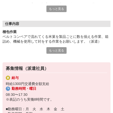
20代から40代の方など幅広く活躍中。経験・スキルは問いませ
もっと見る
ん、未経験者大歓迎。
人気の日勤。車通勤OK、駐車場完備。ご応募お待ちしておりま
す。
■お友達紹介キャンペーン！デジタルギフト3000円分プレゼント
仕事内容
（当社規定あり）
梱包作業
ベルトコンベアで流れてくる米菓を製品ごとに数を揃える作業、箱
『テクノ・サービス』は、派遣業界大手スタッフサービスグルー
詰め、機械を使用して封をする作業をお願いします。（派遣）
プです。
20代から40代の方など幅広く活躍中。経験・スキルは問いません、
全国にあるお仕事の中から、一人ひとりのスキルや希望条件に応
もっと見る
未経験者大歓迎。
じたお仕事をご案内します。
人気の日勤。車通勤OK、駐車場完備。ご応募お待ちしております。
安全管理体制も万全ですので安心してご就業いただけます。
＊ライン作業です
登録方法は、【オンライン】【電話】【登録会来場】の3つから
募集情報（派遣社員）
選べます♪
★★履歴書・証明写真は不要！★★
給与
また、ご登録済の方はお仕事の紹介がスムーズです。
時給1300円交通費全額支給
ご応募お待ちしています。
勤務時間・曜日
08:30〜17:30
※表記のうち実働8時間です。
■勤務曜日：月 火 水 木 金 土