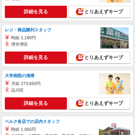
時給1120円（就業先により異なる）
兵庫県神戸市西区
詳細を見る
とりあえずキープ
詳細を見る
キープ
レジ・商品陳列スタッフ
アルバイト
パート
時給 1,180円
株式会社バイトレ（ADM817438）
堺市堺区
【接客なし】静かな職場で集中◎検品・箱詰め
スタッフ
詳細を見る
とりあえずキープ
時給1250円（就業先により異なる）
兵庫県神戸市西区
大学病院の清掃
月給 273,650円
詳細を見る
キープ
品川区
アルバイト
パート
詳細を見る
とりあえずキープ
株式会社バイトレ（ADM816840）
コツコツ派歓迎｜見る・分ける・貼るだけ♪倉
庫内軽作業
ベルク各店での店内スタッフ
時給1116円（就業先により異なる）
時給 1,065円
兵庫県神戸市西区