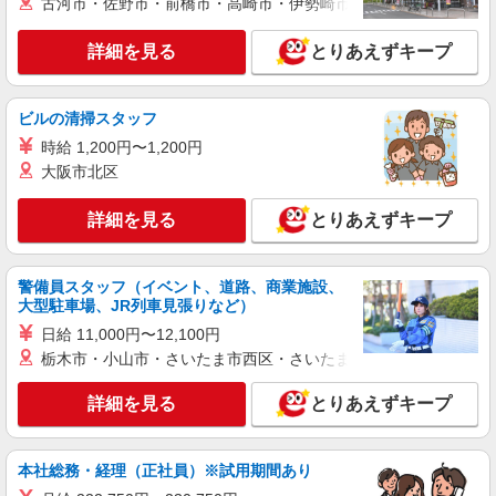
古河市・佐野市・前橋市・高崎市・伊勢崎市・太田市・館林市・
詳細を見る
キープ
詳細を見る
とりあえずキープ
アルバイト
パート
株式会社バイトレ（ADM816844）
ビルの清掃スタッフ
コツコツ派歓迎｜見る・分ける・貼るだけ♪倉
時給 1,200円〜1,200円
庫内軽作業
大阪市北区
時給1116円（就業先により異なる）
兵庫県神戸市西区
詳細を見る
とりあえずキープ
詳細を見る
キープ
警備員スタッフ（イベント、道路、商業施設、
大型駐車場、JR列車見張りなど）
アルバイト
パート
株式会社バイトレ（ADM819016）
日給 11,000円〜12,100円
【迷ったらコレ】箱に入れるだけ♪モクモク軽
栃木市・小山市・さいたま市西区・さいたま市岩槻区・久喜市・
作業スタッフ
詳細を見る
とりあえずキープ
時給1380円（就業先により異なる）
兵庫県神戸市西区
本社総務・経理（正社員）※試用期間あり
詳細を見る
キープ