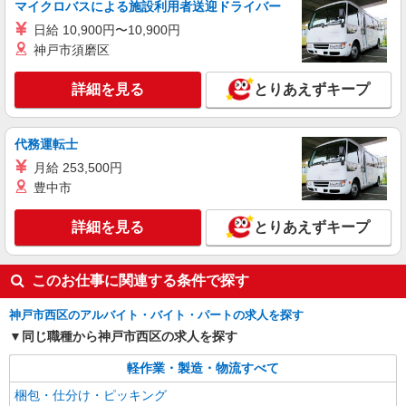
倉庫での仕分・ピッキングスタッフ
マイクロバスによる施設利用者送迎ドライバー
時給1,200円以上 月収例 ●週5日（9:00〜
日給 10,900円〜10,900円
18:00）の場合: 時給1200円×8時間×20日 ＝月収19
神戸市須磨区
万2000円
兵庫県神戸市西区見津が丘1丁目26番 MCUD神
戸西Ⅱ
詳細を見る
とりあえずキープ
詳細を見る
キープ
代務運転士
アルバイト
パート
月給 253,500円
株式会社ヒガシトゥエンティワン神戸西LC
豊中市
日用品倉庫での仕分・ピッキング作業
詳細を見る
時給1,200円以上 月収例 ●週5日（9:00〜
とりあえずキープ
18:00）の場合: 時給1200円×8時間×20日 ＝月収19
万2000円
兵庫県神戸市西区見津が丘1丁目26番 MCUD神
このお仕事に関連する条件で探す
戸西Ⅱ
神戸市西区のアルバイト・バイト・パートの求人を探す
詳細を見る
キープ
同じ職種から神戸市西区の求人を探す
軽作業・製造・物流すべて
梱包・仕分け・ピッキング