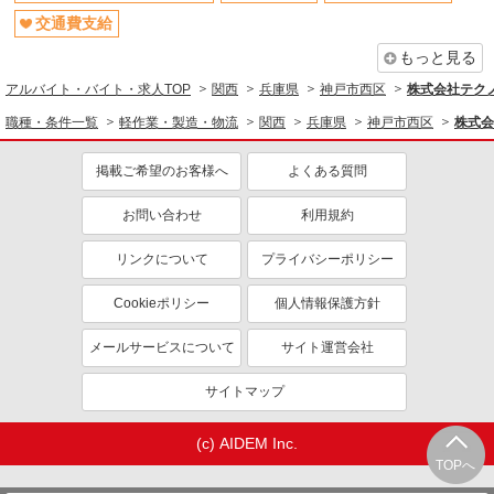
交通費支給
もっと見る
アルバイト・バイト・求人TOP
関西
兵庫県
神戸市西区
株式会社テクノ
職種・条件一覧
軽作業・製造・物流
関西
兵庫県
神戸市西区
株式会
掲載ご希望のお客様へ
よくある質問
お問い合わせ
利用規約
リンクについて
プライバシーポリシー
Cookieポリシー
個人情報保護方針
メールサービスについて
サイト運営会社
サイトマップ
(c) AIDEM Inc.
TOPへ