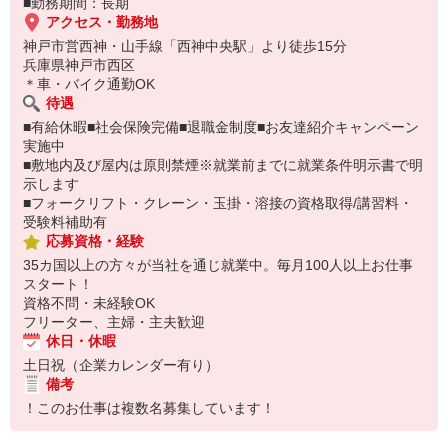
■勤務期間：長期
アクセス・勤務地
神戸市営西神・山手線「西神中央駅」より徒歩15分
兵庫県神戸市西区
＊車・バイク通勤OK
待遇
■有給休暇■社会保険完備■退職金制度■お友達紹介キャンペーン
実施中
■敷地内及び屋内は原則禁煙※就業前までに就業条件明示書で明
示します
■フォークリフト・クレーン・玉掛・溶接の資格取得/講習料・
受験料補助有
応募資格・経験
35カ国以上の方々が当社を通じ就業中。毎月100人以上お仕事
スタート！
資格不問・未経験OK
フリーター、主婦・主夫歓迎
休日・休暇
土日祝（企業カレンダー有り）
備考
！このお仕事は複数名募集しています！