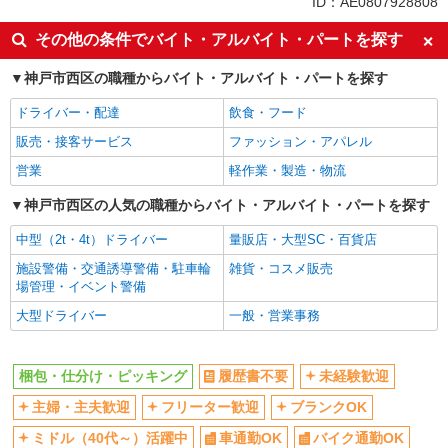
ID：AE0807928808
車通勤OK
交通費支給
その他の条件でバイト・アルバイト・パートを探す
社会保険あり
神戸市西区の職種からバイト・アルバイト・パートを探す
ドライバー・配達
飲食・フード
販売・接客サービス
ファッション・アパレル
営業
軽作業・製造・物流
神戸市西区の人気の職種からバイト・アルバイト・パートを探す
中型（2t・4t）ドライバー
量販店・大型SC・百貨店
施設警備・交通誘導警備・駐車輪
雑貨・コスメ販売
場管理・イベント警備
大型ドライバー
一般・営業事務
梱包・仕分け・ピッキング
履歴書不要
未経験歓迎
主婦・主夫歓迎
フリーター歓迎
ブランクOK
ミドル（40代～）活躍中
車通勤OK
バイク通勤OK