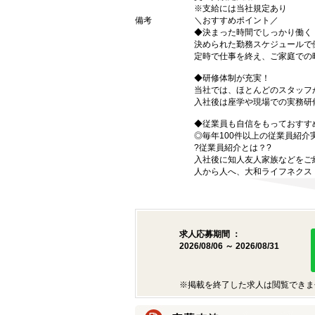
※支給には当社規定あり
備考
＼おすすめポイント／
◆決まった時間でしっかり働く
決められた勤務スケジュールで
定時で仕事を終え、ご家庭での
◆研修体制が充実！
当社では、ほとんどのスタッフ
入社後は座学や現場での実務研
◆従業員も自信をもっておすす
◎毎年100件以上の従業員紹介
?従業員紹介とは？?
入社後に知人友人家族などをご
人から人へ、大和ライフネクス
求人応募期間 ：
2026/08/06 ～ 2026/08/31
※掲載を終了した求人は閲覧できま