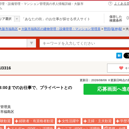
よくある
物管理・設備管理・マンション管理員の求人情報詳細 - 大阪市
ム
保存した
0
リア選択
「あなたの街」のお仕事が探せる求人サイト
検索条件
大阪市福島区
>
大阪市福島区の建物管理・設備管理・マンション管理員
>
野田(阪神)駅
> 
3316
キ
更新日：2026/08/06 ※更新日時点
13:00までのお仕事で、プライベートとの
応募画面へ進
ン管理員
阪市福島区
経験歓迎
経験者・有資格者歓迎
女性活躍中
主婦・主夫歓迎
学歴
中
エルダー（50代～）活躍中
シニア（60代～）活躍中
禁煙・分煙