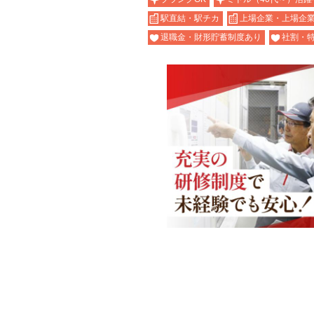
駅直結・駅チカ
上場企業・上場企
退職金・財形貯蓄制度あり
社割・