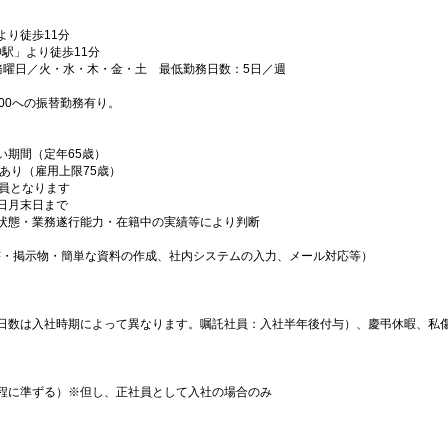
より徒歩11分
阪神駅」より徒歩11分
0） 勤務曜日／火・水・木・金・土 最低勤務日数：5日／週
8:00への振替勤務有り。
い期間（定年65歳）
あり（雇用上限75歳）
社員となります
日月末日まで
状態・業務遂行能力・在籍中の実績等により判断
書・掲示物・簡単な資料の作成、社内システムの入力、メール対応等）
日数は入社時期によって異なります。嘱託社員：入社半年後付与）、慶弔休暇、私
程に準ずる）※但し、正社員として入社の場合のみ