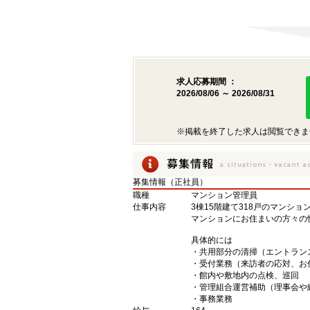
求人応募期間 ：
2026/08/06 ～ 2026/08/31
※掲載を終了した求人は閲覧できま
募集情報（正社員）
職種
マンション管理員
仕事内容
3棟15階建て318戸のマンシ
マンションにお住まいの方々の
具体的には
・共用部分の清掃（エントラン
・受付業務（来訪者の応対、お
・館内や敷地内の点検、巡回
・管理組合運営補助（理事会や
・事務業務