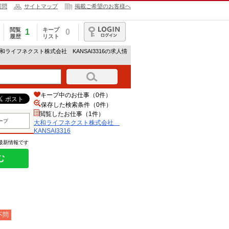
質問
サイトマップ
掲載ご希望のお客様へ
閲覧
キープ
1
0
履歴
リスト
ログイン
大和ライフネクスト株式会社 KANSAI3316の求人情
キープ中のお仕事（0件）
保存した検索条件（
0
件）
閲覧したお仕事（1件）
ープ
大和ライフネクスト株式会社
KANSAI3316
の最新情報です
む
不問