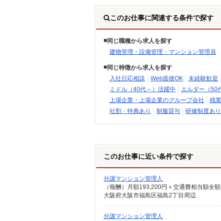
このお仕事に関連する条件で探す
同じ職種から求人を探す
建物管理・設備管理・マンション管理員
同じ特徴から求人を探す
入社日応相談
Web面接OK
未経験歓迎
ミドル（40代～）活躍中
エルダー（50
上場企業・上場企業のグループ会社
残
社割・特典あり
制服貸与
研修制度あり
このお仕事に近い条件で探す
分譲マンション管理人
（報酬）月額193,200円＋交通費相当額全額
大阪府大阪市福島区福島2丁目周辺
分譲マンション管理人