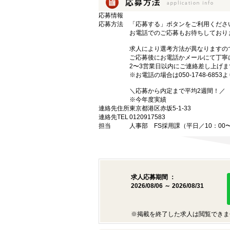
応募情報
応募方法
「応募する」ボタンをご利用くださ
お電話でのご応募もお待ちしており
求人により選考方法が異なりますの
ご応募後にお電話かメールにて丁寧
2〜3営業日以内にご連絡差し上げ
※お電話の場合は050-1748-685
＼応募から内定まで平均2週間！／
※今年度実績
連絡先住所
東京都港区赤坂5-1-33
連絡先TEL
0120917583
担当
人事部 FS採用課（平日／10：00〜
求人応募期間 ：
2026/08/06 ～ 2026/08/31
※掲載を終了した求人は閲覧できま