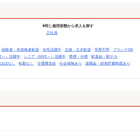
同じ雇用形態から求人を探す
正社員
経験者・有資格者歓迎
女性活躍中
主婦・主夫歓迎
学歴不問
ブランクOK
代～）活躍中
シニア（60代～）活躍中
禁煙・分煙
駅直結・駅チカ
業ほぼなし
転勤なし
交通費支給
社会保険あり
退職金・財形貯蓄制度あり