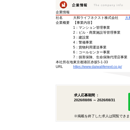
企業情報
社名
大和ライフネクスト株式会社
大
企業概要
【事業内容】
1：マンション管理事業
2：ビル・商業施設等管理事業
3：建設業
4：警備事業
5：貨物利用運送事業
6：コールセンター事業
7：損害保険、生命保険代理店事業
本社所在地
東京都港区赤坂5-1-33
URL
https://www.daiwalifenext.co.jp/
求人応募期間 ：
2026/08/06 ～ 2026/08/31
※掲載を終了した求人は閲覧できま