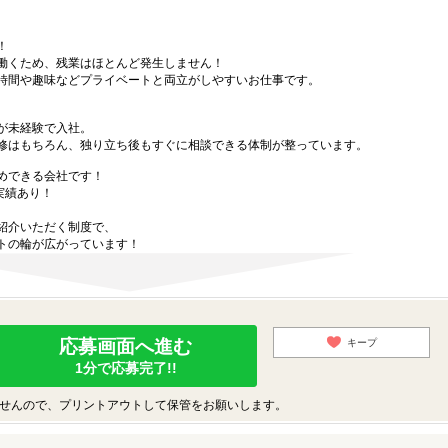
！
働くため、残業はほとんど発生しません！
時間や趣味などプライベートと両立がしやすいお仕事です。
が未経験で入社。
修はもちろん、独り立ち後もすぐに相談できる体制が整っています。
めできる会社です！
実績あり！
紹介いただく制度で、
トの輪が広がっています！
応募画面へ進む
キープ
1分で応募完了!!
せんので、プリントアウトして保管をお願いします。