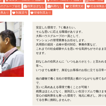
業のグループ会社
残業ほぼなし
転勤なし
交通費支給
社会保険あ
特典あり
制服貸与
研修制度あり
安定した環境で、?く働きたい。
そんな思いに応える職場があります。
大和ハウスグループの一員として、
マンションの管理業務をお任せします。
共用部の巡回・点検や受付対応、事務作業など、
これまでの社会経験や人を思いやる気持ちがそのまま
せます。
顔なじみの住民さんに「いつもありがとう」と言われ
常へ。
いつまでも健康で、身近なお客様のお役に立てる日常
他の建物で働く当社の管理員と横のつながりも持てる
で、
互いに高めあえる環境で働くことが可能！
残業はほとんどなく、規則正しい生活リズムで働けま
安心の福利厚生も整った環境で、地元に根ざし、誇り
てる仕事に挑戦しませんか。