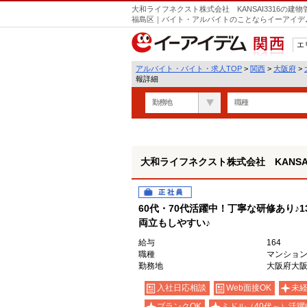
大和ライフネクスト株式会社 KANSAI3316の建
福島区｜バイト・アルバイトのことならイーアイデ
エ
関西
アルバイト・バイト・求人TOP
>
関西
>
大阪府
>
報詳細
勤務地
職種
大和ライフネクスト株式会社 KANSAI
正社員
60代・70代活躍中！丁寧な研修あり♪
両立もしやすい♪
給与
164
職種
マンショ
勤務地
大阪府大
入社日応相談
Web面接OK
未
ブランクOK
ミドル（40代～）活躍