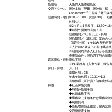
給与
164
勤務地
大阪府大阪市福島区
交通アクセス
阪神本線「野田（阪神線）駅」
OsakaMetro千日前線「野田
勤務時間・曜日
8:30〜13:00（実働4:3
休憩なし
※2ヶ月に1回程度、13:30〜1
◆時間外労働の有無：有
勤務期間／3ヵ月以上〜長期
契約期間／【正社員】定めのな
【嘱託社員】１年以内 契約更新
※入社時65歳以上の方は嘱託
※初回契約のみ入社日から誕生
※更新条件：契約満了時の健康
応募資格・経験
資格不問
※PC業務有（入力作業、報告
休日・休暇
月、日
夏期休暇：2日
年末年始休暇：12/31〜1/3
有給休暇（正社員：初年度付与
待遇
◆社会保険完備
◆時間外勤務手当
◆休日出勤手当
◆退職金（支給条件は退職金規
◆制服貸与
◆受動喫煙防止措置：屋内禁煙
交通費規定支給