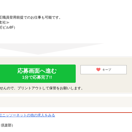
正職員登用前提でのお仕事も可能です。
支社≫
町ビル8F）
応募画面へ進む
キープ
1分で応募完了!!
せんので、プリントアウトして保管をお願いします。
社ニッソーネットの他の求人をみる
と倶楽部）