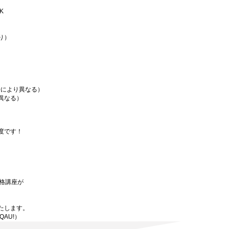
K
り）
場により異なる）
異なる）
度です！
資格講座が
たします。
BQAU!）