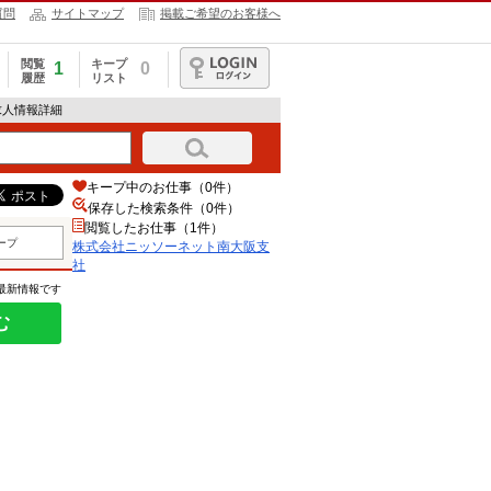
質問
サイトマップ
掲載ご希望のお客様へ
閲覧
キープ
1
0
履歴
リスト
ログイン
求人情報詳細
キープ中のお仕事（0件）
保存した検索条件（
0
件）
閲覧したお仕事（1件）
ープ
株式会社ニッソーネット南大阪支
社
の最新情報です
む