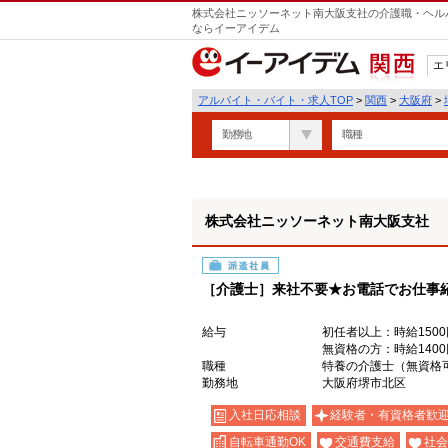
株式会社ニッソーネット南大阪支社の介護職・ヘルパ
ならイーアイデム
エ
関西
アルバイト・バイト・求人TOP
>
関西
>
大阪府
>
勤務地
職種
株式会社ニッソーネット南大阪支社
派遣社員
［介護士］来社不要★お電話でお仕事
給与
初任者以上：時給1500
無資格の方：時給1400
職種
特養の介護士（無資格
勤務地
大阪府堺市北区
入社日応相談
経験者・有資格者歓
自転車通勤OK
交通費支給
社会