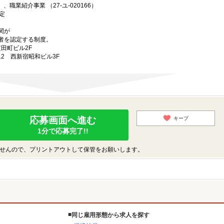
、職業紹介事業 （27-ユ-020166）
定
関が
者を認定する制度。
芝田町ビル2F
-12 西新宿昭和ビル3F
応募画面へ進む
キープ
1分で応募完了!!
せんので、プリントアウトして保管をお願いします。
同じ雇用形態から求人を探す