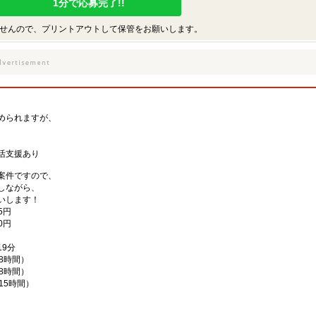
1分で応募完了!!
せんので、プリントアウトして保管をお願いします。
められますが、
、
活支援あり
案件ですので、
しながら、
いします！
5円
0円
9分
働8時間）
働8時間）
働15時間）