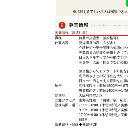
※掲載を終了した求人は閲覧できま
募集情報（派遣社員）
職種
特養の介護士（無資格可）
仕事内容
要介護度の高い方が多く、
介護技術や安全管理の知識が求
先輩職員の指導や研修を通じて
日々スキルアップが可能です◎
※食事・入浴・排せつなどの生
無資格からでもスタート可能な
利用者さまとの関係性を大切に
日々の生活を支える役割をお願
給与
初任者以上：時給1500円〜187
無資格の方：時給1400円〜175
勤務地
大阪府堺市北区
交通アクセス
南海高野線 「白鷺」駅 徒歩1
勤務時間・曜日
7:00〜16:00（休憩1時間／実
9:00〜18:00（休憩1時間／実
17:00〜9:00（休憩1時間／実
週5日
応募資格・経験
◆無資格OK