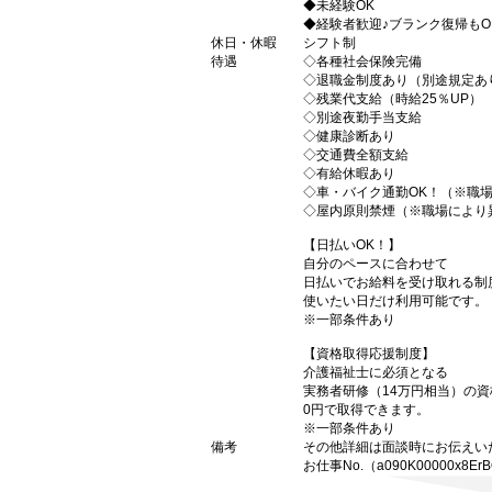
◆未経験OK
◆経験者歓迎♪ブランク復帰もO
休日・休暇
シフト制
待遇
◇各種社会保険完備
◇退職金制度あり（別途規定あ
◇残業代支給（時給25％UP）
◇別途夜勤手当支給
◇健康診断あり
◇交通費全額支給
◇有給休暇あり
◇車・バイク通勤OK！（※職
◇屋内原則禁煙（※職場により
【日払いOK！】
自分のペースに合わせて
日払いでお給料を受け取れる制
使いたい日だけ利用可能です。
※一部条件あり
【資格取得応援制度】
介護福祉士に必須となる
実務者研修（14万円相当）の
0円で取得できます。
※一部条件あり
備考
その他詳細は面談時にお伝えい
お仕事No.（a090K00000x8Er