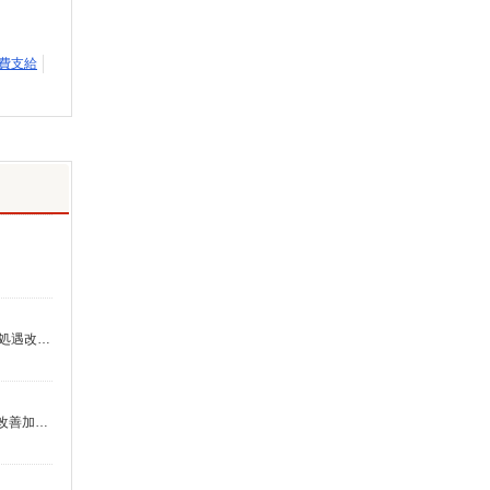
費支給
月給25万7330円〜26万3510円 ※経験・能力・資格等による 介護福祉士 月給 25万7330円 社会福祉士 月給 26万3510円 ※一律処遇改善加算含む ※夜勤手当6000円/4回を含む 〇資格手当 〇職種手当 〇業務手当 〇時間外勤務手当 〇夜勤手当 〇深夜勤務手当 〇休日勤務手当 〇年末年始勤務手当
時給1,231円〜1,295円 ※経験・能力・資格等による 社会福祉士・介護福祉士 時給1,295円 その他資格 時給1,231円 ※一律処遇改善加算含む 〇時間外勤務手当 〇土日祝勤務手当 〇夜勤手当 〇年末年始勤務手当