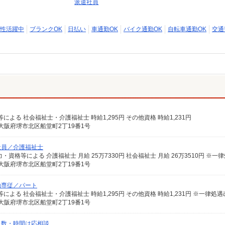
派遣社員
性活躍中
ブランクOK
日払い
車通勤OK
バイク通勤OK
自転車通勤OK
交通
格等による 社会福祉士・介護福祉士 時給1,295円 その他資格 時給1,231円
大阪府堺市北区船堂町2丁19番1号
社員／介護福祉士
大阪府堺市北区船堂町2丁19番1号
勤専従／パート
大阪府堺市北区船堂町2丁19番1号
日数・時間は応相談