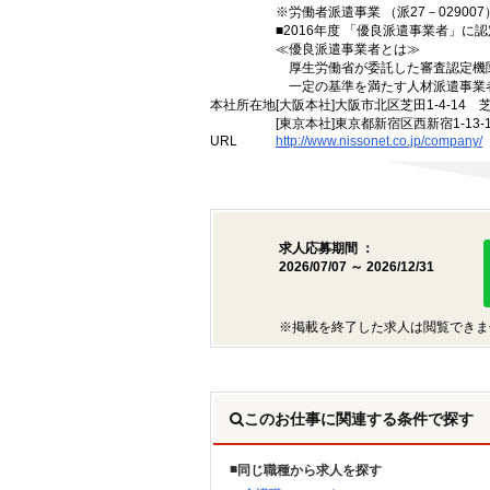
※労働者派遣事業 （派27－029007）
■2016年度 「優良派遣事業者」に認
≪優良派遣事業者とは≫
厚生労働省が委託した審査認定機
一定の基準を満たす人材派遣事業
本社所在地
[大阪本社]大阪市北区芝田1-4-14 
[東京本社]東京都新宿区西新宿1-13
URL
http://www.nissonet.co.jp/company/
求人応募期間 ：
2026/07/07 ～ 2026/12/31
※掲載を終了した求人は閲覧できま
このお仕事に関連する条件で探す
同じ職種から求人を探す