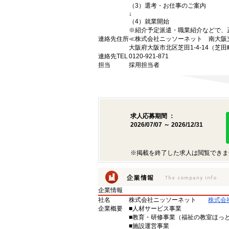
（3）選考・お仕事のご案内
↓
（4）就業開始
※紹介予定派遣・職業紹介などで、
連絡先住所
≪株式会社ニッソーネット 南大阪
大阪府大阪市北区芝田1-4-14（芝田
連絡先TEL
0120-921-871
担当
採用担当者
求人応募期間 ：
2026/07/07 ～ 2026/12/31
※掲載を終了した求人は閲覧できま
企業情報
社名
株式会社ニッソーネット
株式会
企業概要
■人材サービス事業
■教育・研修事業（福祉の教室ほっ
■施設運営事業