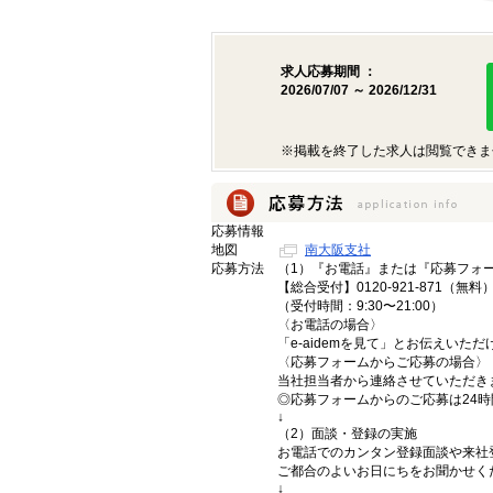
求人応募期間 ：
2026/07/07 ～ 2026/12/31
※掲載を終了した求人は閲覧できま
応募情報
地図
南大阪支社
応募方法
（1）『お電話』または『応募フォ
【総合受付】0120-921-871（無料
（受付時間：9:30〜21:00）
〈お電話の場合〉
「e-aidemを見て」とお伝えいた
〈応募フォームからご応募の場合〉
当社担当者から連絡させていただき
◎応募フォームからのご応募は24
↓
（2）面談・登録の実施
お電話でのカンタン登録面談や来社
ご都合のよいお日にちをお聞かせく
↓