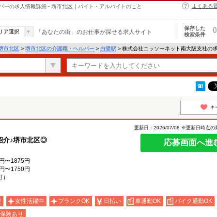
よくある
ーの求人情報詳細 - 堺市北区｜バイト・アルバイトのこと
保存した
0
リア選択
「あなたの街」のお仕事が探せる求人サイト
検索条件
堺市北区
>
堺市北区の介護職・ヘルパー
>
白鷺駅
> 株式会社ニッソーネット南大阪支社の
キ
更新日：2026/07/08 ※更新日時点
紹介♪堺市北区◎
応募画面へ進
円〜1875円
円〜1750円
可）
迎
女性活躍中
ブランクOK
日払い
車通勤OK
バイク通勤OK
保険あり