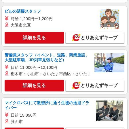
膳所駅｜日払いOK！日収1.1万円超え×サ高住
ビルの清掃スタッフ
スタッフ！
時給 1,200円〜1,200円
時給1550円〜2187円 ＜日払い有/週払い有/交
通費全支給(ガソリン代含む)＞
大阪市北区
大津市内 最寄り駅：膳所
詳細を見る
とりあえずキープ
詳細を見る
キープ
警備員スタッフ（イベント、道路、商業施設、
アルバイト
パート
派遣社員
紹介予定派遣
大型駐車場、JR列車見張りなど）
日研トータルソーシング株式会社 メディカルケア事業部/京都オフィ
日給 11,000円〜12,100円
ス
栃木市・小山市・さいたま市西区・さいたま市岩槻区・久喜市・
介護スタッフ／資格あり or 経験者
時給1,550円〜1,650円 ◆無資格・経験者：
詳細を見る
とりあえずキープ
1,550円〜 ◆初任者研修・未経験：1,550円〜 ◆初
任者研修・経験者：1,600円〜 ◆介護福祉士：
滋賀県大津市 【最寄駅】京阪京津線「上栄
1,650円〜 ※経験者は3ヶ月以上 ※給与幅は経験・
町」駅 ★勤務地は3000ヶ所以上★ 自宅から通い
能力による ★週払いOK（規定あり）
マイクロバスにて教習所に通う生徒の送迎ドラ
やすいエリアなど、お好きな勤務地をお選び下さ
イバー
い！！
詳細を見る
キープ
日給 15,850円
箕面市
アルバイト
パート
派遣社員