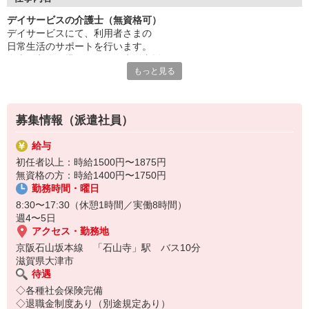
デイサービスの介護士（無資格可）
チームで連携しながら業務を進めるため、
デイサービスにて、利用者さまの
周囲と協力しやすく、落ち着いた環境で働けるのも魅力◎
日常生活のサポートを行います。
「人の役に立つ仕事がしたい」
食事・入浴・排せつなどの生活支援あり
その想いを大切にできる職場です。
もっと見る
介助業務は先輩のフォローのもと行うため、
無資格の方も安心して取り組めます。
募集情報（派遣社員）
給与
初任者以上：時給1500円〜1875円
無資格の方：時給1400円〜1750円
勤務時間・曜日
8:30〜17:30（休憩1時間／実働8時間）
週4〜5日
アクセス・勤務地
京阪石山坂本線 「石山寺」駅 バス10分
滋賀県大津市
待遇
◇各種社会保険完備
◇退職金制度あり（別途規定あり）