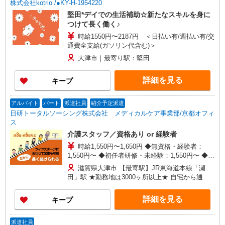
株式会社kotrio /●KY-H-1954220
堅田*デイでの生活補助☆新たなスキルを身に
つけて長く働く♪
時給1550円〜2187円 ＜日払い有/週払い有/交
通費全支給(ガソリン代含む)＞
大津市｜最寄り駅：堅田
詳細を見る
キープ
アルバイト
パート
派遣社員
紹介予定派遣
日研トータルソーシング株式会社 メディカルケア事業部/京都オフィ
ス
介護スタッフ／資格あり or 経験者
時給1,550円〜1,650円 ◆無資格・経験者：
1,550円〜 ◆初任者研修・未経験：1,550円〜 ◆初
任者研修・経験者：1,600円〜 ◆介護福祉士：
滋賀県大津市 【最寄駅】JR東海道本線「瀬
1,650円〜 ※経験者は3ヶ月以上 ※給与幅は経験・
田」駅 ★勤務地は3000ヶ所以上★ 自宅から通い
能力による ★週払いOK（規定あり）
やすいエリアなど、お好きな勤務地をお選び下さ
い！！
詳細を見る
キープ
派遣社員