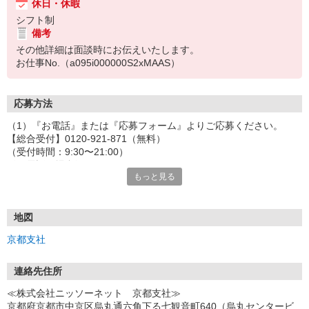
休日・休暇
シフト制
備考
その他詳細は面談時にお伝えいたします。
お仕事No.（a095i000000S2xMAAS）
応募方法
（1）『お電話』または『応募フォーム』よりご応募ください。
【総合受付】0120-921-871（無料）
（受付時間：9:30〜21:00）
〈お電話の場合〉
もっと見る
「e-aidemを見て」とお伝えいただけるとスムーズです。
〈応募フォームからご応募の場合〉
当社担当者から連絡させていただきます。
◎応募フォームからのご応募は24時間受付中です！
地図
↓
京都支社
（2）面談・登録の実施
お電話でのカンタン登録面談や来社登録面談を実施しております。
ご都合のよいお日にちをお聞かせください。
連絡先住所
↓
≪株式会社ニッソーネット 京都支社≫
（3）選考・お仕事のご案内
京都府京都市中京区烏丸通六角下る七観音町640（烏丸センタービ