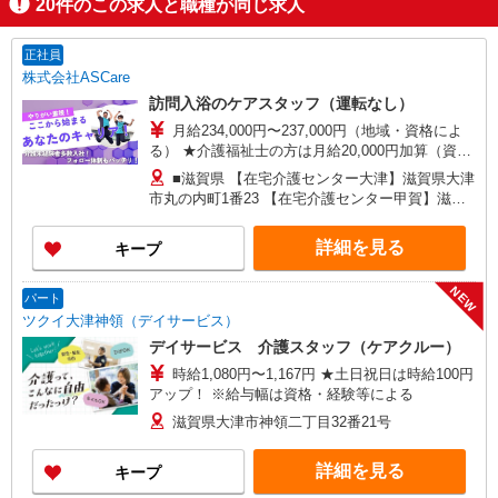
20
件のこの求人と職種が同じ求人
正社員
株式会社ASCare
訪問入浴のケアスタッフ（運転なし）
月給234,000円〜237,000円（地域・資格によ
る） ★介護福祉士の方は月給20,000円加算（資格
手当） 別途交通費支給（30,000円上限／月） 別途
■滋賀県 【在宅介護センター大津】滋賀県大津
残業手当（月平均残業時間15時間）残業代全額支
市丸の内町1番23 【在宅介護センター甲賀】滋賀
給
県甲賀市水口町名坂13番地1 アルテ名坂事務所兼
用住宅1階 【在宅介護センター彦根】滋賀県彦根
詳細を見る
キープ
市高宮町1362-2 センチュリーマンション110号室
【在宅介護センター長浜】滋賀県長浜市八幡東町
NEW
193 ワイエフビル26テナント7号室 ■京都府 【在
パート
宅介護センター亀岡】京都府亀岡市千代川町今津
ツクイ大津神領（デイサービス）
一丁目11番地10 レジェンド千代川1階A号室
デイサービス 介護スタッフ（ケアクルー）
【在宅介護センター福知山】京都府福知山市駅南
時給1,080円〜1,167円 ★土日祝日は時給100円
町三丁目101 アルファーユービル1階A号室
アップ！ ※給与幅は資格・経験等による
滋賀県大津市神領二丁目32番21号
詳細を見る
キープ