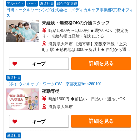
アルバイト
パート
派遣社員
紹介予定派遣
日研トータルソーシング株式会社 メディカルケア事業部/京都オフィ
ス
未経験・無資格OKの介護スタッフ
時給1,450円〜1,650円 ★週払いOK（規定あ
り） ※給与幅は経験・能力による
滋賀県大津市 【最寄駅】京阪京津線「上栄
町」駅 ★勤務地は3000ヶ所以上★ 自宅から通い
やすいエリアなど、お好きな勤務地をお選び下さ
い！！
詳細を見る
キープ
派遣社員
（株）ウィルオブ・ワークCW 京都支店/ms260101
夜勤専従
時給1500円 ◆前払い・日払い・週払いOK
滋賀県大津市
詳細を見る
キープ
派遣社員