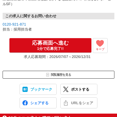
↓
ル5F）
（4）就業開始
※紹介予定派遣・職業紹介などで、正職員登用前提でのお仕事も可
能です。
この求人に関するお問い合わせ
0120-921-871
担当：採用担当者
応募画面へ進む
1分で応募完了!!
キープ
求人応募期間：2026/07/07～2026/12/31
閲覧履歴を見る
ブックマーク
ポストする
シェアする
URLをシェア