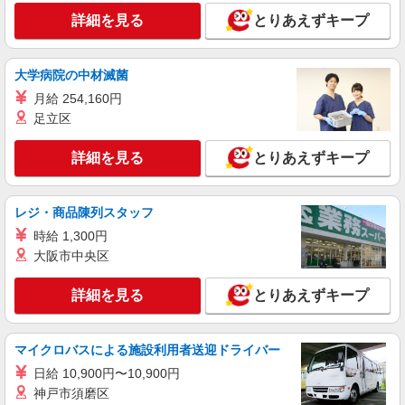
派遣社員
詳細を見る
とりあえずキープ
株式会社kotrio /●KY-H-1991455
膳所＊グループホームSTAFF＊生活のサポー
ト業務を担当
大学病院の中材滅菌
時給1550円〜2187円 ＜日払い有/週払い有/交
月給 254,160円
通費全支給(ガソリン代含む)＞
足立区
大津市内 最寄り駅：膳所
詳細を見る
とりあえずキープ
詳細を見る
キープ
派遣社員
レジ・商品陳列スタッフ
株式会社kotrio /●KY-H-1954132
時給 1,300円
膳所*デイでの生活補助☆新たなスキルを身に
大阪市中央区
つけて長く働く♪
時給1550円〜2187円 ＜日払い有/週払い有/交
詳細を見る
とりあえずキープ
通費全支給(ガソリン代含む)＞
大津市内 最寄り駅：膳所
マイクロバスによる施設利用者送迎ドライバー
詳細を見る
キープ
日給 10,900円〜10,900円
神戸市須磨区