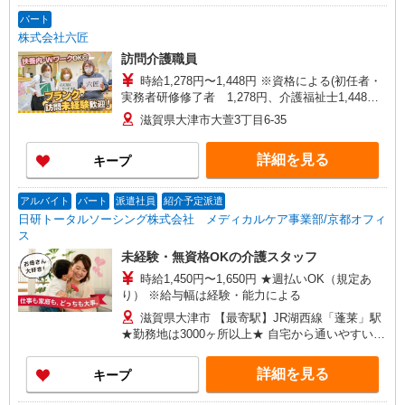
パート
株式会社六匠
訪問介護職員
時給1,278円〜1,448円 ※資格による(初任者・
実務者研修修了者 1,278円、介護福祉士1,448円)
※一律職務・処遇改善加算手当含む ※試用期間3
滋賀県大津市大萱3丁目6-35
ヵ月（同条件）
詳細を見る
キープ
アルバイト
パート
派遣社員
紹介予定派遣
日研トータルソーシング株式会社 メディカルケア事業部/京都オフィ
ス
未経験・無資格OKの介護スタッフ
時給1,450円〜1,650円 ★週払いOK（規定あ
り） ※給与幅は経験・能力による
滋賀県大津市 【最寄駅】JR湖西線「蓬莱」駅
★勤務地は3000ヶ所以上★ 自宅から通いやすいエ
リアなど、お好きな勤務地をお選び下さい！！
詳細を見る
キープ