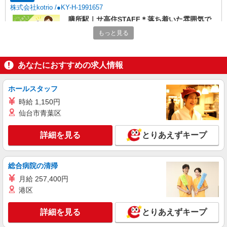
株式会社kotrio /●KY-H-1991657
膳所駅｜サ高住STAFF＊落ち着いた雰囲気で
ゆったりお仕事♪
もっと見る
時給1550円〜2187円 ＜日払い有/週払い有/交
通費全支給(ガソリン代含む)＞
大津市内 最寄り駅：膳所
あなたにおすすめの求人情報
詳細を見る
キープ
ホールスタッフ
時給 1,150円
アルバイト
パート
派遣社員
紹介予定派遣
仙台市青葉区
日研トータルソーシング株式会社 メディカルケア事業部/京都オフィ
ス
詳細を見る
とりあえずキープ
未経験・無資格OKの介護スタッフ
時給1,450円〜1,650円 ★週払いOK（規定あ
り） ※給与幅は経験・能力による
総合病院の清掃
滋賀県大津市 【最寄駅】京阪石山坂本線「南
月給 257,400円
滋賀」駅 ★勤務地は3000ヶ所以上★ 自宅から通
港区
いやすいエリアなど、お好きな勤務地をお選び下
さい！！
詳細を見る
キープ
詳細を見る
とりあえずキープ