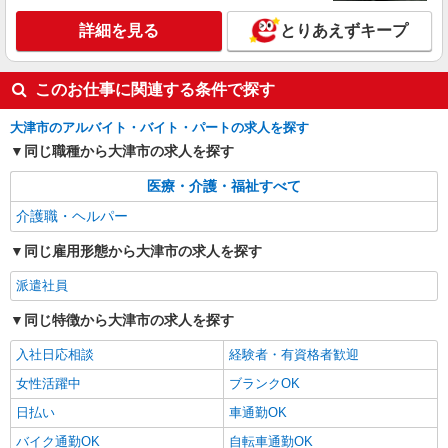
アルバイト
パート
派遣社員
日研トータルソーシング株式会社 メディカルケア事業部/京都オフィ
詳細を見る
とりあえずキープ
ス【看護助手】
看護助手（ナースエイド）
このお仕事に関連する条件で探す
時給1,350円 ★週払いOK（規定あり） ※給与
幅は経験・能力による
大津市のアルバイト・バイト・パートの求人を探す
滋賀県大津市 【最寄駅】京阪石山坂本線「近
同じ職種から大津市の求人を探す
江神宮前」駅
医療・介護・福祉すべて
詳細を見る
キープ
介護職・ヘルパー
アルバイト
パート
派遣社員
紹介予定派遣
同じ雇用形態から大津市の求人を探す
日研トータルソーシング株式会社 メディカルケア事業部/京都オフィ
ス
派遣社員
介護スタッフ／資格あり or 経験者
同じ特徴から大津市の求人を探す
時給1,550円〜1,650円 ◆無資格・経験者：
1,550円〜 ◆初任者研修・未経験：1,550円〜 ◆初
入社日応相談
経験者・有資格者歓迎
任者研修・経験者：1,600円〜 ◆介護福祉士：
滋賀県大津市 【最寄駅】京阪石山坂本線「瓦
1,650円〜 ※経験者は3ヶ月以上 ※給与幅は経験・
女性活躍中
ブランクOK
ケ浜」駅 ★勤務地は3000ヶ所以上★ 自宅から通
能力による ★週払いOK（規定あり）
いやすいエリアなど、お好きな勤務地をお選び下
日払い
車通勤OK
さい！！
詳細を見る
キープ
バイク通勤OK
自転車通勤OK