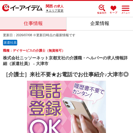
関西
の求人
▼エリア変更
仕事情報
企業情報
更新日：2026/07/08 ※更新日時点の最新情報です
派遣社員
職種：デイサービスの介護士（無資格可）
株式会社ニッソーネット京都支社の介護職・ヘルパーの求人情報詳
細（派遣社員） - 大津市
［介護士］来社不要★お電話でお仕事紹介♪大津市◎