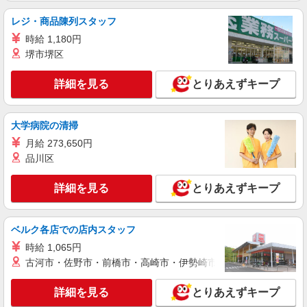
アルバイト
パート
派遣社員
紹介予定派遣
日研トータルソーシング株式会社 メディカルケア事業部/京都オフィ
レジ・商品陳列スタッフ
ス
時給 1,180円
未経験・無資格OKの介護スタッフ
堺市堺区
時給1,450円〜1,650円 ★週払いOK（規定あ
り） ※給与幅は経験・能力による
詳細を見る
とりあえずキープ
滋賀県大津市 【最寄駅】京阪石山坂本線「穴
太」駅 ★勤務地は3000ヶ所以上★ 自宅から通い
やすいエリアなど、お好きな勤務地をお選び下さ
大学病院の清掃
い！！
詳細を見る
キープ
月給 273,650円
品川区
派遣社員
（株）ウィルオブ・ワークCW 京都支店/ms260101
詳細を見る
とりあえずキープ
介護スタッフ
時給1400円 ◆前払い・日払い・週払いOK
滋賀県大津市
ベルク各店での店内スタッフ
時給 1,065円
詳細を見る
キープ
古河市・佐野市・前橋市・高崎市・伊勢崎市・太田市・館林市・
詳細を見る
とりあえずキープ
派遣社員
株式会社kotrio /●KY-H-1955180