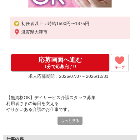
初任者以上：時給1500円〜1875円
無資格の方：時給1400円〜1750円
滋賀県大津市
応募画面へ進む
1分で応募完了!!
キープ
求人応募期間：2026/07/07～2026/12/31
【無資格OK】デイサービス介護スタッフ募集
利用者さまの毎日を支える、
やりがいある介護のお仕事です。
もっと見る
デイサービスは、
ご自宅で生活されている利用者さまが通われる施設。
日常生活のサポートや見守りを通して、
安心して過ごせる時間づくりをお手伝いします。
仕事内容