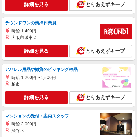
日研トータルソーシング株式会社 メディカルケア事業部/京都オフィ
詳細を見る
とりあえずキープ
ス【看護助手】
看護助手（ナースエイド）
時給1,350円 ★週払いOK（規定あり） ※給与
ラウンドワンの清掃作業員
幅は経験・能力による
時給 1,400円
滋賀県大津市 【最寄駅】JR東海道本線「石
大阪市城東区
山」駅
詳細を見る
とりあえずキープ
詳細を見る
キープ
アルバイト
パート
派遣社員
紹介予定派遣
アパレル用品や雑貨のピッキング検品
日研トータルソーシング株式会社 メディカルケア事業部/京都オフィ
時給 1,200円〜1,500円
ス
柏市
介護スタッフ／資格あり or 経験者
時給1,550円〜1,650円 ◆無資格・経験者：
詳細を見る
とりあえずキープ
1,550円〜 ◆初任者研修・未経験：1,550円〜 ◆初
任者研修・経験者：1,600円〜 ◆介護福祉士：
滋賀県大津市 【最寄駅】JR湖西線「志賀」駅
1,650円〜 ※経験者は3ヶ月以上 ※給与幅は経験・
★勤務地は3000ヶ所以上★ 自宅から通いやすいエ
マンションの受付・案内スタッフ
能力による ★週払いOK（規定あり）
リアなど、お好きな勤務地をお選び下さい！！
時給 2,000円
詳細を見る
キープ
渋谷区