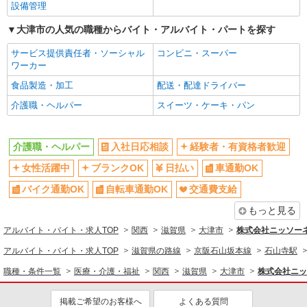
同じ職種から求人を探す
設備管理
医療・介護・福祉
大津市の人気の職種からバイト・アルバイト・パートを探す
介護職・ヘルパー
サービス提供責任者・ソーシャル
コンビニ・スーパー
ワーカー
同じ特徴から求人を探す
食品製造・加工
配送・配達ドライバー
日払い
車通勤OK
介護職・ヘルパー
スイーツ・ケーキ・パン
交通費支給
社会保険あり
介護職・ヘルパー
入社日応相談
経験者・有資格者歓迎
女性活躍中
ブランクOK
日払い
車通勤OK
バイク通勤OK
自転車通勤OK
交通費支給
もっと見る
アルバイト・バイト・求人TOP
関西
滋賀県
大津市
株式会社ニッソー
アルバイト・バイト・求人TOP
滋賀県の路線
京阪石山坂本線
石山寺駅
職種・条件一覧
医療・介護・福祉
関西
滋賀県
大津市
株式会社ニッ
掲載ご希望のお客様へ
よくある質問