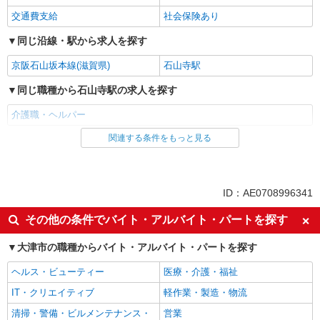
交通費支給
社会保険あり
同じ沿線・駅から求人を探す
京阪石山坂本線(滋賀県)
石山寺駅
同じ職種から石山寺駅の求人を探す
介護職・ヘルパー
関連する条件をもっと見る
同じ雇用形態から石山寺駅の求人を探す
派遣社員
同じ特徴から石山寺駅の求人を探す
ID：AE0708996341
入社日応相談
経験者・有資格者歓迎
その他の条件でバイト・アルバイト・パートを探す
女性活躍中
ブランクOK
大津市の職種からバイト・アルバイト・パートを探す
日払い
車通勤OK
ヘルス・ビューティー
医療・介護・福祉
バイク通勤OK
自転車通勤OK
IT・クリエイティブ
軽作業・製造・物流
交通費支給
社会保険あり
清掃・警備・ビルメンテナンス・
営業