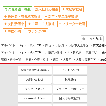
バイク通勤OK
自転車通勤OK
残業少なめ（月20h未満）
交通費支給
その他介護・福祉
入社日応相談
未経験歓迎
社会保険あり
産休・育休取得実績あり
経験者・有資格者歓迎
新卒・第二新卒歓迎
退職金・財形貯蓄制度あり
各種手当（家族・役職・インセン
女性活躍中
主婦・主夫歓迎
フリーター歓迎
ティブなど）あり
学歴不問
ブランクOK
制服貸与
研修制度あり
もっと見る
資格取得支援制度あり
アルバイト・バイト・求人TOP
関西
大阪府
大阪市天王寺区
株式会社ko
同じ職種から求人を探す
アルバイト・バイト・求人TOP
大阪府の路線
ＪＲ阪和線
天王寺駅
株式
医療・介護・福祉
職種・条件一覧
医療・介護・福祉
関西
大阪府
大阪市天王寺区
株式
同じ特徴から求人を探す
掲載ご希望のお客様へ
よくある質問
未経験歓迎
ミドル（40代～）活躍中
ボーナス・賞与あり
車通勤OK
お問い合わせ
利用規約
交通費支給
社会保険あり
リンクについて
プライバシーポリシー
産休・育休取得実績あり
Cookieポリシー
個人情報保護方針