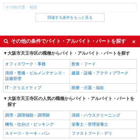
その他介護・福祉
関連する条件をもっと見る
同じ雇用形態から天王寺駅の求人を探す
派遣社員
同じ特徴から天王寺駅の求人を探す
その他の条件でバイト・アルバイト・パートを探す
入社日応相談
未経験歓迎
大阪市天王寺区の職種からバイト・アルバイト・パートを探す
経験者・有資格者歓迎
新卒・第二新卒歓迎
オフィスワーク・事務
飲食・フード
女性活躍中
主婦・主夫歓迎
清掃・警備・ビルメンテナンス・
建築・設備・アクティブワーク
フリーター歓迎
学歴不問
設備管理
ブランクOK
ミドル（40代～）活躍中
IT・クリエイティブ
医療・介護・福祉
エルダー（50代～）活躍中
シニア（60代～）活躍中
大阪市天王寺区の人気の職種からバイト・アルバイト・パートを
探す
高収入・高額
ボーナス・賞与あり
昇給あり
完全週休2日制
調理・調理補助・調理師
清掃・ハウスクリーニング
フルタイム歓迎
禁煙・分煙
梱包・仕分け・ピッキング
栄養士・管理栄養士
駅直結・駅チカ
車通勤OK
スイーツ・ケーキ・パン
ファストフード・デリ