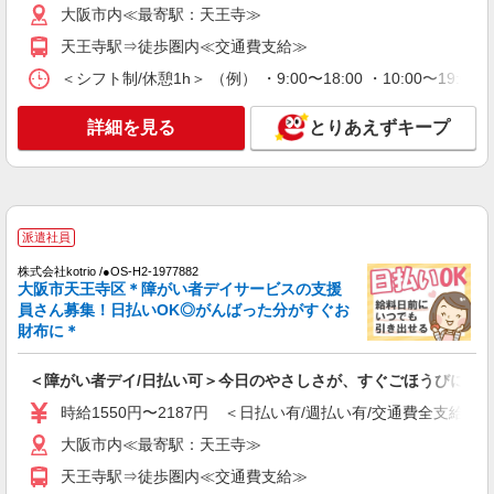
派遣社員
大阪市内≪最寄駅：天王寺≫
株式会社kotrio /●OS-H2-2069135
天王寺駅⇒徒歩圏内≪交通費支給≫
天王寺駅★即日お仕事開始も可！キレイな高齢
者住宅STAFF◎
＜シフト制/休憩1h＞ （例） ・9:00〜18:00 ・10:00〜19:0
時給1550円〜2187円 ＜日払い有/週払い有/交
通費全支給(ガソリン代含む)＞
詳細を見る
とりあえずキープ
大阪市内≪最寄駅：天王寺≫
詳細を見る
キープ
派遣社員
派遣社員
株式会社kotrio /●OS-H2-1980810
株式会社kotrio /●OS-H2-1977882
大阪市天王寺区＊障がい者デイサービスの支援
＜天王寺駅＞障がい者支援員募集！≪面接なし
員さん募集！日払いOK◎がんばった分がすぐお
≫≪週3日OK≫
財布に＊
時給1550円〜2187円 ＜日払い有/週払い有/交
通費全支給(ガソリン代含む)＞
＜障がい者デイ/日払い可＞今日のやさしさが、すぐごほうびに
大阪市内≪最寄駅：天王寺≫
時給1550円〜2187円 ＜日払い有/週払い有/交通費全支給(ガ
詳細を見る
キープ
大阪市内≪最寄駅：天王寺≫
天王寺駅⇒徒歩圏内≪交通費支給≫