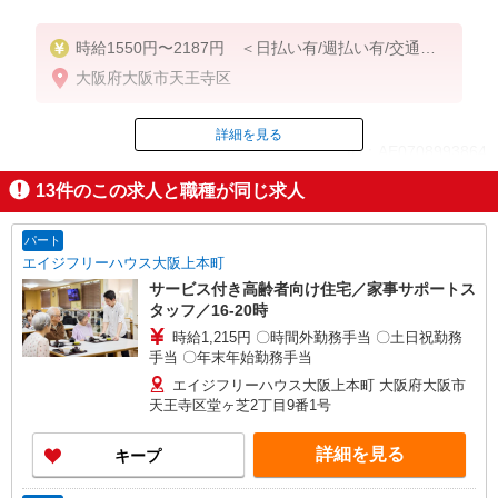
時給1550円〜2187円 ＜日払い有/週払い有/交通費
全支給(ガソリン代含む)＞
大阪府大阪市天王寺区
詳細を見る
ID：AE0708993864
13
件のこの求人と職種が同じ求人
掲載期間終了
パート
エイジフリーハウス大阪上本町
サービス付き高齢者向け住宅／家事サポートス
タッフ／16-20時
時給1,215円 〇時間外勤務手当 〇土日祝勤務
手当 〇年末年始勤務手当
エイジフリーハウス大阪上本町 大阪府大阪市
天王寺区堂ヶ芝2丁目9番1号
詳細を見る
キープ