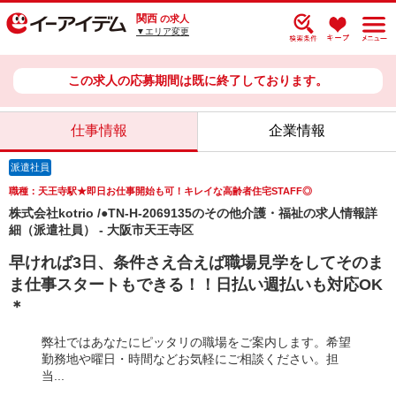
関西
の求人
▼エリア変更
この求人の応募期間は既に終了しております。
仕事情報
企業情報
派遣社員
職種：天王寺駅★即日お仕事開始も可！キレイな高齢者住宅STAFF◎
株式会社kotrio /●TN-H-2069135のその他介護・福祉の求人情報詳
細（派遣社員） - 大阪市天王寺区
早ければ3日、条件さえ合えば職場見学をしてそのま
ま仕事スタートもできる！！日払い週払いも対応OK
＊
弊社ではあなたにピッタリの職場をご案内します。希望
勤務地や曜日・時間などお気軽にご相談ください。担
当...