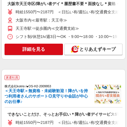
派遣社員
大阪市天王寺区/障がい者デイ＊履歴書不要＊面接なし＊資格・経
株式会社kotrio /●OS-H2-2028737
時給1550円〜2187円 ＜日払い有/週払い有/交通費全支給(ガ
天王寺駅｜障がい者支援員≪残業なし◎週3
大阪市内≪最寄駅：天王寺≫
日〜シフト相談OK！≫
時給1550円〜2187円 ＜日払い有/週払い有/交
天王寺駅⇒徒歩圏内≪交通費支給≫
通費全支給(ガソリン代含む)＞
シフト制/休憩1h/週3日〜OK ・9:00〜18:00 ・10:00〜19:0
大阪市内≪最寄駅：天王寺≫
詳細を見る
とりあえずキープ
詳細を見る
キープ
派遣社員
株式会社kotrio /●OS-H2-1906873
天王寺駅＊障がい者施設で軽作業の見守り等＊
派遣社員
未経験歓迎！
株式会社kotrio /●OS-H2-2009953
時給1550円〜2187円 ＜日払い有/週払い有/交
＜天王寺駅＞無資格・未経験歓迎！障がいを持
通費全支給(ガソリン代含む)＞
つ利用者さんのサポート◎見守りや会話が中心
のお仕事♪
大阪市内≪最寄駅：天王寺≫
できないことだけ、そっとお手伝い＊障がい者デイサービスSTAF
詳細を見る
キープ
時給1550円〜2187円 ＜日払い有/週払い有/交通費全支給(ガ