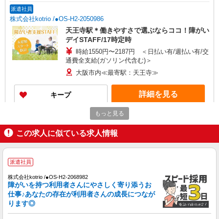
派遣社員
株式会社kotrio /●OS-H2-2050986
天王寺駅＊働きやすさで選ぶならココ！障がい
デイSTAFF/17時定時
時給1550円〜2187円 ＜日払い有/週払い有/交
通費全支給(ガソリン代含む)＞
大阪市内≪最寄駅：天王寺≫
詳細を見る
キープ
もっと見る
派遣社員
株式会社kotrio /●OS-H2-2006165
この求人に似ている求人情報
天王寺駅☆デイサービス♪送迎できる方歓迎！
生活サポートなど
時給1550円〜2187円 ＜日払い有/週払い有/交
派遣社員
通費全支給(ガソリン代含む)＞
株式会社kotrio /●OS-H2-2068982
大阪市内≪最寄駅：天王寺≫
障がいを持つ利用者さんにやさしく寄り添うお
仕事♪あなたの存在が利用者さんの成長につなが
詳細を見る
キープ
ります◎