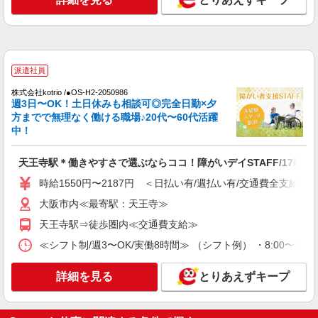
派遣社員
株式会社kotrio /●OS-H2-2050986
週3日〜OK！土日休みも相談可◎完全日勤×夕
方までで無理なく働ける職場♪20代〜60代活躍
中！
天王寺駅＊働きやすさで選ぶならココ！障がいデイSTAFF/17時定
時給1550円〜2187円 ＜日払い有/週払い有/交通費全支給(ガ
大阪市内≪最寄駅：天王寺≫
天王寺駅⇒徒歩圏内≪交通費支給≫
≪シフト制/週3〜OK/実働8時間≫ （シフト例） ・8:00〜17:
詳細を見る
とりあえずキープ