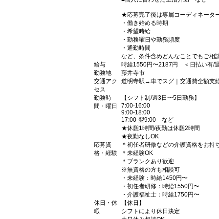
★応募完了後は専属コーディネータ
・働き始める時期
・希望時給
・勤務曜日や勤務頻度
・通勤時間
など、条件含めどんなことでもご相
給与
時給1550円〜2187円 ＜日払い有
勤務地
藤井寺市
交通アク
道明寺駅→車でスグ｜交通費全額支
セス
勤務時
【シフト制/週3日〜5日勤務】
7:00-16:00
間・曜日
9:00-18:00
17:00-翌9:00 など
★休憩1時間/夜勤は休憩2時間
★夜勤なしOK
応募資
＊初任者研修などの介護資格をお持
格・経験
＊未経験OK
＊ブランクあり歓迎
※無資格の方も相談可
・未経験：時給1450円〜
・初任者研修：時給1550円〜
・介護福祉士：時給1750円〜
休日・休
【休日】
暇
シフトにより休日決定