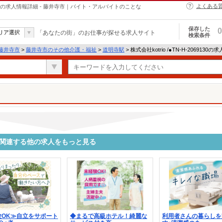
よくある
介護・福祉の求人情報詳細 - 藤井寺市｜バイト・アルバイトのことな
保存した
0
リア選択
「あなたの街」のお仕事が探せる求人サイト
検索条件
藤井寺市
>
藤井寺市のその他介護・福祉
>
道明寺駅
> 株式会社kotrio /●TN-H-2069130
9130に関連する他の求人をもっと見る
験OK≫自立をサポート
◆まるで高級ホテル！綺麗な
利用者さんの暮らしを