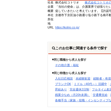
社名
株式会社コトリオ
株式会社コトリオ
企業
「当社の使命」は、介護業界で頑張りた
概要
促していきたいと考えています。【許認可番号】
本社
京都市下京区油小路通り塩小路下る南不動
所在
地
URL
https://kotrio.co.jp/
このお仕事に関連する条件で探す
同じ職種から求人を探す
その他介護・福祉
同じ特徴から求人を探す
入社日応相談
未経験歓迎
経験者・有資
ブランクOK
ミドル（40代～）活躍中
昇給あり
完全週休2日制
フルタイム歓
残業少なめ（月20h未満）
交通費支給
各種手当（家族・役職・インセンティブ