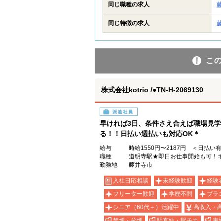
同じ職種の求人
同じ特徴の求人
こ
株式会社kotrio /●TN-H-2069130
派遣社員
早ければ3日、条件さえ合えば職場見
る！！日払い週払いも対応OK＊
給与
時給1550円〜2187円 ＜日払い
職種
道明寺駅★即日お仕事開始も可！キ
勤務地
藤井寺市
入社日応相談
未経験歓迎
経験
フリーター歓迎
学歴不問
ブラ
シニア（60代～）活躍中
高収入・
禁煙・分煙
駅直結・駅チカ
車