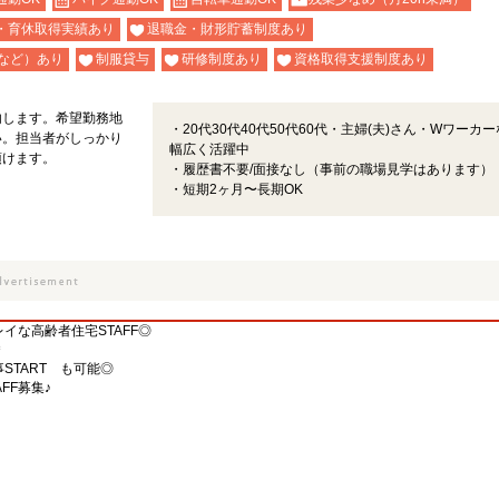
・育休取得実績あり
退職金・財形貯蓄制度あり
など）あり
制服貸与
研修制度あり
資格取得支援制度あり
内します。希望勤務地
・20代30代40代50代60代・主婦(夫)さん・Wワーカ
い。担当者がしっかり
幅広く活躍中
頂けます。
・履歴書不要/面接なし（事前の職場見学はあります）
・短期2ヶ月〜長期OK
イな高齢者住宅STAFF◎
＊
START も可能◎
FF募集♪