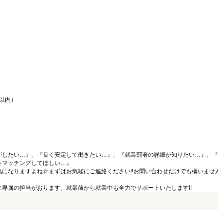
間以内）
がしたい…』、『長く安定して働きたい…』、『就業部署の詳細が知りたい…』、『
をマッチングしてほしい…』
になりますよね☆まずはお気軽にご連絡ください!!お問い合わせだけでも構いません
専属の担当がおります。就業前から就業中も全力でサポートいたします!!