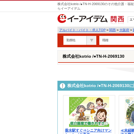
株式会社kotrio /●TN-H-2069130のその他
らイーアイデム
エ
関西
アルバイト・バイト・求人TOP
>
関西
>
大阪府
>
勤務地
職種
株式会社kotrio /●TN-H-2069130
株式会社kotrio /●TN-H-206
垂水駅すぐ⇒シニア向けマン
≪未経