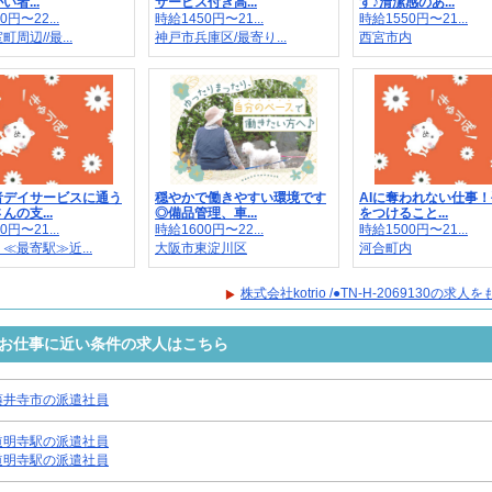
者...
サービス付き高...
す♪清潔感のあ...
0円〜22...
時給1450円〜21...
時給1550円〜21...
周辺//最...
神戸市兵庫区/最寄り...
西宮市内
者デイサービスに通う
穏やかで働きやすい環境です
AIに奪われない仕事
んの支...
◎備品管理、車...
をつけること...
0円〜21...
時給1600円〜22...
時給1500円〜21...
≪最寄駅≫近...
大阪市東淀川区
河合町内
株式会社kotrio /●TN-H-2069130の求
9130のお仕事に近い条件の求人はこちら
藤井寺市の派遣社員
道明寺駅の派遣社員
道明寺駅の派遣社員