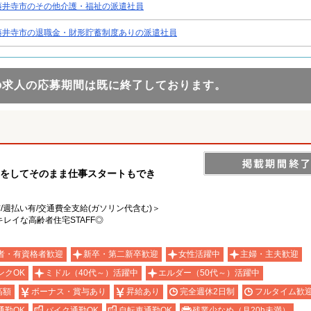
藤井寺市のその他介護・福祉の派遣社員
藤井寺市の退職金・財形貯蓄制度ありの派遣社員
の求人の応募期間は既に終了しております。
学をしてそのまま仕事スタートもでき
有/週払い有/交通費全支給(ガソリン代含む)＞
レイな高齢者住宅STAFF◎
者・有資格者歓迎
新卒・第二新卒歓迎
女性活躍中
主婦・主夫歓迎
ンクOK
ミドル（40代～）活躍中
エルダー（50代～）活躍中
高額
ボーナス・賞与あり
昇給あり
完全週休2日制
フルタイム歓
通勤OK
バイク通勤OK
自転車通勤OK
残業少なめ（月20h未満）