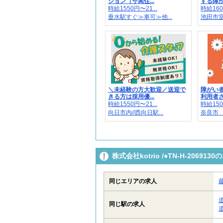
ション（サ高住...
する障がい
時給1550円〜21...
時給160
垂水駅すぐ≫車可≫他...
池田市室町
＼未経験の方大歓迎／送迎で
障がい
きる方は採用優...
利用者さ
時給1550円〜21...
時給150
向日市内//西向日駅...
奈良市 
株式会社kotrio /●TN-H-206
同じエリアの求人
同じ駅の求人