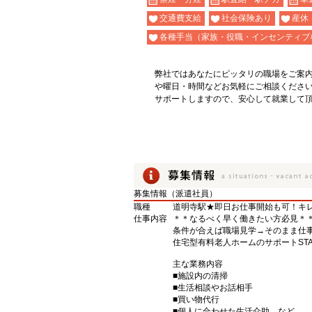
交通費支給
社会保険あり
産休
各種手当（家族・役職・インセンティブ
弊社ではあなたにピッタリの職場をご案
や曜日・時間などお気軽にご相談くださ
サポートしますので、安心して就業して
募集情報（派遣社員）
職種
道明寺駅★即日お仕事開始も可！キレ
仕事内容
＊＊なるべく早く働きたい方必見＊
条件が合えば職場見学→そのまま仕事
住宅型有料老人ホームのサポートSTA
主な業務内容
■施設内の清掃
■生活相談やお話相手
■買い物代行
■個人に合わせた生活介助 など