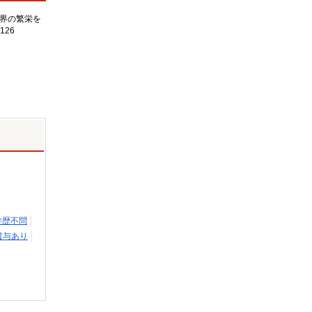
界の繁栄を
126
学歴不問
賞与あり