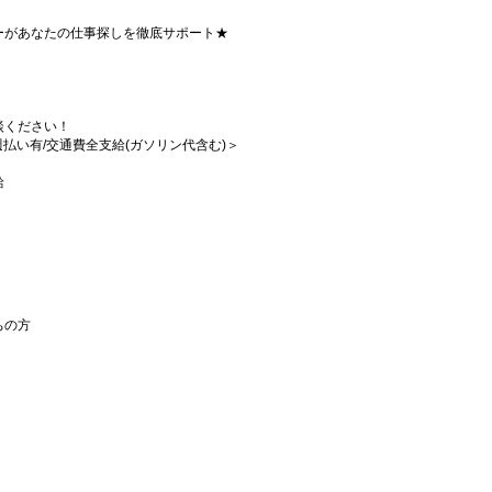
ーがあなたの仕事探しを徹底サポート★
談ください！
/週払い有/交通費全支給(ガソリン代含む)＞
給
ちの方