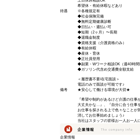
土日休み相談OK
希望休・有給休暇などあり
待遇
※各種規定有
◆社会保険完備
◆無料定期健康診断
◆日払い・週払い可
◆短期（2ヶ月）〜長期
◆退職金制度
◆資格支援（介護資格のみ）
◆有給休暇
◆産休・育休
◆正社員登用
◆副業・Wワーク相談OK（週40時
◆ガソリン代含め交通費全額支給
＜履歴書不要/在宅面談＞
電話のみで面談が可能です♪
備考
★安心して働ける環境が大切★
『希望や制約があるけど介護の仕事
大丈夫かな…』、『自分に合う仕事
お仕事を探される上で色々なことが気
消してお仕事始めましょう♪
当社はスタッフの皆様お一人お一人に
企業情報