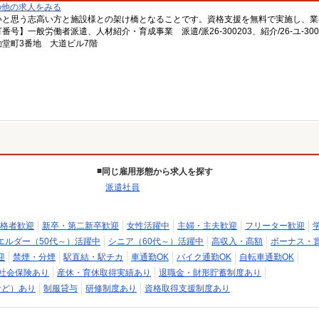
の他の求人をみる
いと思う志高い方と施設様との架け橋となることです。資格支援を無料で実施し、業
一般労働者派遣、人材紹介・育成事業 派遣/派26-300203、紹介/26-ユ-300
堂町3番地 大道ビル7階
同じ雇用形態から求人を探す
派遣社員
格者歓迎
新卒・第二新卒歓迎
女性活躍中
主婦・主夫歓迎
フリーター歓迎
エルダー（50代～）活躍中
シニア（60代～）活躍中
高収入・高額
ボーナス・
迎
禁煙・分煙
駅直結・駅チカ
車通勤OK
バイク通勤OK
自転車通勤OK
社会保険あり
産休・育休取得実績あり
退職金・財形貯蓄制度あり
など）あり
制服貸与
研修制度あり
資格取得支援制度あり