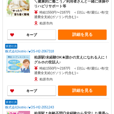
＼健康的に働こう／利用者さんと一緒に体操や
リハビリサポート等
時給1550円〜2187円 ＜日払い有/週払い有/交
通費全支給(ガソリン代含む)＞
柏原市内
詳細を見る
キープ
派遣社員
株式会社kotrio /●OS-H2-2067318
柏原駅/未経験OK★誰かの支えになれる人に！
グルホの世話人♪
時給1550円〜2187円 ＜日払い有/週払い有/交
通費全支給(ガソリン代含む)＞
柏原市内
詳細を見る
キープ
派遣社員
株式会社kotrio /●OS-H2-2051243
柏原駅＊年齢不問◎未経験から安定した業界へ