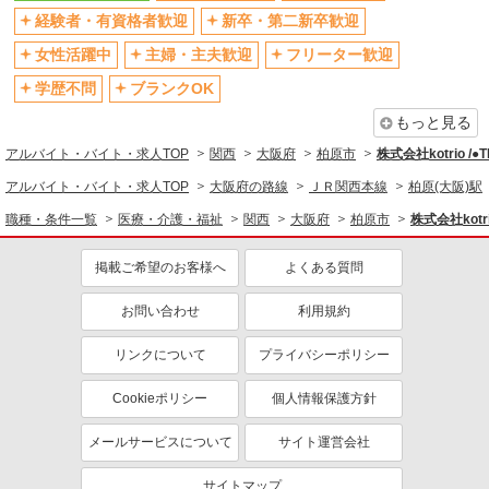
残業少なめ（月20h未満）
交通費支給
経験者・有資格者歓迎
新卒・第二新卒歓迎
社会保険あり
産休・育休取得実績あり
女性活躍中
主婦・主夫歓迎
フリーター歓迎
退職金・財形貯蓄制度あり
各種手当（家族・役職・インセン
ティブなど）あり
学歴不問
ブランクOK
制服貸与
研修制度あり
もっと見る
資格取得支援制度あり
アルバイト・バイト・求人TOP
関西
大阪府
柏原市
株式会社kotrio /
同じ職種から求人を探す
アルバイト・バイト・求人TOP
大阪府の路線
ＪＲ関西本線
柏原(大阪)駅
職種・条件一覧
医療・介護・福祉
関西
大阪府
柏原市
株式会社kotr
医療・介護・福祉
介護職・ヘルパー
掲載ご希望のお客様へ
よくある質問
同じ特徴から求人を探す
お問い合わせ
利用規約
未経験歓迎
ミドル（40代～）活躍中
リンクについて
プライバシーポリシー
ボーナス・賞与あり
車通勤OK
交通費支給
社会保険あり
Cookieポリシー
個人情報保護方針
産休・育休取得実績あり
メールサービスについて
サイト運営会社
サイトマップ