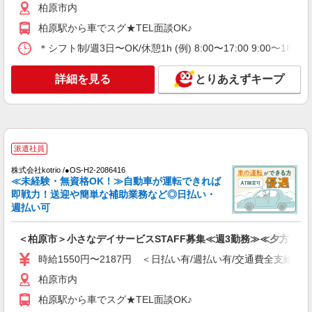
柏原市内
詳細を見る
キープ
柏原駅から車でスグ★TEL面談OK♪
＊シフト制/週3日〜OK/休憩1h (例) 8:00〜17:00 9:00〜18:
アルバイト
パート
グループホーム ソラスト柏原/2780000072-007
詳細を見る
とりあえずキープ
介護職員（ヘルパー）（夜勤専従）
時給1,280円〜1,330円（経験・能力等による）
＜給与補足＞※深夜割増（22〜5時）、夜勤手当
（8,500円/回）
大阪府柏原市玉手町18-51
派遣社員
詳細を見る
キープ
株式会社kotrio /●OS-H2-2086416
≪未経験・無資格OK！≫自動車が運転できれば
派遣社員
即戦力！送迎や簡単な補助業務など◎日払い・
株式会社kotrio /●OS-H2-2006241
週払い可
柏原市＊グループホームSTAFF＊生活のサポ
ート業務を担当
＜柏原市＞小さなデイサービスSTAFF募集≪週3勤務≫≪夕方退社
時給1550円〜2187円 ＜日払い有/週払い有/交
時給1550円〜2187円 ＜日払い有/週払い有/交通費全支給(ガ
通費全支給(ガソリン代含む)＞
柏原市内
柏原市内
柏原駅から車でスグ★TEL面談OK♪