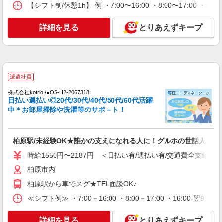
詳細を見る
キープ
【シフト制/休憩1h】 例 ・7:00〜16:00 ・8:00〜17:00 ・9:
正社員
詳細を見る
とりあえずキープ
グループホーム ソラスト柏原/2780000072-017
介護職員（ヘルパー）（夜勤専従）
月給312,000円〜328,120円（経験・能力等に
よる） ＜給与補足＞夜勤10回分（107,400〜
108,520円）含む。※夜勤1回あたり10,740〜
派遣社員
大阪府柏原市玉手町18-51
10,852円（深夜割増＋夜勤手当）
株式会社kotrio /●OS-H2-2067318
日払い週払い◎20代/30代/40代/50代/60代活躍
詳細を見る
キープ
中＊お部屋掃除や洗濯等のサポ－ト！
正社員
グループホーム ソラスト柏原/2780000072-012
柏原駅/未経験OK★誰かの支えになれる人に！グルホの世話人♪
介護職員（ヘルパー）（施設兼務）
時給1550円〜2187円 ＜日払い有/週払い有/交通費全支給(ガ
月給241,200円〜267,200円（経験・能力等に
よる）
柏原市内
大阪府柏原市玉手町18-51
柏原駅から車でスグ★TEL面談OK♪
≪シフト例≫ ・7:00－16:00 ・8:00－17:00 ・16:00-
詳細を見る
キープ
詳細を見る
とりあえずキープ