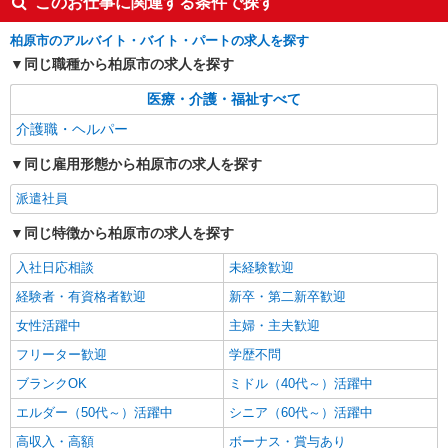
このお仕事に関連する条件で探す
株式会社kotrio /●OS-H2-2051101
タイパ最強！希望の働き方が叶う有料住宅のス
柏原市のアルバイト・バイト・パートの求人を探す
タッフ★＠柏原駅
同じ職種から柏原市の求人を探す
時給1550円〜2187円 ＜日払い有/週払い有/交
医療・介護・福祉すべて
通費全支給(ガソリン代含む)＞
柏原市内
介護職・ヘルパー
同じ雇用形態から柏原市の求人を探す
詳細を見る
キープ
派遣社員
派遣社員
同じ特徴から柏原市の求人を探す
株式会社kotrio /●OS-H2-2009800
毎日通うのが楽しみになる＊ホテルのような美
入社日応相談
未経験歓迎
しいサ高住のSTAFF
経験者・有資格者歓迎
新卒・第二新卒歓迎
時給1550円〜2187円 ＜日払い有/週払い有/交
通費全支給(ガソリン代含む)＞
女性活躍中
主婦・主夫歓迎
柏原市内
フリーター歓迎
学歴不問
ブランクOK
ミドル（40代～）活躍中
詳細を見る
キープ
エルダー（50代～）活躍中
シニア（60代～）活躍中
高収入・高額
ボーナス・賞与あり