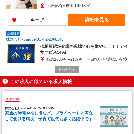
大阪府柏原市玉手町18-51
詳細を見る
キープ
派遣社員
株式会社kotrio /●OS-H2-2068346
≪柏原駅≫介護の現場で心を燃やせ！！！デイ
サービスSTAFF
時給1550円〜2187円 ＜日払い有/週払い有/交
通費全支給(ガソリン代含む)＞
もっと見る
柏原市内
この求人に似ている求人情報
詳細を見る
キープ
派遣社員
正社員
グループホーム ソラスト柏原/2780000072-019
株式会社kotrio /●OS-H2-1980935
介護職員（ヘルパー）（介護主任）
家族の時間や推し活など、プライベートと両立
して働ける環境！子育て世代も多く活躍中です♪
月給275,810円〜291,650円（経験・能力等に
よる） ＜給与補足＞夜勤5回分（54,610〜55,450
円）含む。※夜勤1回あたり10,928〜11,090円（深
大阪府柏原市玉手町18-51