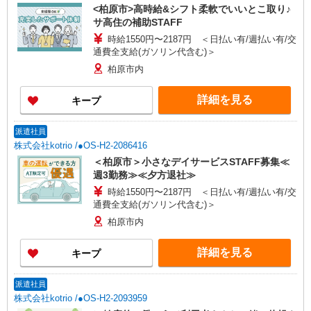
<柏原市>高時給&シフト柔軟でいいとこ取り♪
サ高住の補助STAFF
時給1550円〜2187円 ＜日払い有/週払い有/交
通費全支給(ガソリン代含む)＞
柏原市内
詳細を見る
キープ
派遣社員
株式会社kotrio /●OS-H2-2086416
＜柏原市＞小さなデイサービスSTAFF募集≪
週3勤務≫≪夕方退社≫
時給1550円〜2187円 ＜日払い有/週払い有/交
通費全支給(ガソリン代含む)＞
柏原市内
詳細を見る
キープ
派遣社員
株式会社kotrio /●OS-H2-2093959