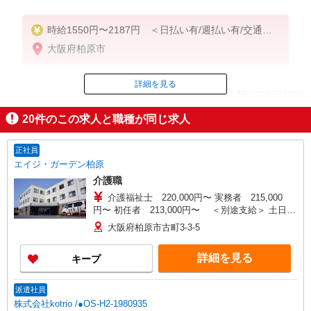
時給1550円〜2187円 ＜日払い有/週払い有/交通費
全支給(ガソリン代含む)＞
大阪府柏原市
詳細を見る
ID：AE0708993008
20
件のこの求人と職種が同じ求人
掲載期間終了
正社員
エイジ・ガーデン柏原
介護職
介護福祉士 220,000円〜 実務者 215,000
円〜 初任者 213,000円〜 ＜別途支給＞ 土日祝
日手当：1,000円(1勤務4時間以上) 夜勤手当：
大阪府柏原市古町3-3-5
6,000円 通勤手当全額支給(上限45,000円)
詳細を見る
キープ
派遣社員
株式会社kotrio /●OS-H2-1980935