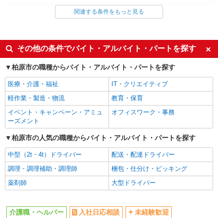
関連する条件をもっと見る
同じ雇用形態から柏原(大阪)駅の求人を探す
派遣社員
同じ特徴から柏原(大阪)駅の求人を探す
その他の条件でバイト・アルバイト・パートを探す
入社日応相談
未経験歓迎
柏原市の職種からバイト・アルバイト・パートを探す
経験者・有資格者歓迎
新卒・第二新卒歓迎
医療・介護・福祉
IT・クリエイティブ
女性活躍中
主婦・主夫歓迎
軽作業・製造・物流
教育・保育
フリーター歓迎
学歴不問
イベント・キャンペーン・アミュ
オフィスワーク・事務
ブランクOK
ミドル（40代～）活躍中
ーズメント
エルダー（50代～）活躍中
シニア（60代～）活躍中
柏原市の人気の職種からバイト・アルバイト・パートを探す
高収入・高額
ボーナス・賞与あり
中型（2t・4t）ドライバー
配送・配達ドライバー
昇給あり
完全週休2日制
調理・調理補助・調理師
梱包・仕分け・ピッキング
フルタイム歓迎
禁煙・分煙
薬剤師
大型ドライバー
駅直結・駅チカ
車通勤OK
バイク通勤OK
自転車通勤OK
介護職・ヘルパー
入社日応相談
未経験歓迎