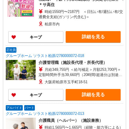
＊サ高住
時給1550円〜2187円 ＜日払い有/週払い有/交
通費全支給(ガソリン代含む)＞
柏原市内
詳細を見る
キープ
正社員
グループホーム ソラスト柏原/2780000072-018
介護管理職（施設長代理・所長代理）
月給349,755円 ＜給与補足＞月額253,700円＋
定額時間外手当39,660円（20時間/超過分は別途支
給）＋夜勤5回分（56,395円）含む。※夜勤1回あ
大阪府柏原市玉手町18-51
た11,279円（深夜割増＋夜勤手当）
詳細を見る
キープ
アルバイト
パート
グループホーム ソラスト柏原/2780000072-013
介護職員（ヘルパー）（施設兼務）
時給1,565円〜1,665円（経験・能力等による）