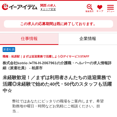
関西
の求人
▼エリア変更
この求人の応募期間は既に終了しております。
仕事情報
企業情報
派遣社員
職種：柏原駅｜まずは送迎業務で活躍しよう◎デイサービスSTAFF
株式会社kotrio /●TN-H-2067961の介護職・ヘルパーの求人情報詳
細（派遣社員） - 柏原市
未経験歓迎！／まずは利用者さんたちの送迎業務で
活躍◎未経験で始めた40代・50代のスタッフも活躍
中☆
弊社ではあなたにピッタリの職場をご案内します。希望
勤務地や曜日・時間などお気軽にご相談ください。担
当...