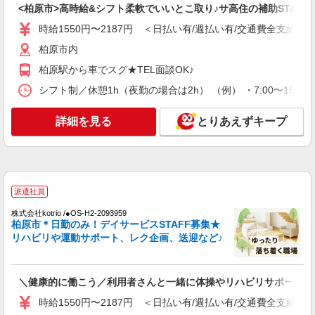
夜割増＋夜勤手当）
<柏原市>高時給&シフト柔軟でいいとこ取り♪サ高住の補助STAFF
詳細を見る
キープ
時給1550円〜2187円 ＜日払い有/週払い有/交通費全支給(ガ
柏原市内
派遣社員
柏原駅から車でスグ★TEL面談OK♪
株式会社ブレイブ（マイナビグループ）/MDM27
シフト制／休憩1h（夜勤の場合は2h） （例） ・7:00〜16:00 ・
介護スタッフ ◆デイサービス、サービス付き
高齢者向け住宅、グループホームなど様々な勤
務先から選べます。
詳細を見る
未経験：時給1500〜1700円（資格・経験によ
とりあえずキープ
る） 経験者：時給1700〜1900円（資格・経験によ
る） ◎月収例 時給1900円×1日8時間×22日（週5
大阪府柏原市 【最寄駅】 ◆各線「柏原駅」 ◆
日）＝33万4400円 ◆昇給あり ◆支払い方法 ※日
近鉄大阪線「安堂駅」 ◆近鉄大阪線「大阪教育大
払い/週払い/月払い対応も可能です。詳しくは面談
前駅」 ★その他、近隣に多数勤務地あります！
時にご相談ください。 ◆交通費：別途全額支給 ※
派遣社員
詳細を見る
キープ
当社規定あり
株式会社kotrio /●OS-H2-2093959
柏原市＊日勤のみ！デイサービスSTAFF募集★
正社員
リハビリや運動サポート、レク企画、送迎など♪
グループホーム ソラスト柏原/2780000072-015
介護職員（ヘルパー）（介護助手）
月給306,440円 ＜給与補足＞夜勤10回分
＼健康的に働こう／利用者さんと一緒に体操やリハビリサポート等
（106,840円）含む。※夜勤1回あたり10,684円
（深夜割増＋夜勤手当）
時給1550円〜2187円 ＜日払い有/週払い有/交通費全支給(ガ
大阪府柏原市玉手町18-51