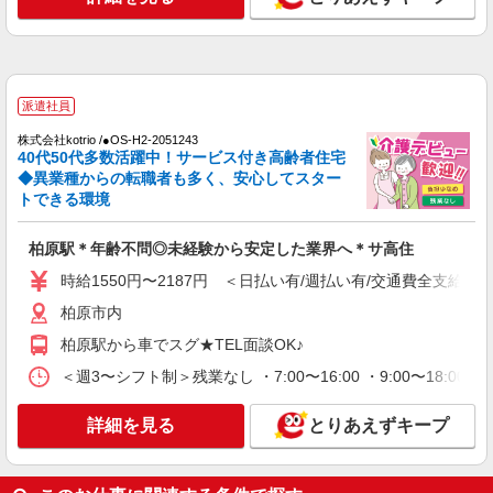
派遣社員
株式会社kotrio /●OS-H2-2067054
柏原駅≫家庭的でこぢんまりしたグルホ＊家事
サポートなど
時給1550円〜2187円 ＜日払い有/週払い有/交
派遣社員
通費全支給(ガソリン代含む)＞
株式会社kotrio /●OS-H2-2051243
柏原市内
40代50代多数活躍中！サービス付き高齢者住宅
◆異業種からの転職者も多く、安心してスター
詳細を見る
キープ
トできる環境
派遣社員
柏原駅＊年齢不問◎未経験から安定した業界へ＊サ高住
株式会社kotrio /●OS-H2-2028491
時給1550円〜2187円 ＜日払い有/週払い有/交通費全支給(ガ
≪柏原駅≫日勤のみ＆残業ナシ！お迎えに間に
柏原市内
合うデイサービス
時給1550円〜2187円 ＜日払い有/週払い有/交
柏原駅から車でスグ★TEL面談OK♪
通費全支給(ガソリン代含む)＞
＜週3〜シフト制＞残業なし ・7:00〜16:00 ・9:00〜18:0
柏原市内
詳細を見る
とりあえずキープ
詳細を見る
キープ
派遣社員