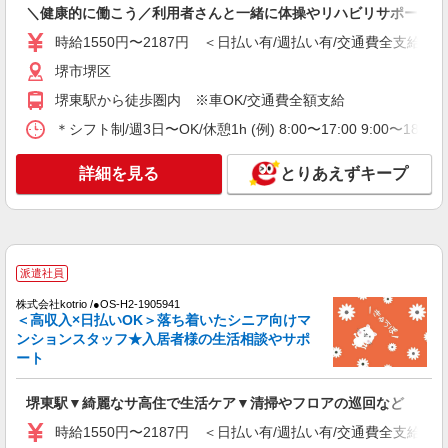
＼健康的に働こう／利用者さんと一緒に体操やリハビリサポート等
時給1550円〜2187円 ＜日払い有/週払い有/交通費全支給(ガ
派遣社員
株式会社kotrio /●OS-H2-1905941
堺市堺区
堺東駅▼綺麗なサ高住で生活ケア▼清掃やフロ
堺東駅から徒歩圏内 ※車OK/交通費全額支給
アの巡回など
＊シフト制/週3日〜OK/休憩1h (例) 8:00〜17:00 9:00〜18:
時給1550円〜2187円 ＜日払い有/週払い有/交
通費全支給(ガソリン代含む)＞
詳細を見る
堺市堺区
とりあえずキープ
詳細を見る
キープ
派遣社員
派遣社員
株式会社kotrio /●OS-H2-2069282
株式会社kotrio /●OS-H2-1905941
堺東駅＊幅広い世代が活動中！サ高住のサポー
＜高収入×日払いOK＞落ち着いたシニア向けマ
トSTAFF
ンションスタッフ★入居者様の生活相談やサポ
時給1550円〜2187円 ＜日払い有/週払い有/交
ート
通費全支給(ガソリン代含む)＞
堺市堺区
堺東駅▼綺麗なサ高住で生活ケア▼清掃やフロアの巡回など
時給1550円〜2187円 ＜日払い有/週払い有/交通費全支給(ガ
詳細を見る
キープ