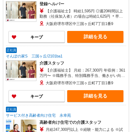
登録ヘルパー
【介護福祉士】 時給1,595円 ◎週20時間以上
勤務（社保加入者）の場合は時給1,625円 ＊早朝
夜間（〜8:00、18:00〜）：時給1,994円〜 ＊日曜
大阪府堺市堺区中三国ヶ丘町7丁目1番9
祝日：時給1,895円〜 【実務者研修・初任者研修
（ヘルパー1級・2級）】 時給1,515円 ◎週20時間
詳細を見る
キープ
以上勤務（社保加入者）の場合は時給1,545円 ＊
早朝夜間（〜8:00、18:00〜）：時給1,894円〜 ＊
日曜祝日：時給1,815円〜 ◎身体介助、生活援助
正社員
が同時給 ◎キャンセル手当：職務時給の60％支給
そんぽの家S 三国ヶ丘/2101ba1
介護スタッフ
【介護福祉士】 月給：267,300円 年収例：361
万円〜 ※職務手当、特別職務手当、働きがい向上
手当、日祝手当（月平均2回分）、夜勤手当（月平
大阪府堺市堺区中三国ヶ丘町7丁目1番9
均5回分）等、毎月平均的に支払われる手当を含み
ます。 ◎残業時は別途時間外手当支給（超過1
詳細を見る
キープ
分〜） ◎賞与 基本給2.08ヶ月分/年支給
正社員
サービス付き高齢者向け住宅 永幸苑
高齢者向け住宅での介護スタッフ
月給247,300円以上 ※経験・能力による ※試