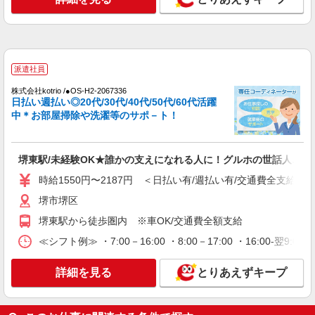
グループホーム ソラストまなか堺/2780000013-011
介護職員（ヘルパー）（介護助手）
時給1,250円
大阪府堺市堺区緑ヶ丘中町1-4-25 バス停「緑
派遣社員
ヶ丘」下車後、徒歩5分
株式会社kotrio /●OS-H2-2067336
日払い週払い◎20代/30代/40代/50代/60代活躍
詳細を見る
キープ
中＊お部屋掃除や洗濯等のサポ－ト！
派遣社員
株式会社kotrio /●OS-H2-2020488
堺東駅/未経験OK★誰かの支えになれる人に！グルホの世話人♪
堺東駅★未経験OKの人間関係に悩まない職場
時給1550円〜2187円 ＜日払い有/週払い有/交通費全支給(ガ
へ★サ高住スタッフ
堺市堺区
時給1550円〜2187円 ＜日払い有/週払い有/交
通費全支給(ガソリン代含む)＞
堺東駅から徒歩圏内 ※車OK/交通費全額支給
堺市堺区
≪シフト例≫ ・7:00－16:00 ・8:00－17:00 ・16:00-
詳細を見る
キープ
詳細を見る
とりあえずキープ
派遣社員
株式会社kotrio /●OS-H2-2012169