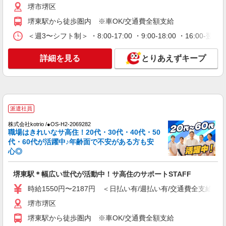
堺市堺区
派遣社員
堺東駅から徒歩圏内 ※車OK/交通費全額支給
株式会社kotrio /●OS-H2-2006267
＜週3〜シフト制＞ ・8:00-17:00 ・9:00-18:00 ・16:
堺市堺区＊グループホームSTAFF＊生活のサ
ポート業務を担当
詳細を見る
とりあえずキープ
時給1550円〜2187円 ＜日払い有/週払い有/交
通費全支給(ガソリン代含む)＞
堺市堺区
詳細を見る
キープ
派遣社員
株式会社kotrio /●OS-H2-2069282
アルバイト
パート
職場はきれいなサ高住！20代・30代・40代・50
グループホーム ソラストまなか堺/2780000013-001
代・60代が活躍中♪年齢面で不安がある方も安
介護職員（ヘルパー）（役職なし）
心◎
時給1,280円
堺東駅＊幅広い世代が活動中！サ高住のサポートSTAFF
大阪府堺市堺区緑ヶ丘中町1-4-25 バス停「緑
ヶ丘」下車後、徒歩5分
時給1550円〜2187円 ＜日払い有/週払い有/交通費全支給(ガ
堺市堺区
詳細を見る
キープ
堺東駅から徒歩圏内 ※車OK/交通費全額支給