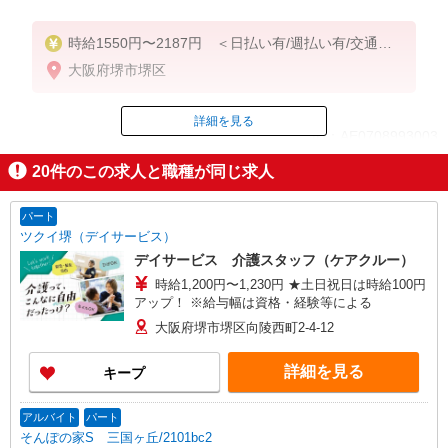
時給1550円〜2187円 ＜日払い有/週払い有/交通費
全支給(ガソリン代含む)＞
大阪府堺市堺区
詳細を見る
ID：AE0708993003
20
件のこの求人と職種が同じ求人
掲載期間終了
パート
ツクイ堺（デイサービス）
デイサービス 介護スタッフ（ケアクルー）
時給1,200円〜1,230円 ★土日祝日は時給100円
アップ！ ※給与幅は資格・経験等による
大阪府堺市堺区向陵西町2-4-12
詳細を見る
キープ
アルバイト
パート
そんぽの家S 三国ヶ丘/2101bc2