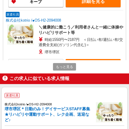
詳細を見る
キープ
派遣社員
株式会社kotrio /●OS-H2-2094008
＼健康的に働こう／利用者さんと一緒に体操や
リハビリサポート等
時給1550円〜2187円 ＜日払い有/週払い有/交
通費全支給(ガソリン代含む)＞
堺市堺区
詳細を見る
キープ
もっと見る
派遣社員
この求人に似ている求人情報
株式会社kotrio /●OS-H2-2067336
堺東駅/未経験OK★誰かの支えになれる人に！
派遣社員
グルホの世話人♪
時給1550円〜2187円 ＜日払い有/週払い有/交
株式会社kotrio /●OS-H2-2094008
通費全支給(ガソリン代含む)＞
堺市堺区＊日勤のみ！デイサービスSTAFF募集
★リハビリや運動サポート、レク企画、送迎な
堺市堺区
ど♪
詳細を見る
キープ