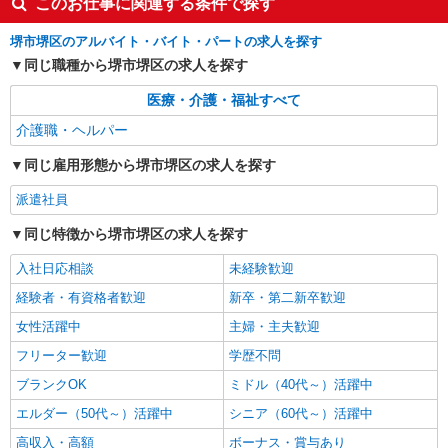
このお仕事に関連する条件で探す
堺東駅｜未経験でも大丈夫◎研修が手厚い有料
住宅の介護♪
堺市堺区のアルバイト・バイト・パートの求人を探す
時給1550円〜2187円 ＜日払い有/週払い有/交
同じ職種から堺市堺区の求人を探す
通費全支給(ガソリン代含む)＞
医療・介護・福祉すべて
堺市堺区
介護職・ヘルパー
詳細を見る
キープ
同じ雇用形態から堺市堺区の求人を探す
派遣社員
派遣社員
株式会社kotrio /●OS-H2-2066871
同じ特徴から堺市堺区の求人を探す
堺市堺区＊グループホームSTAFF＊経験不問
◎日収1.2万円も可
入社日応相談
未経験歓迎
時給1550円〜2187円 ＜日払い有/週払い有/交
経験者・有資格者歓迎
通費全支給(ガソリン代含む)＞
新卒・第二新卒歓迎
堺市堺区
女性活躍中
主婦・主夫歓迎
フリーター歓迎
学歴不問
詳細を見る
キープ
ブランクOK
ミドル（40代～）活躍中
エルダー（50代～）活躍中
シニア（60代～）活躍中
高収入・高額
ボーナス・賞与あり