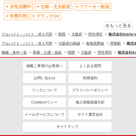
社会保険あり
産休・育休取得実績あり
女性活躍中
主婦・主夫歓迎
フリーター歓迎
退職金・財形貯蓄制度あり
各種手当（家族・役職・インセン
ティブなど）あり
学歴不問
ブランクOK
制服貸与
研修制度あり
もっと見る
資格取得支援制度あり
アルバイト・バイト・求人TOP
関西
大阪府
堺市堺区
株式会社kotrio 
同じ職種から求人を探す
アルバイト・バイト・求人TOP
大阪府の路線
南海高野線
堺東駅
株式会
職種・条件一覧
医療・介護・福祉
関西
大阪府
堺市堺区
株式会社kot
医療・介護・福祉
介護職・ヘルパー
掲載ご希望のお客様へ
よくある質問
同じ特徴から求人を探す
お問い合わせ
利用規約
未経験歓迎
ミドル（40代～）活躍中
リンクについて
プライバシーポリシー
ボーナス・賞与あり
車通勤OK
交通費支給
社会保険あり
Cookieポリシー
個人情報保護方針
産休・育休取得実績あり
メールサービスについて
サイト運営会社
サイトマップ