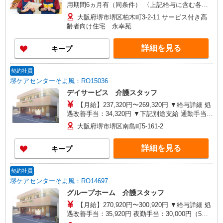
用期間6ヵ月有（同条件） 〈上記給与に含む各種
手当〉 ・残業30時間分（44,300円）含む ※超
大阪府堺市堺区柏木町3-2-11 サービス付き高
過分別途支給 ・処遇改善手当43,000円含む ・資格
齢者向け住宅 永幸苑
手当 6,000円 〈別途支給各種手当〉 ★夜勤手
当：（1回3,000円）別途支給 ★皆勤手当：（月
詳細を見る
キープ
10,000円）別途支給 ★早出手当：（7:00〜
9:00）、遅出手当（18:00〜21:00）別途支給 ※
基本給を時給換算して1.25倍支給
契約社員
堺ケアセンターそよ風：RO15036
デイサービス 介護スタッフ
【月給】237,320円〜269,320円 ▼給与詳細 処
遇改善手当：34,320円 ▼下記別途支給 通勤手当
年末年始手当：380円/時 寸志あり：年2回（6月・
大阪府堺市堺区南島町5-161-2
12月） ※業績による 特別報酬：平均33.8万円（最
高額130万円） ※2025年6月支給実績 ※処遇改善
詳細を見る
キープ
手当は試用期間中(3ヶ月)は支給なし
契約社員
堺ケアセンターそよ風：RO14697
グループホーム 介護スタッフ
【月給】270,920円〜300,920円 ▼給与詳細 処
遇改善手当：35,920円 夜勤手当：30,000円（5回
分） ※6回目以降は1回6,000円支給 ▼下記別途支