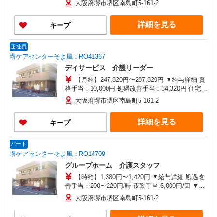
大阪府堺市堺区南島町5-161-2
給 通勤手当 年末年始手当：380円/時 ※12/300
時〜1/324時 寸志あり：年2回（6月・12月） ※業
詳細を見る
キープ
績による 特別報酬：平均26.6万円（最高額109万
円） ※2025年6月支給実績 ※処遇改善手当は試用
期間中(3ヶ月)は支給なし
正社員
堺ケアセンターそよ風：RO41367
デイサービス 介護リーダー
【月給】247,320円〜287,320円 ▼給与詳細 資
格手当：10,000円 処遇改善手当：34,320円 住宅手
当：規定あり （規定あり） 精勤手当：8,000円 ▼
大阪府堺市堺区南島町5-161-2
下記別途支給 通勤手当：規定あり 年末年始手当：
380円/時 賞与年2回（6月・12月） 昇給年1回（4
詳細を見る
キープ
月） 特別報酬：平均33.8万円（最高額130万円）
※2025年6月支給実績 ※処遇改善手当は試用期間
中(3ヶ月)は支給なし
パート
堺ケアセンターそよ風：RO14709
グループホーム 介護スタッフ
【時給】1,380円〜1,420円 ▼給与詳細 処遇改
善手当：200〜220円/時 夜勤手当:6,000円/回 ▼下
記別途支給 通勤手当 年末年始手当：380円/時 寸
大阪府堺市堺区南島町5-161-2
志あり：年2回（6月・12月） ※業績による ※処
遇改善手当は試用期間中(3ヶ月)は支給なし