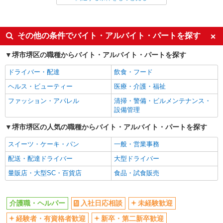
派遣社員
同じ特徴から堺東駅の求人を探す
その他の条件でバイト・アルバイト・パートを探す
入社日応相談
未経験歓迎
堺市堺区の職種からバイト・アルバイト・パートを探す
経験者・有資格者歓迎
新卒・第二新卒歓迎
ドライバー・配達
飲食・フード
女性活躍中
主婦・主夫歓迎
ヘルス・ビューティー
医療・介護・福祉
フリーター歓迎
学歴不問
ファッション・アパレル
清掃・警備・ビルメンテナンス・
ブランクOK
ミドル（40代～）活躍中
設備管理
エルダー（50代～）活躍中
シニア（60代～）活躍中
堺市堺区の人気の職種からバイト・アルバイト・パートを探す
高収入・高額
ボーナス・賞与あり
スイーツ・ケーキ・パン
一般・営業事務
昇給あり
完全週休2日制
配送・配達ドライバー
大型ドライバー
フルタイム歓迎
禁煙・分煙
量販店・大型SC・百貨店
食品・試食販売
駅直結・駅チカ
車通勤OK
バイク通勤OK
自転車通勤OK
介護職・ヘルパー
入社日応相談
未経験歓迎
残業少なめ（月20h未満）
交通費支給
経験者・有資格者歓迎
新卒・第二新卒歓迎