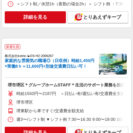
派遣社員
＜シフト制／休憩1h（夜勤の場合2h）＞ シフト例 ・7:30〜16:30
株式会社kotrio /●OS-H2-2028525
≪堺東駅≫日勤のみ＆残業ナシ！お迎えに間に
詳細を見る
とりあえずキープ
合うデイサービス
時給1550円〜2187円 ＜日払い有/週払い有/交
通費全支給(ガソリン代含む)＞
堺市堺区
派遣社員
詳細を見る
キープ
株式会社kotrio /●OS-H2-2006267
家庭的な雰囲気の職場◎（日収例）時給1,450円
×実働8ｈ＝11,600円+別途交通費日払い可！
派遣社員
株式会社kotrio /●OS-H2-2068423
≪堺東駅≫介護の現場で心を燃やせ！！！デイ
堺市堺区＊グループホームSTAFF＊生活のサポート業務を担当
サービスSTAFF
時給1550円〜2187円 ＜日払い有/週払い有/交通費全支給(ガ
時給1550円〜2187円 ＜日払い有/週払い有/交
通費全支給(ガソリン代含む)＞
堺市堺区
堺市堺区
堺東駅から車ですぐ/交通費全額支給
詳細を見る
週3〜/シフト制 ▼シフト例 7:30〜16:30 9:00〜18:00 
キープ
詳細を見る
とりあえずキープ
アルバイト
パート