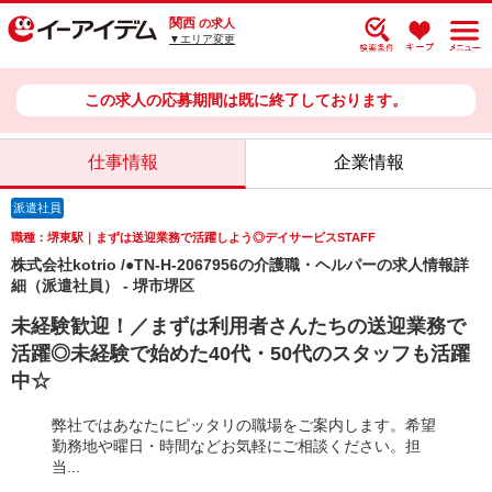
関西
の求人
▼エリア変更
この求人の応募期間は既に終了しております。
仕事情報
企業情報
派遣社員
職種：堺東駅｜まずは送迎業務で活躍しよう◎デイサービスSTAFF
株式会社kotrio /●TN-H-2067956の介護職・ヘルパーの求人情報詳
細（派遣社員） - 堺市堺区
未経験歓迎！／まずは利用者さんたちの送迎業務で
活躍◎未経験で始めた40代・50代のスタッフも活躍
中☆
弊社ではあなたにピッタリの職場をご案内します。希望
勤務地や曜日・時間などお気軽にご相談ください。担
当...