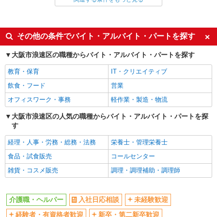
同じ雇用形態から今宮駅の求人を探す
派遣社員
同じ特徴から今宮駅の求人を探す
その他の条件でバイト・アルバイト・パートを探す
入社日応相談
未経験歓迎
大阪市浪速区の職種からバイト・アルバイト・パートを探す
経験者・有資格者歓迎
新卒・第二新卒歓迎
教育・保育
IT・クリエイティブ
女性活躍中
主婦・主夫歓迎
飲食・フード
営業
フリーター歓迎
学歴不問
オフィスワーク・事務
軽作業・製造・物流
ブランクOK
ミドル（40代～）活躍中
大阪市浪速区の人気の職種からバイト・アルバイト・パートを探
エルダー（50代～）活躍中
シニア（60代～）活躍中
す
高収入・高額
ボーナス・賞与あり
経理・人事・労務・総務・法務
栄養士・管理栄養士
昇給あり
完全週休2日制
食品・試食販売
コールセンター
フルタイム歓迎
禁煙・分煙
雑貨・コスメ販売
調理・調理補助・調理師
駅直結・駅チカ
車通勤OK
バイク通勤OK
自転車通勤OK
介護職・ヘルパー
入社日応相談
未経験歓迎
残業少なめ（月20h未満）
交通費支給
経験者・有資格者歓迎
新卒・第二新卒歓迎