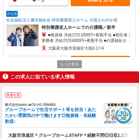
キープ
勤月4回想定） ■無資格 年収370万6000円 ■初
任者｜実務者 年収376万6000円 ■介護福祉士 年収
388万6000円 ------------------------
正社員
社会福祉法人優光福祉会 特別養護老人ホーム 大国さわやか苑
特別養護老人ホームでの介護職／新卒
■無資格 月給23万1000円+夜勤手当 ■初任者｜
実務者 月給23万6000円+夜勤手当 ■介護福祉士 月
給24万6000円+夜勤手当 ※月給には、一律手当
大阪府大阪市浪速区大国2-17-9
+処遇改善手当等含みます ※夜勤手当6000円／回
------------------------ 【年収例】（月給×12ヶ月+賞与
詳細を見る
キープ
3.8ヵ月分の場合 ※夜勤月4回想定） ■無資格
もっと見る
年収370万6000円 ■初任者｜実務者 年収376万
6000円 ■介護福祉士 年収388万6000円 ----------------
派遣社員
この求人に似ている求人情報
--------
株式会社kotrio /●OS-H2-2066861
大阪市浪速区＊グループホームSTAFF＊経験
派遣社員
不問◎日収1.2万円も可
時給1550円〜2187円 ＜日払い有/週払い有/交
株式会社kotrio /●OS-H2-2066861
通費全支給(ガソリン代含む)＞
グループホームで生活サポート等を担当！あた
たかい雰囲気の中で働けます◎無資格・未経験
大阪市浪速区
歓迎♪
詳細を見る
キープ
大阪市浪速区＊グループホームSTAFF＊経験不問◎日収1.2万円も