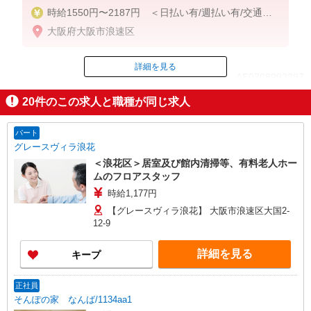
時給1550円〜2187円 ＜日払い有/週払い有/交通費
全支給(ガソリン代含む)＞
大阪府大阪市浪速区
詳細を見る
ID：AE0708992387
20
件のこの求人と職種が同じ求人
掲載期間終了
パート
グレースヴィラ浪花
＜浪花区＞居室及び館内清掃等、有料老人ホー
ムのフロアスタッフ
時給1,177円
【グレースヴィラ浪花】 大阪市浪速区大国2-
12-9
詳細を見る
キープ
正社員
そんぽの家 なんば/1134aa1