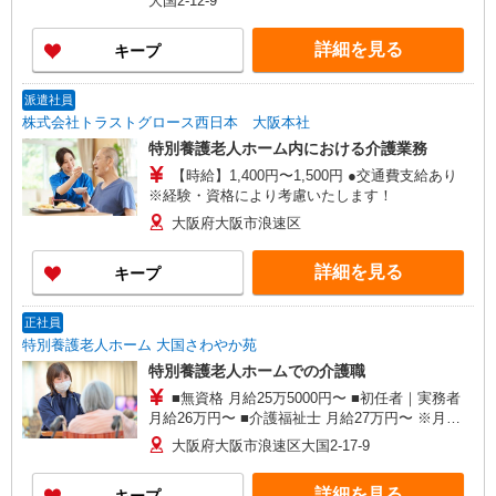
大国2-12-9
月 時間外手当 休日勤務手当 年末年始手当 昇給あ
り 年1回（規定あり） 試用期間3か月（条件同
詳細を見る
キープ
じ）
派遣社員
株式会社トラストグロース西日本 大阪本社
特別養護老人ホーム内における介護業務
【時給】1,400円〜1,500円 ●交通費支給あり
※経験・資格により考慮いたします！
大阪府大阪市浪速区
詳細を見る
キープ
正社員
特別養護老人ホーム 大国さわやか苑
特別養護老人ホームでの介護職
■無資格 月給25万5000円〜 ■初任者｜実務者
月給26万円〜 ■介護福祉士 月給27万円〜 ※月給
には、一律手当+処遇改善手当等+夜勤手当4回分
大阪府大阪市浪速区大国2-17-9
含む ※夜勤手当6000円／回 ------------------------ 【年
収例】（月給×12ヶ月+賞与3.8ヵ月分の場合 ※夜
詳細を見る