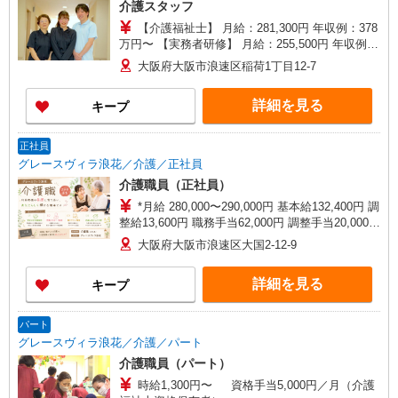
介護スタッフ
【介護福祉士】 月給：281,300円 年収例：378
万円〜 【実務者研修】 月給：255,500円 年収例：
345万円〜 【初任者研修・無資格】 月給：
大阪府大阪市浪速区稲荷1丁目12-7
249,700円 年収例：338万円〜 ※職務手当、働き
がい向上手当、日祝手当（月平均2回分）、夜勤手
詳細を見る
キープ
当（月平均5回分）等、毎月平均的に支払われる手
当を含みます。 ※介護福祉士のみ、特別職務手当
も含む ◎残業時は別途時間外手当支給（超過1
正社員
分〜） ◎賞与 基本給2.08ヶ月分/年支給
グレースヴィラ浪花／介護／正社員
介護職員（正社員）
*月給 280,000〜290,000円 基本給132,400円 調
整給13,600円 職務手当62,000円 調整手当20,000円
夜勤手当8,000円／回（月4回程度）※ 処遇改善手
大阪府大阪市浪速区大国2-12-9
当20,000円〜／月※ 資格手当10,000円/月（介護福
祉士資格保有の方） *試用期間中の月給 228,000〜
詳細を見る
キープ
238,000円 ※試用期間3ヶ月経過後から支給 夜勤
手当8,000円／回（月4回程度） 処遇改善手当
20,000円〜／月
パート
グレースヴィラ浪花／介護／パート
介護職員（パート）
時給1,300円〜 資格手当5,000円／月（介護