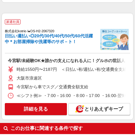
株式会社kotrio /●OS-H2-2010081
今宮駅＊少人数グルホで利用者さんと家事や掃
除など♪日払いOK
派遣社員
時給1550円〜2187円 ＜日払い有/週払い有/交
通費全支給(ガソリン代含む)＞
株式会社kotrio /●OS-H2-2067320
日払い週払い◎20代/30代/40代/50代/60代活躍
大阪市浪速区
中＊お部屋掃除や洗濯等のサポ－ト！
詳細を見る
キープ
今宮駅/未経験OK★誰かの支えになれる人に！グルホの世話人♪
派遣社員
時給1550円〜2187円 ＜日払い有/週払い有/交通費全支給(ガ
株式会社ブレイブ（マイナビグループ）/MD27
介護スタッフ ◆デイサービス、サービス付き
大阪市浪速区
高齢者向け住宅、グループホームなど様々な勤
今宮駅から車でスグ／交通費全額支給
務先から選べます。
未経験：時給1500〜1700円（資格・経験によ
≪シフト例≫ ・7:00－16:00 ・8:00－17:00 ・16:00-
る） 経験者：時給1700〜1900円（資格・経験によ
る） ◎月収例 時給1900円×1日8時間×22日（週5
大阪府大阪市浪速区 【最寄駅】 ◆各線「新今
日）＝33万4400円 ◆昇給あり ◆支払い方法 ※日
詳細を見る
とりあえずキープ
宮駅」 ◆各線「今宮駅」 ◆各線「恵美須町駅」
払い/週払い/月払い対応も可能です。詳しくは面談
★その他、近隣に多数勤務地あります！
時にご相談ください。 ◆交通費：別途全額支給 ※
詳細を見る
キープ
当社規定あり
このお仕事に関連する条件で探す