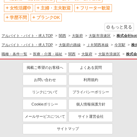
社会保険あり
産休・育休取得実績あり
女性活躍中
主婦・主夫歓迎
フリーター歓迎
退職金・財形貯蓄制度あり
各種手当（家族・役職・インセン
ティブなど）あり
学歴不問
ブランクOK
制服貸与
研修制度あり
もっと見る
資格取得支援制度あり
アルバイト・バイト・求人TOP
関西
大阪府
大阪市浪速区
株式会社kotr
同じ職種から求人を探す
アルバイト・バイト・求人TOP
大阪府の路線
ＪＲ関西本線
今宮駅
株式
職種・条件一覧
医療・介護・福祉
関西
大阪府
大阪市浪速区
株式会社
医療・介護・福祉
介護職・ヘルパー
掲載ご希望のお客様へ
よくある質問
同じ特徴から求人を探す
お問い合わせ
利用規約
未経験歓迎
ミドル（40代～）活躍中
リンクについて
プライバシーポリシー
ボーナス・賞与あり
車通勤OK
交通費支給
社会保険あり
Cookieポリシー
個人情報保護方針
産休・育休取得実績あり
メールサービスについて
サイト運営会社
サイトマップ