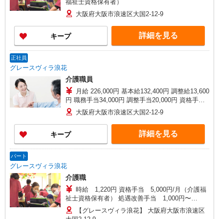
福祉士資格保有者）
大阪府大阪市浪速区大国2-12-9
詳細を見る
キープ
正社員
グレースヴィラ浪花
介護職員
月給 226,000円 基本給132,400円 調整給13,600
円 職務手当34,000円 調整手当20,000円 資格手当
10,000円（介護福祉士資格保有者） 試用期間3ヶ
大阪府大阪市浪速区大国2-12-9
月中：月給200,000円（処遇改善手当を含まない）
試用期間3か月経過後：処遇改善手当16,000円 ※
詳細を見る
キープ
処遇改善手当の金額は、一例となります。 社内
評価結果によって変動します。
パート
グレースヴィラ浪花
介護職
時給 1,220円 資格手当 5,000円/月（介護福
祉士資格保有者） 処遇改善手当 1,000円〜
11,000円/月 ※処遇改善手当の金額は一例です。業
【グレースヴィラ浪花】 大阪府大阪市浪速区
績により変動します。 交通費支給 上限25,000円/