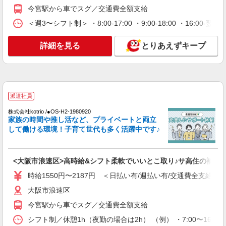
派遣社員
今宮駅から車でスグ／交通費全額支給
株式会社kotrio /●OS-H2-2068567
＜週3〜シフト制＞ ・8:00-17:00 ・9:00-18:00 ・16:
今宮駅のデイサービス♪日勤のみ！残業ゼロで
趣味も満喫
詳細を見る
とりあえずキープ
時給1550円〜2187円 ＜日払い有/週払い有/交
通費全支給(ガソリン代含む)＞
大阪市浪速区
詳細を見る
キープ
派遣社員
株式会社kotrio /●OS-H2-1980920
派遣社員
家族の時間や推し活など、プライベートと両立
株式会社kotrio /●OS-H2-2067320
して働ける環境！子育て世代も多く活躍中です♪
今宮駅/未経験OK★誰かの支えになれる人に！
グルホの世話人♪
時給1550円〜2187円 ＜日払い有/週払い有/交
<大阪市浪速区>高時給&シフト柔軟でいいとこ取り♪サ高住の補助ST
通費全支給(ガソリン代含む)＞
時給1550円〜2187円 ＜日払い有/週払い有/交通費全支給(ガ
大阪市浪速区
大阪市浪速区
詳細を見る
キープ
今宮駅から車でスグ／交通費全額支給
シフト制／休憩1h（夜勤の場合は2h） （例） ・7:00〜16:00 ・