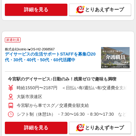
派遣社員
株式会社kotrio /●OS-H2-2068375
詳細を見る
とりあえずキープ
≪今宮駅≫介護の現場で心を燃やせ！！！デイ
サービスSTAFF
時給1550円〜2187円 ＜日払い有/週払い有/交
通費全支給(ガソリン代含む)＞
大阪市浪速区
派遣社員
株式会社kotrio /●OS-H2-2068567
詳細を見る
キープ
デイサービスの生活サポートSTAFFを募集◎20
代・30代・40代・50代・60代活躍中
派遣社員
株式会社kotrio /●OS-H2-2067056
今宮駅のデイサービス♪日勤のみ！残業ゼロで趣味も満喫
今宮駅≫家庭的でこぢんまりしたグルホ＊家事
サポートなど
時給1550円〜2187円 ＜日払い有/週払い有/交通費全支給(ガ
時給1550円〜2187円 ＜日払い有/週払い有/交
大阪市浪速区
通費全支給(ガソリン代含む)＞
今宮駅から車でスグ／交通費全額支給
大阪市浪速区
シフト制（休憩1h） ・7:30〜16:30 ・8:30〜17:30 など
詳細を見る
キープ
詳細を見る
とりあえずキープ
派遣社員