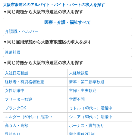
派遣社員
大阪市浪速区のアルバイト・バイト・パートの求人を探す
株式会社kotrio /●OS-H2-2009561
同じ職種から大阪市浪速区の求人を探す
向かう先は、笑顔の待つ場所！デイサービスの
サポート＆送迎STAFF
医療・介護・福祉すべて
時給1550円〜2187円 ＜日払い有/週払い有/交
介護職・ヘルパー
通費全支給(ガソリン代含む)＞
大阪市浪速区
同じ雇用形態から大阪市浪速区の求人を探す
派遣社員
詳細を見る
キープ
同じ特徴から大阪市浪速区の求人を探す
派遣社員
入社日応相談
未経験歓迎
株式会社kotrio /●OS-H2-2069274
今宮駅＊幅広い世代が活動中！サ高住のサポー
経験者・有資格者歓迎
新卒・第二新卒歓迎
トSTAFF
女性活躍中
主婦・主夫歓迎
時給1550円〜2187円 ＜日払い有/週払い有/交
通費全支給(ガソリン代含む)＞
フリーター歓迎
学歴不問
大阪市浪速区
ブランクOK
ミドル（40代～）活躍中
エルダー（50代～）活躍中
シニア（60代～）活躍中
詳細を見る
キープ
高収入・高額
ボーナス・賞与あり
昇給あり
完全週休2日制