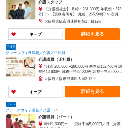
介護スタッフ
【介護福祉士】 月給：281,300円 年収例：378
万円〜 【実務者研修】 月給：255,500円 年収例：
345万円〜 【初任者研修・無資格】 月給：
大阪府大阪市浪速区稲荷1丁目12-7
249,700円 年収例：338万円〜 ※職務手当、働き
がい向上手当、日祝手当（月平均2回分）、夜勤手
詳細を見る
キープ
当（月平均5回分）等、毎月平均的に支払われる手
当を含みます。 ※介護福祉士のみ、特別職務手当
も含む ◎残業時は別途時間外手当支給（超過1
正社員
分〜） ◎賞与 基本給2.08ヶ月分/年支給
グレースヴィラ浪花／介護／正社員
介護職員（正社員）
*月給 280,000〜290,000円 基本給132,400円 調
整給13,600円 職務手当62,000円 調整手当20,000円
夜勤手当8,000円／回（月4回程度）※ 処遇改善手
大阪府大阪市浪速区大国2-12-9
当20,000円〜／月※ 資格手当10,000円/月（介護福
祉士資格保有の方） *試用期間中の月給 228,000〜
詳細を見る
キープ
238,000円 ※試用期間3ヶ月経過後から支給 夜勤
手当8,000円／回（月4回程度） 処遇改善手当
20,000円〜／月
パート
グレースヴィラ浪花／介護／パート
介護職員（パート）
時給1,300円〜 資格手当5,000円／月（介護