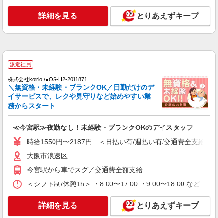
派遣社員
詳細を見る
とりあえずキープ
株式会社kotrio /●OS-H2-2011871
≪今宮駅≫夜勤なし！未経験・ブランクOKの
デイスタッフ
時給1550円〜2187円 ＜日払い有/週払い有/交
通費全支給(ガソリン代含む)＞
派遣社員
大阪市浪速区
株式会社kotrio /●OS-H2-2011871
＼無資格・未経験・ブランクOK／日勤だけのデ
詳細を見る
キープ
イサービスで、レクや見守りなど始めやすい業
務からスタート
派遣社員
株式会社kotrio /●OS-H2-2069274
≪今宮駅≫夜勤なし！未経験・ブランクOKのデイスタッフ
今宮駅＊幅広い世代が活動中！サ高住のサポー
時給1550円〜2187円 ＜日払い有/週払い有/交通費全支給(ガ
トSTAFF
大阪市浪速区
時給1550円〜2187円 ＜日払い有/週払い有/交
通費全支給(ガソリン代含む)＞
今宮駅から車でスグ／交通費全額支給
大阪市浪速区
＜シフト制/休憩1h＞ ・8:00〜17:00 ・9:00〜18:00 など 
詳細を見る
キープ
詳細を見る
とりあえずキープ