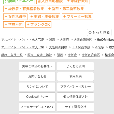
介護職・ヘルパー
入社日応相談
未経験歓迎
社会保険あり
産休・育休取得実績あり
経験者・有資格者歓迎
新卒・第二新卒歓迎
退職金・財形貯蓄制度あり
各種手当（家族・役職・インセン
ティブなど）あり
女性活躍中
主婦・主夫歓迎
フリーター歓迎
制服貸与
研修制度あり
学歴不問
ブランクOK
資格取得支援制度あり
もっと見る
同じ職種から求人を探す
アルバイト・バイト・求人TOP
関西
大阪府
大阪市浪速区
株式会社kotr
医療・介護・福祉
アルバイト・バイト・求人TOP
大阪府の路線
ＪＲ関西本線
今宮駅
株式
介護職・ヘルパー
職種・条件一覧
医療・介護・福祉
関西
大阪府
大阪市浪速区
株式会社
同じ特徴から求人を探す
掲載ご希望のお客様へ
よくある質問
未経験歓迎
ミドル（40代～）活躍中
お問い合わせ
利用規約
ボーナス・賞与あり
車通勤OK
交通費支給
社会保険あり
リンクについて
プライバシーポリシー
産休・育休取得実績あり
Cookieポリシー
個人情報保護方針
メールサービスについて
サイト運営会社