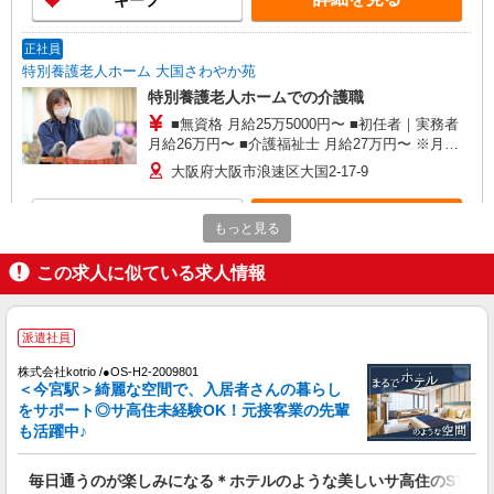
キープ
3.8ヵ月分の場合 ※夜勤月4回想定） ■無資格
年収370万6000円 ■初任者｜実務者 年収376万
6000円 ■介護福祉士 年収388万6000円 ----------------
正社員
--------
特別養護老人ホーム 大国さわやか苑
特別養護老人ホームでの介護職
■無資格 月給25万5000円〜 ■初任者｜実務者
月給26万円〜 ■介護福祉士 月給27万円〜 ※月給
には、一律手当+処遇改善手当等+夜勤手当4回分
大阪府大阪市浪速区大国2-17-9
含む ※夜勤手当6000円／回 ------------------------ 【年
収例】（月給×12ヶ月+賞与3.8ヵ月分の場合 ※夜
詳細を見る
キープ
勤月4回想定） ■無資格 年収370万6000円 ■初
もっと見る
任者｜実務者 年収376万6000円 ■介護福祉士 年収
388万6000円 ------------------------
派遣社員
この求人に似ている求人情報
株式会社kotrio /●OS-H2-2009801
毎日通うのが楽しみになる＊ホテルのような美
派遣社員
しいサ高住のSTAFF
時給1550円〜2187円 ＜日払い有/週払い有/交
株式会社kotrio /●OS-H2-2009801
通費全支給(ガソリン代含む)＞
＜今宮駅＞綺麗な空間で、入居者さんの暮らし
をサポート◎サ高住未経験OK！元接客業の先輩
大阪市浪速区
も活躍中♪
詳細を見る
キープ
毎日通うのが楽しみになる＊ホテルのような美しいサ高住のSTAF