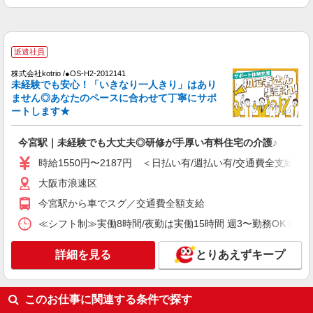
派遣社員
株式会社kotrio /●OS-H2-1980920
<大阪市浪速区>高時給&シフト柔軟でいいとこ
取り♪サ高住の補助STAFF
派遣社員
時給1550円〜2187円 ＜日払い有/週払い有/交
株式会社kotrio /●OS-H2-2012141
通費全支給(ガソリン代含む)＞
未経験でも安心！「いきなり一人きり」はあり
ません◎あなたのペースに合わせて丁寧にサポ
大阪市浪速区
ートします★
詳細を見る
キープ
今宮駅｜未経験でも大丈夫◎研修が手厚い有料住宅の介護♪
派遣社員
時給1550円〜2187円 ＜日払い有/週払い有/交通費全支給(ガ
株式会社kotrio /●OS-H2-2094056
大阪市浪速区
＜面接なし＞デイサービスでリハビリ補助・送
今宮駅から車でスグ／交通費全額支給
迎など＊大阪市浪速区
時給1550円〜2187円 ＜日払い有/週払い有/交
≪シフト制≫実働8時間/夜勤は実働15時間 週3〜勤務OK 希望シフト制 
通費全支給(ガソリン代含む)＞
大阪市浪速区
詳細を見る
とりあえずキープ
詳細を見る
キープ
このお仕事に関連する条件で探す