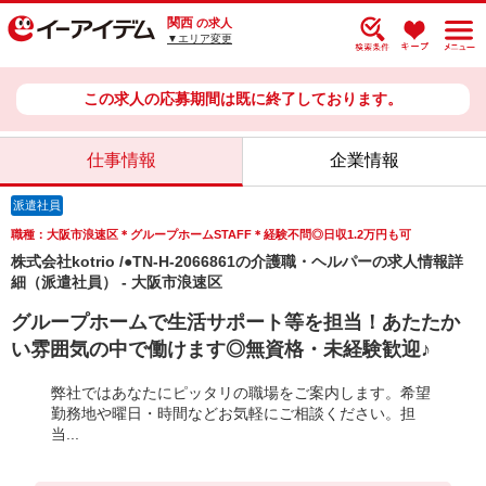
関西
の求人
▼エリア変更
この求人の応募期間は既に終了しております。
仕事情報
企業情報
派遣社員
職種：大阪市浪速区＊グループホームSTAFF＊経験不問◎日収1.2万円も可
株式会社kotrio /●TN-H-2066861の介護職・ヘルパーの求人情報詳
細（派遣社員） - 大阪市浪速区
グループホームで生活サポート等を担当！あたたか
い雰囲気の中で働けます◎無資格・未経験歓迎♪
弊社ではあなたにピッタリの職場をご案内します。希望
勤務地や曜日・時間などお気軽にご相談ください。担
当...