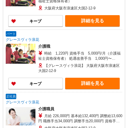
福祉士資格保有者）
大阪府大阪市浪速区大国2-12-9
詳細を見る
キープ
パート
グレースヴィラ浪花
介護職
時給 1,220円 資格手当 5,000円/月（介護福
祉士資格保有者） 処遇改善手当 1,000円〜
11,000円/月 ※処遇改善手当の金額は一例です。業
【グレースヴィラ浪花】 大阪府大阪市浪速区
績により変動します。 交通費支給 上限25,000円/
大国2-12-9
月 時間外手当 休日勤務手当 年末年始手当 昇給あ
り 年1回（規定あり） 試用期間3か月（条件同
詳細を見る
キープ
じ）
正社員
グレースヴィラ浪花
介護職員
月給 226,000円 基本給132,400円 調整給13,600
円 職務手当34,000円 調整手当20,000円 資格手当
10,000円（介護福祉士資格保有者） 試用期間3ヶ