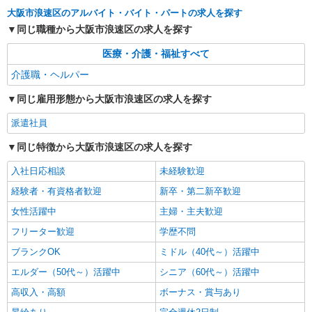
派遣社員
大阪市浪速区のアルバイト・バイト・パートの求人を探す
株式会社kotrio /●OS-H2-2067320
同じ職種から大阪市浪速区の求人を探す
今宮駅/未経験OK★誰かの支えになれる人に！
グルホの世話人♪
医療・介護・福祉すべて
時給1550円〜2187円 ＜日払い有/週払い有/交
介護職・ヘルパー
通費全支給(ガソリン代含む)＞
大阪市浪速区
同じ雇用形態から大阪市浪速区の求人を探す
派遣社員
詳細を見る
キープ
同じ特徴から大阪市浪速区の求人を探す
派遣社員
株式会社kotrio /●OS-H2-2068375
入社日応相談
未経験歓迎
≪今宮駅≫介護の現場で心を燃やせ！！！デイ
経験者・有資格者歓迎
新卒・第二新卒歓迎
サービスSTAFF
女性活躍中
主婦・主夫歓迎
時給1550円〜2187円 ＜日払い有/週払い有/交
通費全支給(ガソリン代含む)＞
フリーター歓迎
学歴不問
大阪市浪速区
ブランクOK
ミドル（40代～）活躍中
エルダー（50代～）活躍中
シニア（60代～）活躍中
詳細を見る
キープ
高収入・高額
ボーナス・賞与あり