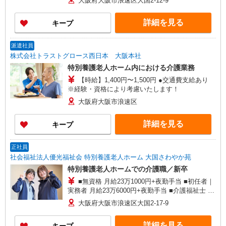
大阪府大阪市浪速区大国2-12-9
月中：月給200,000円（処遇改善手当を含まない）
試用期間3か月経過後：処遇改善手当16,000円 ※
詳細を見る
キープ
処遇改善手当の金額は、一例となります。 社内
評価結果によって変動します。
派遣社員
株式会社トラストグロース西日本 大阪本社
特別養護老人ホーム内における介護業務
【時給】1,400円〜1,500円 ●交通費支給あり
※経験・資格により考慮いたします！
大阪府大阪市浪速区
詳細を見る
キープ
正社員
社会福祉法人優光福祉会 特別養護老人ホーム 大国さわやか苑
特別養護老人ホームでの介護職／新卒
■無資格 月給23万1000円+夜勤手当 ■初任者｜
実務者 月給23万6000円+夜勤手当 ■介護福祉士 月
給24万6000円+夜勤手当 ※月給には、一律手当
大阪府大阪市浪速区大国2-17-9
+処遇改善手当等含みます ※夜勤手当6000円／回
------------------------ 【年収例】（月給×12ヶ月+賞与
詳細を見る