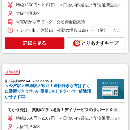
時給1550円〜2187円 ＜日払い有/週払い有/交通費全支給(ガ
派遣社員
株式会社kotrio /●OS-H2-2009561
大阪市浪速区
向かう先は、笑顔の待つ場所！デイサービスの
今宮駅から車でスグ／交通費全額支給
サポート＆送迎STAFF
＜シフト制／休憩1h（夜勤の場合は2h）＞ （例） ・7:30〜16:30
時給1550円〜2187円 ＜日払い有/週払い有/交
通費全支給(ガソリン代含む)＞
詳細を見る
大阪市浪速区
とりあえずキープ
詳細を見る
キープ
派遣社員
派遣社員
株式会社ブレイブ（マイナビグループ）/MD27
株式会社kotrio /●OS-H2-2009561
介護スタッフ ◆デイサービス、サービス付き
＜今宮駅＞未経験大歓迎！運転好きな方はすぐ
高齢者向け住宅、グループホームなど様々な勤
に活躍できます♪AT限定OK！ドライバー経験活
務先から選べます。
未経験：時給1500〜1700円（資格・経験によ
かせます◎
る） 経験者：時給1700〜1900円（資格・経験によ
る） ◎月収例 時給1900円×1日8時間×22日（週5
大阪府大阪市浪速区 【最寄駅】 ◆各線「新今
向かう先は、笑顔の待つ場所！デイサービスのサポート＆送迎STA
日）＝33万4400円 ◆昇給あり ◆支払い方法 ※日
宮駅」 ◆各線「今宮駅」 ◆各線「恵美須町駅」
払い/週払い/月払い対応も可能です。詳しくは面談
★その他、近隣に多数勤務地あります！
時給1550円〜2187円 ＜日払い有/週払い有/交通費全支給(ガ
時にご相談ください。 ◆交通費：別途全額支給 ※
詳細を見る
キープ
当社規定あり
大阪市浪速区