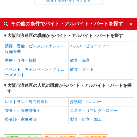
関連する条件をもっと見る
同じ雇用形態から今宮駅の求人を探す
派遣社員
同じ特徴から今宮駅の求人を探す
その他の条件でバイト・アルバイト・パートを探す
入社日応相談
未経験歓迎
大阪市浪速区の職種からバイト・アルバイト・パートを探す
経験者・有資格者歓迎
新卒・第二新卒歓迎
清掃・警備・ビルメンテナンス・
ヘルス・ビューティー
女性活躍中
主婦・主夫歓迎
設備管理
フリーター歓迎
学歴不問
医療・介護・福祉
教育・保育
ブランクOK
ミドル（40代～）活躍中
イベント・キャンペーン・アミュ
飲食・フード
ーズメント
エルダー（50代～）活躍中
シニア（60代～）活躍中
大阪市浪速区の人気の職種からバイト・アルバイト・パートを探
高収入・高額
ボーナス・賞与あり
す
昇給あり
完全週休2日制
レストラン・専門料理店
介護職・ヘルパー
フルタイム歓迎
禁煙・分煙
栄養士・管理栄養士
エステ・リフレクソロジー
駅直結・駅チカ
車通勤OK
塾講師・家庭教師
製造・組立・加工
バイク通勤OK
自転車通勤OK
残業少なめ（月20h未満）
交通費支給