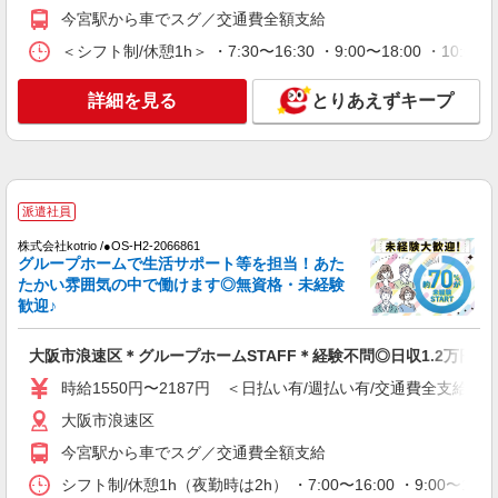
今宮駅から車でスグ／交通費全額支給
派遣社員
＜シフト制/休憩1h＞ ・7:30〜16:30 ・9:00〜18:00 ・10:0
株式会社kotrio /●OS-H2-2066861
大阪市浪速区＊グループホームSTAFF＊経験
詳細を見る
不問◎日収1.2万円も可
とりあえずキープ
時給1550円〜2187円 ＜日払い有/週払い有/交
通費全支給(ガソリン代含む)＞
大阪市浪速区
派遣社員
詳細を見る
キープ
株式会社kotrio /●OS-H2-2066861
グループホームで生活サポート等を担当！あた
派遣社員
たかい雰囲気の中で働けます◎無資格・未経験
株式会社kotrio /●OS-H2-2012141
歓迎♪
今宮駅｜未経験でも大丈夫◎研修が手厚い有料
住宅の介護♪
大阪市浪速区＊グループホームSTAFF＊経験不問◎日収1.2万円も
時給1550円〜2187円 ＜日払い有/週払い有/交
時給1550円〜2187円 ＜日払い有/週払い有/交通費全支給(ガ
通費全支給(ガソリン代含む)＞
大阪市浪速区
大阪市浪速区
今宮駅から車でスグ／交通費全額支給
詳細を見る
キープ
シフト制/休憩1h（夜勤時は2h） ・7:00〜16:00 ・9:00〜18: