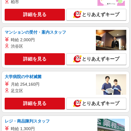
柏市
≪五條市≫介護の現場で心を燃やせ！！！デイ
サービスSTAFF
詳細を見る
とりあえずキープ
時給1500円〜2125円 ＜日払い有/週払い有/交
通費全支給(ガソリン代含む)＞
大和二見駅から徒歩7分◎自転車通勤OK
マンションの受付・案内スタッフ
時給 2,000円
詳細を見る
キープ
渋谷区
派遣社員
詳細を見る
とりあえずキープ
株式会社kotrio /●NR-H-1882687
北宇智★デイで送迎や生活サポートなど【福
祉】
大学病院の中材滅菌
時給1500円〜2125円 ＜日払い有/週払い有/交
月給 254,160円
通費全支給(ガソリン代含む)＞
足立区
【五條市】
詳細を見る
とりあえずキープ
詳細を見る
キープ
派遣社員
レジ・商品陳列スタッフ
株式会社kotrio /●NR-H-1573246
時給 1,300円
レア【大和二見駅】就労支援施設で軽作業の見