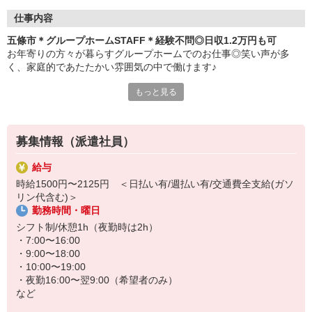
仕事内容
五條市＊グループホームSTAFF＊経験不問◎日収1.2万円も可
お年寄りの方々が暮らすグループホームでのお仕事◎笑い声が多
く、家庭的であたたかい雰囲気の中で働けます♪
もっと見る
≪おもなお仕事≫
・料理や洗濯などの生活サポート
・食事や入浴などの介助
募集情報（派遣社員）
・外出の付き添い
・健康状態のチェック
給与
など
時給1500円〜2125円 ＜日払い有/週払い有/交通費全支給(ガソ
リン代含む)＞
お手伝いが中心なので無資格・未経験の方も大歓迎！すぐに慣れて
勤務時間・曜日
活躍できます◎
シフト制/休憩1h（夜勤時は2h）
まずはお気軽にご応募ください♪
・7:00〜16:00
・9:00〜18:00
≪日収例≫※初任者研修修了者の場合
・10:00〜19:00
時給1500円×実働8h＝1万2000円
・夜勤16:00〜翌9:00（希望者のみ）
など