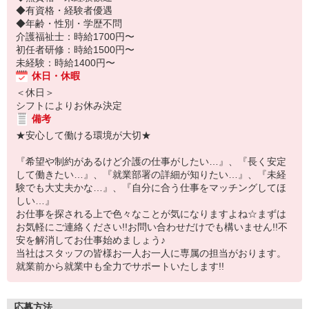
◆有資格・経験者優遇
◆年齢・性別・学歴不問
介護福祉士：時給1700円〜
初任者研修：時給1500円〜
未経験：時給1400円〜
休日・休暇
＜休日＞
シフトによりお休み決定
備考
★安心して働ける環境が大切★
『希望や制約があるけど介護の仕事がしたい…』、『長く安定
して働きたい…』、『就業部署の詳細が知りたい…』、『未経
験でも大丈夫かな…』、『自分に合う仕事をマッチングしてほ
しい…』
お仕事を探される上で色々なことが気になりますよね☆まずは
お気軽にご連絡ください!!お問い合わせだけでも構いません!!不
安を解消してお仕事始めましょう♪
当社はスタッフの皆様お一人お一人に専属の担当がおります。
就業前から就業中も全力でサポートいたします!!
応募方法