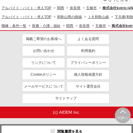
同じ職種から求人を探す
アルバイト・バイト・求人TOP
関西
奈良県
五條市
株式会社kotrio /
医療・介護・福祉
アルバイト・バイト・求人TOP
和歌山県の路線
ＪＲ和歌山線
下兵庫(和歌
介護職・ヘルパー
職種・条件一覧
医療・介護・福祉
関西
奈良県
五條市
株式会社kotr
同じ特徴から求人を探す
掲載ご希望のお客様へ
よくある質問
未経験歓迎
ミドル（40代～）活躍中
お問い合わせ
利用規約
ボーナス・賞与あり
車通勤OK
交通費支給
社会保険あり
リンクについて
プライバシーポリシー
産休・育休取得実績あり
Cookieポリシー
個人情報保護方針
メールサービスについて
サイト運営会社
サイトマップ
(c) AIDEM Inc.
TOPへ
閲覧履歴を見る