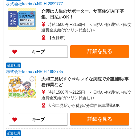
株式会社kotrio /●NR-H-2099777
介護は人生のサポーター。サ高住STAFF募
集。日払いOK！
時給1500円〜2150円 ＜日払い有/週払い有/交
通費全支給(ガソリン代含む)＞
【五條市】
詳細を見る
キープ
派遣社員
株式会社kotrio /●NR-H-1882785
大和二見駅すぐ⇒キレイな病院で介護補助/事
務作業など
時給1500円〜2125円 ＜日払い有/週払い有/交
通費全支給(ガソリン代含む)＞
大和二見駅から徒歩7分◎自転車通勤OK
詳細を見る
キープ
派遣社員