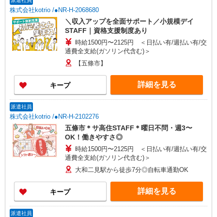
派遣社員
株式会社kotrio /●NR-H-2068680
＼収入アップを全面サポート／小規模デイ
STAFF｜資格支援制度あり
時給1500円〜2125円 ＜日払い有/週払い有/交
通費全支給(ガソリン代含む)＞
【五條市】
詳細を見る
キープ
派遣社員
株式会社kotrio /●NR-H-2102276
五條市＊サ高住STAFF＊曜日不問・週3〜
OK！働きやすさ◎
時給1500円〜2125円 ＜日払い有/週払い有/交
通費全支給(ガソリン代含む)＞
大和二見駅から徒歩7分◎自転車通勤OK
詳細を見る
キープ
派遣社員