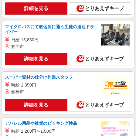
高齢者向け住宅、グループホームなど様々な勤
詳細を見る
とりあえずキープ
務先から選べます。
未経験：時給1500〜1700円（資格・経験によ
る） 経験者：時給1700〜1900円（資格・経験によ
る） ◎月収例 時給1900円×1日8時間×22日（週5
奈良県五條市 【最寄駅】 ◆JR和歌山線「北宇
マイクロバスにて教習所に通う生徒の送迎ドラ
日）＝33万4400円 ◆昇給あり ◆支払い方法 ※日
智駅」 ◆JR和歌山線「五条駅」 ◆JR和歌山線
イバー
払い/週払い/月払い対応も可能です。詳しくは面談
「大和二見駅」 ★その他、近隣に多数勤務地あり
時にご相談ください。 ◆交通費：別途全額支給 ※
日給 15,850円
ます！
詳細を見る
キープ
当社規定あり
箕面市
派遣社員
詳細を見る
とりあえずキープ
株式会社kotrio /●NR-H-1882591
大和二見駅近く★デイサービスで清掃/整理整
頓などのサポート
スーパー資材の仕分け作業スタッフ
時給1500円〜2125円 ＜日払い有/週払い有/交
時給 1,350円
通費全支給(ガソリン代含む)＞
船橋市
大和二見駅から徒歩7分◎自転車通勤OK
詳細を見る
とりあえずキープ
詳細を見る
キープ
アパレル用品や雑貨のピッキング検品
派遣社員
株式会社kotrio /●NR-H-2068438
時給 1,200円〜1,500円