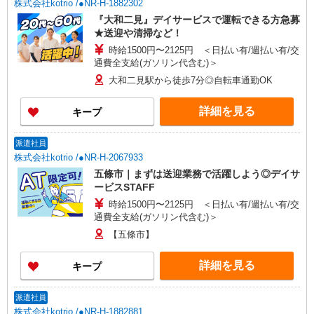
株式会社kotrio /●NR-H-1882302
『大和二見』デイサービスで運転できる方急募
★送迎や清掃など！
時給1500円〜2125円 ＜日払い有/週払い有/交
通費全支給(ガソリン代含む)＞
大和二見駅から徒歩7分◎自転車通勤OK
詳細を見る
キープ
派遣社員
株式会社kotrio /●NR-H-2067933
五條市｜まずは送迎業務で活躍しよう◎デイサ
ービスSTAFF
時給1500円〜2125円 ＜日払い有/週払い有/交
通費全支給(ガソリン代含む)＞
【五條市】
詳細を見る
キープ
派遣社員
株式会社kotrio /●NR-H-1882881