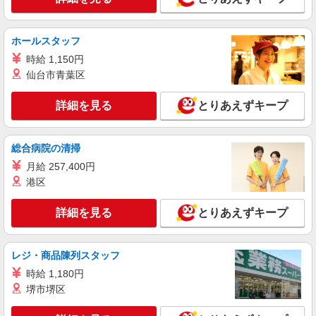
五條市の小さいデイサービス★残業なし♪日勤
のみ◎夜はおうち時間
時給1500円〜2125円 ＜日払い有/週払い有/交
ホールスタッフ
通費全支給(ガソリン代含む)＞
時給 1,150円
【五條市】
仙台市青葉区
詳細を見る
キープ
詳細を見る
とりあえずキープ
派遣社員
株式会社kotrio /●NR-H-2102292
総合病院の清掃
有料老人ホームの看護師＊健康管理/服薬管理/
月給 257,400円
通院サポートなど
港区
時給2300円〜2875円＜ガソリン代含め交通費
全額支給/日払い・週払いOK＞
詳細を見る
とりあえずキープ
大和二見駅から徒歩7分◎自転車通勤OK
レジ・商品陳列スタッフ
詳細を見る
キープ
時給 1,180円
派遣社員
堺市堺区
株式会社kotrio /●NR-H-1882882