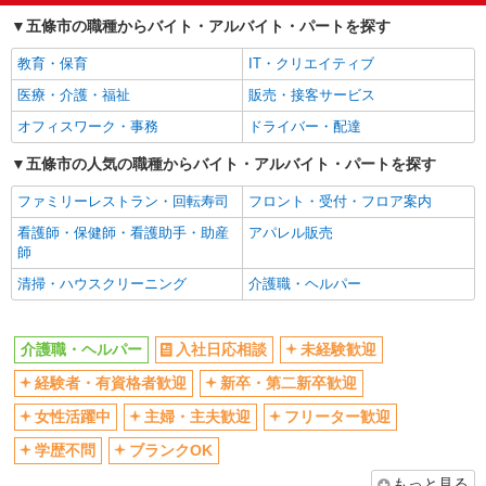
経験者・有資格者歓迎
新卒・第二新卒歓迎
五條市の職種からバイト・アルバイト・パートを探す
女性活躍中
主婦・主夫歓迎
教育・保育
IT・クリエイティブ
フリーター歓迎
学歴不問
医療・介護・福祉
販売・接客サービス
ブランクOK
ミドル（40代～）活躍中
オフィスワーク・事務
ドライバー・配達
エルダー（50代～）活躍中
シニア（60代～）活躍中
高収入・高額
五條市の人気の職種からバイト・アルバイト・パートを探す
ボーナス・賞与あり
昇給あり
完全週休2日制
ファミリーレストラン・回転寿司
フロント・受付・フロア案内
フルタイム歓迎
禁煙・分煙
看護師・保健師・看護助手・助産
アパレル販売
師
駅直結・駅チカ
車通勤OK
清掃・ハウスクリーニング
介護職・ヘルパー
バイク通勤OK
自転車通勤OK
残業少なめ（月20h未満）
交通費支給
介護職・ヘルパー
入社日応相談
未経験歓迎
社会保険あり
産休・育休取得実績あり
経験者・有資格者歓迎
新卒・第二新卒歓迎
退職金・財形貯蓄制度あり
各種手当（家族・役職・インセン
ティブなど）あり
女性活躍中
主婦・主夫歓迎
フリーター歓迎
制服貸与
研修制度あり
学歴不問
ブランクOK
資格取得支援制度あり
もっと見る