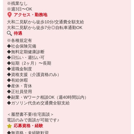
※残業なし
※週3日〜OK
アクセス・勤務地
大和二見駅から徒歩10分/交通費全額支給
大和二見駅から徒歩7分◎自転車通勤OK
待遇
※各種規定有
◆社会保険完備
◆無料定期健康診断
◆日払い・週払い可
◆短期（2ヶ月）〜長期
◆退職金制度
◆資格支援（介護資格のみ）
◆有給休暇
◆産休・育休
◆正社員登用
◆副業・Wワーク相談OK（週40時間以内）
◆ガソリン代含め交通費全額支給
＜履歴書不要/在宅面談＞
電話のみで面談が可能です♪
応募資格・経験
◆無資格・未経験歓迎