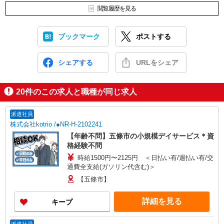
閲覧履歴を見る
ブックマーク
ポストする
シェアする
URLをシェア
20
件のこの求人と職種が同じ求人
派遣社員
株式会社kotrio /●NR-H-2102241
【年齢不問】五條市の小規模デイサービス＊資
格経験不問
時給1500円〜2125円 ＜日払い有/週払い有/交
通費全支給(ガソリン代含む)＞
【五條市】
詳細を見る
キープ