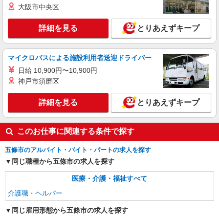
大阪市中央区
守りなど＊未経験OK
時給1500円〜2125円 ★即日払いOK★交通費
詳細を見る
とりあえずキープ
全支給（ガソリン代含む）
大和二見駅から徒歩7分◎自転車通勤OK
マイクロバスによる施設利用者送迎ドライバー
詳細を見る
キープ
日給 10,900円〜10,900円
神戸市須磨区
派遣社員
株式会社kotrio /●NR-H-1882688
詳細を見る
とりあえずキープ
大和二見★デイで送迎や生活サポートなど【福
祉】
時給1500円〜2125円 ＜日払い有/週払い有/交
このお仕事に関連する条件で探す
通費全支給(ガソリン代含む)＞
大和二見駅から徒歩7分◎自転車通勤OK
五條市のアルバイト・バイト・パートの求人を探す
同じ職種から五條市の求人を探す
詳細を見る
キープ
医療・介護・福祉すべて
介護職・ヘルパー
派遣社員
株式会社kotrio /●NR-H-1877847
同じ雇用形態から五條市の求人を探す
≪大和二見駅≫高級シニアマンションで見回