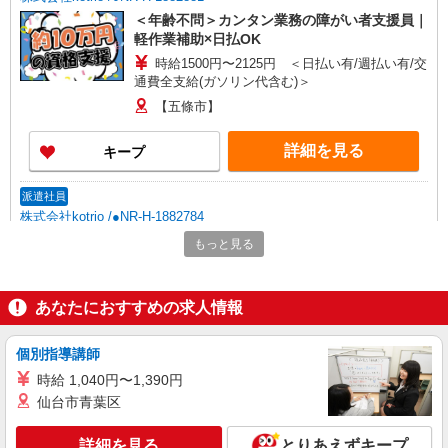
＜年齢不問＞カンタン業務の障がい者支援員｜
軽作業補助×日払OK
時給1500円〜2125円 ＜日払い有/週払い有/交
通費全支給(ガソリン代含む)＞
【五條市】
詳細を見る
キープ
派遣社員
株式会社kotrio /●NR-H-1882784
北宇智駅すぐ⇒キレイな病院で介護補助/事務
もっと見る
作業など
時給1500円〜2125円 ＜日払い有/週払い有/交
通費全支給(ガソリン代含む)＞
あなたにおすすめの求人情報
【五條市】
個別指導講師
詳細を見る
キープ
時給 1,040円〜1,390円
仙台市青葉区
派遣社員
株式会社kotrio /●NR-H-2068894
詳細を見る
とりあえずキープ