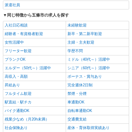
り/生活相談など
派遣社員
時給1500円〜2125円 ＜日払い有/週払い有/交
同じ特徴から五條市の求人を探す
通費全支給(ガソリン代含む)＞
大和二見駅から徒歩7分◎自転車通勤OK
入社日応相談
未経験歓迎
経験者・有資格者歓迎
新卒・第二新卒歓迎
詳細を見る
キープ
女性活躍中
主婦・主夫歓迎
フリーター歓迎
学歴不問
ブランクOK
ミドル（40代～）活躍中
エルダー（50代～）活躍中
シニア（60代～）活躍中
高収入・高額
ボーナス・賞与あり
昇給あり
完全週休2日制
フルタイム歓迎
禁煙・分煙
駅直結・駅チカ
車通勤OK
バイク通勤OK
自転車通勤OK
残業少なめ（月20h未満）
交通費支給
社会保険あり
産休・育休取得実績あり