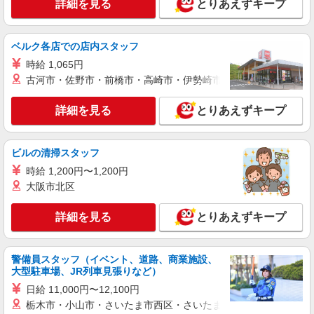
＜年齢不問＞カンタン業務の障がい者支援員｜
詳細を見る
とりあえずキープ
軽作業補助×日払OK
時給1500円〜2125円 ＜日払い有/週払い有/交
ベルク各店での店内スタッフ
通費全支給(ガソリン代含む)＞
大和二見駅から徒歩7分◎自転車通勤OK
時給 1,065円
古河市・佐野市・前橋市・高崎市・伊勢崎市・太田市・館林市・
詳細を見る
キープ
詳細を見る
とりあえずキープ
派遣社員
株式会社kotrio /●NR-H-1882001
ビルの清掃スタッフ
大和二見駅★ゆったりサ高住スタッフ★清掃/
見回りなど◎日払いOK
時給 1,200円〜1,200円
大阪市北区
時給1500円〜2125円 ＜日払い有/週払い有/交
通費全支給(ガソリン代含む)＞
詳細を見る
とりあえずキープ
大和二見駅から徒歩7分◎自転車通勤OK
詳細を見る
キープ
警備員スタッフ（イベント、道路、商業施設、
大型駐車場、JR列車見張りなど）
派遣社員
日給 11,000円〜12,100円
株式会社ブレイブ（マイナビグループ）/MD29
栃木市・小山市・さいたま市西区・さいたま市岩槻区・久喜市・
介護スタッフ ◆デイサービス、サービス付き