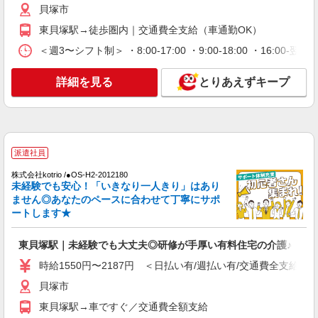
貝塚市＊グループホームSTAFF＊経験不問◎
貝塚市
日収1.2万円も可
東貝塚駅→徒歩圏内｜交通費全支給（車通勤OK）
時給1550円〜2187円 ＜日払い有/週払い有/交
＜週3〜シフト制＞ ・8:00-17:00 ・9:00-18:00 ・16:
通費全支給(ガソリン代含む)＞
貝塚市
詳細を見る
とりあえずキープ
詳細を見る
キープ
派遣社員
株式会社kotrio /●OS-H2-2094026
派遣社員
＼健康的に働こう／利用者さんと一緒に体操や
株式会社kotrio /●OS-H2-2012180
リハビリサポート等
未経験でも安心！「いきなり一人きり」はあり
時給1550円〜2187円 ＜日払い有/週払い有/交
ません◎あなたのペースに合わせて丁寧にサポ
通費全支給(ガソリン代含む)＞
ートします★
貝塚市
東貝塚駅｜未経験でも大丈夫◎研修が手厚い有料住宅の介護♪
詳細を見る
キープ
時給1550円〜2187円 ＜日払い有/週払い有/交通費全支給(ガ
貝塚市
派遣社員
株式会社kotrio /●OS-H2-2067075
東貝塚駅→車ですぐ／交通費全額支給