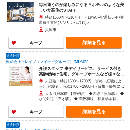
毎日通うのが楽しみになる＊ホテルのような美
しいサ高住のSTAFF
時給1550円〜2187円 ＜日払い有/週払い有/交
通費全支給(ガソリン代含む)＞
貝塚市
詳細を見る
キープ
派遣社員
株式会社ブレイブ（マイナビグループ）/MDM27
介護スタッフ ◆デイサービス、サービス付き
高齢者向け住宅、グループホームなど様々な勤
務先から選べます。
未経験：時給1500〜1700円（資格・経験によ
る） 経験者：時給1700〜1900円（資格・経験によ
る） ◎月収例 時給1900円×1日8時間×22日（週5
大阪府貝塚市 【最寄駅】 ◆各線「貝塚駅」 ◆
日）＝33万4400円 ◆昇給あり ◆支払い方法 ※日
水間鉄道「石才駅」 ◆JR阪和線「和泉橋本駅」
払い/週払い/月払い対応も可能です。詳しくは面談
★その他、近隣に多数勤務地あります！
時にご相談ください。 ◆交通費：別途全額支給 ※
詳細を見る
キープ
当社規定あり
派遣社員