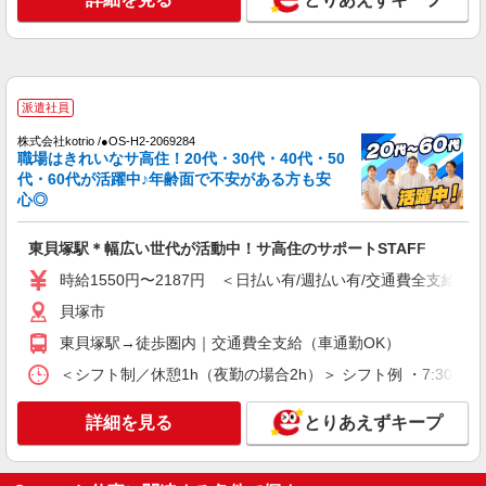
のデイスタッフ
時給1550円〜2187円 ＜日払い有/週払い有/交
通費全支給(ガソリン代含む)＞
貝塚市
派遣社員
詳細を見る
キープ
株式会社kotrio /●OS-H2-2069284
職場はきれいなサ高住！20代・30代・40代・50
代・60代が活躍中♪年齢面で不安がある方も安
派遣社員
心◎
株式会社kotrio /●OS-H2-2068640
東貝塚駅のデイサービス♪日勤のみ！残業ゼロ
東貝塚駅＊幅広い世代が活動中！サ高住のサポートSTAFF
で趣味も満喫
時給1550円〜2187円 ＜日払い有/週払い有/交通費全支給(ガ
時給1550円〜2187円 ＜日払い有/週払い有/交
通費全支給(ガソリン代含む)＞
貝塚市
貝塚市
東貝塚駅→徒歩圏内｜交通費全支給（車通勤OK）
詳細を見る
＜シフト制／休憩1h（夜勤の場合2h）＞ シフト例 ・7:30〜16:30
キープ
詳細を見る
とりあえずキープ
派遣社員
株式会社kotrio /●OS-H2-2086439
＜貝塚市＞小さなデイサービスSTAFF募集≪