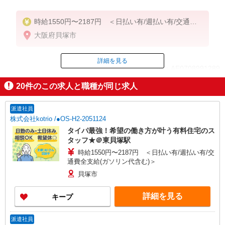
時給1550円〜2187円 ＜日払い有/週払い有/交通費
全支給(ガソリン代含む)＞
大阪府貝塚市
詳細を見る
ID：AE0708991289
20
件のこの求人と職種が同じ求人
掲載期間終了
派遣社員
株式会社kotrio /●OS-H2-2051124
タイパ最強！希望の働き方が叶う有料住宅のス
タッフ★＠東貝塚駅
時給1550円〜2187円 ＜日払い有/週払い有/交
通費全支給(ガソリン代含む)＞
貝塚市
詳細を見る
キープ
派遣社員