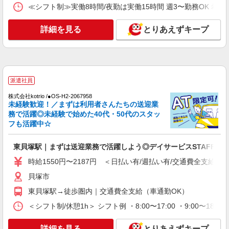
東貝塚駅≫家庭的でこぢんまりしたグルホ＊家
≪シフト制≫実働8時間/夜勤は実働15時間 週3〜勤務OK 希望シフト制 
事サポートなど
時給1550円〜2187円 ＜日払い有/週払い有/交
詳細を見る
とりあえずキープ
通費全支給(ガソリン代含む)＞
貝塚市
詳細を見る
キープ
派遣社員
派遣社員
株式会社kotrio /●OS-H2-2067958
株式会社kotrio /●OS-H2-1980932
未経験歓迎！／まずは利用者さんたちの送迎業
<貝塚市>高時給&シフト柔軟でいいとこ取り♪
務で活躍◎未経験で始めた40代・50代のスタッ
サ高住の補助STAFF
フも活躍中☆
時給1550円〜2187円 ＜日払い有/週払い有/交
通費全支給(ガソリン代含む)＞
東貝塚駅｜まずは送迎業務で活躍しよう◎デイサービスSTAFF
貝塚市
時給1550円〜2187円 ＜日払い有/週払い有/交通費全支給(ガ
貝塚市
詳細を見る
キープ
東貝塚駅→徒歩圏内｜交通費全支給（車通勤OK）
派遣社員
＜シフト制/休憩1h＞ シフト例 ・8:00〜17:00 ・9:00〜18:
株式会社kotrio /●OS-H2-2011910
≪東貝塚駅≫夜勤なし！未経験・ブランクOK
詳細を見る
とりあえずキープ