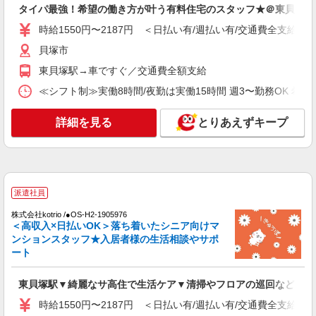
タイパ最強！希望の働き方が叶う有料住宅のスタッフ★＠東貝塚駅
東貝塚駅/未経験OK★誰かの支えになれる人
に！グルホの世話人♪
時給1550円〜2187円 ＜日払い有/週払い有/交通費全支給(ガ
時給1550円〜2187円 ＜日払い有/週払い有/交
貝塚市
通費全支給(ガソリン代含む)＞
東貝塚駅→車ですぐ／交通費全額支給
貝塚市
≪シフト制≫実働8時間/夜勤は実働15時間 週3〜勤務OK 希望シフト制 
詳細を見る
キープ
詳細を見る
とりあえずキープ
派遣社員
株式会社kotrio /●OS-H2-2009583
向かう先は、笑顔の待つ場所！デイサービスの
サポート＆送迎STAFF
派遣社員
時給1550円〜2187円 ＜日払い有/週払い有/交
通費全支給(ガソリン代含む)＞
株式会社kotrio /●OS-H2-1905976
＜高収入×日払いOK＞落ち着いたシニア向けマ
貝塚市
ンションスタッフ★入居者様の生活相談やサポ
ート
詳細を見る
キープ
東貝塚駅▼綺麗なサ高住で生活ケア▼清掃やフロアの巡回など
派遣社員
時給1550円〜2187円 ＜日払い有/週払い有/交通費全支給(ガ
株式会社kotrio /●OS-H2-2066873