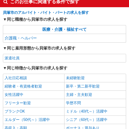
このお仕事に関連する条件で探す
週3勤務≫≪夕方退社≫
時給1550円〜2187円 ＜日払い有/週払い有/交
貝塚市のアルバイト・バイト・パートの求人を探す
通費全支給(ガソリン代含む)＞
同じ職種から貝塚市の求人を探す
貝塚市
医療・介護・福祉すべて
詳細を見る
キープ
介護職・ヘルパー
派遣社員
同じ雇用形態から貝塚市の求人を探す
株式会社kotrio /●OS-H2-2020517
派遣社員
東貝塚駅★未経験OKの人間関係に悩まない職
場へ★サ高住スタッフ
同じ特徴から貝塚市の求人を探す
時給1550円〜2187円 ＜日払い有/週払い有/交
通費全支給(ガソリン代含む)＞
入社日応相談
未経験歓迎
貝塚市
経験者・有資格者歓迎
新卒・第二新卒歓迎
女性活躍中
主婦・主夫歓迎
詳細を見る
キープ
フリーター歓迎
学歴不問
派遣社員
ブランクOK
ミドル（40代～）活躍中
株式会社kotrio /●OS-H2-2051266
エルダー（50代～）活躍中
シニア（60代～）活躍中
東貝塚駅＊年齢不問◎未経験から安定した業界
高収入・高額
へ＊サ高住
ボーナス・賞与あり