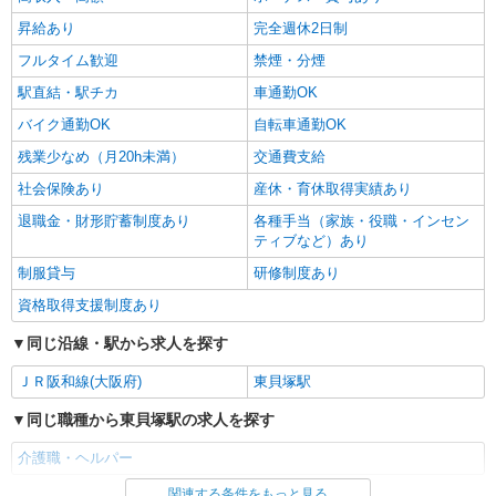
時給1550円〜2187円 ＜日払い有/週払い有/交
昇給あり
完全週休2日制
通費全支給(ガソリン代含む)＞
フルタイム歓迎
禁煙・分煙
貝塚市
駅直結・駅チカ
車通勤OK
詳細を見る
キープ
バイク通勤OK
自転車通勤OK
残業少なめ（月20h未満）
交通費支給
社会保険あり
産休・育休取得実績あり
退職金・財形貯蓄制度あり
各種手当（家族・役職・インセン
ティブなど）あり
制服貸与
研修制度あり
資格取得支援制度あり
同じ沿線・駅から求人を探す
ＪＲ阪和線(大阪府)
東貝塚駅
同じ職種から東貝塚駅の求人を探す
介護職・ヘルパー
関連する条件をもっと見る