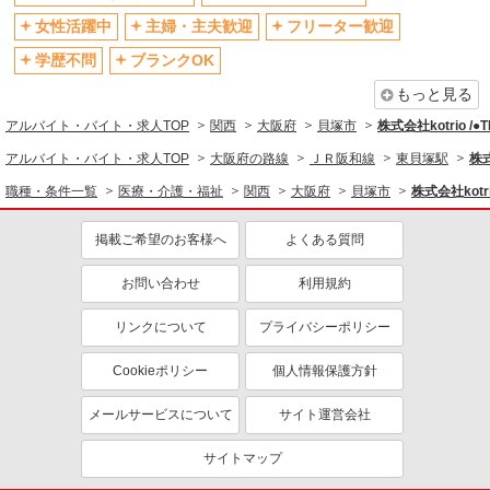
社会保険あり
産休・育休取得実績あり
女性活躍中
主婦・主夫歓迎
フリーター歓迎
退職金・財形貯蓄制度あり
各種手当（家族・役職・インセン
ティブなど）あり
学歴不問
ブランクOK
制服貸与
研修制度あり
もっと見る
資格取得支援制度あり
アルバイト・バイト・求人TOP
関西
大阪府
貝塚市
株式会社kotrio /
同じ職種から求人を探す
アルバイト・バイト・求人TOP
大阪府の路線
ＪＲ阪和線
東貝塚駅
株式
職種・条件一覧
医療・介護・福祉
関西
大阪府
貝塚市
株式会社kotr
医療・介護・福祉
介護職・ヘルパー
掲載ご希望のお客様へ
よくある質問
同じ特徴から求人を探す
お問い合わせ
利用規約
未経験歓迎
ミドル（40代～）活躍中
リンクについて
プライバシーポリシー
ボーナス・賞与あり
車通勤OK
交通費支給
社会保険あり
Cookieポリシー
個人情報保護方針
産休・育休取得実績あり
メールサービスについて
サイト運営会社
サイトマップ