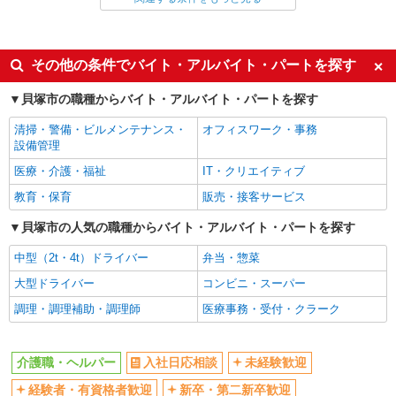
同じ雇用形態から東貝塚駅の求人を探す
派遣社員
同じ特徴から東貝塚駅の求人を探す
その他の条件でバイト・アルバイト・パートを探す
入社日応相談
未経験歓迎
貝塚市の職種からバイト・アルバイト・パートを探す
経験者・有資格者歓迎
新卒・第二新卒歓迎
清掃・警備・ビルメンテナンス・
オフィスワーク・事務
女性活躍中
主婦・主夫歓迎
設備管理
フリーター歓迎
学歴不問
医療・介護・福祉
IT・クリエイティブ
ブランクOK
ミドル（40代～）活躍中
教育・保育
販売・接客サービス
エルダー（50代～）活躍中
シニア（60代～）活躍中
貝塚市の人気の職種からバイト・アルバイト・パートを探す
高収入・高額
ボーナス・賞与あり
中型（2t・4t）ドライバー
弁当・惣菜
昇給あり
完全週休2日制
大型ドライバー
コンビニ・スーパー
フルタイム歓迎
禁煙・分煙
調理・調理補助・調理師
医療事務・受付・クラーク
駅直結・駅チカ
車通勤OK
バイク通勤OK
自転車通勤OK
介護職・ヘルパー
入社日応相談
未経験歓迎
残業少なめ（月20h未満）
交通費支給
経験者・有資格者歓迎
新卒・第二新卒歓迎