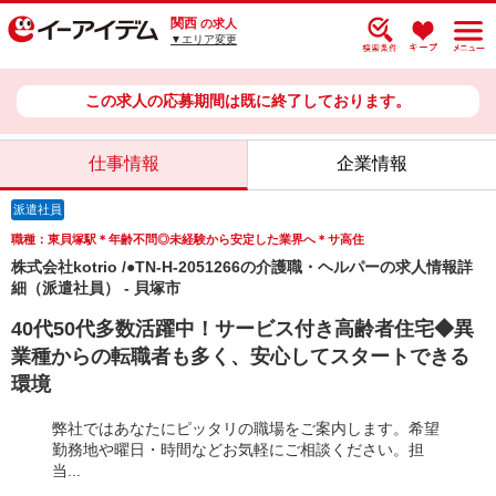
関西
の求人
▼エリア変更
この求人の応募期間は既に終了しております。
仕事情報
企業情報
派遣社員
職種：東貝塚駅＊年齢不問◎未経験から安定した業界へ＊サ高住
株式会社kotrio /●TN-H-2051266の介護職・ヘルパーの求人情報詳
細（派遣社員） - 貝塚市
40代50代多数活躍中！サービス付き高齢者住宅◆異
業種からの転職者も多く、安心してスタートできる
環境
弊社ではあなたにピッタリの職場をご案内します。希望
勤務地や曜日・時間などお気軽にご相談ください。担
当...