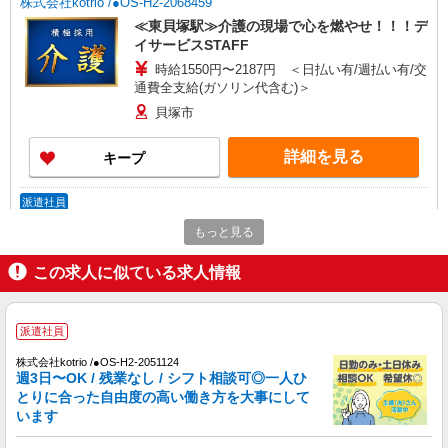
株式会社kotrio /●OS-H2-2068459
≪東貝塚駅≫介護の現場で心を燃やせ！！！デ
イサービスSTAFF
時給1550円〜2187円 ＜日払い有/週払い有/交
通費全支給(ガソリン代含む)＞
貝塚市
詳細を見る
キープ
派遣社員
株式会社kotrio /●OS-H2-2094105
もっと見る
＜面接なし＞デイサービスでリハビリ補助・送
迎など＊貝塚市
この求人に似ている求人情報
時給1550円〜2187円 ＜日払い有/週払い有/交
通費全支給(ガソリン代含む)＞
派遣社員
貝塚市
株式会社kotrio /●OS-H2-2051124
詳細を見る
週3日〜OK / 残業なし / シフト相談可◎一人ひ
キープ
とりに合った自由度の高い働き方を大事にして
います
派遣社員
株式会社kotrio /●OS-H2-2067339