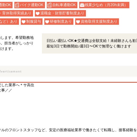
通勤OK
バイク通勤OK
自転車通勤OK
残業少なめ（月20h未満）
・育休取得実績あり
退職金・財形貯蓄制度あり
など）あり
制服貸与
研修制度あり
資格取得支援制度あり
内します。希望勤務地
日払い週払いOK★交通費は全額支給！未経験さんも歓
い。担当者がしっかり
最短3日で勤務開始♪週3日〜OKで無理なく働けます
頂けます。
定した業界へ＊サ高住
仕事／／
テルのフロントスタッフなど、安定の医療福祉業界で働きたくて転職し、接客経験を