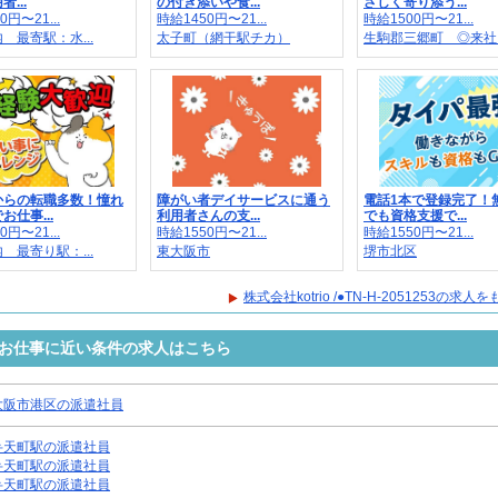
...
の付き添いや食...
さしく寄り添う...
0円〜21...
時給1450円〜21...
時給1500円〜21...
 最寄駅：水...
太子町（網干駅チカ）
生駒郡三郷町 ◎来社..
からの転職多数！憧れ
障がい者デイサービスに通う
電話1本で登録完了！
お仕事...
利用者さんの支...
でも資格支援で...
0円〜21...
時給1550円〜21...
時給1550円〜21...
 最寄り駅：...
東大阪市
堺市北区
株式会社kotrio /●TN-H-2051253の求
1253のお仕事に近い条件の求人はこちら
大阪市港区の派遣社員
弁天町駅の派遣社員
弁天町駅の派遣社員
弁天町駅の派遣社員