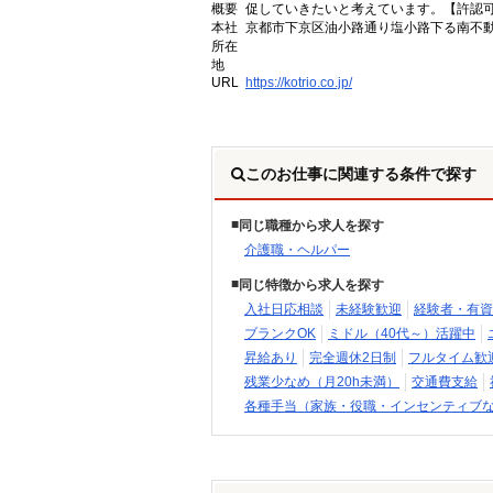
概要
促していきたいと考えています。【許認可番号】
本社
京都市下京区油小路通り塩小路下る南不動
所在
地
URL
https://kotrio.co.jp/
このお仕事に関連する条件で探す
同じ職種から求人を探す
介護職・ヘルパー
同じ特徴から求人を探す
入社日応相談
未経験歓迎
経験者・有資
ブランクOK
ミドル（40代～）活躍中
昇給あり
完全週休2日制
フルタイム歓
残業少なめ（月20h未満）
交通費支給
各種手当（家族・役職・インセンティブ