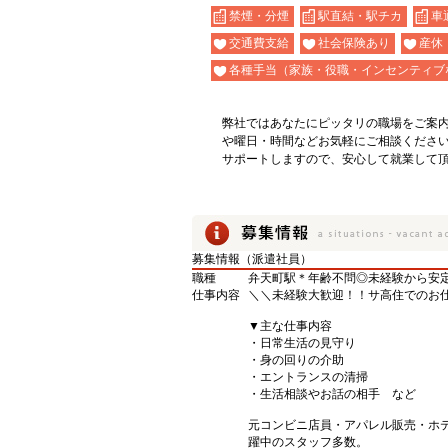
禁煙・分煙
駅直結・駅チカ
車
交通費支給
社会保険あり
産休
各種手当（家族・役職・インセンティブ
弊社ではあなたにピッタリの職場をご案
や曜日・時間などお気軽にご相談くださ
サポートしますので、安心して就業して
募集情報（派遣社員）
職種
弁天町駅＊年齢不問◎未経験から安
仕事内容
＼＼未経験大歓迎！！サ高住でのお
▼主な仕事内容
・日常生活の見守り
・身の回りの介助
・エントランスの清掃
・生活相談やお話の相手 など
元コンビニ店員・アパレル販売・ホ
躍中のスタッフ多数。