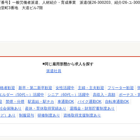
一般労働者派遣、人材紹介・育成事業 派遣/派26-300203、紹介/26-ユ-300
堂町3番地 大道ビル7階
同じ雇用形態から求人を探す
派遣社員
格者歓迎
新卒・第二新卒歓迎
女性活躍中
主婦・主夫歓迎
フリーター歓迎
エルダー（50代～）活躍中
シニア（60代～）活躍中
高収入・高額
ボーナス・
迎
禁煙・分煙
駅直結・駅チカ
車通勤OK
バイク通勤OK
自転車通勤OK
社会保険あり
産休・育休取得実績あり
退職金・財形貯蓄制度あり
など）あり
制服貸与
研修制度あり
資格取得支援制度あり