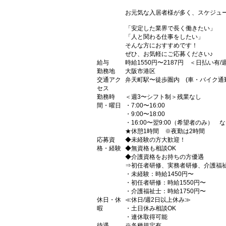
お元気な入居者様が多く、スケジュ
「安定した業界で長く働きたい」
「人と関わる仕事をしたい」
そんな方におすすめです！
ぜひ、お気軽にご応募ください♪
給与
時給1550円〜2187円 ＜日払い有
勤務地
大阪市港区
交通アク
弁天町駅〜徒歩圏内 (車・バイク通勤
セス
勤務時
＜週3〜シフト制＞残業なし
間・曜日
・7:00〜16:00
・9:00〜18:00
・16:00〜翌9:00（希望者のみ） 
★休憩1時間 ※夜勤は2時間
応募資
◆未経験の方大歓迎！
格・経験
◆無資格も相談OK
◆介護資格をお持ちの方優遇
⇒初任者研修、実務者研修、介護福
・未経験：時給1450円〜
・初任者研修：時給1550円〜
・介護福祉士：時給1750円〜
休日・休
≪休日/週2日以上休み≫
暇
・土日休み相談OK
・連休取得可能
待遇
※各種規定有