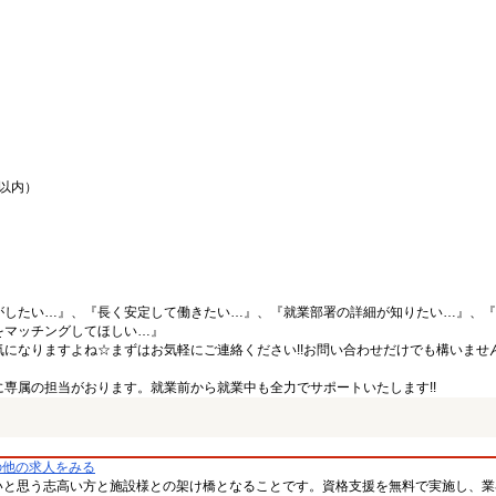
間以内）
がしたい…』、『長く安定して働きたい…』、『就業部署の詳細が知りたい…』、『
をマッチングしてほしい…』
になりますよね☆まずはお気軽にご連絡ください!!お問い合わせだけでも構いません
専属の担当がおります。就業前から就業中も全力でサポートいたします!!
の他の求人をみる
いと思う志高い方と施設様との架け橋となることです。資格支援を無料で実施し、業