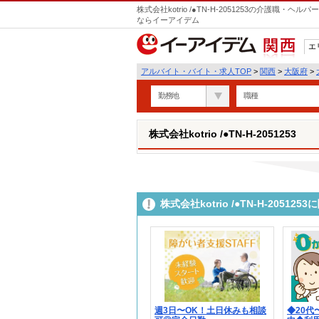
株式会社kotrio /●TN-H-2051253の介護職
ならイーアイデム
エ
関西
アルバイト・バイト・求人TOP
>
関西
>
大阪府
>
勤務地
職種
株式会社kotrio /●TN-H-2051253
株式会社kotrio /●TN-H-205
週3日〜OK！土日休みも相談
◆20代