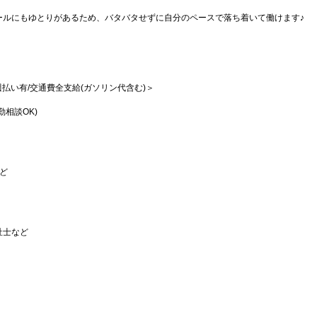
ールにもゆとりがあるため、バタバタせずに自分のペースで落ち着いて働けます♪
/週払い有/交通費全支給(ガソリン代含む)＞
相談OK)
など
祉士など