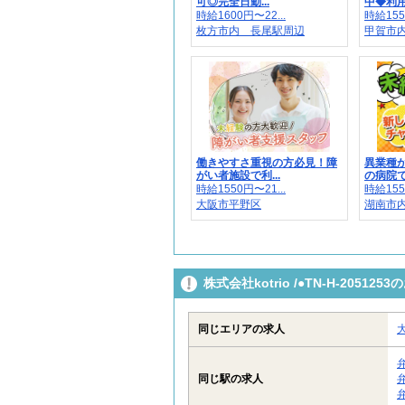
可◎完全日勤...
中◆利用者
時給1600円〜22...
時給155
枚方市内 長尾駅周辺
甲賀市内
働きやすさ重視の方必見！障
異業種
がい者施設で利...
の病院で
時給1550円〜21...
時給155
大阪市平野区
湖南市内
株式会社kotrio /●TN-H-205
同じエリアの求人
同じ駅の求人