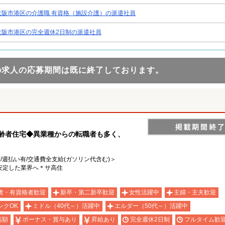
大阪市港区の介護職 有資格（施設介護）の派遣社員
大阪市港区の完全週休2日制の派遣社員
の求人の応募期間は既に終了しております。
高齢者住宅◆異業種からの転職者も多く、
有/週払い有/交通費全支給(ガソリン代含む)＞
安定した業界へ＊サ高住
者・有資格者歓迎
新卒・第二新卒歓迎
女性活躍中
主婦・主夫歓迎
ンクOK
ミドル（40代～）活躍中
エルダー（50代～）活躍中
高額
ボーナス・賞与あり
昇給あり
完全週休2日制
フルタイム歓