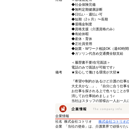
◆社会保険完備
◆無料定期健康診断
◆日払い・週払い可
◆短期（2ヶ月）〜長期
◆退職金制度
◆資格支援（介護資格のみ）
◆有給休暇
◆産休・育休
◆正社員登用
◆副業・Wワーク相談OK（週40時
◆ガソリン代含め交通費全額支給
＜履歴書不要/在宅面談＞
電話のみで面談が可能です♪
備考
★安心して働ける環境が大切★
『希望や制約があるけど介護の仕事
大丈夫かな…』、『自分に合う仕事
お仕事を探される上で色々なことが気
消してお仕事始めましょう♪
当社はスタッフの皆様お一人お一人に
企業情報
社名
株式会社コトリオ
株式会社コトリオ
企業
「当社の使命」は、介護業界で頑張りた