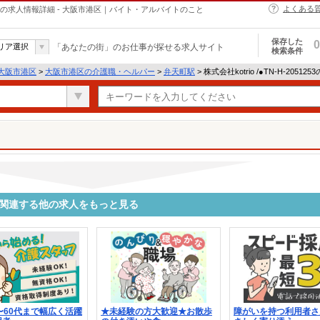
よくある
・ヘルパーの求人情報詳細 - 大阪市港区｜バイト・アルバイトのこと
保存した
0
リア選択
「あなたの街」のお仕事が探せる求人サイト
検索条件
大阪市港区
>
大阪市港区の介護職・ヘルパー
>
弁天町駅
> 株式会社kotrio /●TN-H-2051
1253に関連する他の求人をもっと見る
〜60代まで幅広く活躍
★未経験の方大歓迎★お散歩
障がいを持つ利用者さ