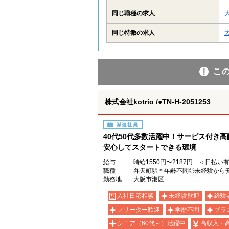
同じ職種の求人
同じ特徴の求人
こ
株式会社kotrio /●TN-H-2051253
派遣社員
40代50代多数活躍中！サービス付き
安心してスタートできる環境
給与
時給1550円〜2187円 ＜日払い
職種
弁天町駅＊年齢不問◎未経験から
勤務地
大阪市港区
入社日応相談
未経験歓迎
経験
フリーター歓迎
学歴不問
ブラ
シニア（60代～）活躍中
高収入・