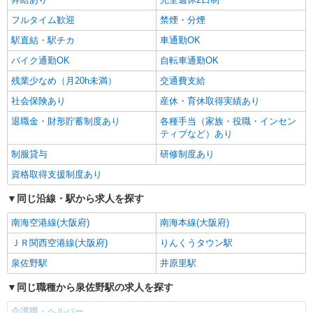
時給1550円〜2187円 ＜日払い有/週払い有/交
フルタイム歓迎
禁煙・分煙
通費全支給(ガソリン代含む)＞
泉佐野市大西//泉佐野駅すぐ
駅直結・駅チカ
車通勤OK
バイク通勤OK
自転車通勤OK
詳細を見る
キープ
残業少なめ（月20h未満）
交通費支給
社会保険あり
産休・育休取得実績あり
退職金・財形貯蓄制度あり
各種手当（家族・役職・インセン
ティブなど）あり
制服貸与
研修制度あり
資格取得支援制度あり
同じ沿線・駅から求人を探す
南海空港線(大阪府)
南海本線(大阪府)
ＪＲ関西空港線(大阪府)
りんくうタウン駅
泉佐野駅
井原里駅
同じ職種から泉佐野駅の求人を探す
介護職・ヘルパー