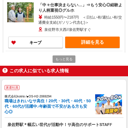
「中々仕事決まらない…」⇒もう安心◎経験よ
り人柄重視◎グルホ
時給1550円〜2187円 ＜日払い有/週払い有/交
通費全支給(ガソリン代含む)＞
泉佐野市大西//泉佐野駅すぐ
詳細を見る
キープ
派遣社員
もっと見る
株式会社kotrio /●OS-H2-2086429
＜泉佐野市＞小さなデイサービスSTAFF≪週3
この求人に似ている求人情報
勤務≫≪夕方退社≫
時給1550円〜2187円 ＜日払い有/週払い有/交
通費全支給(ガソリン代含む)＞
派遣社員
泉佐野市大西//泉佐野駅すぐ
株式会社kotrio /●OS-H2-2069294
職場はきれいなサ高住！20代・30代・40代・50
詳細を見る
キープ
代・60代が活躍中♪年齢面で不安がある方も安
心◎
派遣社員
株式会社kotrio /●OS-H2-2009813
泉佐野駅＊幅広い世代が活動中！サ高住のサポートSTAFF