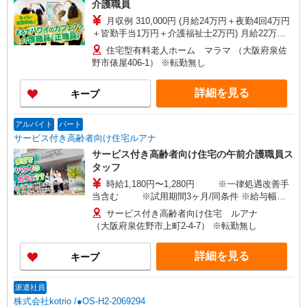
介護職員
月収例 310,000円 (月給24万円＋夜勤4回4万円
＋皆勤手当1万円＋介護福祉士2万円) 月給22万
円〜32万円 ※一律処遇改善手当含む ※ベースア
住宅型有料老人ホーム マラマ （大阪府泉佐
ップ加算給別途支給 ※別途皆勤手当（1万円）、
野市俵屋406-1） ※転勤無し
夜勤手当（1万円/回）有 ［別途資格手当］実務者
研修：1万円、介護福祉士：2万円、 ※給与幅は経
詳細を見る
キープ
験・能力による
アルバイト
パート
サービス付き高齢者向け住宅ルアナ
サービス付き高齢者向け住宅の午前介護職員ス
タッフ
時給1,180円〜1,280円 ※一律処遇改善手
当含む ※試用期間3ヶ月/同条件 ※給与幅は
経験・能力による ※ベースアップ加算給別途支給
サービス付き高齢者向け住宅 ルアナ
（大阪府泉佐野市上町2-4-7） ※転勤無し
詳細を見る
キープ
派遣社員
株式会社kotrio /●OS-H2-2069294