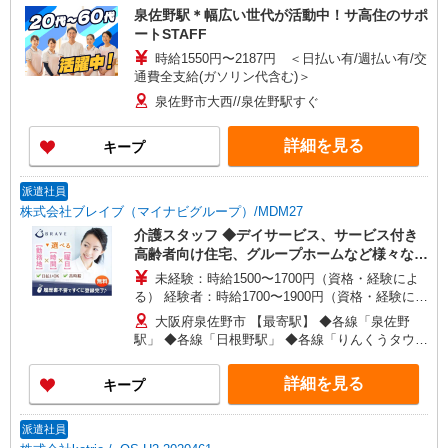
泉佐野駅＊幅広い世代が活動中！サ高住のサポ
ートSTAFF
時給1550円〜2187円 ＜日払い有/週払い有/交
通費全支給(ガソリン代含む)＞
泉佐野市大西//泉佐野駅すぐ
詳細を見る
キープ
派遣社員
株式会社ブレイブ（マイナビグループ）/MDM27
介護スタッフ ◆デイサービス、サービス付き
高齢者向け住宅、グループホームなど様々な勤
務先から選べます。
未経験：時給1500〜1700円（資格・経験によ
る） 経験者：時給1700〜1900円（資格・経験によ
る） ◎月収例 時給1900円×1日8時間×22日（週5
大阪府泉佐野市 【最寄駅】 ◆各線「泉佐野
日）＝33万4400円 ◆昇給あり ◆支払い方法 ※日
駅」 ◆各線「日根野駅」 ◆各線「りんくうタウン
払い/週払い/月払い対応も可能です。詳しくは面談
駅」 ★その他、近隣に多数勤務地あります！
時にご相談ください。 ◆交通費：別途全額支給 ※
詳細を見る
キープ
当社規定あり
派遣社員