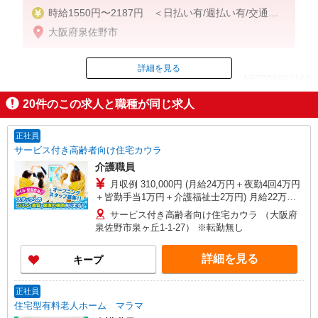
時給1550円〜2187円 ＜日払い有/週払い有/交通費
全支給(ガソリン代含む)＞
大阪府泉佐野市
詳細を見る
ID：AE0708991160
20
件のこの求人と職種が同じ求人
掲載期間終了
正社員
サービス付き高齢者向け住宅カウラ
介護職員
月収例 310,000円 (月給24万円＋夜勤4回4万円
＋皆勤手当1万円＋介護福祉士2万円) 月給22万
円〜32万円 ※一律処遇改善手当含む ※ベースア
サービス付き高齢者向け住宅カウラ （大阪府
ップ加算給別途支給 ※別途皆勤手当（1万円）、
泉佐野市泉ヶ丘1-1-27） ※転勤無し
夜勤手当（1万円/回）有 ［別途資格手当］実務者
研修：1万円、介護福祉士：2万円、 ※給与幅は経
詳細を見る
キープ
験・能力による
正社員
住宅型有料老人ホーム マラマ