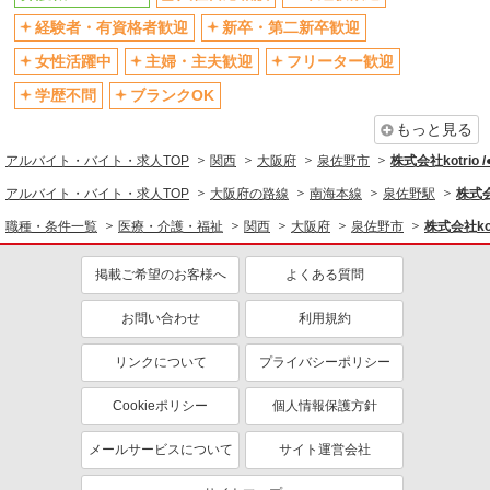
残業少なめ（月20h未満）
交通費支給
経験者・有資格者歓迎
新卒・第二新卒歓迎
社会保険あり
産休・育休取得実績あり
女性活躍中
主婦・主夫歓迎
フリーター歓迎
退職金・財形貯蓄制度あり
各種手当（家族・役職・インセン
ティブなど）あり
学歴不問
ブランクOK
制服貸与
研修制度あり
もっと見る
資格取得支援制度あり
アルバイト・バイト・求人TOP
関西
大阪府
泉佐野市
株式会社kotrio 
同じ職種から求人を探す
アルバイト・バイト・求人TOP
大阪府の路線
南海本線
泉佐野駅
株式会
職種・条件一覧
医療・介護・福祉
関西
大阪府
泉佐野市
株式会社kot
医療・介護・福祉
介護職・ヘルパー
掲載ご希望のお客様へ
よくある質問
同じ特徴から求人を探す
お問い合わせ
利用規約
未経験歓迎
ミドル（40代～）活躍中
リンクについて
プライバシーポリシー
ボーナス・賞与あり
車通勤OK
交通費支給
社会保険あり
Cookieポリシー
個人情報保護方針
産休・育休取得実績あり
メールサービスについて
サイト運営会社