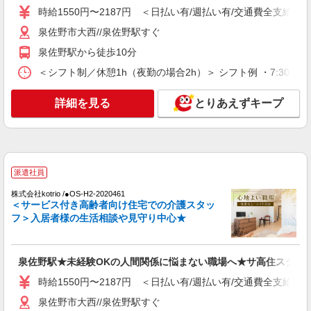
毎日通うのが楽しみになる＊ホテルのような美
時給1550円〜2187円 ＜日払い有/週払い有/交通費全支給(ガ
しいサ高住のSTAFF
泉佐野市大西//泉佐野駅すぐ
時給1550円〜2187円 ＜日払い有/週払い有/交
通費全支給(ガソリン代含む)＞
泉佐野駅から徒歩10分
泉佐野市大西//泉佐野駅すぐ
＜シフト制／休憩1h（夜勤の場合2h）＞ シフト例 ・7:30〜16:30
詳細を見る
キープ
詳細を見る
とりあえずキープ
派遣社員
株式会社kotrio /●OS-H2-2067313
泉佐野駅/未経験OK★誰かの支えになれる人
に！グルホの世話人♪
派遣社員
時給1550円〜2187円 ＜日払い有/週払い有/交
株式会社kotrio /●OS-H2-2020461
通費全支給(ガソリン代含む)＞
＜サービス付き高齢者向け住宅での介護スタッ
フ＞入居者様の生活相談や見守り中心★
泉佐野市大西//泉佐野駅すぐ
詳細を見る
キープ
泉佐野駅★未経験OKの人間関係に悩まない職場へ★サ高住スタッ
時給1550円〜2187円 ＜日払い有/週払い有/交通費全支給(ガ
派遣社員
株式会社kotrio /●OS-H2-2012154
泉佐野市大西//泉佐野駅すぐ