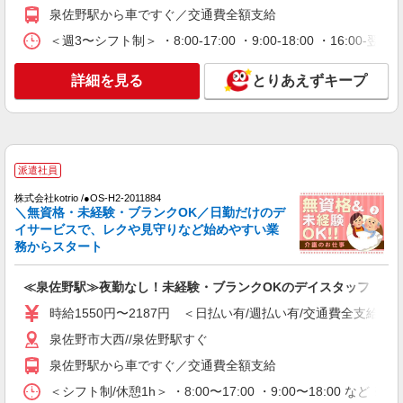
泉佐野駅｜未経験でも大丈夫◎研修が手厚い有
泉佐野駅から車ですぐ／交通費全額支給
料住宅の介護♪
＜週3〜シフト制＞ ・8:00-17:00 ・9:00-18:00 ・16:
時給1550円〜2187円 ＜日払い有/週払い有/交
通費全支給(ガソリン代含む)＞
泉佐野市大西//泉佐野駅すぐ
詳細を見る
とりあえずキープ
詳細を見る
キープ
派遣社員
派遣社員
株式会社kotrio /●OS-H2-2009573
向かう先は、笑顔の待つ場所！デイサービスの
株式会社kotrio /●OS-H2-2011884
＼無資格・未経験・ブランクOK／日勤だけのデ
サポート＆送迎STAFF
イサービスで、レクや見守りなど始めやすい業
時給1550円〜2187円 ＜日払い有/週払い有/交
務からスタート
通費全支給(ガソリン代含む)＞
泉佐野市大西//泉佐野駅すぐ
≪泉佐野駅≫夜勤なし！未経験・ブランクOKのデイスタッフ
時給1550円〜2187円 ＜日払い有/週払い有/交通費全支給(ガ
詳細を見る
キープ
泉佐野市大西//泉佐野駅すぐ
派遣社員
泉佐野駅から車ですぐ／交通費全額支給
株式会社kotrio /●OS-H2-2094071
＜シフト制/休憩1h＞ ・8:00〜17:00 ・9:00〜18:00 など 
＜面接なし＞デイサービスでリハビリ補助・送