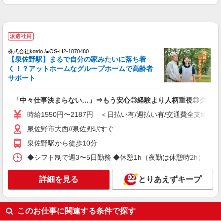
♪サ高住の補助STAFF
時給1550円〜2187円 ＜日払い有/週払い有/交
通費全支給(ガソリン代含む)＞
泉佐野市大西//泉佐野駅すぐ
派遣社員
株式会社kotrio /●OS-H2-1870480
詳細を見る
キープ
【泉佐野駅】まるで自分の家みたいに落ち着
く！？アットホームなグループホームで高齢者
サポート
派遣社員
株式会社kotrio /●OS-H2-2051256
「中々仕事決まらない…」⇒もう安心◎経験より人柄重視◎グルホ
泉佐野駅＊年齢不問◎未経験から安定した業界
へ＊サ高住
時給1550円〜2187円 ＜日払い有/週払い有/交通費全支給(ガ
時給1550円〜2187円 ＜日払い有/週払い有/交
泉佐野市大西//泉佐野駅すぐ
通費全支給(ガソリン代含む)＞
泉佐野駅から徒歩10分
泉佐野市大西//泉佐野駅すぐ
◆シフト制で週3〜5日勤務 ◆休憩1h（夜勤は休憩時2h） ・8:00-17:
詳細を見る
キープ
詳細を見る
とりあえずキープ
派遣社員
株式会社kotrio /●OS-H2-2092716
『泉佐野市』障害児童支援サポーター！見守り
このお仕事に関連する条件で探す
業務など