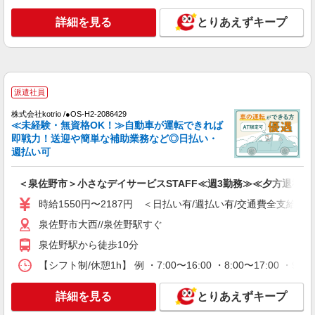
迎など＊泉佐野市
詳細を見る
とりあえずキープ
時給1550円〜2187円 ＜日払い有/週払い有/交
通費全支給(ガソリン代含む)＞
泉佐野市大西//泉佐野駅すぐ
詳細を見る
キープ
派遣社員
株式会社kotrio /●OS-H2-2086429
派遣社員
≪未経験・無資格OK！≫自動車が運転できれば
株式会社kotrio /●OS-H2-2051114
即戦力！送迎や簡単な補助業務など◎日払い・
タイパ最強！希望の働き方が叶う有料住宅のス
週払い可
タッフ★＠泉佐野駅
時給1550円〜2187円 ＜日払い有/週払い有/交
＜泉佐野市＞小さなデイサービスSTAFF≪週3勤務≫≪夕方退社≫
通費全支給(ガソリン代含む)＞
時給1550円〜2187円 ＜日払い有/週払い有/交通費全支給(ガ
泉佐野市大西//泉佐野駅すぐ
泉佐野市大西//泉佐野駅すぐ
詳細を見る
キープ
泉佐野駅から徒歩10分
【シフト制/休憩1h】 例 ・7:00〜16:00 ・8:00〜17:00 ・9:
派遣社員
株式会社kotrio /●OS-H2-1980943
詳細を見る
とりあえずキープ
<泉佐野市>高時給&シフト柔軟でいいとこ取り