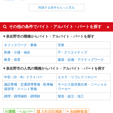
関連する条件をもっと見る
同じ雇用形態から泉佐野駅の求人を探す
派遣社員
同じ特徴から泉佐野駅の求人を探す
その他の条件でバイト・アルバイト・パートを探す
入社日応相談
未経験歓迎
泉佐野市の職種からバイト・アルバイト・パートを探す
経験者・有資格者歓迎
新卒・第二新卒歓迎
オフィスワーク・事務
営業
女性活躍中
主婦・主夫歓迎
医療・介護・福祉
IT・クリエイティブ
フリーター歓迎
学歴不問
教育・保育
建築・設備・アクティブワーク
ブランクOK
ミドル（40代～）活躍中
泉佐野市の人気の職種からバイト・アルバイト・パートを探す
エルダー（50代～）活躍中
シニア（60代～）活躍中
中型（2t・4t）ドライバー
エステ・リフレクソロジー
高収入・高額
ボーナス・賞与あり
施設警備・交通誘導警備・駐車輪
サービス提供責任者・ソーシャル
昇給あり
完全週休2日制
場管理・イベント警備
ワーカー
フルタイム歓迎
禁煙・分煙
調理・調理補助・調理師
製造・組立・加工
駅直結・駅チカ
車通勤OK
バイク通勤OK
自転車通勤OK
介護職・ヘルパー
入社日応相談
未経験歓迎