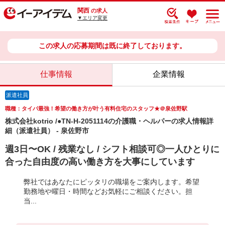
関西
の求人
▼エリア変更
この求人の応募期間は既に終了しております。
仕事情報
企業情報
派遣社員
職種：タイパ最強！希望の働き方が叶う有料住宅のスタッフ★＠泉佐野駅
株式会社kotrio /●TN-H-2051114の介護職・ヘルパーの求人情報詳
細（派遣社員） - 泉佐野市
週3日〜OK / 残業なし / シフト相談可◎一人ひとりに
合った自由度の高い働き方を大事にしています
弊社ではあなたにピッタリの職場をご案内します。希望
勤務地や曜日・時間などお気軽にご相談ください。担
当...