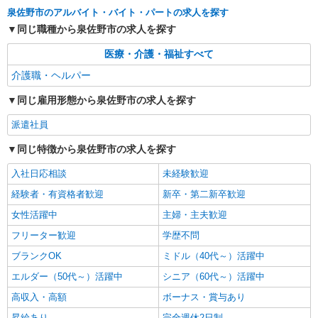
泉佐野市のアルバイト・バイト・パートの求人を探す
時給1400円〜 ＜日払い有/週払い有/交通費全
支給(ガソリン代含む)＞
同じ職種から泉佐野市の求人を探す
泉佐野市
医療・介護・福祉すべて
介護職・ヘルパー
詳細を見る
キープ
同じ雇用形態から泉佐野市の求人を探す
派遣社員
株式会社kotrio /●OS-H2-1905902
派遣社員
泉佐野駅▼綺麗なサ高住で生活ケア▼清掃やフ
同じ特徴から泉佐野市の求人を探す
ロアの巡回など
時給1550円〜2187円 ＜日払い有/週払い有/交
入社日応相談
未経験歓迎
通費全支給(ガソリン代含む)＞
経験者・有資格者歓迎
新卒・第二新卒歓迎
泉佐野市大西//泉佐野駅すぐ
女性活躍中
主婦・主夫歓迎
詳細を見る
キープ
フリーター歓迎
学歴不問
ブランクOK
ミドル（40代～）活躍中
派遣社員
エルダー（50代～）活躍中
シニア（60代～）活躍中
株式会社kotrio /●OS-H2-2067051
泉佐野駅≫家庭的でこぢんまりしたグルホ＊家
高収入・高額
ボーナス・賞与あり
事サポートなど
昇給あり
完全週休2日制