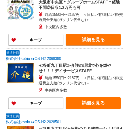
大阪市中央区＊グループホームSTAFF＊経験
不問◎日収1.2万円も可
時給1550円〜2187円 ＜日払い有/週払い有/交
通費全支給(ガソリン代含む)＞
中央区内多数
詳細を見る
キープ
派遣社員
株式会社kotrio /●OS-H2-2068380
≪谷町九丁目駅≫介護の現場で心を燃や
せ！！！デイサービスSTAFF
時給1550円〜2187円 ＜日払い有/週払い有/交
通費全支給(ガソリン代含む)＞
中央区内多数
詳細を見る
キープ
派遣社員
株式会社kotrio /●OS-H2-2028501
≪谷町九丁目駅≫日勤のみ＆残業ナシ！お迎え