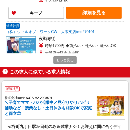
詳細を見る
キープ
派遣社員
（株）ウィルオブ・ワークCW 大阪支店/ms270101
夜勤専従
時給1700円 ◆前払い・日払い・週払いOK
大阪府大阪市中央区
もっと見る
詳細を見る
キープ
この求人に似ている求人情報
派遣社員
株式会社kotrio /●OS-H2-2067059
派遣社員
谷町九丁目駅≫家庭的でこぢんまりしたグルホ
＊家事サポートなど
株式会社kotrio /●OS-H2-2028501
＼子育てママ・パパ活躍中／見守りやリハビリ
時給1550円〜2187円 ＜日払い有/週払い有/交
補助など！残業なし・土日休みも相談OKで家庭
通費全支給(ガソリン代含む)＞
と両立◎
中央区内多数
≪谷町九丁目駅≫日勤のみ＆残業ナシ！お迎えに間に合うデイサー