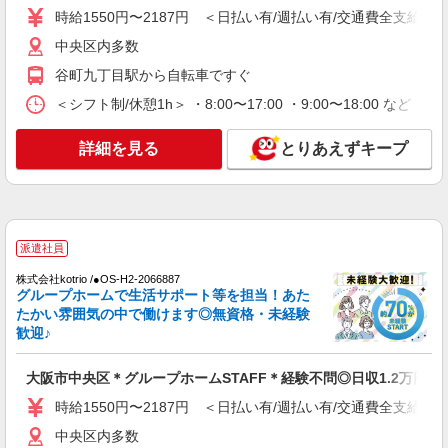
詳細を見る
キープ
時給1550円〜2187円 ＜日払い有/週払い有/交通費全支給(ガ
中央区内多数
派遣社員
株式会社kotrio /●OS-H1-2014529
谷町九丁目駅から自転車ですぐ
谷町四丁目駅◆サ高住スタッフ◆穏やかな職場
＜シフト制/休憩1h＞ ・8:00〜17:00 ・9:00〜18:00 など 
×週3〜×残業なし
時給1550円〜2187円 ＜日払い有/週払い有/交
詳細を見る
とりあえずキープ
通費全支給(ガソリン代含む)＞
中央区
詳細を見る
キープ
派遣社員
派遣社員
株式会社kotrio /●OS-H2-2066887
株式会社kotrio /●OS-H1-2114944
グループホームで生活サポート等を担当！あた
心斎橋駅⇒キレイな病院で介護補助/事務作業
たかい雰囲気の中で働けます◎無資格・未経験
など
歓迎♪
時給1550円〜2187円 ＜日払い有/週払い有/交
通費全支給(ガソリン代含む)＞
大阪市中央区＊グループホームSTAFF＊経験不問◎日収1.2万円も
大阪市中央区
時給1550円〜2187円 ＜日払い有/週払い有/交通費全支給(ガ
中央区内多数
詳細を見る
キープ