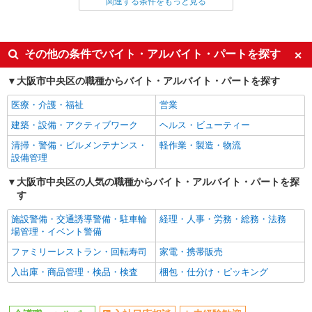
関連する条件をもっと見る
同じ雇用形態から谷町九丁目駅の求人を探す
派遣社員
同じ特徴から谷町九丁目駅の求人を探す
その他の条件でバイト・アルバイト・パートを探す
入社日応相談
未経験歓迎
大阪市中央区の職種からバイト・アルバイト・パートを探す
経験者・有資格者歓迎
新卒・第二新卒歓迎
医療・介護・福祉
営業
女性活躍中
主婦・主夫歓迎
建築・設備・アクティブワーク
ヘルス・ビューティー
フリーター歓迎
学歴不問
清掃・警備・ビルメンテナンス・
軽作業・製造・物流
ブランクOK
ミドル（40代～）活躍中
設備管理
エルダー（50代～）活躍中
シニア（60代～）活躍中
大阪市中央区の人気の職種からバイト・アルバイト・パートを探
す
高収入・高額
ボーナス・賞与あり
昇給あり
完全週休2日制
施設警備・交通誘導警備・駐車輪
経理・人事・労務・総務・法務
場管理・イベント警備
フルタイム歓迎
禁煙・分煙
ファミリーレストラン・回転寿司
家電・携帯販売
駅直結・駅チカ
車通勤OK
入出庫・商品管理・検品・検査
梱包・仕分け・ピッキング
バイク通勤OK
自転車通勤OK
残業少なめ（月20h未満）
交通費支給