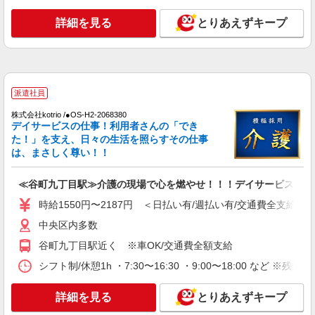
谷町四丁目駅｜リハビリ補助などのデイサービ
スSTAFF♪未経験OK
詳細を見る
とりあえずキープ
時給1550円〜2187円 ＜日払い有/週払い有/交
通費全支給(ガソリン代含む)＞
中央区
派遣社員
詳細を見る
キープ
株式会社kotrio /●OS-H2-2068380
デイサービスの仕事！利用者さんの「でき
派遣社員
た！」を支え、日々の生活を照らすその仕事
株式会社kotrio /●OS-H1-2114945
は、まさしく尊い！！
天満橋駅⇒キレイな病院で介護補助/事務作業
など
≪谷町九丁目駅≫介護の現場で心を燃やせ！！！デイサービスSTA
時給1550円〜2187円 ＜日払い有/週払い有/交
通費全支給(ガソリン代含む)＞
時給1550円〜2187円 ＜日払い有/週払い有/交通費全支給(ガ
大阪市中央区
中央区内多数
谷町九丁目駅近く ※車OK/交通費全額支給
詳細を見る
キープ
シフト制/休憩1h ・7:30〜16:30 ・9:00〜18:00 など ※残業
派遣社員
株式会社kotrio /●OS-H2-2093977
詳細を見る
とりあえずキープ
＼健康的に働こう／利用者さんと一緒に体操や