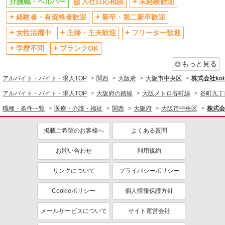
介護職・ヘルパー
入社日応相談
未経験歓迎
社会保険あり
産休・育休取得実績あり
経験者・有資格者歓迎
新卒・第二新卒歓迎
退職金・財形貯蓄制度あり
各種手当（家族・役職・インセン
ティブなど）あり
女性活躍中
主婦・主夫歓迎
フリーター歓迎
制服貸与
研修制度あり
学歴不問
ブランクOK
資格取得支援制度あり
もっと見る
同じ職種から求人を探す
アルバイト・バイト・求人TOP
関西
大阪府
大阪市中央区
株式会社kotr
医療・介護・福祉
アルバイト・バイト・求人TOP
大阪府の路線
大阪メトロ谷町線
谷町九丁
介護職・ヘルパー
職種・条件一覧
医療・介護・福祉
関西
大阪府
大阪市中央区
株式会社
同じ特徴から求人を探す
掲載ご希望のお客様へ
よくある質問
未経験歓迎
ミドル（40代～）活躍中
お問い合わせ
利用規約
ボーナス・賞与あり
車通勤OK
交通費支給
社会保険あり
リンクについて
プライバシーポリシー
産休・育休取得実績あり
Cookieポリシー
個人情報保護方針
メールサービスについて
サイト運営会社