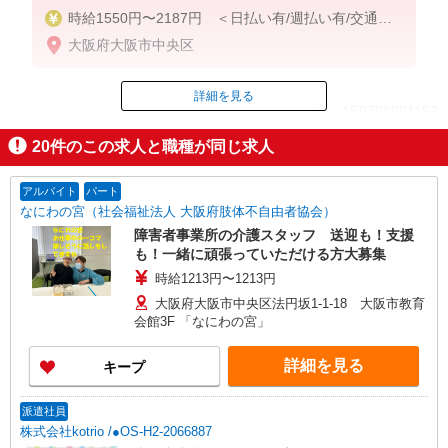
時給1550円〜2187円 ＜日払い有/週払い有/交通費
全支給(ガソリン代含む)＞
大阪府大阪市中央区
詳細を見る
ID：AE0708991152
20
件のこの求人と職種が同じ求人
掲載期間終了
アルバイト
パート
なにわの宮（社会福祉法人 大阪府肢体不自由者協会）
障害者事業所の介護スタッフ 送迎も！支援
も！一緒に頑張っていただける方大募集
時給1213円〜1213円
大阪府大阪市中央区法円坂1-1-18 大阪市教育
会館3F 「なにわの宮」
詳細を見る
キープ
派遣社員
株式会社kotrio /●OS-H2-2066887