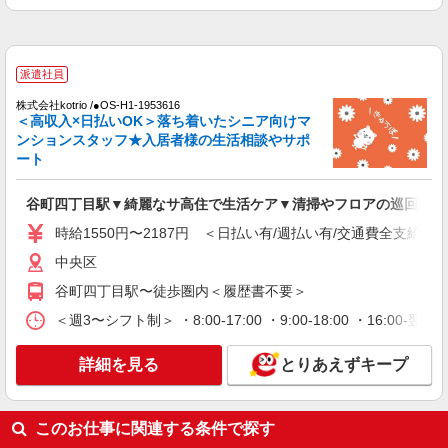
リハビリサポート等
時給1550円〜2187円 ＜日払い有/週払い有/交
通費全支給(ガソリン代含む)＞
派遣社員
中央区内多数
株式会社kotrio /●OS-H1-1953616
＜高収入×日払いOK＞落ち着いたシニア向けマ
詳細を見る
キープ
ンションスタッフ★入居者様の生活相談やサポ
ート
派遣社員
株式会社kotrio /●OS-H2-2010085
谷町四丁目駅▼綺麗なサ高住で生活ケア▼清掃やフロアの巡回など
谷町九丁目駅＊少人数グルホで利用者さんと家
時給1550円〜2187円 ＜日払い有/週払い有/交通費全支給(ガ
事や掃除など♪日払いOK
時給1550円〜2187円 ＜日払い有/週払い有/交
中央区
通費全支給(ガソリン代含む)＞
谷町四丁目駅〜徒歩圏内＜履歴書不要＞
中央区内多数
＜週3〜シフト制＞ ・8:00-17:00 ・9:00-18:00 ・16:
詳細を見る
キープ
詳細を見る
とりあえずキープ
派遣社員
株式会社kotrio /●OS-H2-2051248
このお仕事に関連する条件で探す
谷町九丁目駅＊年齢不問◎未経験から安定した