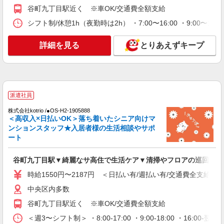
谷町九丁目駅近く ※車OK/交通費全額支給
派遣社員
シフト制/休憩1h（夜勤時は2h） ・7:00〜16:00 ・9:00〜18:
（株）ウィルオブ・ワークCW 大阪支店/ms270101
高齢者向け住宅staff
詳細を見る
とりあえずキープ
時給1700円 ◆前払い・日払い・週払いOK
大阪府大阪市中央区
詳細を見る
キープ
派遣社員
株式会社kotrio /●OS-H2-1905888
派遣社員
＜高収入×日払いOK＞落ち着いたシニア向けマ
（株）ウィルオブ・ワークCW 大阪支店/ms270101
ンションスタッフ★入居者様の生活相談やサポ
高齢者向けマンションstaff
ート
時給1700円 ◆前払い・日払い・週払いOK
大阪府大阪市中央区
谷町九丁目駅▼綺麗なサ高住で生活ケア▼清掃やフロアの巡回など
時給1550円〜2187円 ＜日払い有/週払い有/交通費全支給(ガ
詳細を見る
キープ
中央区内多数
谷町九丁目駅近く ※車OK/交通費全額支給
派遣社員
株式会社kotrio /●OS-H1-1954457
＜週3〜シフト制＞ ・8:00-17:00 ・9:00-18:00 ・16: