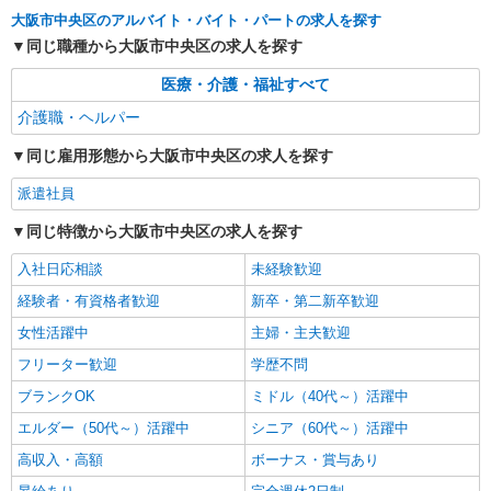
業界へ＊サ高住
大阪市中央区のアルバイト・バイト・パートの求人を探す
時給1550円〜2187円 ＜日払い有/週払い有/交
同じ職種から大阪市中央区の求人を探す
通費全支給(ガソリン代含む)＞
中央区内多数
医療・介護・福祉すべて
介護職・ヘルパー
詳細を見る
キープ
同じ雇用形態から大阪市中央区の求人を探す
派遣社員
派遣社員
株式会社kotrio /●OS-H2-2051106
タイパ最強！希望の働き方が叶う有料住宅のス
同じ特徴から大阪市中央区の求人を探す
タッフ★＠谷町九丁目駅
入社日応相談
未経験歓迎
時給1550円〜2187円 ＜日払い有/週払い有/交
通費全支給(ガソリン代含む)＞
経験者・有資格者歓迎
新卒・第二新卒歓迎
中央区内多数
女性活躍中
主婦・主夫歓迎
フリーター歓迎
学歴不問
詳細を見る
キープ
ブランクOK
ミドル（40代～）活躍中
エルダー（50代～）活躍中
シニア（60代～）活躍中
高収入・高額
ボーナス・賞与あり