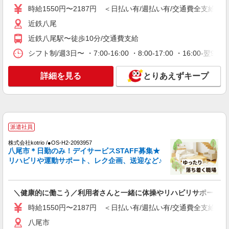
時給1550円〜2187円 ＜日払い有/週払い有/交通費全支給(ガ
詳細を見る
キープ
近鉄八尾
派遣社員
近鉄八尾駅〜徒歩10分/交通費支給
株式会社kotrio /●OS-H2-1840260
シフト制/週3日〜 ・7:00-16:00 ・8:00-17:00 ・16:0
綺麗な高齢者マンションの見守りスタッフ＠八
尾市
詳細を見る
とりあえずキープ
時給1550円〜2187円 ＜日払い有/週払い有/交
通費全支給(ガソリン代含む)＞
近鉄八尾
詳細を見る
キープ
派遣社員
株式会社kotrio /●OS-H2-2093957
アルバイト
パート
八尾市＊日勤のみ！デイサービスSTAFF募集★
グループホーム ソラストいずみ八尾/2780000074-024
リハビリや運動サポート、レク企画、送迎など♪
介護職員（ヘルパー）（施設兼務）
時給1,565円〜1,665円（経験・能力等による）
＼健康的に働こう／利用者さんと一緒に体操やリハビリサポート等
大阪府八尾市泉町1-2 バス停「西郡南口」下車
徒歩1分
時給1550円〜2187円 ＜日払い有/週払い有/交通費全支給(ガ
八尾市
詳細を見る