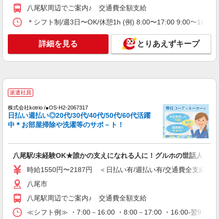
キープ
八尾駅周辺でご案内♪ 交通費全額支給
＊シフト制/週3日〜OK/休憩1h (例) 8:00〜17:00 9:00〜18:
正社員
グループホーム ソラストいずみ八尾/2780000074-007
介護職員（ヘルパー）（介護助手）
詳細を見る
とりあえずキープ
月給250,104円 ＜給与補足＞夜勤6回分（ロン
グ2回＋ショート4回:50,504円）含む。※夜勤1回
あたり10,684円（深夜割増＋夜勤1手当）、7,284
大阪府八尾市泉町1-2 バス停「西郡南口」下車
円（深夜割増＋夜勤2手当）
徒歩1分
派遣社員
詳細を見る
キープ
株式会社kotrio /●OS-H2-2067317
日払い週払い◎20代/30代/40代/50代/60代活躍
中＊お部屋掃除や洗濯等のサポ－ト！
派遣社員
（株）ウィルオブ・ワークCW 天王寺支店/ms270401
高齢者向け住宅staff
八尾駅/未経験OK★誰かの支えになれる人に！グルホの世話人♪
時給1700円 ◆前払い・日払い・週払いOK
時給1550円〜2187円 ＜日払い有/週払い有/交通費全支給(ガ
大阪府八尾市
八尾市
詳細を見る
キープ
八尾駅周辺でご案内♪ 交通費全額支給
≪シフト例≫ ・7:00－16:00 ・8:00－17:00 ・16:00-