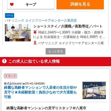
手当 〇早朝7:00〜8:00/夜間18:00〜20:00は時給
詳細を見る
キープ
25％UP
パート
パナソニック エイジフリーケアセンター八尾高安
ショートステイ／介護職／夜勤専従／パート
時給1,244円〜1,308円 ※経験・能力・資格等
による 社会福祉士・介護福祉士 時給1,308円 その
他資格 時給1,244円 ※一律処遇改善加算含む 〇時
パナソニック エイジフリーケアセンター八尾
間外勤務手当 〇土日祝勤務手当 〇夜勤手当 〇無
高安 大阪府八尾市高安町南6-59-5
事故無違反表彰金 〇年末年始勤務手当
もっと見る
詳細を見る
キープ
この求人に似ている求人情報
パート
パナソニック エイジフリーケアセンター八尾高安
派遣社員
デイサービス／介護職／パート／勤務日数・時
株式会社kotrio /●OS-H2-1840260
間は応相談
綺麗な高齢者マンションで入居者の生活介助や
時給1,244円〜1,308円 ※経験・能力・資格等
見守り★未経験歓迎！負担少なめで夕方退勤も
による 社会福祉士・介護福祉士 時給1,308円 その
可能
他資格 時給1,244円 ※一律処遇改善加算含む 〇時
パナソニック エイジフリーケアセンター八尾
間外勤務手当 〇土日祝勤務手当 〇無事故無違反表
高安 大阪府八尾市高安町南6-59-5
綺麗な高齢者マンションの見守りスタッフ＠八尾市
彰金 〇年末年始勤務手当