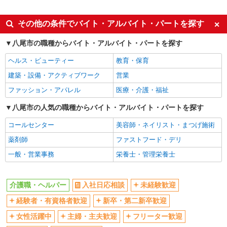
派遣社員
同じ特徴から八尾駅の求人を探す
その他の条件でバイト・アルバイト・パートを探す
入社日応相談
未経験歓迎
八尾市の職種からバイト・アルバイト・パートを探す
経験者・有資格者歓迎
新卒・第二新卒歓迎
ヘルス・ビューティー
教育・保育
女性活躍中
主婦・主夫歓迎
建築・設備・アクティブワーク
営業
フリーター歓迎
学歴不問
ファッション・アパレル
医療・介護・福祉
ブランクOK
ミドル（40代～）活躍中
八尾市の人気の職種からバイト・アルバイト・パートを探す
エルダー（50代～）活躍中
シニア（60代～）活躍中
コールセンター
美容師・ネイリスト・まつげ施術
高収入・高額
ボーナス・賞与あり
薬剤師
ファストフード・デリ
昇給あり
完全週休2日制
一般・営業事務
栄養士・管理栄養士
フルタイム歓迎
禁煙・分煙
駅直結・駅チカ
車通勤OK
介護職・ヘルパー
入社日応相談
未経験歓迎
バイク通勤OK
自転車通勤OK
残業少なめ（月20h未満）
経験者・有資格者歓迎
新卒・第二新卒歓迎
交通費支給
社会保険あり
産休・育休取得実績あり
女性活躍中
主婦・主夫歓迎
フリーター歓迎