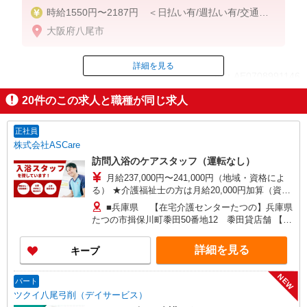
時給1550円〜2187円 ＜日払い有/週払い有/交通費
全支給(ガソリン代含む)＞
大阪府八尾市
詳細を見る
ID：AE0708991146
20
件のこの求人と職種が同じ求人
掲載期間終了
正社員
株式会社ASCare
訪問入浴のケアスタッフ（運転なし）
月給237,000円〜241,000円（地域・資格によ
る） ★介護福祉士の方は月給20,000円加算（資格
手当） 別途交通費支給（30,000円上限／月） 別途
■兵庫県 【在宅介護センターたつの】兵庫県
残業手当（月平均残業時間15時間）残業代全額支
たつの市揖保川町黍田50番地12 黍田貸店舗 【在
給
宅介護センター神戸中央】兵庫県神戸市中央区琴
ノ緒町二丁目8番地18 KOEI IDA Bldg 101号室
詳細を見る
キープ
【在宅介護センターはりま】兵庫県加古川市加古
川町北在家2648番地 ロイヤルコーポ加古川103
NEW
号室 ■大阪府 【在宅介護センター富田林】大阪府
パート
富田林市甲田一丁目3番地6 アプローズ富田林
ツクイ八尾弓削（デイサービス）
102号室 【在宅介護センター豊中】大阪府豊中市