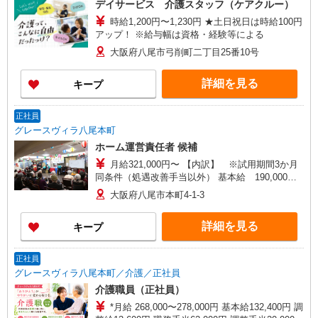
デイサービス 介護スタッフ（ケアクルー）
庄内西町二丁目15番地8 グランツ豊中 1階2号
時給1,200円〜1,230円 ★土日祝日は時給100円
室 【在宅介護センター八尾】大阪府八尾市若林町
アップ！ ※給与幅は資格・経験等による
三丁目144番地2
大阪府八尾市弓削町二丁目25番10号
詳細を見る
キープ
正社員
グレースヴィラ八尾本町
ホーム運営責任者 候補
月給321,000円〜 【内訳】 ※試用期間3か月
同条件（処遇改善手当以外） 基本給 190,000円
調整給 28,500円 職務手当 31,000円 初任給調
大阪府八尾市本町4-1-3
整手当 1,500円 処遇改善手当70,000円〜（※処
遇改善手当のみ試用期間経過後より支給） ※処遇
詳細を見る
キープ
改善手当の金額は、一例となります。 前職のご
経験を勘案して決定します。
正社員
グレースヴィラ八尾本町／介護／正社員
介護職員（正社員）
*月給 268,000〜278,000円 基本給132,400円 調