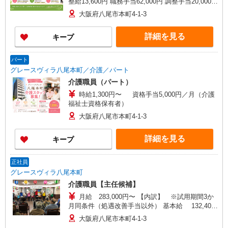
整給13,600円 職務手当62,000円 調整手当20,000円
夜勤手当5,000円／回（月4回程度）※ 処遇改善手
大阪府八尾市本町4-1-3
当20,000円〜／月※ 資格手当10,000円/月（介護福
祉士資格保有の方） *試用期間中の月給 228,000〜
詳細を見る
キープ
238,000円 ※試用期間3ヶ月経過後から支給 夜勤
手当5,000円／回（月4回程度） 処遇改善手当
20,000円〜／月
パート
グレースヴィラ八尾本町／介護／パート
介護職員（パート）
時給1,300円〜 資格手当5,000円／月（介護
福祉士資格保有者）
大阪府八尾市本町4-1-3
詳細を見る
キープ
正社員
グレースヴィラ八尾本町
介護職員【主任候補】
月給 283,000円〜 【内訳】 ※試用期間3か
月同条件（処遇改善手当以外） 基本給 132,400
円 調整給 13,600円 職務手当 42,000円 責任者手当
大阪府八尾市本町4-1-3
45,000円 調整手当 20,000円 資格手当 10,000