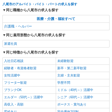
八尾市のアルバイト・バイト・パートの求人を探す
八尾市
同じ職種から八尾市の求人を探す
詳細を見る
キープ
医療・介護・福祉すべて
介護職・ヘルパー
派遣社員
（株）ウィルオブ・ワークCW 天王寺支店/ms270401
同じ雇用形態から八尾市の求人を探す
日常生活の見守りスタッフ
派遣社員
時給1500円 ◆前払い・日払い・週払いOK
大阪府八尾市近鉄八尾周辺
同じ特徴から八尾市の求人を探す
入社日応相談
未経験歓迎
詳細を見る
キープ
経験者・有資格者歓迎
新卒・第二新卒歓迎
女性活躍中
主婦・主夫歓迎
フリーター歓迎
学歴不問
ブランクOK
ミドル（40代～）活躍中
エルダー（50代～）活躍中
シニア（60代～）活躍中
高収入・高額
ボーナス・賞与あり
昇給あり
完全週休2日制