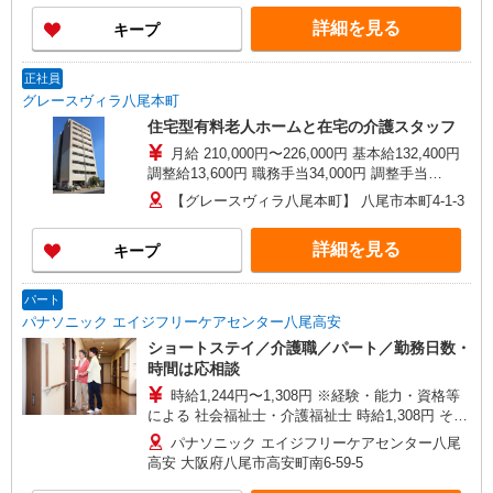
円（介護福祉士資格保有者に限る） 処遇改善手当
詳細を見る
キープ
20,000円〜（※処遇改善手当のみ試用期間経過後
より支給） ※処遇改善手当の金額は、一例となり
ます。 前職のご経験を勘案して決定します。
正社員
グレースヴィラ八尾本町
住宅型有料老人ホームと在宅の介護スタッフ
月給 210,000円〜226,000円 基本給132,400円
調整給13,600円 職務手当34,000円 調整手当
20,000円 資格手当10,000円（介護福祉士資格保有
【グレースヴィラ八尾本町】 八尾市本町4-1-3
者） 試用期間3か月経過後：処遇改善手当16,000
円〜 交通費規定支給：上限25,000円/月 昇給年1回
詳細を見る
キープ
（4月） 賞与2回（7月・12月/前年度実績2.5ヶ月
分） 年末年始出勤手当
パート
パナソニック エイジフリーケアセンター八尾高安
ショートステイ／介護職／パート／勤務日数・
時間は応相談
時給1,244円〜1,308円 ※経験・能力・資格等
による 社会福祉士・介護福祉士 時給1,308円 その
他資格 時給1,244円 ※一律処遇改善加算含む 〇時
パナソニック エイジフリーケアセンター八尾
間外勤務手当 〇土日祝勤務手当 〇夜勤手当 〇深
高安 大阪府八尾市高安町南6-59-5
夜勤務手当 〇無事故無違反表彰金 〇年末年始勤務