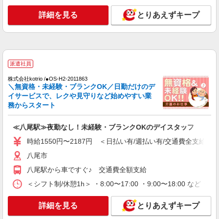
派遣社員
（株）ウィルオブ・ワークCW 天王寺支店/ms270401
詳細を見る
とりあえずキープ
小規模老人ホームstaff
時給1500円 ◆前払い・日払い・週払いOK
大阪府八尾市近鉄八尾周辺
派遣社員
詳細を見る
キープ
株式会社kotrio /●OS-H2-2011863
＼無資格・未経験・ブランクOK／日勤だけのデ
派遣社員
イサービスで、レクや見守りなど始めやすい業
（株）ウィルオブ・ワークCW 天王寺支店/ms270401
務からスタート
高齢者向けマンションstaff
時給1700円 ◆前払い・日払い・週払いOK
≪八尾駅≫夜勤なし！未経験・ブランクOKのデイスタッフ
大阪府八尾市近鉄八尾周辺
時給1550円〜2187円 ＜日払い有/週払い有/交通費全支給(ガ
八尾市
詳細を見る
キープ
八尾駅から車ですぐ♪ 交通費全額支給
正社員
＜シフト制/休憩1h＞ ・8:00〜17:00 ・9:00〜18:00 など 
グループホーム ソラストいずみ八尾/2780000074-023
介護職員（ヘルパー）（施設兼務）
詳細を見る
とりあえずキープ
月給241,200円〜267,200円（経験・能力等に