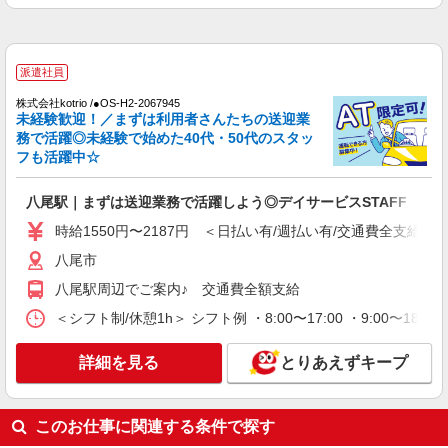
よる）
大阪府八尾市泉町1-2 バス停「西郡南口」下車
徒歩1分
派遣社員
詳細を見る
キープ
株式会社kotrio /●OS-H2-2067945
未経験歓迎！／まずは利用者さんたちの送迎業
務で活躍◎未経験で始めた40代・50代のスタッ
正社員
フも活躍中☆
グループホーム ソラストいずみ八尾/2780000074-008
介護職員（ヘルパー）（介護助手）
八尾駅｜まずは送迎業務で活躍しよう◎デイサービスSTAFF
月給199,600円
時給1550円〜2187円 ＜日払い有/週払い有/交通費全支給(ガ
大阪府八尾市泉町1-2 バス停「西郡南口」下車
徒歩1分
八尾市
八尾駅周辺でご案内♪ 交通費全額支給
詳細を見る
キープ
＜シフト制/休憩1h＞ シフト例 ・8:00〜17:00 ・9:00〜18:
派遣社員
詳細を見る
とりあえずキープ
株式会社kotrio /●OS-H2-2093957
＼健康的に働こう／利用者さんと一緒に体操や
リハビリサポート等
このお仕事に関連する条件で探す
時給1550円〜2187円 ＜日払い有/週払い有/交
通費全支給(ガソリン代含む)＞