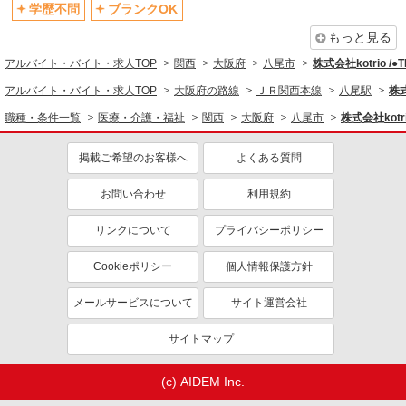
退職金・財形貯蓄制度あり
各種手当（家族・役職・インセン
学歴不問
ブランクOK
ティブなど）あり
もっと見る
制服貸与
研修制度あり
アルバイト・バイト・求人TOP
関西
大阪府
八尾市
株式会社kotrio /
資格取得支援制度あり
アルバイト・バイト・求人TOP
大阪府の路線
ＪＲ関西本線
八尾駅
株式
同じ職種から求人を探す
職種・条件一覧
医療・介護・福祉
関西
大阪府
八尾市
株式会社kotr
医療・介護・福祉
掲載ご希望のお客様へ
よくある質問
介護職・ヘルパー
お問い合わせ
利用規約
同じ特徴から求人を探す
未経験歓迎
ミドル（40代～）活躍中
リンクについて
プライバシーポリシー
ボーナス・賞与あり
車通勤OK
Cookieポリシー
個人情報保護方針
交通費支給
社会保険あり
メールサービスについて
サイト運営会社
産休・育休取得実績あり
サイトマップ
(c) AIDEM Inc.