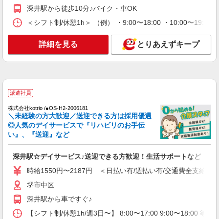
時給1550円〜2187円 ＜日払い有/週払い有/交
深井駅から徒歩10分♪バイク・車OK
通費全支給(ガソリン代含む)＞
＜シフト制/休憩1h＞ （例） ・9:00〜18:00 ・10:00〜19:0
堺市中区
詳細を見る
とりあえずキープ
詳細を見る
キープ
派遣社員
株式会社kotrio /●OS-H2-2009928
できないことだけ、そっとお手伝い＊障がい者
派遣社員
デイサービスSTAFF
株式会社kotrio /●OS-H2-2006181
時給1550円〜2187円 ＜日払い有/週払い有/交
＼未経験の方大歓迎／送迎できる方は採用優遇
通費全支給(ガソリン代含む)＞
◎人気のデイサービスで『リハビリのお手伝
堺市中区
い』、『送迎』など
詳細を見る
キープ
深井駅☆デイサービス♪送迎できる方歓迎！生活サポートなど
時給1550円〜2187円 ＜日払い有/週払い有/交通費全支給(ガ
堺市中区
深井駅から車ですぐ♪
【シフト制/休憩1h/週3日〜】 8:00〜17:00 9:00〜18:00 等