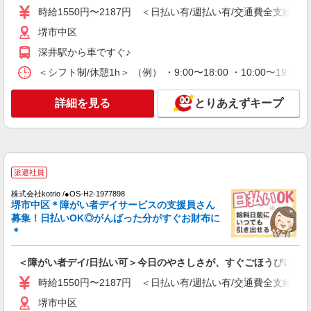
時給1550円〜2187円 ＜日払い有/週払い有/交
時給1550円〜2187円 ＜日払い有/週払い有/交通費全支給(ガ
通費全支給(ガソリン代含む)＞
堺市中区
堺市中区
深井駅から車ですぐ♪
詳細を見る
＜シフト制/休憩1h＞ （例） ・9:00〜18:00 ・10:00〜19:0
キープ
詳細を見る
とりあえずキープ
派遣社員
株式会社kotrio /●OS-H2-2006181
深井駅☆デイサービス♪送迎できる方歓迎！生
活サポートなど
時給1550円〜2187円 ＜日払い有/週払い有/交
派遣社員
通費全支給(ガソリン代含む)＞
堺市中区
株式会社kotrio /●OS-H2-1977898
堺市中区＊障がい者デイサービスの支援員さん
募集！日払いOK◎がんばった分がすぐお財布に
詳細を見る
キープ
＊
派遣社員
＜障がい者デイ/日払い可＞今日のやさしさが、すぐごほうびに
株式会社kotrio /●OS-H2-2069151
時給1550円〜2187円 ＜日払い有/週払い有/交通費全支給(ガ
深井駅★即日お仕事開始も可！キレイな高齢者
住宅STAFF◎
堺市中区