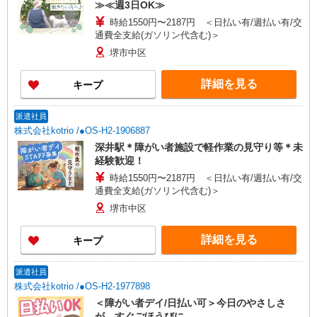
≫≪週3日OK≫
時給1550円〜2187円 ＜日払い有/週払い有/交
通費全支給(ガソリン代含む)＞
堺市中区
詳細を見る
キープ
派遣社員
株式会社kotrio /●OS-H2-1906887
深井駅＊障がい者施設で軽作業の見守り等＊未
経験歓迎！
時給1550円〜2187円 ＜日払い有/週払い有/交
通費全支給(ガソリン代含む)＞
堺市中区
詳細を見る
キープ
派遣社員
株式会社kotrio /●OS-H2-1977898
＜障がい者デイ/日払い可＞今日のやさしさ
が、すぐごほうびに