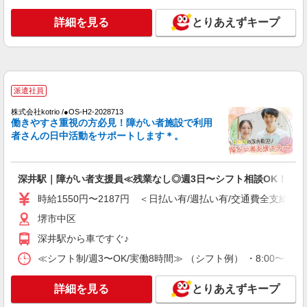
詳細を見る
とりあえずキープ
派遣社員
株式会社kotrio /●OS-H2-2028713
働きやすさ重視の方必見！障がい者施設で利用
者さんの日中活動をサポートします＊。
深井駅｜障がい者支援員≪残業なし◎週3日〜シフト相談OK！≫
時給1550円〜2187円 ＜日払い有/週払い有/交通費全支給(ガ
堺市中区
深井駅から車ですぐ♪
≪シフト制/週3〜OK/実働8時間≫ （シフト例） ・8:00〜17:00
詳細を見る
とりあえずキープ