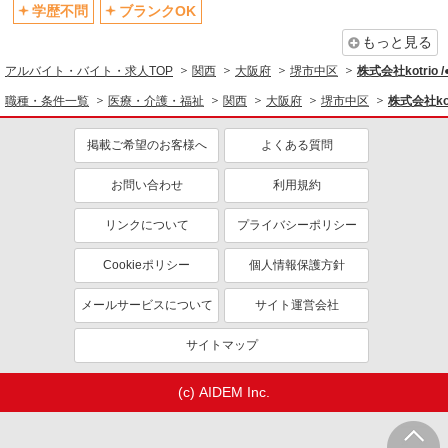
学歴不問
ブランクOK
もっと見る
アルバイト・バイト・求人TOP
関西
大阪府
堺市中区
株式会社kotrio 
職種・条件一覧
医療・介護・福祉
関西
大阪府
堺市中区
株式会社kot
掲載ご希望のお客様へ
よくある質問
お問い合わせ
利用規約
リンクについて
プライバシーポリシー
Cookieポリシー
個人情報保護方針
メールサービスについて
サイト運営会社
サイトマップ
(c) AIDEM Inc.