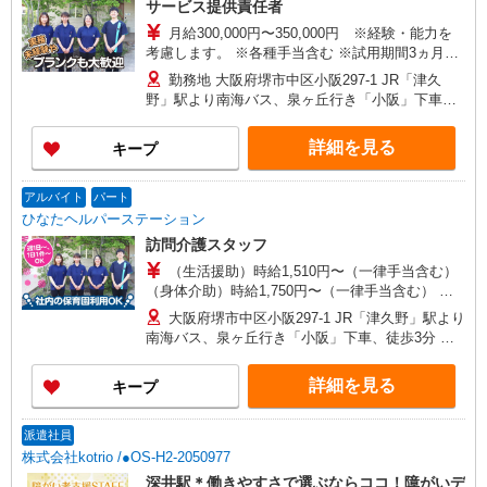
サービス提供責任者
月給300,000円〜350,000円 ※経験・能力を
考慮します。 ※各種手当含む ※試用期間3ヵ月程
度有（月給276,970円）
勤務地 大阪府堺市中区小阪297-1 JR「津久
野」駅より南海バス、泉ヶ丘行き「小阪」下車、
徒歩3分 南海「堺東」駅より南海バス、東山車庫
行き「小阪」下車、徒歩3分 ★車通勤可（駐車場
詳細を見る
キープ
完備）
アルバイト
パート
ひなたヘルパーステーション
訪問介護スタッフ
（生活援助）時給1,510円〜（一律手当含む）
（身体介助）時給1,750円〜（一律手当含む） ※
試用期間3ヵ月程度有 （生活援助）時給1,460円
大阪府堺市中区小阪297-1 JR「津久野」駅より
（一律手当含む） （身体介助）時給1,700円（一
南海バス、泉ヶ丘行き「小阪」下車、徒歩3分 南
律手当含む） ※経験・能力を考慮します。 ※移動
海「堺東」駅より南海バス、東山車庫行き「小
手当（1件250円支給） ※日曜は時給100円UP
阪」下車、徒歩3分 ★車通勤可（駐車場完備）
詳細を見る
キープ
派遣社員
株式会社kotrio /●OS-H2-2050977
深井駅＊働きやすさで選ぶならココ！障がいデ