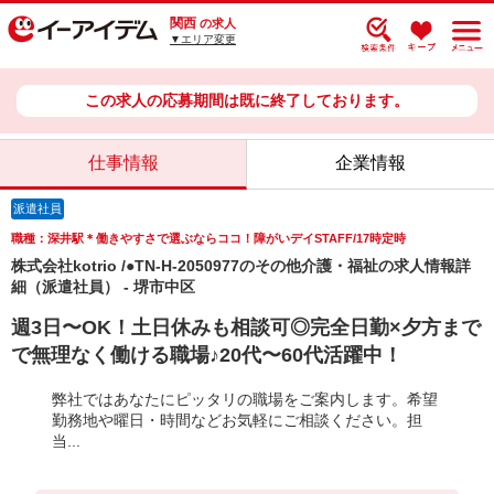
関西
の求人
▼エリア変更
この求人の応募期間は既に終了しております。
仕事情報
企業情報
派遣社員
職種：深井駅＊働きやすさで選ぶならココ！障がいデイSTAFF/17時定時
株式会社kotrio /●TN-H-2050977のその他介護・福祉の求人情報詳
細（派遣社員） - 堺市中区
週3日〜OK！土日休みも相談可◎完全日勤×夕方まで
で無理なく働ける職場♪20代〜60代活躍中！
弊社ではあなたにピッタリの職場をご案内します。希望
勤務地や曜日・時間などお気軽にご相談ください。担
当...