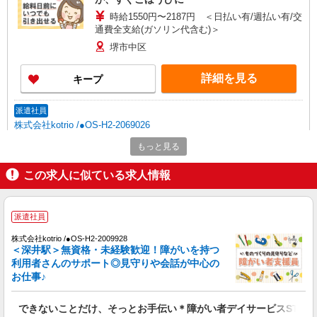
時給1550円〜2187円 ＜日払い有/週払い有/交
通費全支給(ガソリン代含む)＞
堺市中区
詳細を見る
キープ
派遣社員
株式会社kotrio /●OS-H2-2069026
堺市中区/障がい者デイ＊履歴書不要＊面接な
もっと見る
し＊資格・経験不問！
時給1550円〜2187円 ＜日払い有/週払い有/交
この求人に似ている求人情報
通費全支給(ガソリン代含む)＞
堺市中区
派遣社員
詳細を見る
キープ
株式会社kotrio /●OS-H2-2009928
＜深井駅＞無資格・未経験歓迎！障がいを持つ
利用者さんのサポート◎見守りや会話が中心の
派遣社員
お仕事♪
株式会社kotrio /●OS-H2-2028713
深井駅｜障がい者支援員≪残業なし◎週3日〜
できないことだけ、そっとお手伝い＊障がい者デイサービスSTAF
シフト相談OK！≫