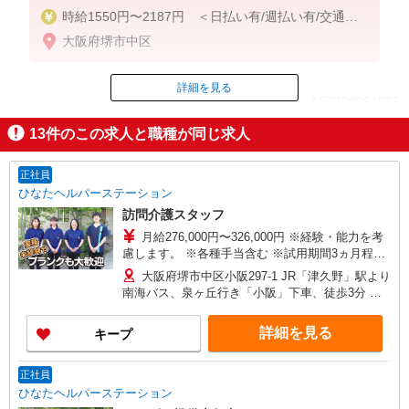
時給1550円〜2187円 ＜日払い有/週払い有/交通費
全支給(ガソリン代含む)＞
大阪府堺市中区
詳細を見る
ID：AE0708991032
13
件のこの求人と職種が同じ求人
掲載期間終了
正社員
ひなたヘルパーステーション
訪問介護スタッフ
月給276,000円〜326,000円 ※経験・能力を考
慮します。 ※各種手当含む ※試用期間3ヵ月程度
有（月給257,880円）
大阪府堺市中区小阪297-1 JR「津久野」駅より
南海バス、泉ヶ丘行き「小阪」下車、徒歩3分 南
海「堺東」駅より南海バス、東山車庫行き「小
阪」下車、徒歩3分 ★車通勤可（駐車場完備）
詳細を見る
キープ
正社員
ひなたヘルパーステーション