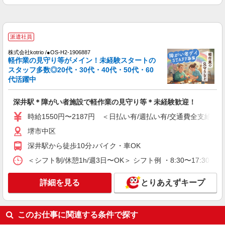
派遣社員
株式会社kotrio /●OS-H2-1906887
軽作業の見守り等がメイン！未経験スタートの
スタッフ多数◎20代・30代・40代・50代・60
代活躍中
深井駅＊障がい者施設で軽作業の見守り等＊未経験歓迎！
時給1550円〜2187円 ＜日払い有/週払い有/交通費全支給(ガ
堺市中区
深井駅から徒歩10分♪バイク・車OK
＜シフト制/休憩1h/週3日〜OK＞ シフト例 ・8:30〜17:30 ・9:
詳細を見る
とりあえずキープ
このお仕事に関連する条件で探す