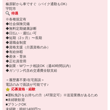
榛原駅から車ですぐ（バイク通勤もOK）
宇陀市
待遇
※各種規定有
◆社会保険完備
◆無料定期健康診断
◆日払い・週払い可
◆短期（2ヶ月）〜長期
◆退職金制度
◆資格支援（介護資格のみ）
◆有給休暇
◆産休・育休
◆正社員登用
◆副業・Wワーク相談OK（週40時間以内）
◆ガソリン代含め交通費全額支給
＜履歴書不要/在宅面談＞
電話のみで面談が可能です♪
応募資格・経験
■運転免許をお持ちの方（AT限定可）※送迎業務があるため
■未経験歓迎
■ブランクOK
未経験：時給1400円〜