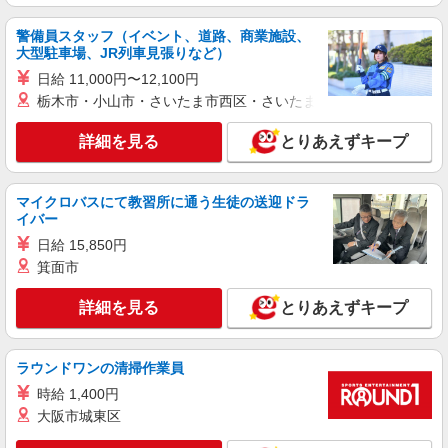
時給1500円〜2125円 ＜日払い有/週払い有/交
警備員スタッフ（イベント、道路、商業施設、
通費全支給(ガソリン代含む)＞
大型駐車場、JR列車見張りなど）
宇陀市
日給 11,000円〜12,100円
栃木市・小山市・さいたま市西区・さいたま市岩槻区・久喜市・
詳細を見る
キープ
詳細を見る
とりあえずキープ
派遣社員
株式会社kotrio /●NR-H-2011854
≪宇陀市≫夜勤なし！未経験・ブランクOKの
マイクロバスにて教習所に通う生徒の送迎ドラ
デイスタッフ
イバー
時給1500円〜2125円 ＜日払い有/週払い有/交
日給 15,850円
通費全支給(ガソリン代含む)＞
箕面市
宇陀市
詳細を見る
とりあえずキープ
詳細を見る
キープ
ラウンドワンの清掃作業員
派遣社員
株式会社kotrio /●NR-H-2102244
時給 1,400円
大阪市城東区
【年齢不問】宇陀市の小規模デイサービス＊資
格経験不問