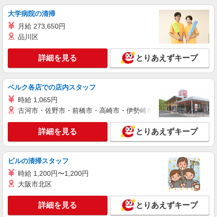
＊サ高住
大学病院の清掃
時給1500円〜2125円 ＜日払い有/週払い有/交
通費全支給(ガソリン代含む)＞
月給 273,650円
宇陀市
品川区
詳細を見る
キープ
詳細を見る
とりあえずキープ
派遣社員
ベルク各店での店内スタッフ
株式会社kotrio /●NR-H-2068648
宇陀市のデイサービス♪日勤のみ！残業ゼロで
時給 1,065円
趣味も満喫
古河市・佐野市・前橋市・高崎市・伊勢崎市・太田市・館林市・
時給1500円〜2125円 ＜日払い有/週払い有/交
通費全支給(ガソリン代含む)＞
詳細を見る
とりあえずキープ
宇陀市
ビルの清掃スタッフ
詳細を見る
キープ
時給 1,200円〜1,200円
大阪市北区
派遣社員
株式会社kotrio /●NR-H-2010064
詳細を見る
とりあえずキープ
宇陀市＊少人数グルホで利用者さんと家事や掃
除など♪日払いOK