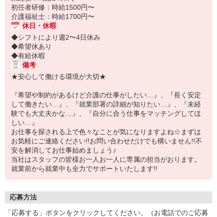
初任者研修：時給1500円〜
介護福祉士：時給1700円〜
休日・休暇
◆シフトにより週2〜4日休み
◆希望休あり
◆有給休暇
備考
★安心して働ける環境が大切★
『希望や制約があるけど介護の仕事がしたい…』、『長く安定
して働きたい…』、『就業部署の詳細が知りたい…』、『未経
験でも大丈夫かな…』、『自分に合う仕事をマッチングしてほ
しい…』
お仕事を探される上で色々なことが気になりますよね☆まずは
お気軽にご連絡ください!!お問い合わせだけでも構いません!!不
安を解消してお仕事始めましょう♪
当社はスタッフの皆様お一人お一人に専属の担当がおります。
就業前から就業中も全力でサポートいたします!!
応募方法
「応募する」ボタンをクリックしてください。（お電話でのご応募