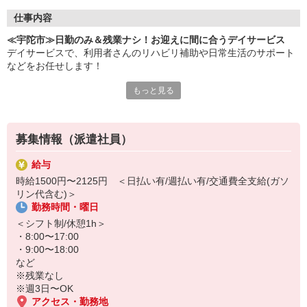
仕事内容
≪宇陀市≫日勤のみ＆残業ナシ！お迎えに間に合うデイサービス
デイサービスで、利用者さんのリハビリ補助や日常生活のサポート
などをお任せします！
もっと見る
▼おもなお仕事
・食事や入浴などの介助
・リハビリのサポート
・レクリエーション企画、実施
募集情報（派遣社員）
・利用者さんとのコミュニケーション
・行き帰りの送迎 ※運転ができる希望者のみでOK！
給与
など
時給1500円〜2125円 ＜日払い有/週払い有/交通費全支給(ガソ
リン代含む)＞
日勤帯のみ・残業なしなので、お迎えがあっても安心◎
勤務時間・曜日
土日休み相談OK！家族との時間もしっかり確保できます♪
＜シフト制/休憩1h＞
家事・育児・私生活と両立したいかた、まずはお気軽にご応募くだ
・8:00〜17:00
さい！
・9:00〜18:00
など
※残業なし
※週3日〜OK
アクセス・勤務地