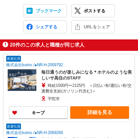
ブックマーク
ポストする
シェアする
URLをシェア
20
件のこの求人と職種が同じ求人
派遣社員
株式会社kotrio /●NR-H-2009792
毎日通うのが楽しみになる＊ホテルのような美
しいサ高住のSTAFF
時給1500円〜2125円 ＜日払い有/週払い有/交
通費全支給(ガソリン代含む)＞
宇陀市
詳細を見る
キープ
派遣社員
株式会社kotrio /●NR-H-2069268