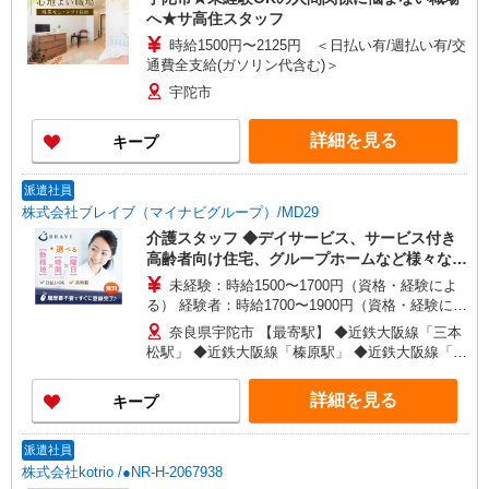
へ★サ高住スタッフ
時給1500円〜2125円 ＜日払い有/週払い有/交
通費全支給(ガソリン代含む)＞
宇陀市
詳細を見る
キープ
派遣社員
株式会社ブレイブ（マイナビグループ）/MD29
介護スタッフ ◆デイサービス、サービス付き
高齢者向け住宅、グループホームなど様々な勤
務先から選べます。
未経験：時給1500〜1700円（資格・経験によ
る） 経験者：時給1700〜1900円（資格・経験によ
る） ◎月収例 時給1900円×1日8時間×22日（週5
奈良県宇陀市 【最寄駅】 ◆近鉄大阪線「三本
日）＝33万4400円 ◆昇給あり ◆支払い方法 ※日
松駅」 ◆近鉄大阪線「榛原駅」 ◆近鉄大阪線「室
払い/週払い/月払い対応も可能です。詳しくは面談
生口大野駅」 ★その他、近隣に多数勤務地ありま
時にご相談ください。 ◆交通費：別途全額支給 ※
す！
詳細を見る
キープ
当社規定あり
派遣社員
株式会社kotrio /●NR-H-2067938