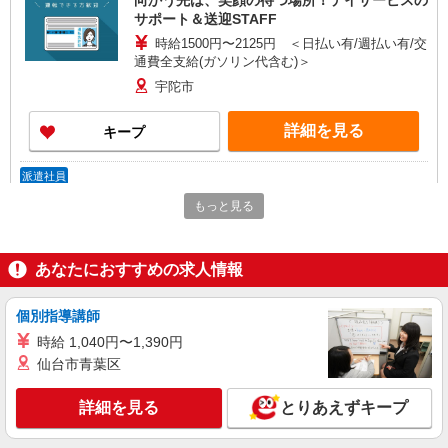
向かう先は、笑顔の待つ場所！デイサービスの
サポート＆送迎STAFF
時給1500円〜2125円 ＜日払い有/週払い有/交
通費全支給(ガソリン代含む)＞
宇陀市
詳細を見る
キープ
派遣社員
株式会社kotrio /●NR-H-2066858
もっと見る
宇陀市＊グループホームSTAFF＊経験不問◎
日収1.2万円も可
時給1500円〜2125円 ＜日払い有/週払い有/交
あなたにおすすめの求人情報
通費全支給(ガソリン代含む)＞
宇陀市
個別指導講師
時給 1,040円〜1,390円
詳細を見る
キープ
仙台市青葉区
派遣社員
詳細を見る
とりあえずキープ
株式会社kotrio /●NR-H-2068468
≪宇陀市≫介護の現場で心を燃やせ！！！デイ