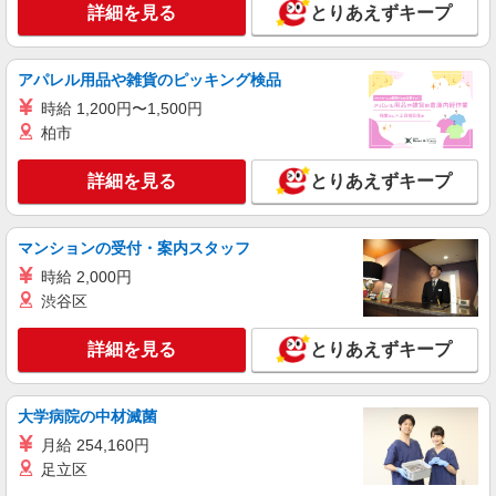
詳細を見る
とりあえずキープ
時給1500円〜2125円 ＜日払い有/週払い有/交
通費全支給(ガソリン代含む)＞
宇陀市
アパレル用品や雑貨のピッキング検品
時給 1,200円〜1,500円
詳細を見る
キープ
柏市
派遣社員
詳細を見る
とりあえずキープ
株式会社kotrio /●NR-H-1882795
榛原駅すぐ⇒キレイな病院で介護補助/事務作
業など
マンションの受付・案内スタッフ
時給1500円〜2125円 ＜日払い有/週払い有/交
時給 2,000円
通費全支給(ガソリン代含む)＞
渋谷区
宇陀市
詳細を見る
とりあえずキープ
詳細を見る
キープ
派遣社員
大学病院の中材滅菌
株式会社kotrio /●NR-H-2021575
月給 254,160円
宇陀市＊グループホームSTAFF＊生活のサポ
足立区
ート業務を担当