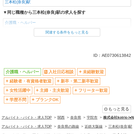
三本松(奈良)駅
同じ職種から三本松(奈良)駅の求人を探す
介護職・ヘルパー
関連する条件をもっと見る
同じ雇用形態から三本松(奈良)駅の求人を探す
派遣社員
同じ特徴から三本松(奈良)駅の求人を探す
ID：AE0730613842
入社日応相談
未経験歓迎
介護職・ヘルパー
入社日応相談
未経験歓迎
経験者・有資格者歓迎
新卒・第二新卒歓迎
経験者・有資格者歓迎
新卒・第二新卒歓迎
女性活躍中
主婦・主夫歓迎
フリーター歓迎
学歴不問
女性活躍中
主婦・主夫歓迎
フリーター歓迎
ブランクOK
ミドル（40代～）活躍中
学歴不問
ブランクOK
エルダー（50代～）活躍中
シニア（60代～）活躍中
もっと見る
高収入・高額
ボーナス・賞与あり
アルバイト・バイト・求人TOP
関西
奈良県
宇陀市
株式会社kotrio /
昇給あり
完全週休2日制
アルバイト・バイト・求人TOP
奈良県の路線
近鉄大阪線
三本松(奈良)駅
フルタイム歓迎
禁煙・分煙