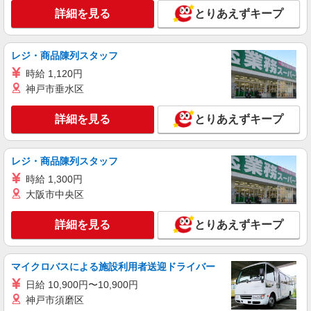
時給1500円〜2125円 ＜日払い有/週払い有/交
詳細を見る
とりあえずキープ
通費全支給(ガソリン代含む)＞
宇陀市
レジ・商品陳列スタッフ
詳細を見る
キープ
時給 1,120円
神戸市垂水区
派遣社員
株式会社kotrio /●NR-H-1882892
詳細を見る
とりあえずキープ
＜年齢不問＞カンタン業務の障がい者支援員｜
軽作業補助×日払OK
時給1500円〜2125円 ＜日払い有/週払い有/交
レジ・商品陳列スタッフ
通費全支給(ガソリン代含む)＞
時給 1,300円
宇陀市
大阪市中央区
詳細を見る
キープ
詳細を見る
とりあえずキープ
派遣社員
株式会社kotrio /●NR-H-2099781
マイクロバスによる施設利用者送迎ドライバー
介護は人生のサポーター。サ高住STAFF募
日給 10,900円〜10,900円
集。日払いOK！
神戸市須磨区
時給1500円〜2150円 ＜日払い有/週払い有/交