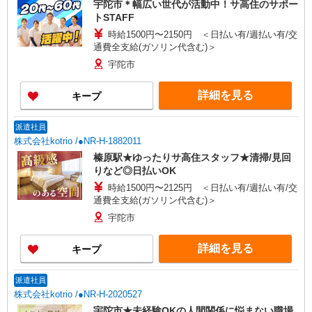
宇陀市＊幅広い世代が活動中！サ高住のサポー
トSTAFF
時給1500円〜2150円 ＜日払い有/週払い有/交
通費全支給(ガソリン代含む)＞
宇陀市
詳細を見る
キープ
派遣社員
株式会社kotrio /●NR-H-1882011
榛原駅★ゆったりサ高住スタッフ★清掃/見回
りなど◎日払いOK
時給1500円〜2125円 ＜日払い有/週払い有/交
通費全支給(ガソリン代含む)＞
宇陀市
詳細を見る
キープ
派遣社員
株式会社kotrio /●NR-H-2020527
宇陀市★未経験OKの人間関係に悩まない職場