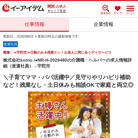
関西
の求人
▼エリア変更
仕事情報
企業情報
更新日：2026/08/03 ※更新日時点の最新情報です
派遣社員
職種：≪宇陀市≫日勤のみ＆残業ナシ！お迎えに間に合うデイサービス
株式会社kotrio /●NR-H-2028480の介護職・ヘルパーの求人情報詳
細（派遣社員） - 宇陀市
＼子育てママ・パパ活躍中／見守りやリハビリ補助
など！残業なし・土日休みも相談OKで家庭と両立◎