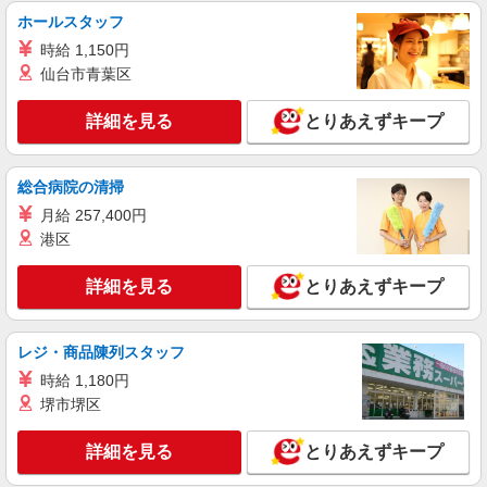
サービスSTAFF
ホールスタッフ
時給1500円〜2125円 ＜日払い有/週払い有/交
時給 1,150円
通費全支給(ガソリン代含む)＞
仙台市青葉区
宇陀市
詳細を見る
とりあえずキープ
詳細を見る
キープ
派遣社員
総合病院の清掃
株式会社kotrio /●NR-H-2021733
月給 257,400円
宇陀市*デイでの生活補助☆新たなスキルを身
港区
につけて長く働く♪
時給1500円〜2150円 ＜日払い有/週払い有/交
詳細を見る
とりあえずキープ
通費全支給(ガソリン代含む)＞
宇陀市
レジ・商品陳列スタッフ
詳細を見る
キープ
時給 1,180円
堺市堺区
派遣社員
株式会社kotrio /●NR-H-2051235
詳細を見る
とりあえずキープ
宇陀市＊年齢不問◎未経験から安定した業界へ