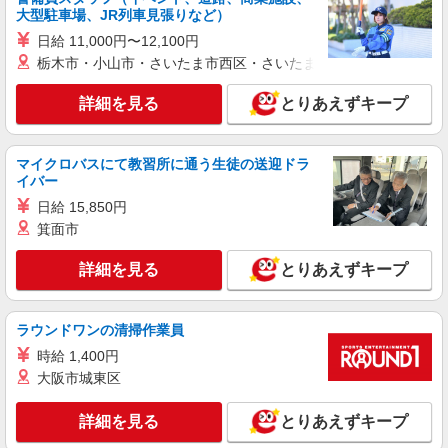
派遣社員
大型駐車場、JR列車見張りなど）
株式会社kotrio /●NR-H-2068624
日給 11,000円〜12,100円
御所市のデイサービス♪日勤のみ！残業ゼロで
栃木市・小山市・さいたま市西区・さいたま市岩槻区・久喜市・
趣味も満喫
時給1500円〜2125円 ＜日払い有/週払い有/交
詳細を見る
とりあえずキープ
通費全支給(ガソリン代含む)＞
御所市｜御所駅⇒徒歩6分
マイクロバスにて教習所に通う生徒の送迎ドラ
イバー
詳細を見る
キープ
日給 15,850円
箕面市
派遣社員
株式会社kotrio /●NR-H-1881999
詳細を見る
とりあえずキープ
御所駅★ゆったりサ高住スタッフ★清掃/見回
りなど◎日払いOK
時給1500円〜2125円 ＜日払い有/週払い有/交
ラウンドワンの清掃作業員
通費全支給(ガソリン代含む)＞
時給 1,400円
御所市｜御所駅⇒徒歩6分
大阪市城東区
詳細を見る
キープ
詳細を見る
とりあえずキープ