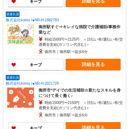
詳細を見る
キープ
派遣社員
株式会社kotrio /●NR-H-1882783
御所駅すぐ⇒キレイな病院で介護補助/事務作
業など
時給1500円〜2125円 ＜日払い有/週払い有/交
通費全支給(ガソリン代含む)＞
御所市｜御所駅⇒徒歩6分
詳細を見る
キープ
派遣社員
株式会社kotrio /●NR-H-2021729
御所市*デイでの生活補助☆新たなスキルを身
につけて長く働く♪
時給1500円〜2150円 ＜日払い有/週払い有/交
通費全支給(ガソリン代含む)＞
御所市｜御所駅⇒徒歩6分
詳細を見る
キープ