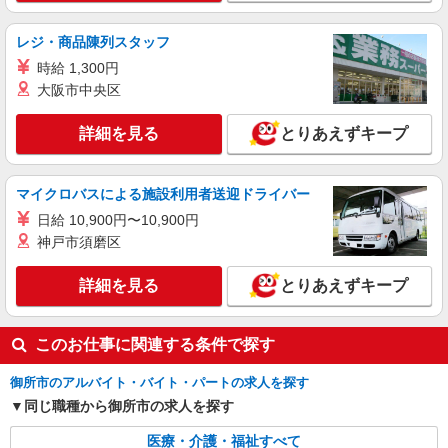
御所市＊幅広い世代が活動中！サ高住のサポー
トSTAFF
レジ・商品陳列スタッフ
時給1500円〜2150円 ＜日払い有/週払い有/交
時給 1,300円
通費全支給(ガソリン代含む)＞
大阪市中央区
御所市｜御所駅⇒徒歩6分
詳細を見る
とりあえずキープ
詳細を見る
キープ
マイクロバスによる施設利用者送迎ドライバー
派遣社員
株式会社kotrio /●NR-H-1877845
日給 10,900円〜10,900円
≪御所駅≫高級シニアマンションで見回り/生
神戸市須磨区
活相談など
時給1500円〜2125円 ＜日払い有/週払い有/交
詳細を見る
とりあえずキープ
通費全支給(ガソリン代含む)＞
御所市｜御所駅⇒徒歩6分
このお仕事に関連する条件で探す
詳細を見る
キープ
御所市のアルバイト・バイト・パートの求人を探す
同じ職種から御所市の求人を探す
派遣社員
株式会社kotrio /●NR-H-1882880
医療・介護・福祉すべて