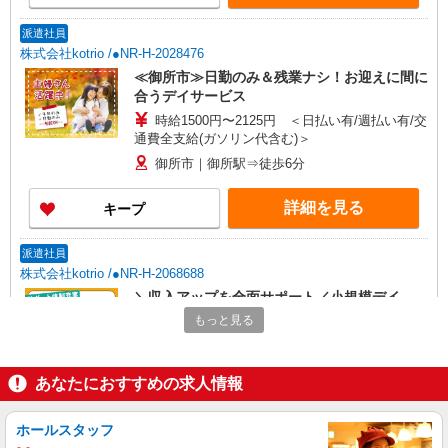
派遣社員
株式会社kotrio /●NR-H-2028476
≪御所市≫日勤のみ＆残業ナシ！お迎えに間に
合うデイサービス
時給1500円〜2125円 ＜日払い有/週払い有/交
通費全支給(ガソリン代含む)＞
御所市｜御所駅⇒徒歩6分
詳細を見る
キープ
派遣社員
株式会社kotrio /●NR-H-2068688
＼収入アップを全面サポート／小規模デイ
STAFF｜資格支援制度あり
もっと見る
時給1500円〜2125円 ＜日払い有/週払い有/交
通費全支給(ガソリン代含む)＞
あなたにおすすめの求人情報
御所市｜御所駅⇒徒歩6分
詳細を見る
キープ
ホールスタッフ