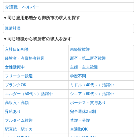
＜年齢不問＞カンタン業務の障がい者支援員｜
介護職・ヘルパー
軽作業補助×日払OK
時給1500円〜2125円 ＜日払い有/週払い有/交
同じ雇用形態から御所市の求人を探す
通費全支給(ガソリン代含む)＞
派遣社員
御所市｜御所駅⇒徒歩6分
同じ特徴から御所市の求人を探す
詳細を見る
キープ
入社日応相談
未経験歓迎
経験者・有資格者歓迎
新卒・第二新卒歓迎
女性活躍中
主婦・主夫歓迎
フリーター歓迎
学歴不問
ブランクOK
ミドル（40代～）活躍中
エルダー（50代～）活躍中
シニア（60代～）活躍中
高収入・高額
ボーナス・賞与あり
昇給あり
完全週休2日制
フルタイム歓迎
禁煙・分煙
駅直結・駅チカ
車通勤OK