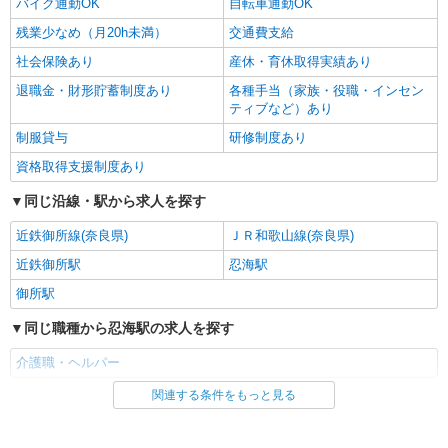
バイク通勤OK
自転車通勤OK
残業少なめ（月20h未満）
交通費支給
社会保険あり
産休・育休取得実績あり
退職金・財形貯蓄制度あり
各種手当（家族・役職・インセン
ティブなど）あり
制服貸与
研修制度あり
資格取得支援制度あり
同じ沿線・駅から求人を探す
近鉄御所線(奈良県)
ＪＲ和歌山線(奈良県)
近鉄御所駅
忍海駅
御所駅
同じ職種から忍海駅の求人を探す
介護職・ヘルパー
関連する条件をもっと見る
同じ雇用形態から忍海駅の求人を探す
派遣社員