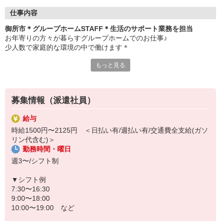
仕事内容
御所市＊グループホームSTAFF＊生活のサポート業務を担当
お年寄りの方々が暮らすグループホームでのお仕事♪
少人数で家庭的な環境の中で働けます＊
もっと見る
▼仕事内容
・利用者さんの見守り
・料理や洗濯などの家事サポート
・お部屋や共有スペースの清掃
募集情報（派遣社員）
・お散歩や体操などのレクリエーション
・必要に応じた生活介助 など
給与
時給1500円〜2125円 ＜日払い有/週払い有/交通費全支給(ガソ
▼こんな方におすすめ
リン代含む)＞
・高齢者の方とじっくり関わりたい
勤務時間・曜日
・家事や会話が苦にならない
・認知症ケアに興味がある
週3〜/シフト制
難しい対応はありません
▼シフト例
未経験スタートのスタッフ多数！
7:30〜16:30
わからないことは先輩スタッフが丁寧に教えますのでご安心くださ
9:00〜18:00
い◎
10:00〜19:00 など