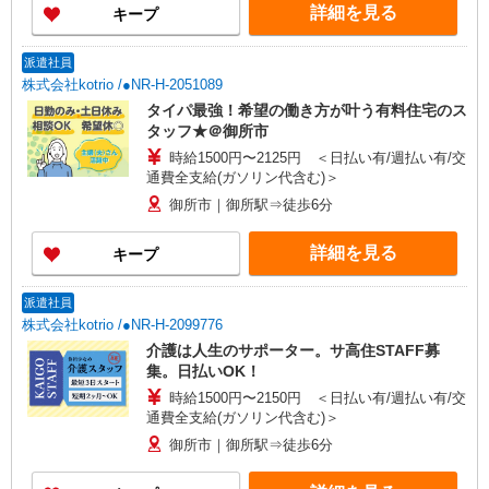
詳細を見る
キープ
派遣社員
株式会社kotrio /●NR-H-2051089
タイパ最強！希望の働き方が叶う有料住宅のス
タッフ★＠御所市
時給1500円〜2125円 ＜日払い有/週払い有/交
通費全支給(ガソリン代含む)＞
御所市｜御所駅⇒徒歩6分
詳細を見る
キープ
派遣社員
株式会社kotrio /●NR-H-2099776
介護は人生のサポーター。サ高住STAFF募
集。日払いOK！
時給1500円〜2150円 ＜日払い有/週払い有/交
通費全支給(ガソリン代含む)＞
御所市｜御所駅⇒徒歩6分