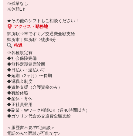
※残業なし
※休憩1ｈ
★その他のシフトもご相談ください！
アクセス・勤務地
御所駅⇒車ですぐ／交通費全額支給
御所市｜御所駅⇒徒歩6分
待遇
※各種規定有
◆社会保険完備
◆無料定期健康診断
◆日払い・週払い可
◆短期（2ヶ月）〜長期
◆退職金制度
◆資格支援（介護資格のみ）
◆有給休暇
◆産休・育休
◆正社員登用
◆副業・Wワーク相談OK（週40時間以内）
◆ガソリン代含め交通費全額支給
＜履歴書不要/在宅面談＞
電話のみで面談が可能です♪