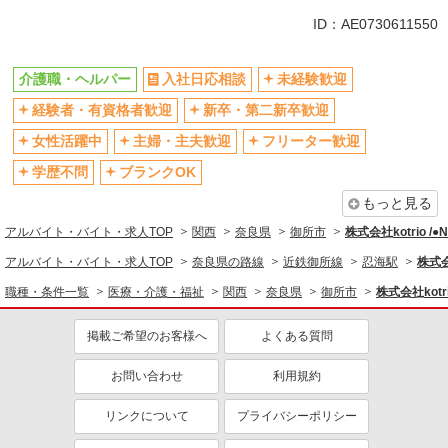
同じ特徴から忍海駅の求人を探す
ID：AE0730611550
入社日応相談
未経験歓迎
介護職・ヘルパー
入社日応相談
未経験歓迎
経験者・有資格者歓迎
新卒・第二新卒歓迎
経験者・有資格者歓迎
新卒・第二新卒歓迎
女性活躍中
主婦・主夫歓迎
フリーター歓迎
学歴不問
女性活躍中
主婦・主夫歓迎
フリーター歓迎
ブランクOK
ミドル（40代～）活躍中
学歴不問
ブランクOK
エルダー（50代～）活躍中
シニア（60代～）活躍中
もっと見る
高収入・高額
ボーナス・賞与あり
アルバイト・バイト・求人TOP
関西
奈良県
御所市
株式会社kotrio /
昇給あり
完全週休2日制
アルバイト・バイト・求人TOP
奈良県の路線
近鉄御所線
忍海駅
株式会
フルタイム歓迎
禁煙・分煙
職種・条件一覧
医療・介護・福祉
関西
奈良県
御所市
株式会社kotr
駅直結・駅チカ
車通勤OK
掲載ご希望のお客様へ
よくある質問
バイク通勤OK
自転車通勤OK
残業少なめ（月20h未満）
交通費支給
お問い合わせ
利用規約
社会保険あり
産休・育休取得実績あり
リンクについて
プライバシーポリシー
退職金・財形貯蓄制度あり
各種手当（家族・役職・インセン
ティブなど）あり