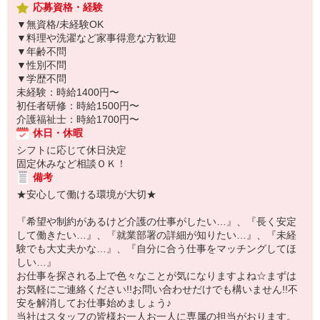
応募資格・経験
▼無資格/未経験OK
▼料理や洗濯など家事得意な方歓迎
▼年齢不問
▼性別不問
▼学歴不問
未経験：時給1400円〜
初任者研修：時給1500円〜
介護福祉士：時給1700円〜
休日・休暇
シフトに応じて休日決定
固定休みなど相談ＯＫ！
備考
★安心して働ける環境が大切★
『希望や制約があるけど介護の仕事がしたい…』、『長く安定
して働きたい…』、『就業部署の詳細が知りたい…』、『未経
験でも大丈夫かな…』、『自分に合う仕事をマッチングしてほ
しい…』
お仕事を探される上で色々なことが気になりますよね☆まずは
お気軽にご連絡ください!!お問い合わせだけでも構いません!!不
安を解消してお仕事始めましょう♪
当社はスタッフの皆様お一人お一人に専属の担当がおります。