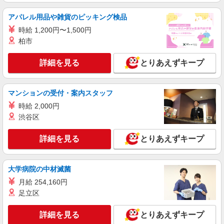
派遣社員
株式会社kotrio /●NR-H-2020502
アパレル用品や雑貨のピッキング検品
御所市★未経験OKの人間関係に悩まない職場
時給 1,200円〜1,500円
へ★サ高住スタッフ
柏市
時給1500円〜2125円 ＜日払い有/週払い有/交
通費全支給(ガソリン代含む)＞
詳細を見る
とりあえずキープ
御所市｜御所駅⇒徒歩6分
詳細を見る
キープ
マンションの受付・案内スタッフ
時給 2,000円
派遣社員
渋谷区
株式会社kotrio /●NR-H-1882686
御所★デイで送迎や生活サポートなど【福祉】
詳細を見る
とりあえずキープ
時給1500円〜2125円 ＜日払い有/週払い有/交
通費全支給(ガソリン代含む)＞
御所市｜御所駅⇒徒歩6分
大学病院の中材滅菌
月給 254,160円
詳細を見る
キープ
足立区
派遣社員
詳細を見る
とりあえずキープ
株式会社kotrio /●NR-H-2069261