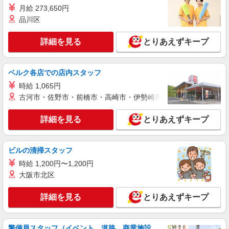
月給 273,650円
派遣社員
株式会社kotrio /●NR-H-2068437
品川区
≪御所市≫介護の現場で心を燃やせ！！！デイ
サービスSTAFF
詳細を見る
とりあえずキープ
時給1500円〜2125円 ＜日払い有/週払い有/交
通費全支給(ガソリン代含む)＞
ベルク各店での店内スタッフ
御所市｜御所駅⇒徒歩6分
時給 1,065円
古河市・佐野市・前橋市・高崎市・伊勢崎市・太田市・館林市・
詳細を見る
キープ
詳細を見る
とりあえずキープ
派遣社員
株式会社kotrio /●NR-H-2067932
御所市｜まずは送迎業務で活躍しよう◎デイサ
ビルの清掃スタッフ
ービスSTAFF
時給 1,200円〜1,200円
時給1500円〜2125円 ＜日払い有/週払い有/交
大阪市北区
通費全支給(ガソリン代含む)＞
御所市｜御所駅⇒徒歩6分
詳細を見る
とりあえずキープ
詳細を見る
キープ
警備員スタッフ（イベント、道路、商業施設、