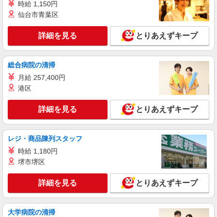
時給 1,150円
派遣社員
仙台市青葉区
株式会社kotrio /●NR-H-2066852
御所市＊グループホームSTAFF＊経験不問◎
詳細を見る
とりあえずキープ
日収1.2万円も可
時給1500円〜2125円 ＜日払い有/週払い有/交
通費全支給(ガソリン代含む)＞
総合病院の清掃
御所市｜御所駅⇒徒歩6分
月給 257,400円
港区
詳細を見る
キープ
詳細を見る
とりあえずキープ
派遣社員
株式会社kotrio /●NR-H-2086404
レジ・商品陳列スタッフ
＜御所市＞小さなデイサービスSTAFF募集≪
週3勤務≫≪夕方退社≫
時給 1,180円
時給1500円〜2125円 ＜日払い有/週払い有/交
堺市堺区
通費全支給(ガソリン代含む)＞
御所市｜御所駅⇒徒歩6分
詳細を見る
とりあえずキープ
詳細を見る
キープ
大学病院の清掃