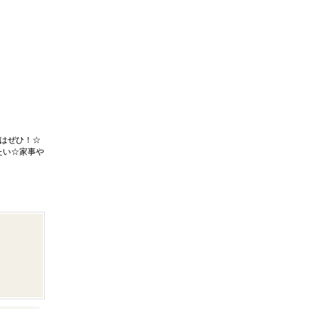
はぜひ！☆
たい☆家事や