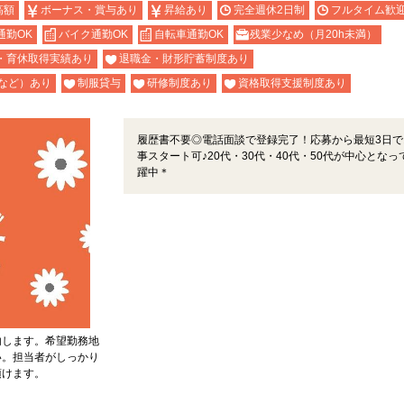
高額
ボーナス・賞与あり
昇給あり
完全週休2日制
フルタイム歓
通勤OK
バイク通勤OK
自転車通勤OK
残業少なめ（月20h未満）
・育休取得実績あり
退職金・財形貯蓄制度あり
など）あり
制服貸与
研修制度あり
資格取得支援制度あり
履歴書不要◎電話面談で登録完了！応募から最短3日で
事スタート可♪20代・30代・40代・50代が中心となっ
躍中＊
内します。希望勤務地
い。担当者がしっかり
頂けます。