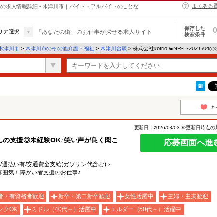
よくある
介護・福祉の求人情報詳細 - 木津川市｜バイト・アルバイトのことな
保存した
0
リア選択
「あなたの街」のお仕事が探せる求人サイト
検索条件
木津川市
>
木津川市のその他介護・福祉
>
木津川台駅
> 株式会社kotrio /●NR-H-20215
キ
更新日：2026/08/03 ※更新日時点
の支援◎未経験OK♪笑い声が良く聞こ
応募画面へ進
有/週払い有/交通費全支給(ガソリン代含む)＞
雰囲気！障がい者支援のお仕事♪
者・有資格者歓迎
新卒・第二新卒歓迎
女性活躍中
主婦・主夫歓迎
ンクOK
ミドル（40代～）活躍中
エルダー（50代～）活躍中