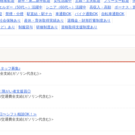
格者歓迎
新卒・第二新卒歓迎
女性活躍中
主婦・主夫歓迎
フリーター歓迎
エルダー（50代～）活躍中
シニア（60代～）活躍中
高収入・高額
ボーナス・
迎
禁煙・分煙
駅直結・駅チカ
車通勤OK
バイク通勤OK
自転車通勤OK
社会保険あり
産休・育休取得実績あり
退職金・財形貯蓄制度あり
など）あり
制服貸与
研修制度あり
資格取得支援制度あり
タッフ募集♪
費全支給(ガソリン代含む)＞
！障がい者支援員◎
有/交通費全支給(ガソリン代含む)＞
日〜シフト相談OK！≫
有/交通費全支給(ガソリン代含む)＞