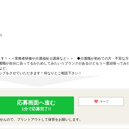
内）
ます！＜＜実務者研修や介護福祉士講座など＞＞ ◆介護職が初めての方・不安な方
護職が自分に合ってるかためしてみたい☆ブランクがあるけどもう一度頑張ってみ
など。
ップをさせていただきます！何なりとご相談下さい！
応募画面へ進む
キープ
1分で応募完了!!
せんので、プリントアウトして保管をお願いします。