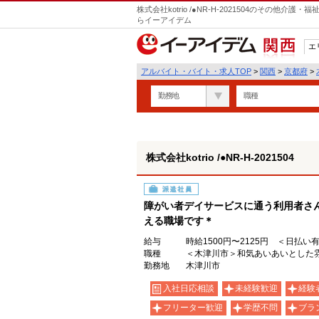
株式会社kotrio /●NR-H-2021504のその他
らイーアイデム
エ
関西
アルバイト・バイト・求人TOP
>
関西
>
京都府
>
勤務地
職種
株式会社kotrio /●NR-H-2021504
派遣社員
障がい者デイサービスに通う利用者さん
える職場です＊
給与
時給1500円〜2125円 ＜日払い
職種
＜木津川市＞和気あいあいとした
勤務地
木津川市
入社日応相談
未経験歓迎
経験
フリーター歓迎
学歴不問
ブラ