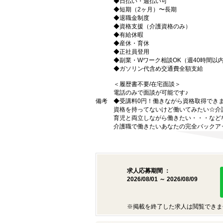
◆日払い・週払い可
◆短期（2ヶ月）〜長期
◆退職金制度
◆資格支援（介護資格のみ）
◆有給休暇
◆産休・育休
◆正社員登用
◆副業・Wワーク相談OK（週40時間以
◆ガソリン代含め交通費全額支給
＜履歴書不要/在宅面談＞
電話のみで面談が可能です♪
備考
◆受講料0円！働きながら資格取得でき
資格を持ってないけど働いてみたい☆介
育児と両立しながら働きたい・・・など
介護職で働きたいあなたの完全バックア
求人応募期間 ：
2026/08/01 ～ 2026/08/09
※掲載を終了した求人は閲覧できま