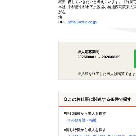
概要
促していきたいと考えています。【許認可番号】
本社
京都府京都市下京区塩小路通西洞院東入東塩
所在
地
URL
https://kotrio.co.jp/
求人応募期間 ：
2026/08/01 ～ 2026/08/09
※掲載を終了した求人は閲覧できま
このお仕事に関連する条件で探す
同じ職種から求人を探す
その他介護・福祉
同じ特徴から求人を探す