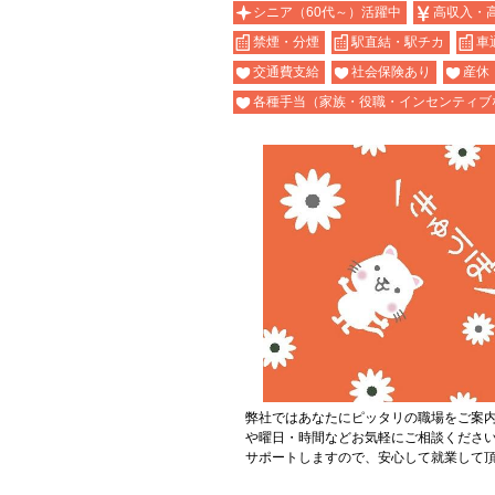
シニア（60代～）活躍中
高収入・
禁煙・分煙
駅直結・駅チカ
車
交通費支給
社会保険あり
産休
各種手当（家族・役職・インセンティブ
弊社ではあなたにピッタリの職場をご案
や曜日・時間などお気軽にご相談くださ
サポートしますので、安心して就業して