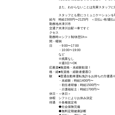
また、わからないことは先輩スタッフに
スタッフとも密にコミュニケーションを
給与
時給1500円〜2125円 ＜日払い有/週
勤務地
木津川市
交通ア
木津川台駅⇒車ですぐ
クセス
勤務時
≪シフト制/休憩1h≫
間・曜
例
日
・9:00〜17:00
・10:00〜19:00
など
※残業なし
※週3日〜OK
応募資
■無資格・未経験歓迎！
格・経
■有資格・経験者優遇◎
験
■普通自動車運転免許をお持ちの方優遇
・未経験：時給1400円〜
・初任者研修：時給1500円〜
・介護福祉士：時給1700円〜
休日・
＜休日＞
休暇
シフトによりお休み決定
待遇
※各種規定有
◆社会保険完備
◆無料定期健康診断