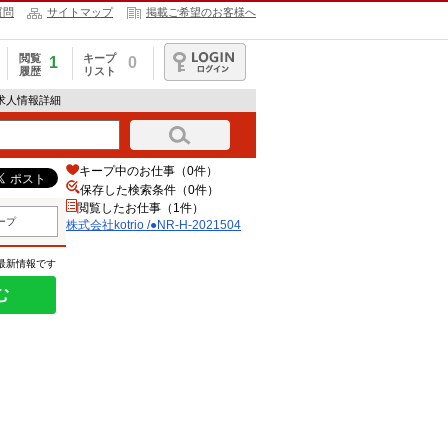
質問
サイトマップ
掲載ご希望のお客様へ
閲覧
キープ
1
0
履歴
リスト
ログイン
04の求人情報詳細
キープ中のお仕事（0件）
保存した検索条件（
0
件）
閲覧したお仕事（1件）
ープ
株式会社kotrio /●NR-H-2021504
の最新情報です
む