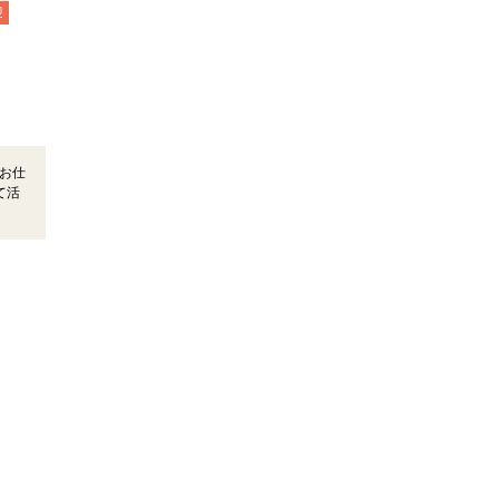
迎
お仕
て活