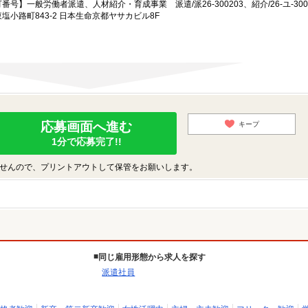
一般労働者派遣、人材紹介・育成事業 派遣/派26-300203、紹介/26-ユ-300
小路町843-2 日本生命京都ヤサカビル8F
応募画面へ進む
キープ
1分で応募完了!!
せんので、プリントアウトして保管をお願いします。
同じ雇用形態から求人を探す
派遣社員