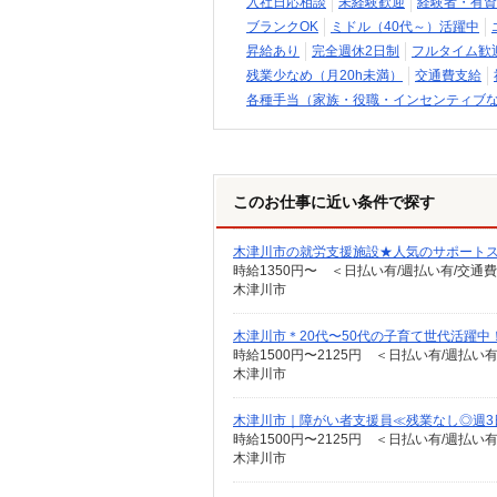
入社日応相談
未経験歓迎
経験者・有資
ブランクOK
ミドル（40代～）活躍中
昇給あり
完全週休2日制
フルタイム歓
残業少なめ（月20h未満）
交通費支給
各種手当（家族・役職・インセンティブ
このお仕事に近い条件で探す
木津川市の就労支援施設★人気のサポートス
時給1350円〜 ＜日払い有/週払い有/交通
木津川市
木津川市＊20代〜50代の子育て世代活躍中
時給1500円〜2125円 ＜日払い有/週払い
木津川市
木津川市｜障がい者支援員≪残業なし◎週3
時給1500円〜2125円 ＜日払い有/週払い
木津川市