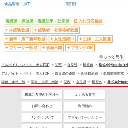
食品製造・加工
薬剤師
バイク通勤OK
自転車通勤OK
残業少なめ（月20h未満）
交通費支給
看護師・保健師・看護助手・助産師
入社日応相談
社会保険あり
産休・育休取得実績あり
未経験歓迎
経験者・有資格者歓迎
退職金・財形貯蓄制度あり
各種手当（家族・役職・インセン
ティブなど）あり
新卒・第二新卒歓迎
女性活躍中
主婦・主夫歓迎
制服貸与
研修制度あり
フリーター歓迎
学歴不問
ブランクOK
資格取得支援制度あり
もっと見る
同じ職種から求人を探す
アルバイト・バイト・求人TOP
関西
奈良県
橿原市
株式会社kotrio /
医療・介護・福祉
アルバイト・バイト・求人TOP
奈良県の路線
近鉄橿原線
畝傍御陵前駅
看護師・保健師・看護助手・助産師
職種・条件一覧
医療・介護・福祉
関西
奈良県
橿原市
株式会社kotr
同じ特徴から求人を探す
掲載ご希望のお客様へ
よくある質問
未経験歓迎
ミドル（40代～）活躍中
お問い合わせ
利用規約
ボーナス・賞与あり
車通勤OK
交通費支給
リンクについて
社会保険あり
プライバシーポリシー
産休・育休取得実績あり