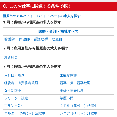
効率良くお仕事したい方必見！
このお仕事に関連する条件で探す
奈良県橿原市の大学病院
橿原市のアルバイト・バイト・パートの求人を探す
詳細を見る
キープ
同じ職種から橿原市の求人を探す
医療・介護・福祉すべて
アルバイト
パート
アスケア訪問入浴 橿原
看護師・保健師・看護助手・助産師
看護師（訪問入浴）
同じ雇用形態から橿原市の求人を探す
時給1695円〜1745円 ※経験・能力による
アスケア訪問入浴 橿原 奈良県橿原市中曽司
派遣社員
町132-14
同じ特徴から橿原市の求人を探す
詳細を見る
キープ
入社日応相談
未経験歓迎
経験者・有資格者歓迎
新卒・第二新卒歓迎
正社員
アスケア訪問入浴 橿原
女性活躍中
主婦・主夫歓迎
看護師（訪問入浴）
フリーター歓迎
学歴不問
月給258,000円〜274,000円（地域による） 別
ブランクOK
ミドル（40代～）活躍中
途交通費支給（30000円上限/月） 別途残業手当
（月平均残業時間20時間）残業代全額支給
エルダー（50代～）活躍中
シニア（60代～）活躍中
アスケア訪問入浴 橿原 奈良県橿原市中曽司