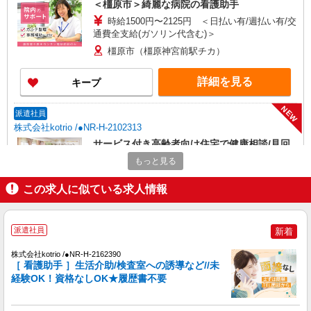
＜橿原市＞綺麗な病院の看護助手
時給1500円〜2125円 ＜日払い有/週払い有/交
通費全支給(ガソリン代含む)＞
橿原市（橿原神宮前駅チカ）
詳細を見る
キープ
NEW
派遣社員
株式会社kotrio /●NR-H-2102313
サービス付き高齢者向け住宅で健康相談/見回
りなど≪橿原市≫
もっと見る
時給2300円〜2875円 ＜日払い有/週払い有/交
通費全支給(ガソリン代含む)＞
この求人に似ている求人情報
橿原市内 最寄駅：八木西口
派遣社員
新着
詳細を見る
キープ
株式会社kotrio /●NR-H-2162390
NEW
［ 看護助手 ］生活介助/検査室への誘導など//未
派遣社員
経験OK！資格なしOK★履歴書不要
株式会社kotrio /●NR-H-2093268
＜橿原市＞病院の看護助手＊日払いOK！即
高収入可♪