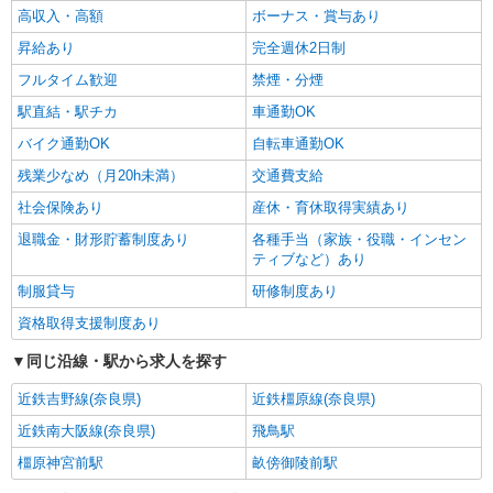
町132-14
高収入・高額
ボーナス・賞与あり
昇給あり
完全週休2日制
詳細を見る
キープ
フルタイム歓迎
禁煙・分煙
駅直結・駅チカ
車通勤OK
バイク通勤OK
自転車通勤OK
残業少なめ（月20h未満）
交通費支給
社会保険あり
産休・育休取得実績あり
退職金・財形貯蓄制度あり
各種手当（家族・役職・インセン
ティブなど）あり
制服貸与
研修制度あり
資格取得支援制度あり
同じ沿線・駅から求人を探す
近鉄吉野線(奈良県)
近鉄橿原線(奈良県)
近鉄南大阪線(奈良県)
飛鳥駅
橿原神宮前駅
畝傍御陵前駅