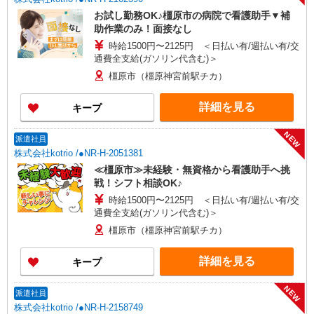
お試し勤務OK♪橿原市の病院で看護助手▼補
助作業のみ！面接なし
時給1500円〜2125円 ＜日払い有/週払い有/交
通費全支給(ガソリン代含む)＞
橿原市（橿原神宮前駅チカ）
詳細を見る
キープ
NEW
派遣社員
株式会社kotrio /●NR-H-2051381
≪橿原市≫未経験・無資格から看護助手へ挑
戦！シフト相談OK♪
時給1500円〜2125円 ＜日払い有/週払い有/交
通費全支給(ガソリン代含む)＞
橿原市（橿原神宮前駅チカ）
詳細を見る
キープ
NEW
派遣社員
株式会社kotrio /●NR-H-2158749