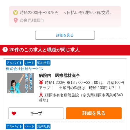
時給2300円〜2875円 ＜日払い有/週払い有/交通費
全支給(ガソリン代含む)＞
奈良県橿原市
詳細を見る
ID：AE0708987252
20
件のこの求人と職種が同じ求人
掲載期間終了
アルバイト
パート
契約社員
株式会社日経サービス
病院内 医療器材洗浄
時給1,200円 ※18：00〜22：00 は、時給100円
アップ！ 土曜日の勤務は 時給 100円 UP！！
橿原市有名病院施設（奈良県橿原市四条町840
番地）
詳細を見る
キープ
アルバイト
パート
契約社員