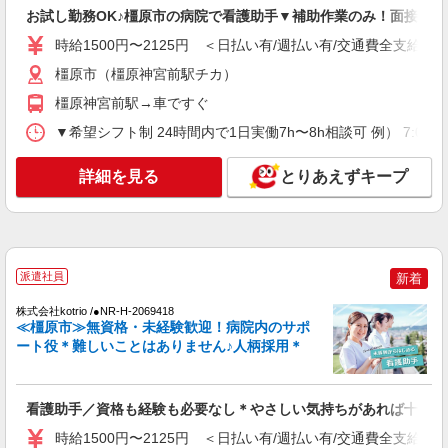
お試し勤務OK♪橿原市の病院で看護助手▼補助作業のみ！面接なし
時給1500円〜2125円 ＜日払い有/週払い有/交
通費全支給(ガソリン代含む)＞
時給1500円〜2125円 ＜日払い有/週払い有/交通費全支給(ガ
橿原市
橿原市（橿原神宮前駅チカ）
橿原神宮前駅→車ですぐ
詳細を見る
キープ
▼希望シフト制 24時間内で1日実働7h〜8h相談可 例） 7:00〜16:0
NEW
派遣社員
株式会社kotrio /●NR-H-2161320
詳細を見る
とりあえずキープ
福祉施設未経験でも、怖くない＊デイサービ
スの看護師さん募集◎
時給2300円〜2875円＜交通費全額支給(ガソリ
ン代含む)/日払い可/週払い可＞
派遣社員
新着
橿原市（橿原神宮前駅チカ）
株式会社kotrio /●NR-H-2069418
≪橿原市≫無資格・未経験歓迎！病院内のサポ
詳細を見る
キープ
ート役＊難しいことはありません♪人柄採用＊
NEW
派遣社員
株式会社kotrio /●NR-H-2100452
看護助手／資格も経験も必要なし＊やさしい気持ちがあれば十分◎
≪橿原市≫時給2300円〜♪サ高住の看護職員
時給1500円〜2125円 ＜日払い有/週払い有/交通費全支給(ガ
▼医療行為少なめ