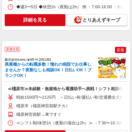
時給1500円〜2125円 ＜日払い有/週払い有/交
◆週3〜5日 ◆休憩1h（夜勤は2h） 例 ・7:00-16:00 ・9:00-18:00
通費全支給(ガソリン代含む)＞
橿原市
詳細を見る
とりあえずキープ
詳細を見る
キープ
NEW
派遣社員
株式会社kotrio /●NR-H-2160691
派遣社員
新着
＜橿原市＞病院の看護助手＊医療行為はあり
ません！補助のみ！
株式会社kotrio /●NR-H-2051381
異業種からの転職多数！憧れの病院でお仕事し
時給1500円〜2125円 ＜日払い有/週払い有/交
ませんか？夜勤なしも相談OK！日払いOK！ブ
通費全支給(ガソリン代含む)＞
ランクOK！
橿原市内 最寄駅：八木西口
≪橿原市≫未経験・無資格から看護助手へ挑戦！シフト相談OK♪
詳細を見る
キープ
時給1500円〜2125円 ＜日払い有/週払い有/交通費全支給(ガ
NEW
橿原市（橿原神宮前駅チカ）
派遣社員
株式会社kotrio /●NR-H-2158853
橿原神宮前駅→車ですぐ
橿原市のナースエイド＊初心者でも医療チー
≪シフト制/休憩1h（夜勤の場合は2h）≫ ・7:30〜16:30 ・
ムの戦力になれる
時給1500円〜2125円 ＜日払い有/週払い有/交