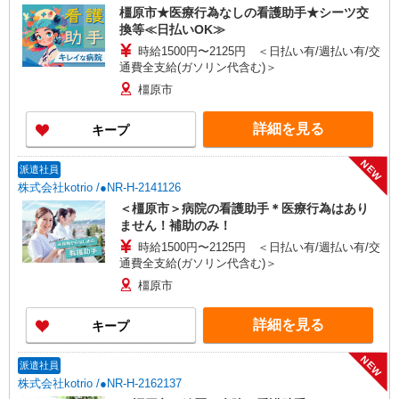
橿原市★医療行為なしの看護助手★シーツ交
換等≪日払いOK≫
時給1500円〜2125円 ＜日払い有/週払い有/交
通費全支給(ガソリン代含む)＞
橿原市
詳細を見る
キープ
NEW
派遣社員
株式会社kotrio /●NR-H-2141126
＜橿原市＞病院の看護助手＊医療行為はあり
ません！補助のみ！
時給1500円〜2125円 ＜日払い有/週払い有/交
通費全支給(ガソリン代含む)＞
橿原市
詳細を見る
キープ
NEW
派遣社員
株式会社kotrio /●NR-H-2162137