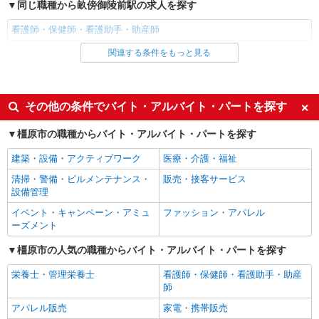
同じ職種から畝傍御陵前駅の求人を探す
看護師・保健師・看護助手・助産師
関連する条件をもっと見る
同じ雇用形態から畝傍御陵前駅の求人を探す
派遣社員
同じ特徴から畝傍御陵前駅の求人を探す
その他の条件でバイト・アルバイト・パートを探す
入社日応相談
未経験歓迎
橿原市の職種からバイト・アルバイト・パートを探す
経験者・有資格者歓迎
新卒・第二新卒歓迎
建築・設備・アクティブワーク
医療・介護・福祉
女性活躍中
主婦・主夫歓迎
清掃・警備・ビルメンテナンス・
販売・接客サービス
フリーター歓迎
学歴不問
設備管理
ブランクOK
ミドル（40代～）活躍中
イベント・キャンペーン・アミュ
ファッション・アパレル
ーズメント
エルダー（50代～）活躍中
シニア（60代～）活躍中
橿原市の人気の職種からバイト・アルバイト・パートを探す
高収入・高額
ボーナス・賞与あり
昇給あり
完全週休2日制
栄養士・管理栄養士
看護師・保健師・看護助手・助産
師
フルタイム歓迎
禁煙・分煙
アパレル販売
家電・携帯販売
駅直結・駅チカ
車通勤OK