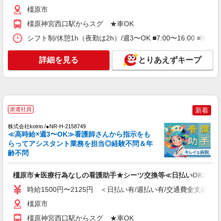
時給2300円〜2875円＜日払い有/経験者優遇/交
橿原市
通費全支給(ガソリン代含む)＞
橿原神宮西口駅からスグ ★車OK
橿原市
シフト制/休憩1h（夜勤は2h）/週3〜OK ■7:00〜16:00 ■9:0
詳細を見る
キープ
詳細を見る
とりあえずキープ
NEW
派遣社員
株式会社kotrio /●NR-H-2162337
橿原市⇒サポート係の看護助手（未経験歓迎/
病院勤務）
派遣社員
新着
時給1500円〜2125円 ＜日払い有/週払い有/交
通費全支給(ガソリン代含む)＞
株式会社kotrio /●NR-H-2158749
≪高時給×週3〜OK≫看護師さんから指示をも
橿原市（橿原神宮前駅チカ）
らってアシスタント業務を担当◎経験不問＆年
齢不問
詳細を見る
キープ
橿原市★医療行為なしの看護助手★シーツ交換等≪日払いOK≫
NEW
派遣社員
時給1500円〜2125円 ＜日払い有/週払い有/交通費全支給(ガ
株式会社kotrio /●NR-H-2100682
橿原市＊看護助手(資格経験不問)募集♪食事配
橿原市
膳などの補助業務
橿原神宮西口駅からスグ ★車OK