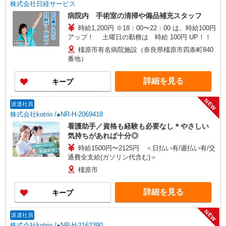
株式会社日経サービス
病院内 手術室の清掃や備品補充スタッフ
時給1,200円 ※18：00〜22：00 は、時給100円
アップ！ 土曜日の勤務は 時給 100円 UP！！
橿原市有名病院施設（奈良県橿原市四条町840
番地）
詳細を見る
キープ
NEW
派遣社員
株式会社kotrio /●NR-H-2069418
看護助手／資格も経験も必要なし＊やさしい
気持ちがあれば十分◎
時給1500円〜2125円 ＜日払い有/週払い有/交
通費全支給(ガソリン代含む)＞
橿原市
詳細を見る
キープ
NEW
派遣社員
株式会社kotrio /●NR-H-2162390