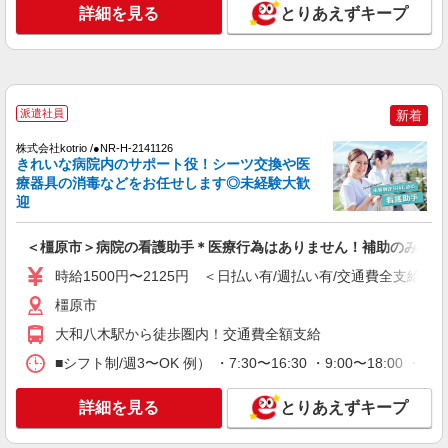
詳細を見る
とりあえずキープ
通費全支給(ガソリン代含む)＞
橿原市内 最寄駅：八木西口
詳細を見る
キープ
派遣社員
新着
NEW
派遣社員
株式会社kotrio /●NR-H-2141126
株式会社kotrio /●NR-H-2159003
きれいな病院内のサポート役！シーツ交換や医
橿原市＊病院の看護助手＊16時帰宅もOK！
療器具の消毒などをお任せします◎未経験大歓
残業なし◎
迎
時給1500円〜2125円 ＜日払い有/週払い有/交
通費全支給(ガソリン代含む)＞
＜橿原市＞病院の看護助手＊医療行為はありません！補助のみ！
橿原市
時給1500円〜2125円 ＜日払い有/週払い有/交通費全支給(ガ
橿原市
詳細を見る
キープ
大和八木駅から徒歩圏内！交通費全額支給
派遣社員
■シフト制/週3〜OK 例） ・7:30〜16:30 ・9:00〜18:00 ・夜
株式会社ルフト・メディカルケア 堺オフィス（奈良サテライト）
病棟サポーター （総合病院内での軽作業スタ
詳細を見る
とりあえずキープ
ッフ／介護業務なし）
週5日勤務→時給1650円 ≪短時間×高時給≫で