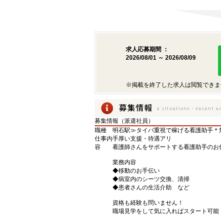
求人応募期間 ：
2026/08/01 ～ 2026/08/09
※掲載を終了した求人は閲覧できま
募集情報（派遣社員）
職種
明石駅≫タイパ重視で稼げる看護助手＊
仕事内
手厚い支援・待遇アリ
容
看護師さんをサポートする看護助手のお
業務内容
◆移動のお手伝い
◆病室内のシーツ交換、清掃
◆患者さんの生活介助 など
資格も経験も問いません！
職場見学をして気に入ればスタート可能