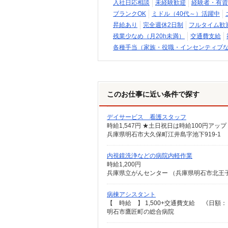
入社日応相談
未経験歓迎
経験者・有資
ブランクOK
ミドル（40代～）活躍中
昇給あり
完全週休2日制
フルタイム歓
残業少なめ（月20h未満）
交通費支給
各種手当（家族・役職・インセンティブ
このお仕事に近い条件で探す
デイサービス 看護スタッフ
時給1,547円 ★土日祝日は時給100円アップ
兵庫県明石市大久保町江井島字池下919-1
内視鏡洗浄などの病院内軽作業
時給1,200円
兵庫県立がんセンター （兵庫県明石市北王子町
病棟アシスタント
【 時給 】 1,500+交通費支給 《日額：
明石市鷹匠町の総合病院