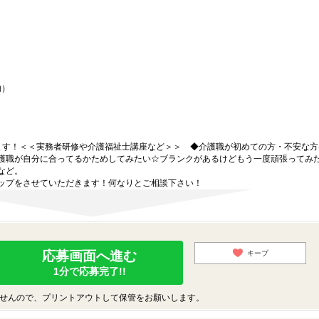
内）
ます！＜＜実務者研修や介護福祉士講座など＞＞ ◆介護職が初めての方・不安な方
護職が自分に合ってるかためしてみたい☆ブランクがあるけどもう一度頑張ってみ
など。
ップをさせていただきます！何なりとご相談下さい！
応募画面へ進む
キープ
1分で応募完了!!
せんので、プリントアウトして保管をお願いします。