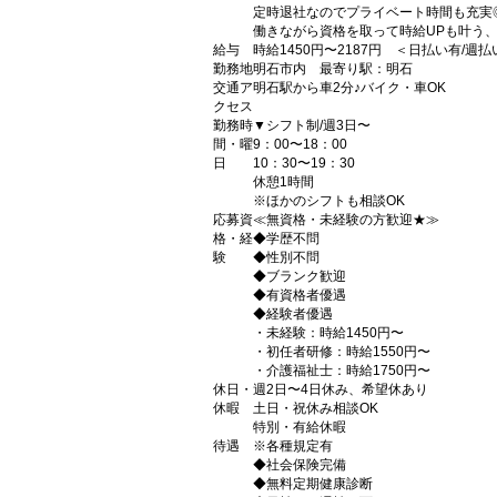
定時退社なのでプライベート時間も充実
働きながら資格を取って時給UPも叶う
給与
時給1450円〜2187円 ＜日払い有/週
勤務地
明石市内 最寄り駅：明石
交通ア
明石駅から車2分♪バイク・車OK
クセス
勤務時
▼シフト制/週3日〜
間・曜
9：00〜18：00
日
10：30〜19：30
休憩1時間
※ほかのシフトも相談OK
応募資
≪無資格・未経験の方歓迎★≫
格・経
◆学歴不問
験
◆性別不問
◆ブランク歓迎
◆有資格者優遇
◆経験者優遇
・未経験：時給1450円〜
・初任者研修：時給1550円〜
・介護福祉士：時給1750円〜
休日・
週2日〜4日休み、希望休あり
休暇
土日・祝休み相談OK
特別・有給休暇
待遇
※各種規定有
◆社会保険完備
◆無料定期健康診断