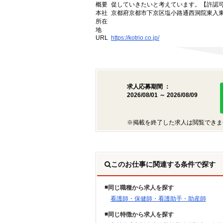
概要
促していきたいと考えています。【許認可番号】
本社
京都府京都市下京区塩小路通西洞院東入東塩
所在
地
URL
https://kotrio.co.jp/
求人応募期間 ：
2026/08/01 ～ 2026/08/09
※掲載を終了した求人は閲覧できま
このお仕事に関連する条件で探す
同じ職種から求人を探す
看護師・保健師・看護助手・助産師
同じ特徴から求人を探す