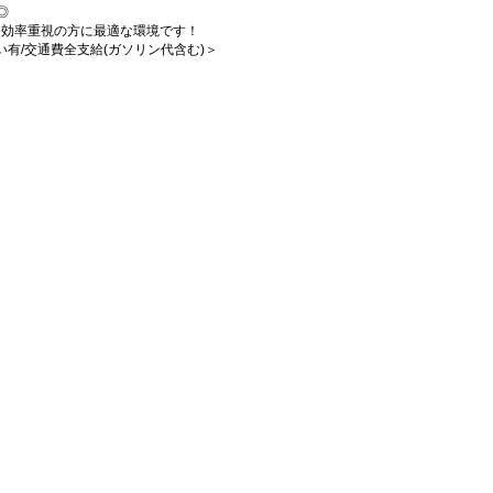
◎
、効率重視の方に最適な環境です！
払い有/交通費全支給(ガソリン代含む)＞