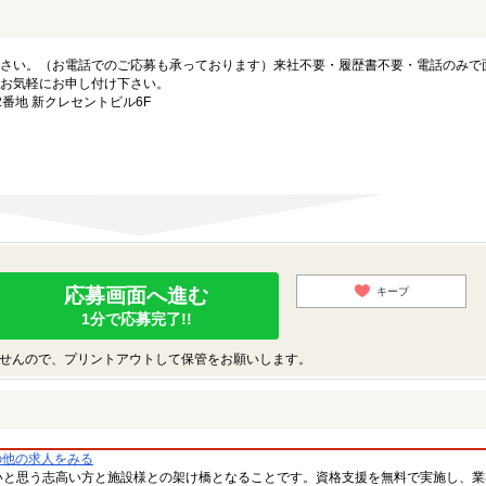
さい。（お電話でのご応募も承っております）来社不要・履歴書不要・電話のみで
お気軽にお申し付け下さい。
番地 新クレセントビル6F
応募画面へ進む
キープ
1分で応募完了!!
せんので、プリントアウトして保管をお願いします。
の他の求人をみる
いと思う志高い方と施設様との架け橋となることです。資格支援を無料で実施し、業