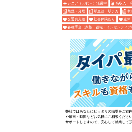
シニア（60代～）活躍中
高収入・
禁煙・分煙
駅直結・駅チカ
車
交通費支給
社会保険あり
産休
各種手当（家族・役職・インセンティブ
弊社ではあなたにピッタリの職場をご案
や曜日・時間などお気軽にご相談くださ
サポートしますので、安心して就業して