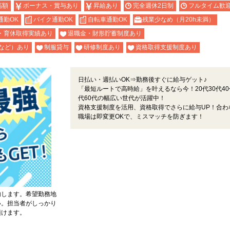
高額
ボーナス・賞与あり
昇給あり
完全週休2日制
フルタイム歓
通勤OK
バイク通勤OK
自転車通勤OK
残業少なめ（月20h未満）
・育休取得実績あり
退職金・財形貯蓄制度あり
など）あり
制服貸与
研修制度あり
資格取得支援制度あり
日払い・週払いOK⇒勤務後すぐに給与ゲット♪
「最短ルートで高時給」を叶えるなら今！20代30代40
代60代の幅広い世代が活躍中！
資格支援制度を活用、資格取得でさらに給与UP！合わ
職場は即変更OKで、ミスマッチを防ぎます！
内します。希望勤務地
い。担当者がしっかり
頂けます。