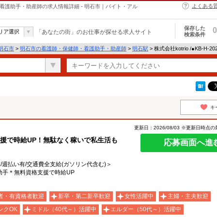
よくある
・保健師・看護助手・助産師の求人情報詳細 - 明石市｜バイト・アル
保存した
0
リア選択
「あなたの街」のお仕事が探せる求人サイト
検索条件
明石市
>
明石市の看護師・保健師・看護助手・助産師
>
明石駅
> 株式会社kotrio /●KB-H
キ
更新日：2026/08/03 ※更新日時点
援で時給UP！無駄なく稼いで私生活も
応募画面へ進
有/週払い有/交通費全支給(ガソリン代含む)＞
助手＊無料資格支援で時給UP
者・有資格者歓迎
新卒・第二新卒歓迎
女性活躍中
主婦・主夫歓迎
ンクOK
ミドル（40代～）活躍中
エルダー（50代～）活躍中