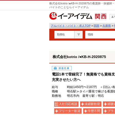
株式会社kotrio /●KB-H-2020875の看護師
バイトのことならイーアイデム
エ
関西
アルバイト・バイト・求人TOP
>
関西
>
兵庫県
>
勤務地
職種
株式会社kotrio /●KB-H-2020875
派遣社員
電話1本で登録完了！無資格でも資格支
充実させたい方へ
給与
時給1450円〜2187円 ＜日払い
職種
明石駅≫タイパ重視で稼げる看護
勤務地
明石市内 最寄り駅：明石
入社日応相談
未経験歓迎
経験
フリーター歓迎
学歴不問
ブラ