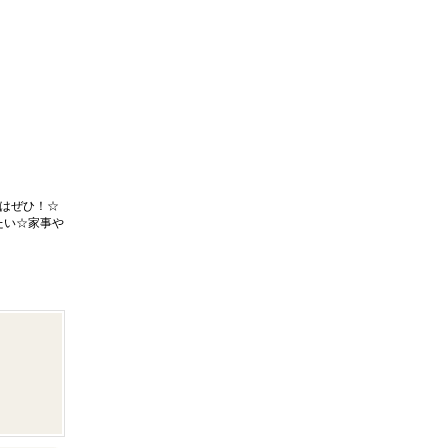
はぜひ！☆
たい☆家事や