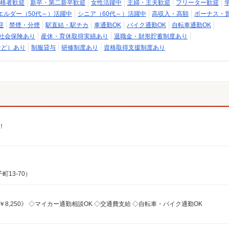
格者歓迎
新卒・第二新卒歓迎
女性活躍中
主婦・主夫歓迎
フリーター歓迎
エルダー（50代～）活躍中
シニア（60代～）活躍中
高収入・高額
ボーナス・
迎
禁煙・分煙
駅直結・駅チカ
車通勤OK
バイク通勤OK
自転車通勤OK
社会保険あり
産休・育休取得実績あり
退職金・財形貯蓄制度あり
など）あり
制服貸与
研修制度あり
資格取得支援制度あり
！
13-70）
￥8,250》 ◇マイカー通勤相談OK ◇交通費支給 ◇自転車・バイク通勤OK