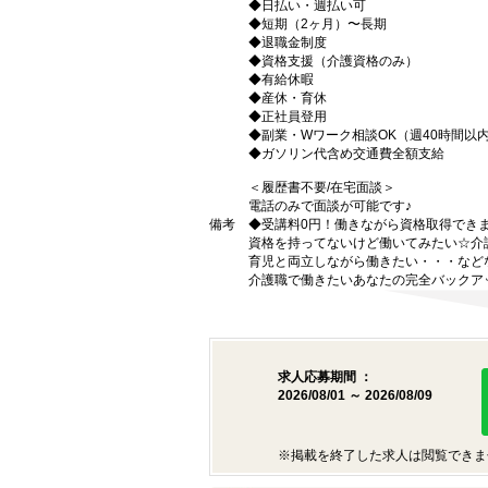
◆日払い・週払い可
◆短期（2ヶ月）〜長期
◆退職金制度
◆資格支援（介護資格のみ）
◆有給休暇
◆産休・育休
◆正社員登用
◆副業・Wワーク相談OK（週40時間以
◆ガソリン代含め交通費全額支給
＜履歴書不要/在宅面談＞
電話のみで面談が可能です♪
備考
◆受講料0円！働きながら資格取得でき
資格を持ってないけど働いてみたい☆介
育児と両立しながら働きたい・・・など
介護職で働きたいあなたの完全バックア
求人応募期間 ：
2026/08/01 ～ 2026/08/09
※掲載を終了した求人は閲覧できま