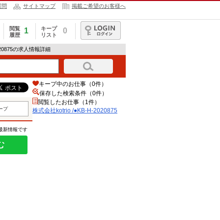
質問
サイトマップ
掲載ご希望のお客様へ
閲覧
キープ
1
0
履歴
リスト
ログイン
-2020875の求人情報詳細
キープ中のお仕事（0件）
保存した検索条件（
0
件）
閲覧したお仕事（1件）
ープ
株式会社kotrio /●KB-H-2020875
の最新情報です
む