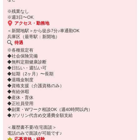
ご応募お待ちしております◎
※残業なし
※週3日〜OK
アクセス・勤務地
＜新開地駅＞から徒歩7分♪車通勤OK
兵庫区（最寄駅：新開地）
待遇
※各種規定有
◆社会保険完備
◆無料定期健康診断
◆日払い・週払い可
◆短期（2ヶ月）〜長期
◆退職金制度
◆資格支援（介護資格のみ）
◆有給休暇
◆産休・育休
◆正社員登用
◆副業・Wワーク相談OK（週40時間以内）
◆ガソリン代含め交通費全額支給
＜履歴書不要/在宅面談＞
電話のみで面談が可能です♪
応募資格・経験