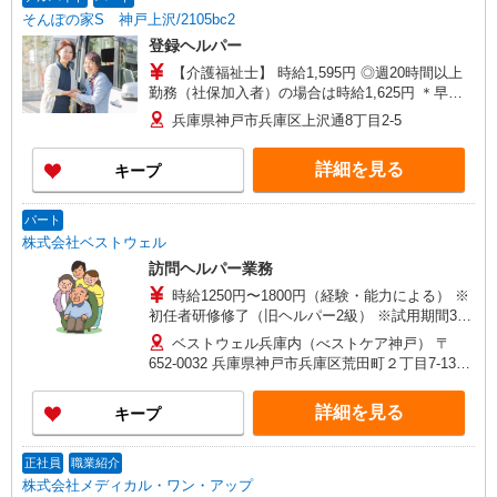
分〜） ◎賞与 基本給2.08ヶ月分/年支給
そんぽの家S 神戸上沢/2105bc2
登録ヘルパー
【介護福祉士】 時給1,595円 ◎週20時間以上
勤務（社保加入者）の場合は時給1,625円 ＊早朝
夜間（〜8:00、18:00〜）：時給1,994円〜 ＊日曜
兵庫県神戸市兵庫区上沢通8丁目2-5
祝日：時給1,895円〜 【実務者研修・初任者研修
（ヘルパー1級・2級）】 時給1,515円 ◎週20時間
詳細を見る
キープ
以上勤務（社保加入者）の場合は時給1,545円 ＊
早朝夜間（〜8:00、18:00〜）：時給1,894円〜 ＊
日曜祝日：時給1,815円〜 ◎身体介助、生活援助
パート
が同時給 ◎キャンセル手当：職務時給の60％支給
株式会社ベストウェル
訪問ヘルパー業務
時給1250円〜1800円（経験・能力による） ※
初任者研修修了（旧ヘルパー2級） ※試用期間3ヶ
月あり（同条件） ★交通費実費支給（法人規定
ベストウェル兵庫内（べストケア神戸） 〒
有） ※処遇改善加算手当込
652-0032 兵庫県神戸市兵庫区荒田町２丁目7-13
1階 TEL 078-578-8003 【事業所番号】
2870801327
詳細を見る
キープ
正社員
職業紹介
株式会社メディカル・ワン・アップ