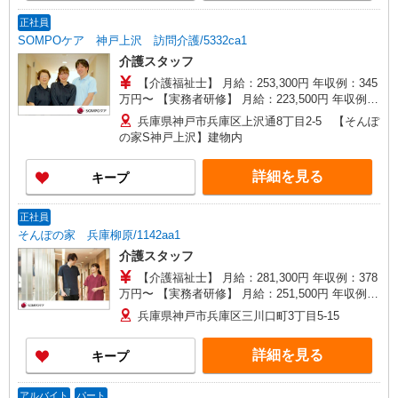
格・経験等による
正社員
SOMPOケア 神戸上沢 訪問介護/5332ca1
介護スタッフ
【介護福祉士】 月給：253,300円 年収例：345
万円〜 【実務者研修】 月給：223,500円 年収例：
306万円〜 【初任者研修】 月給：211,700円 年収
兵庫県神戸市兵庫区上沢通8丁目2-5 【そんぽ
例：290万円〜 ※職務手当、働きがい向上手当、
の家S神戸上沢】建物内
日祝手当（月平均2回分）等、毎月平均的に支払わ
れる手当を含みます。 ※介護福祉士のみ、特別職
詳細を見る
キープ
務手当も含む ◎在宅手当別途支給：1,000円/回 ◎
残業時は別途時間外手当支給（超過1分〜） ◎賞
与 基本給2.08ヶ月分/年支給
正社員
そんぽの家 兵庫柳原/1142aa1
介護スタッフ
【介護福祉士】 月給：281,300円 年収例：378
万円〜 【実務者研修】 月給：251,500円 年収例：
340万円〜 【初任者研修・無資格】 月給：
兵庫県神戸市兵庫区三川口町3丁目5-15
239,700円 年収例：324万円〜 ※職務手当、働き
がい向上手当、日祝手当（月平均2回分）、夜勤手
詳細を見る
キープ
当（月平均5回分）等、毎月平均的に支払われる手
当を含みます。 ※介護福祉士のみ、特別職務手当
も含む ◎残業時は別途時間外手当支給（超過1
アルバイト
パート