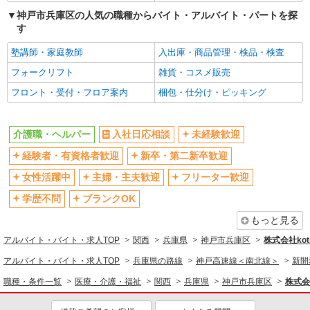
高収入・高額
神戸市兵庫区の人気の職種からバイト・アルバイト・パートを探
ボーナス・賞与あり
す
昇給あり
完全週休2日制
塾講師・家庭教師
入出庫・商品管理・検品・検査
フルタイム歓迎
禁煙・分煙
フォークリフト
雑貨・コスメ販売
駅直結・駅チカ
車通勤OK
フロント・受付・フロア案内
梱包・仕分け・ピッキング
バイク通勤OK
自転車通勤OK
残業少なめ（月20h未満）
交通費支給
介護職・ヘルパー
入社日応相談
未経験歓迎
社会保険あり
産休・育休取得実績あり
退職金・財形貯蓄制度あり
経験者・有資格者歓迎
新卒・第二新卒歓迎
各種手当（家族・役職・インセン
ティブなど）あり
女性活躍中
主婦・主夫歓迎
フリーター歓迎
制服貸与
研修制度あり
学歴不問
ブランクOK
資格取得支援制度あり
もっと見る
同じ職種から求人を探す
アルバイト・バイト・求人TOP
関西
兵庫県
神戸市兵庫区
株式会社kotr
医療・介護・福祉
アルバイト・バイト・求人TOP
兵庫県の路線
神戸高速線＜南北線＞
新開
介護職・ヘルパー
職種・条件一覧
医療・介護・福祉
関西
兵庫県
神戸市兵庫区
株式会社
同じ特徴から求人を探す