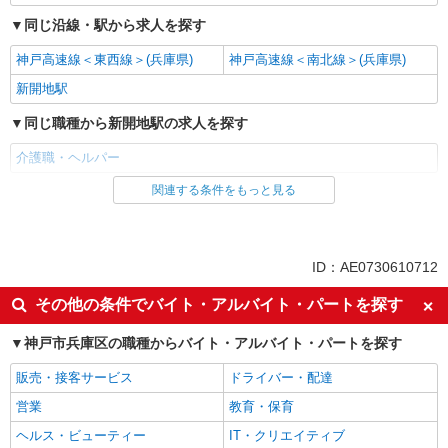
同じ沿線・駅から求人を探す
神戸高速線＜東西線＞(兵庫県)
神戸高速線＜南北線＞(兵庫県)
新開地駅
同じ職種から新開地駅の求人を探す
介護職・ヘルパー
関連する条件をもっと見る
同じ雇用形態から新開地駅の求人を探す
派遣社員
同じ特徴から新開地駅の求人を探す
ID：AE0730610712
入社日応相談
未経験歓迎
その他の条件でバイト・アルバイト・パートを探す
経験者・有資格者歓迎
新卒・第二新卒歓迎
神戸市兵庫区の職種からバイト・アルバイト・パートを探す
女性活躍中
主婦・主夫歓迎
販売・接客サービス
ドライバー・配達
フリーター歓迎
学歴不問
営業
教育・保育
ブランクOK
ミドル（40代～）活躍中
ヘルス・ビューティー
IT・クリエイティブ
エルダー（50代～）活躍中
シニア（60代～）活躍中