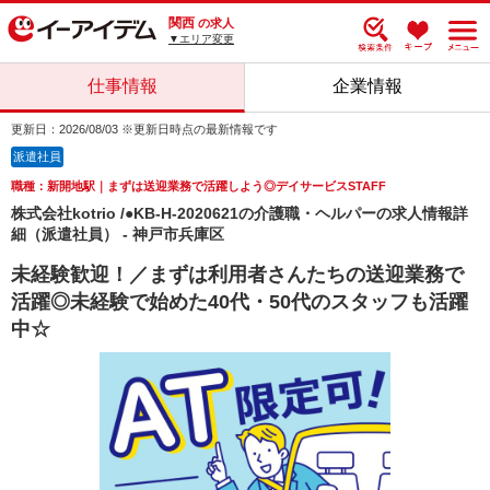
関西
の求人
▼エリア変更
仕事情報
企業情報
更新日：2026/08/03 ※更新日時点の最新情報です
派遣社員
職種：新開地駅｜まずは送迎業務で活躍しよう◎デイサービスSTAFF
株式会社kotrio /●KB-H-2020621の介護職・ヘルパーの求人情報詳
細（派遣社員） - 神戸市兵庫区
未経験歓迎！／まずは利用者さんたちの送迎業務で
活躍◎未経験で始めた40代・50代のスタッフも活躍
中☆