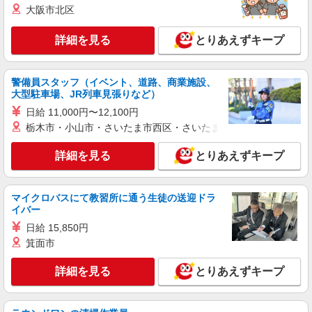
大阪市北区
詳細を見る
キープ
詳細を見る
とりあえずキープ
派遣社員
株式会社kotrio /●KB-H-1879411
警備員スタッフ（イベント、道路、商業施設、
【兵庫駅近く】病院でシーツ交換や備品管理な
大型駐車場、JR列車見張りなど）
ど★看護助手募集
日給 11,000円〜12,100円
時給1550円〜2187円 ＜日払い有/週払い有/交
栃木市・小山市・さいたま市西区・さいたま市岩槻区・久喜市・
通費全支給(ガソリン代含む)＞
神戸市兵庫区/最寄り：兵庫駅
詳細を見る
とりあえずキープ
詳細を見る
キープ
マイクロバスにて教習所に通う生徒の送迎ドラ
イバー
派遣社員
日給 15,850円
株式会社kotrio /●KB-H-1879450
箕面市
高級ホテルのような空間＊。新開地駅そば▼サ
高住で見回りやお話相手など
詳細を見る
とりあえずキープ
時給1550円〜2187円 ＜日払い有/週払い有/交
通費全支給(ガソリン代含む)＞
兵庫区（最寄駅：新開地）