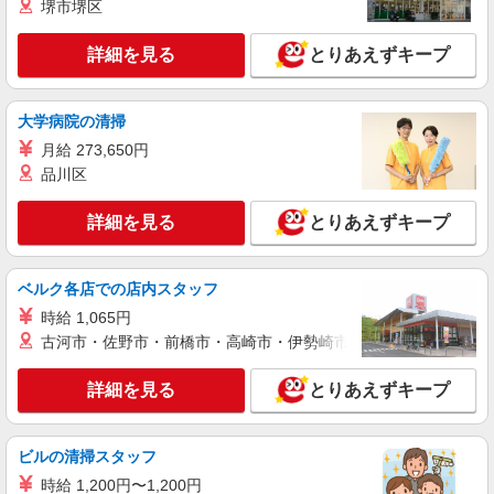
堺市堺区
神戸市兵庫区 ◆面接なし
詳細を見る
とりあえずキープ
詳細を見る
キープ
派遣社員
大学病院の清掃
株式会社kotrio /●KB-H-1855013
月給 273,650円
一生モノの「経験」が手に入る＊。兵庫すぐの
品川区
デイサービス
時給1500円〜2125円 ＜日払い有/週払い有/交
詳細を見る
通費全支給(ガソリン代含む)＞
とりあえずキープ
神戸市兵庫区/最寄り：兵庫駅
ベルク各店での店内スタッフ
詳細を見る
キープ
時給 1,065円
古河市・佐野市・前橋市・高崎市・伊勢崎市・太田市・館林市・
派遣社員
株式会社kotrio /●KB-H-1900203
詳細を見る
とりあえずキープ
＜兵庫＞デイサービスSTAFF＊16時退社も
OK！子育て世代活躍中
時給1450円〜2187円 ＜日払い有/週払い有/交
ビルの清掃スタッフ
通費全支給(ガソリン代含む)＞
時給 1,200円〜1,200円
神戸市兵庫区/最寄り：兵庫駅