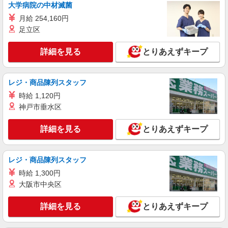
大学病院の中材滅菌
詳細を見る
キープ
月給 254,160円
足立区
派遣社員
株式会社kotrio /●KB-H-1900202
詳細を見る
とりあえずキープ
＜新開地＞デイサービスSTAFF＊16時退社も
OK！子育て世代活躍中
時給1450円〜2187円 ＜日払い有/週払い有/交
レジ・商品陳列スタッフ
通費全支給(ガソリン代含む)＞
時給 1,120円
兵庫区（最寄駅：新開地）
神戸市垂水区
詳細を見る
キープ
詳細を見る
とりあえずキープ
派遣社員
株式会社kotrio /●KB-H-1879370
レジ・商品陳列スタッフ
新開地駅◎負担少なめの障がい者支援員★社会
時給 1,300円
活動の見守りなど
大阪市中央区
時給1550円〜2187円 ＜日払い有/週払い有/交
通費全支給(ガソリン代含む)＞
詳細を見る
とりあえずキープ
兵庫区（最寄駅：新開地）