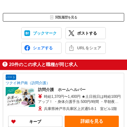
閲覧履歴を見る
ブックマーク
ポストする
シェアする
URLをシェア
20
件のこの求人と職種が同じ求人
パート
ツクイ神戸南（訪問介護）
訪問介護 ホームヘルパー
時給1,370円〜1,400円 ★土日祝日は時給100円
アップ！ ・身体介護手当:500円/時間 ・早朝夜間
深夜手当:300円/時間 （18:00〜翌07:59の時間
兵庫県神戸市兵庫区上沢通5-8-1 室ビル1階
帯） ・ICT手当:2,000円/月 ・深夜割増は別途支給
・ケア→ケアの移動時間も賃金（時給）を支給 ・
詳細を見る
キープ
特定事業所加算手当:60円/時間含む ※給与幅は資