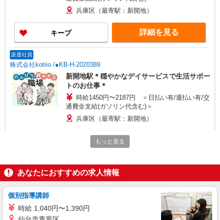
兵庫区（最寄駅：新開地）
詳細を見る
キープ
派遣社員
株式会社kotrio /●KB-H-2020389
新開地駅＊穏やかなデイサービスで生活サポー
トのお仕事＊
時給1450円〜2187円 ＜日払い有/週払い有/交
通費全支給(ガソリン代含む)＞
兵庫区（最寄駅：新開地）
詳細を見る
キープ
もっと見る
派遣社員
あなたにおすすめの求人情報
株式会社kotrio /●KB-H-2020616
兵庫駅｜まずは送迎業務で活躍しよう◎デイサ
ービスSTAFF
個別指導講師
時給1450円〜2187円 ＜日払い有/週払い有/交
時給 1,040円〜1,390円
通費全支給(ガソリン代含む)＞
仙台市青葉区