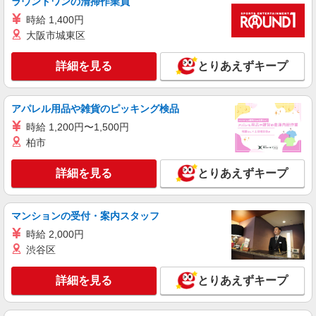
ラウンドワンの清掃作業員
時給 1,400円
詳細を見る
キープ
大阪市城東区
派遣社員
詳細を見る
とりあえずキープ
株式会社kotrio /●KB-H-2020852
新開地駅＊幅広い世代が活動中！サ高住のサポ
ートSTAFF
アパレル用品や雑貨のピッキング検品
時給1450円〜2187円 ＜日払い有/週払い有/交
時給 1,200円〜1,500円
通費全支給(ガソリン代含む)＞
柏市
兵庫区（最寄駅：新開地）
詳細を見る
とりあえずキープ
詳細を見る
キープ
派遣社員
マンションの受付・案内スタッフ
株式会社kotrio /●KB-H-1879531
時給 2,000円
＜デイサービス/兵庫駅＞面接なし！最短3日で
渋谷区
仕事スタート可◎
時給1550円〜2187円 ＜日払い有/週払い有/交
詳細を見る
とりあえずキープ
通費全支給(ガソリン代含む)＞
神戸市兵庫区/最寄り：兵庫駅