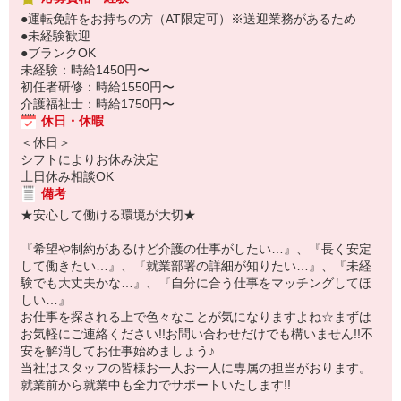
●運転免許をお持ちの方（AT限定可）※送迎業務があるため
●未経験歓迎
●ブランクOK
未経験：時給1450円〜
初任者研修：時給1550円〜
介護福祉士：時給1750円〜
休日・休暇
＜休日＞
シフトによりお休み決定
土日休み相談OK
備考
★安心して働ける環境が大切★
『希望や制約があるけど介護の仕事がしたい…』、『長く安定
して働きたい…』、『就業部署の詳細が知りたい…』、『未経
験でも大丈夫かな…』、『自分に合う仕事をマッチングしてほ
しい…』
お仕事を探される上で色々なことが気になりますよね☆まずは
お気軽にご連絡ください!!お問い合わせだけでも構いません!!不
安を解消してお仕事始めましょう♪
当社はスタッフの皆様お一人お一人に専属の担当がおります。
就業前から就業中も全力でサポートいたします!!