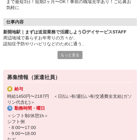
まで最短3日！短期2ヶ月〜OK！事前の職場見学あり！ご応募お
気軽に
仕事内容
新開地駅｜まずは送迎業務で活躍しよう◎デイサービスSTAFF
周辺地域で暮らすお年寄りの方々が、
認知症予防やリハビリなどのために通う、
デイサービスでのお仕事！
もっと見る
〜おもな仕事内容〜
・自動車による利用者さんの送迎
・食事や着替えなどの介助
募集情報（派遣社員）
・レクリエーションのサポート
など
給与
時給1450円〜2187円 ＜日払い有/週払い有/交通費全支給(ガソ
未経験大歓迎！まずは送迎業務でご活躍していただき、徐々に活躍
リン代含む)＞
の場を広げていただきます！
勤務時間・曜日
もちろん経験者も大歓迎◎サポート中心なので難しいことは特にあ
＜シフト制/休憩1h＞
りません♪
シフト例
・8:00〜17:00
「働くのは久しぶり…」というブランクがある方もOK！
・9:00〜18:00
など