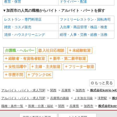
教育・保育
ドライバー・配達
高収入・高額
ボーナス・賞与あり
加西市の人気の職種からバイト・アルバイト・パートを探す
昇給あり
完全週休2日制
レストラン・専門料理店
ファミリーレストラン・回転寿司
フルタイム歓迎
禁煙・分煙
雑貨・コスメ販売
入出庫・商品管理・検品・検査
駅直結・駅チカ
車通勤OK
清掃・ハウスクリーニング
経理・人事・労務・総務・法務
バイク通勤OK
自転車通勤OK
残業少なめ（月20h未満）
交通費支給
介護職・ヘルパー
入社日応相談
未経験歓迎
社会保険あり
産休・育休取得実績あり
経験者・有資格者歓迎
新卒・第二新卒歓迎
退職金・財形貯蓄制度あり
各種手当（家族・役職・インセン
ティブなど）あり
女性活躍中
主婦・主夫歓迎
フリーター歓迎
制服貸与
研修制度あり
学歴不問
ブランクOK
資格取得支援制度あり
もっと見る
同じ職種から求人を探す
アルバイト・バイト・求人TOP
関西
兵庫県
加西市
株式会社kotrio /
医療・介護・福祉
アルバイト・バイト・求人TOP
兵庫県の路線
ＪＲ加古川線
滝野駅
株式
介護職・ヘルパー
職種・条件一覧
医療・介護・福祉
関西
兵庫県
加西市
株式会社kotr
同じ特徴から求人を探す