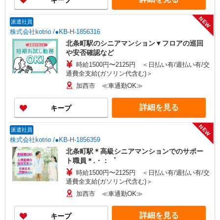
キープ
NEW
派遣社員
株式会社kotrio /●KB-H-1856316
北条町駅のシニアマンション▼フロアの巡回
や安否確認など
時給1500円〜2125円 ＜日払い有/週払い有/交
通費全支給(ガソリン代含む)＞
加西市 ≪車通勤OK≫
詳細を見る
キープ
NEW
派遣社員
株式会社kotrio /●KB-H-1856359
北条町駅＊高級シニアマンションでのサポー
ト職員＊.・：゜
時給1500円〜2125円 ＜日払い有/週払い有/交
通費全支給(ガソリン代含む)＞
加西市 ≪車通勤OK≫
詳細を見る
キープ