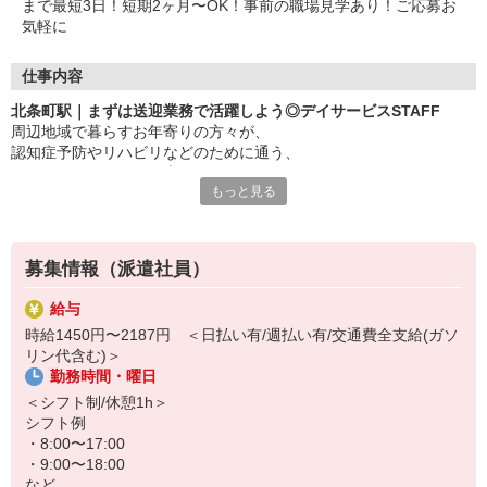
まで最短3日！短期2ヶ月〜OK！事前の職場見学あり！ご応募お
気軽に
仕事内容
北条町駅｜まずは送迎業務で活躍しよう◎デイサービスSTAFF
周辺地域で暮らすお年寄りの方々が、
認知症予防やリハビリなどのために通う、
デイサービスでのお仕事！
もっと見る
〜おもな仕事内容〜
・自動車による利用者さんの送迎
・食事や着替えなどの介助
募集情報（派遣社員）
・レクリエーションのサポート
など
給与
時給1450円〜2187円 ＜日払い有/週払い有/交通費全支給(ガソ
未経験大歓迎！まずは送迎業務でご活躍していただき、徐々に活躍
リン代含む)＞
の場を広げていただきます！
勤務時間・曜日
もちろん経験者も大歓迎◎サポート中心なので難しいことは特にあ
＜シフト制/休憩1h＞
りません♪
シフト例
・8:00〜17:00
「働くのは久しぶり…」というブランクがある方もOK！
・9:00〜18:00
など