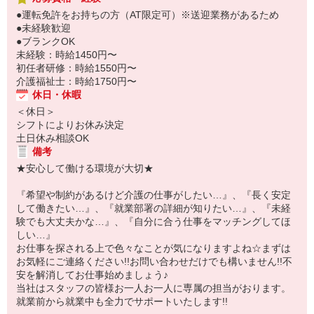
●運転免許をお持ちの方（AT限定可）※送迎業務があるため
●未経験歓迎
●ブランクOK
未経験：時給1450円〜
初任者研修：時給1550円〜
介護福祉士：時給1750円〜
休日・休暇
＜休日＞
シフトによりお休み決定
土日休み相談OK
備考
★安心して働ける環境が大切★
『希望や制約があるけど介護の仕事がしたい…』、『長く安定
して働きたい…』、『就業部署の詳細が知りたい…』、『未経
験でも大丈夫かな…』、『自分に合う仕事をマッチングしてほ
しい…』
お仕事を探される上で色々なことが気になりますよね☆まずは
お気軽にご連絡ください!!お問い合わせだけでも構いません!!不
安を解消してお仕事始めましょう♪
当社はスタッフの皆様お一人お一人に専属の担当がおります。
就業前から就業中も全力でサポートいたします!!