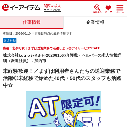
関西
の求人
▼エリア変更
仕事情報
企業情報
更新日：2026/08/10 ※更新日時点の最新情報です
派遣社員
職種：北条町駅｜まずは送迎業務で活躍しよう◎デイサービスSTAFF
株式会社kotrio /●KB-H-2020615の介護職・ヘルパーの求人情報詳
細（派遣社員） - 加西市
未経験歓迎！／まずは利用者さんたちの送迎業務で
活躍◎未経験で始めた40代・50代のスタッフも活躍
中☆