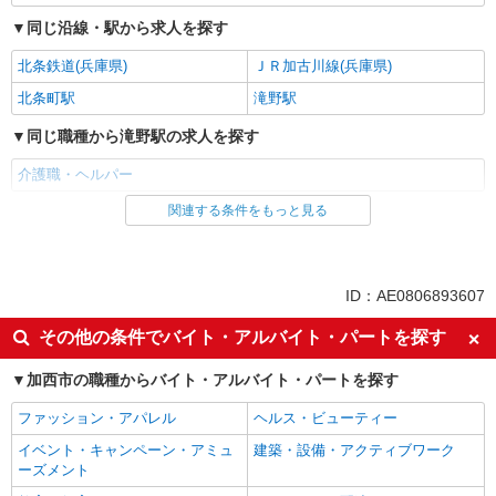
同じ沿線・駅から求人を探す
北条鉄道(兵庫県)
ＪＲ加古川線(兵庫県)
北条町駅
滝野駅
同じ職種から滝野駅の求人を探す
介護職・ヘルパー
関連する条件をもっと見る
同じ雇用形態から滝野駅の求人を探す
派遣社員
同じ特徴から滝野駅の求人を探す
ID：AE0806893607
入社日応相談
未経験歓迎
その他の条件でバイト・アルバイト・パートを探す
経験者・有資格者歓迎
新卒・第二新卒歓迎
加西市の職種からバイト・アルバイト・パートを探す
女性活躍中
主婦・主夫歓迎
ファッション・アパレル
ヘルス・ビューティー
フリーター歓迎
学歴不問
イベント・キャンペーン・アミュ
建築・設備・アクティブワーク
ブランクOK
ミドル（40代～）活躍中
ーズメント
エルダー（50代～）活躍中
シニア（60代～）活躍中