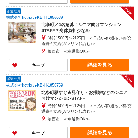
NEW
派遣社員
株式会社kotrio /●KB-H-1856639
北条町／4名急募！シニア向けマンション
STAFF＊身体負担少なめ
時給1500円〜2125円 ＜日払い有/週払い有/交
通費全支給(ガソリン代含む)＞
加西市 ≪車通勤OK≫
詳細を見る
キープ
NEW
派遣社員
株式会社kotrio /●KB-H-1856759
北条町駅すぐ★見守り・お掃除などのシニア
向けマンションSTAFF
時給1500円〜2125円 ＜日払い有/週払い有/交
通費全支給(ガソリン代含む)＞
加西市 ≪車通勤OK≫
詳細を見る
キープ