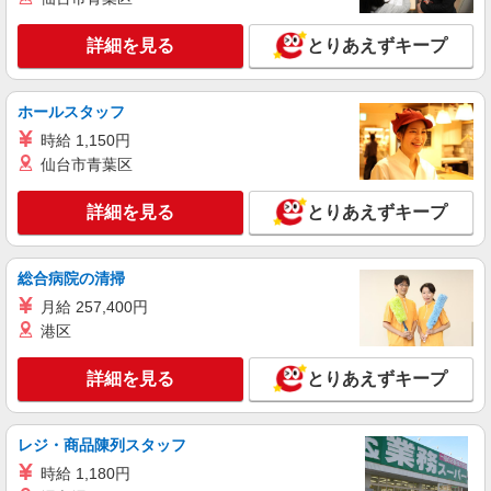
NEW
派遣社員
株式会社kotrio /●KB-H-1854858
詳細を見る
とりあえずキープ
【面接なし】日払いでお給料即GETのデイサ
ービス＊北条町駅
時給1500円〜2125円 ＜日払い有/週払い有/交
ホールスタッフ
通費全支給(ガソリン代含む)＞
時給 1,150円
加西市 最寄り駅：北条町
仙台市青葉区
詳細を見る
キープ
詳細を見る
とりあえずキープ
派遣社員
株式会社ブレイブ（マイナビグループ）/MDH28
総合病院の清掃
介護スタッフ ◆デイサービス、サービス付き
月給 257,400円
高齢者向け住宅、グループホームなど様々な勤
港区
務先から選べます。
未経験：時給1350〜1550円（資格・経験によ
る） 経験者：時給1550〜1750円（資格・経験によ
詳細を見る
とりあえずキープ
る） ◎月収例 時給1750円×1日8時間×22日（週5
兵庫県加西市 【最寄駅】 ◆北条鉄道「網引
日）＝30万8000円 ◆昇給あり ◆支払い方法 ※日
駅」 ◆北条鉄道「長駅」 ◆北条鉄道「田原駅」
払い/週払い/月払い対応も可能です。詳しくは面談
★その他、近隣に多数勤務地あります！
レジ・商品陳列スタッフ
時にご相談ください。 ◆交通費：別途全額支給 ※
詳細を見る
キープ
当社規定あり
時給 1,180円