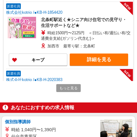
NEW
派遣社員
株式会社kotrio /●KB-H-1854420
北条町駅近く★シニア向け住宅での見守り・
生活サポートなど★
時給1500円〜2125円 ＜日払い有/週払い有/交
通費全支給(ガソリン代含む)＞
加西市 最寄り駅：北条町
詳細を見る
キープ
NEW
派遣社員
株式会社kotrio /●KB-H-2020383
北条町駅＊穏やかなデイサービスで生活サポ
もっと見る
ートのお仕事＊
時給1450円〜2187円 ＜日払い有/週払い有/交
通費全支給(ガソリン代含む)＞
あなたにおすすめの求人情報
加西市 最寄り駅：北条町
個別指導講師
詳細を見る
キープ
時給 1,040円〜1,390円
仙台市青葉区