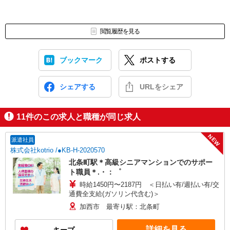
閲覧履歴を見る
ブックマーク
ポストする
シェアする
URLをシェア
11
件のこの求人と職種が同じ求人
NEW
派遣社員
株式会社kotrio /●KB-H-2020570
北条町駅＊高級シニアマンションでのサポー
ト職員＊.・：゜
時給1450円〜2187円 ＜日払い有/週払い有/交
通費全支給(ガソリン代含む)＞
加西市 最寄り駅：北条町
詳細を見る