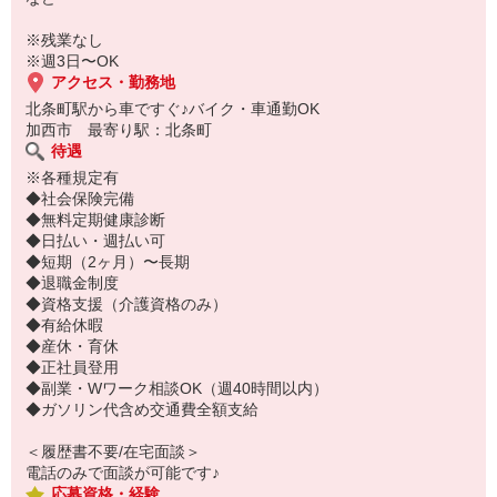
ご応募お待ちしております◎
※残業なし
※週3日〜OK
アクセス・勤務地
北条町駅から車ですぐ♪バイク・車通勤OK
加西市 最寄り駅：北条町
待遇
※各種規定有
◆社会保険完備
◆無料定期健康診断
◆日払い・週払い可
◆短期（2ヶ月）〜長期
◆退職金制度
◆資格支援（介護資格のみ）
◆有給休暇
◆産休・育休
◆正社員登用
◆副業・Wワーク相談OK（週40時間以内）
◆ガソリン代含め交通費全額支給
＜履歴書不要/在宅面談＞
電話のみで面談が可能です♪
応募資格・経験