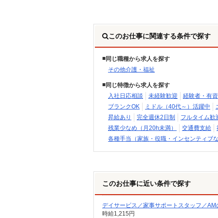
このお仕事に関連する条件で探す
同じ職種から求人を探す
その他介護・福祉
同じ特徴から求人を探す
入社日応相談
未経験歓迎
経験者・有資
ブランクOK
ミドル（40代～）活躍中
昇給あり
完全週休2日制
フルタイム歓
残業少なめ（月20h未満）
交通費支給
各種手当（家族・役職・インセンティブ
このお仕事に近い条件で探す
デイサービス／家事サポートスタッフ／AM
時給1,215円