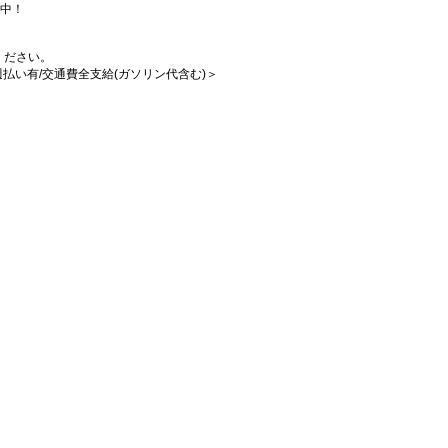
躍中！
ください。
/週払い有/交通費全支給(ガソリン代含む)＞