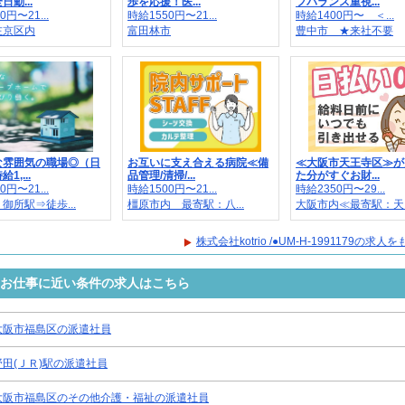
勤...
歩を応援！医...
フバランス重視...
0円〜21...
時給1550円〜21...
時給1400円〜 ＜...
左京区内
富田林市
豊中市 ★来社不要
な雰囲気の職場◎（日
お互いに支え合える病院≪備
≪大阪市天王寺区≫が
1,...
品管理/清掃/...
た分がすぐお財...
0円〜21...
時給1500円〜21...
時給2350円〜29...
御所駅⇒徒歩...
橿原市内 最寄駅：八...
大阪市内≪最寄駅：天..
株式会社kotrio /●UM-H-1991179の求
1179のお仕事に近い条件の求人はこちら
大阪市福島区の派遣社員
野田(ＪＲ)駅の派遣社員
大阪市福島区のその他介護・福祉の派遣社員