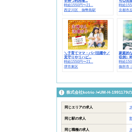
を持つ利用者...
可◎完全日
時給1550円〜21...
時給155
西淀川区 御幣島駅
京都市
＼子育てママ・パパ活躍中／
家庭的
見守りやリハビ...
収例）時給
時給1550円〜21...
時給150
堺市東区
御所市｜
株式会社kotrio /●UM-H-199
同じエリアの求人
同じ駅の求人
同じ職種の求人