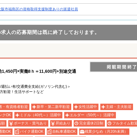
大阪市福島区の資格取得支援制度ありの派遣社員
の求人の応募期間は既に終了しております。
450円×実働8ｈ＝11,600円+別途交通
有/週払い有/交通費全支給(ガソリン代含む)＞
る方歓迎！生活サポートなど
者・有資格者歓迎
新卒・第二新卒歓迎
女性活躍中
主婦・主夫歓迎
ンクOK
ミドル（40代～）活躍中
エルダー（50代～）活躍中
高額
ボーナス・賞与あり
昇給あり
完全週休2日制
フルタイム歓
通勤OK
バイク通勤OK
自転車通勤OK
残業少なめ（月20h未満）