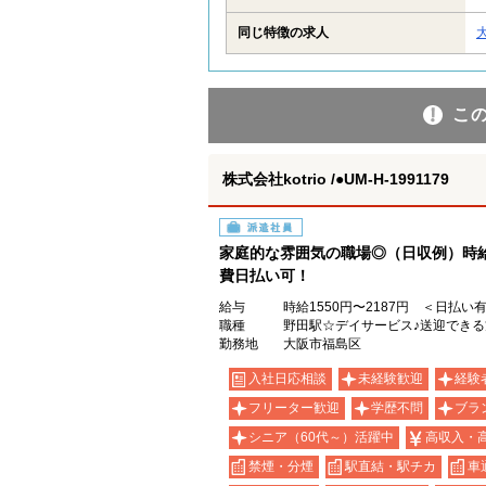
同じ特徴の求人
こ
株式会社kotrio /●UM-H-1991179
派遣社員
家庭的な雰囲気の職場◎（日収例）時給1,
費日払い可！
給与
時給1550円〜2187円 ＜日払い
職種
野田駅☆デイサービス♪送迎でき
勤務地
大阪市福島区
入社日応相談
未経験歓迎
経験
フリーター歓迎
学歴不問
ブラ
シニア（60代～）活躍中
高収入・
禁煙・分煙
駅直結・駅チカ
車