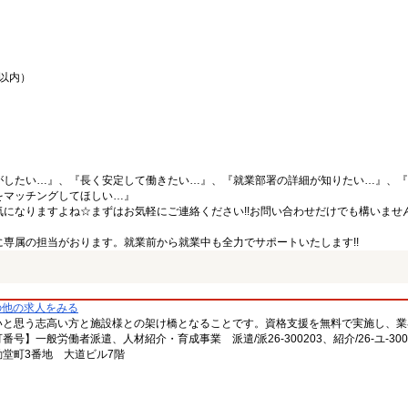
間以内）
がしたい…』、『長く安定して働きたい…』、『就業部署の詳細が知りたい…』、『
をマッチングしてほしい…』
になりますよね☆まずはお気軽にご連絡ください!!お問い合わせだけでも構いません
専属の担当がおります。就業前から就業中も全力でサポートいたします!!
の他の求人をみる
いと思う志高い方と施設様との架け橋となることです。資格支援を無料で実施し、業
一般労働者派遣、人材紹介・育成事業 派遣/派26-300203、紹介/26-ユ-300
堂町3番地 大道ビル7階