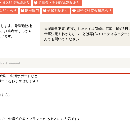
・育休取得実績あり
退職金・財形貯蓄制度あり
など）あり
制服貸与
研修制度あり
資格取得支援制度あり
内します。希望勤務地
≪履歴書不要×面接なし≫まずは気軽に応募！最短3日
い。担当者がしっかり
仕事決定！わからないことは専任のコーディネーター
頂けます。
んでも聞いてください♪
方歓迎！生活サポートなど
ポートをおまかせします！
きる方）
ので、介護初心者・ブランクのある方にも人気です♪