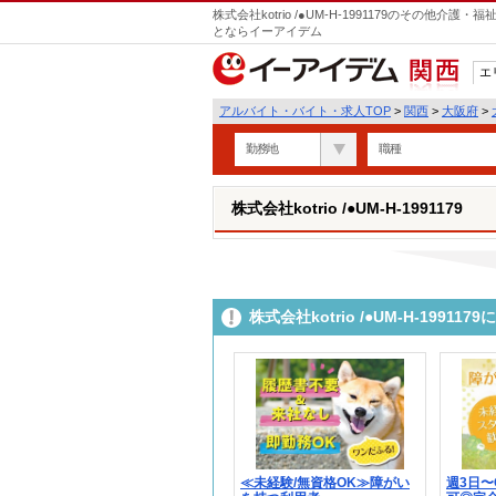
株式会社kotrio /●UM-H-1991179のその他
とならイーアイデム
エ
関西
アルバイト・バイト・求人TOP
>
関西
>
大阪府
>
勤務地
職種
株式会社kotrio /●UM-H-1991179
株式会社kotrio /●UM-H-199
≪未経験/無資格OK≫障がい
週3日〜