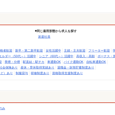
同じ雇用形態から求人を探す
派遣社員
格者歓迎
新卒・第二新卒歓迎
女性活躍中
主婦・主夫歓迎
フリーター歓迎
エルダー（50代～）活躍中
シニア（60代～）活躍中
高収入・高額
ボーナス・
迎
禁煙・分煙
駅直結・駅チカ
車通勤OK
バイク通勤OK
自転車通勤OK
社会保険あり
産休・育休取得実績あり
退職金・財形貯蓄制度あり
など）あり
制服貸与
研修制度あり
資格取得支援制度あり
のみ