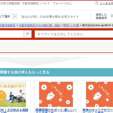
よくある
介護・福祉の求人情報詳細 - 大阪市福島区｜バイト・アルバイトのこ
保存した
0
リア選択
「あなたの街」のお仕事が探せる求人サイト
検索条件
大阪市福島区
>
大阪市福島区のその他介護・福祉
>
野田(ＪＲ)駅
> 株式会社kotrio /●UM-
1179に関連する他の求人をもっと見る
OK！土日休みも相談
医療現場のサポート♪新しい一
将来のキャリアやワー