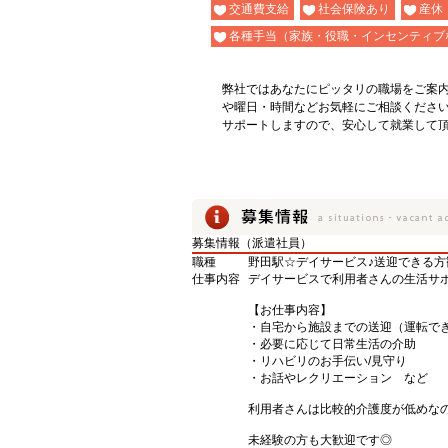
交通費支給
社会保険あり
産休
各種手当（家族・役職・インセンティブ
弊社ではあなたにピッタリの職場をご案
や曜日・時間などお気軽にご相談くださ
サポートしますので、安心して就業して
募集情報（派遣社員）
職種
野田駅☆デイサービス♪送迎できる
仕事内容
デイサービスで利用者さんの生活サ
【お仕事内容】
・自宅から施設までの送迎（運転で
・必要に応じて日常生活の介助
・リハビリのお手伝い/見守り
・お話やレクリエーション など
利用者さんは比較的介護度が低めな
未経験の方も大歓迎です◎