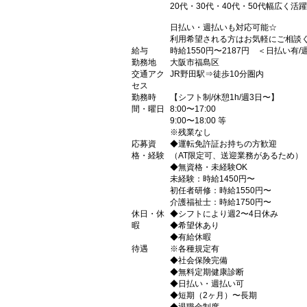
20代・30代・40代・50代幅広く活
日払い・週払いも対応可能☆
利用希望される方はお気軽にご相談
給与
時給1550円〜2187円 ＜日払い有
勤務地
大阪市福島区
交通アク
JR野田駅⇒徒歩10分圏内
セス
勤務時
【シフト制/休憩1h/週3日〜】
間・曜日
8:00〜17:00
9:00〜18:00 等
※残業なし
応募資
◆運転免許証お持ちの方歓迎
格・経験
（AT限定可、送迎業務があるため）
◆無資格・未経験OK
未経験：時給1450円〜
初任者研修：時給1550円〜
介護福祉士：時給1750円〜
休日・休
◆シフトにより週2〜4日休み
暇
◆希望休あり
◆有給休暇
待遇
※各種規定有
◆社会保険完備
◆無料定期健康診断
◆日払い・週払い可
◆短期（2ヶ月）〜長期