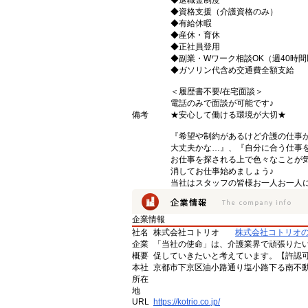
◆退職金制度
◆資格支援（介護資格のみ）
◆有給休暇
◆産休・育休
◆正社員登用
◆副業・Wワーク相談OK（週40時
◆ガソリン代含め交通費全額支給
＜履歴書不要/在宅面談＞
電話のみで面談が可能です♪
備考
★安心して働ける環境が大切★
『希望や制約があるけど介護の仕事
大丈夫かな…』、『自分に合う仕事
お仕事を探される上で色々なことが気
消してお仕事始めましょう♪
当社はスタッフの皆様お一人お一人に
企業情報
社名
株式会社コトリオ
株式会社コトリオ
企業
「当社の使命」は、介護業界で頑張りた
概要
促していきたいと考えています。【許認可番号】
本社
京都市下京区油小路通り塩小路下る南不動
所在
地
URL
https://kotrio.co.jp/