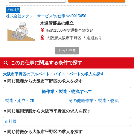
派遣社員
株式会社テクノ・サービス/お仕事No/0915456
水道管部品の組立
時給1350円交通費全額支給
大阪府大阪市平野区 ＊送迎あり
もっと見る
詳細を見る
キープ
このお仕事に関連する条件で探す
派遣社員
株式会社テクノ・サービス/お仕事No/0796474
大阪市平野区のアルバイト・バイト・パートの求人を探す
組立作業など
同じ職種から大阪市平野区の求人を探す
時給1270円 月収例：208000円以上可能（月収
例）（残業・休日出勤手当て等が含まれていま
軽作業・製造・物流すべて
す） 交通費全額支給
大阪府大阪市平野区 ＊車・バイク通勤OK
製造・組立・加工
その他軽作業・製造・物流
同じ雇用形態から大阪市平野区の求人を探す
詳細を見る
キープ
正社員
派遣社員
株式会社テクノ・サービス/お仕事No/0893404
同じ特徴から大阪市平野区の求人を探す