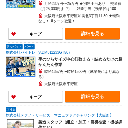
月給23万円〜25万円 ★別途手当あり 交通費
（月25,000円まで） 残業手当（残業代は100％
支給） 歩合手当 賞与年2回 ※経験・能力・適
大阪府大阪市平野区加美北3丁目11-30 ★転勤
性などを考慮のうえ優遇 ※試用期間2ヶ月あり
なし！UIターン歓迎！
（給与・待遇の変更なし）
詳細を見る
キープ
アルバイト
パート
株式会社バイトレ（ADM811233GT90）
手のひらサイズ中心◎数える・詰めるだけの超
かんたん作業
時給1357円〜時給1500円（就業先により異な
る）
大阪府大阪市平野区
詳細を見る
キープ
正社員
株式会社テクノ・サービス マニュファクチャリング【大阪府】
製造スタッフ（組立・加工・目視検査・機械操
作など）