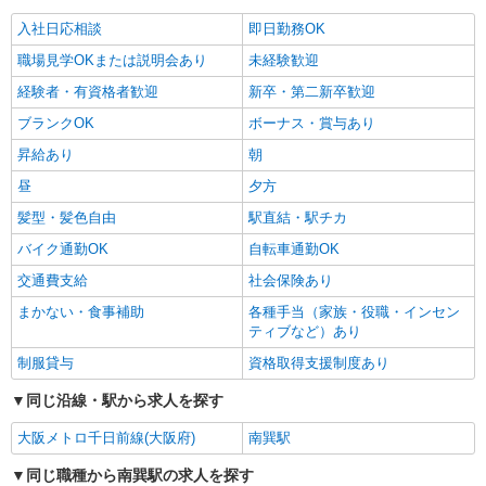
部品の組立業務
入社日応相談
即日勤務OK
時給1300円交通費全額支給
職場見学OKまたは説明会あり
未経験歓迎
大阪府大阪市平野区 ＊バイク通勤OK
経験者・有資格者歓迎
新卒・第二新卒歓迎
詳細を見る
キープ
ブランクOK
ボーナス・賞与あり
昇給あり
朝
派遣社員
昼
夕方
株式会社テクノ・サービス/お仕事No/0898569
製品へのテープ巻き
髪型・髪色自由
駅直結・駅チカ
時給1400円交通費全額支給
バイク通勤OK
自転車通勤OK
大阪府大阪市平野区 ＊車・バイク通勤OK
交通費支給
社会保険あり
まかない・食事補助
各種手当（家族・役職・インセン
詳細を見る
キープ
ティブなど）あり
制服貸与
資格取得支援制度あり
派遣社員
株式会社テクノ・サービス/お仕事No/0823465
同じ沿線・駅から求人を探す
製品の検査・梱包など
大阪メトロ千日前線(大阪府)
南巽駅
時給1250円交通費全額支給
大阪府大阪市平野区
同じ職種から南巽駅の求人を探す