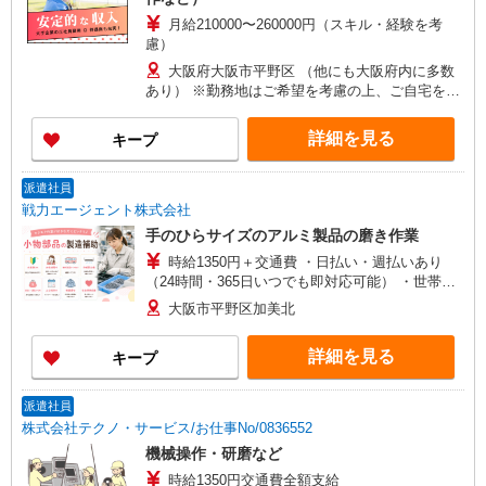
月給210000〜260000円（スキル・経験を考
慮）
大阪府大阪市平野区 （他にも大阪府内に多数
あり） ※勤務地はご希望を考慮の上、ご自宅を中
心に通勤時間120分圏内のエリアとなります。（転
勤なし）
詳細を見る
キープ
派遣社員
戦力エージェント株式会社
手のひらサイズのアルミ製品の磨き作業
時給1350円＋交通費 ・日払い・週払いあり
（24時間・365日いつでも即対応可能） ・世帯主
の方には、、、 住宅手当3000円〜5000円、家族手
大阪市平野区加美北
当（配偶者1万円、お子様一人5千円）あり。 ＊各
規定有り
詳細を見る
キープ
派遣社員
株式会社テクノ・サービス/お仕事No/0836552
機械操作・研磨など
時給1350円交通費全額支給