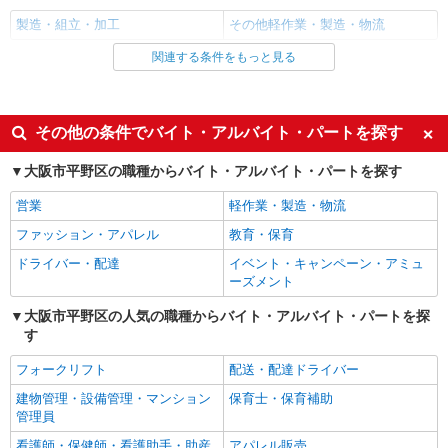
製造・組立・加工
その他軽作業・製造・物流
詳細を見る
キープ
関連する条件をもっと見る
同じ雇用形態から南巽駅の求人を探す
アルバイト
パート
正社員
契約社員
派遣社員
正社員
戦力エージェント株式会社
機械加工
同じ特徴から南巽駅の求人を探す
その他の条件でバイト・アルバイト・パートを探す
時給1400円 ＋交通費規定支給 ＋家族手当(世
入社日応相談
即日勤務OK
帯主・配偶者・子ども) ★基本月収例：238,700円
大阪市平野区の職種からバイト・アルバイト・パートを探す
（時給1,400円×実働7時間45分×月22日勤務の場
大阪府大阪市平野区瓜破南
職場見学OKまたは説明会あり
未経験歓迎
合） ※ここに交通費、家族手当、残業手当などが
営業
軽作業・製造・物流
プラス！ ☆勤務後すぐに受け取れる前払い制度完
経験者・有資格者歓迎
新卒・第二新卒歓迎
詳細を見る
ファッション・アパレル
キープ
教育・保育
備！
ブランクOK
ボーナス・賞与あり
ドライバー・配達
イベント・キャンペーン・アミュ
昇給あり
朝
正社員
職業紹介
ーズメント
株式会社リオン
昼
夕方
大阪市平野区の人気の職種からバイト・アルバイト・パートを探
アルミサッシの製造スタッフ
す
髪型・髪色自由
駅直結・駅チカ
月給245,000円〜280,000円（経験・能力によ
バイク通勤OK
る）
自転車通勤OK
フォークリフト
配送・配達ドライバー
大阪府大阪市平野区
交通費支給
社会保険あり
建物管理・設備管理・マンション
保育士・保育補助
管理員
まかない・食事補助
各種手当（家族・役職・インセン
詳細を見る
キープ
ティブなど）あり
看護師・保健師・看護助手・助産
アパレル販売