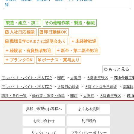
師
制服貸与
資格取得支援制度あり
派遣社員
株式会社日本ワークプレイス関西/648
同じ職種から求人を探す
製造・組立・加工
溶接、加工
その他軽作業・製造・物流
軽作業・製造・物流
時給1,600円 月収例： 1600円×8時間＝12,800
入社日応相談
即日勤務OK
円×20日＝25万6,000円 残業を月に40時間した場
製造・組立・加工
合、上記に残業代をプラスして ＼＼＼合計33万円
職場見学OKまたは説明会あり
未経験歓迎
大阪府大阪市平野区長吉出戸
以上可能／／／ 別途 交通費全額支給
同じ特徴から求人を探す
経験者・有資格者歓迎
新卒・第二新卒歓迎
詳細を見る
キープ
未経験歓迎
ボーナス・賞与あり
ブランクOK
ボーナス・賞与あり
交通費支給
社会保険あり
もっと見る
派遣社員
まかない・食事補助
株式会社日本ワークプレイス関西/447
アルバイト・バイト・求人TOP
関西
大阪府
大阪市平野区
茂山金属工
加工、金型製作補助、その他補助作業
アルバイト・バイト・求人TOP
大阪府の路線
大阪メトロ千日前線
南巽駅
時給1,260円 月収例： 1260円×８時間＝10.080
円×20日＝20万1,600円 別途 交通費全額支給
職種・条件一覧
軽作業・製造・物流
関西
大阪府
大阪市平野区
茂山
大阪府大阪市平野区
掲載ご希望のお客様へ
よくある質問
詳細を見る
キープ
お問い合わせ
利用規約
派遣社員
リンクについて
プライバシーポリシー