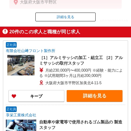
大阪府大阪市平野区
詳細を見る
ID：AE0707892248
20
件のこの求人と職種が同じ求人
掲載期間終了
正社員
有限会社山﨑フロント製作所
［1］アルミサッシの加工・組立工 ［2］アル
ミサッシの取付スタッフ
月給230,000円〜400,000円 ※経験・能力によ
る ※試用期間3ヶ月は月給200,000円
大阪府大阪市平野区加美北4-11-5
詳細を見る
キープ
正社員
享栄工業株式会社
自動車や家電等で使用されるゴム製品の 製造
スタッフ