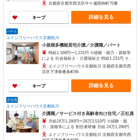
夜間（〜8:00、18:00〜）：時給1,994円〜 ＊日曜
京都府京都市西京区牛ケ瀬西柿町70番
祝日：時給1,895円〜 【実務者研修・初任者研修
（ヘルパー1級・2級）】 時給1,515円 ◎週20時間
詳細を見る
キープ
以上勤務（社保加入者）の場合は時給1,545円 ＊
早朝夜間（〜8:00、18:00〜）：時給1,894円〜 ＊
日曜祝日：時給1,815円〜 ◎身体介助、生活援助
パート
が同時給 ◎キャンセル手当：職務時給の60％支給
エイジフリーハウス京都桂川
小規模多機能居宅介護／介護職／パート
時給1,168円〜1,231円 ※経験・能力・資格等
による 社会福祉士・介護福祉士 時給1,231円 その
他資格 時給1,168円 ※一律処遇改善加算含む 〇時
エイジフリーハウス京都桂川 京都府京都市西
間外勤務手当 〇土日祝勤務手当 〇夜勤手当 〇深
京区下津林番条町86
夜勤務手当 〇年末年始勤務手当 〇早朝7:00〜
8:00/夜間18:00〜20:00は時給25％UP
詳細を見る
キープ
正社員
エイジフリーハウス京都桂川
介護職／サービス付き高齢者向け住宅／正社員
月給24万1,280円〜26万3,510円 ※経験・能
力・資格等による 初任者研修 月給 24万1,280円
実務者研修 月給 24万4,980円 介護福祉士 月給 25
エイジフリーハウス京都桂川 京都府京都市西
万7,330円 社会福祉士 月給 26万3,510円 ※一律処