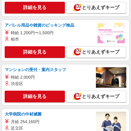
能力による ★週払いOK（規定あり）
など、お好きな勤務地をお選び下さい！！
詳細を見る
とりあえずキープ
詳細を見る
キープ
アパレル用品や雑貨のピッキング検品
派遣社員
株式会社kotrio /●KY-H-1991865
時給 1,200円〜1,500円
桂駅｜シニア向けマンションで夜勤専従＊暮ら
柏市
しのお手伝い
時給1550円〜2187円 ＜日払い有/週払い有/交
詳細を見る
とりあえずキープ
通費全支給(ガソリン代含む)＞
京都市西京区｜最寄り駅：桂駅
マンションの受付・案内スタッフ
詳細を見る
キープ
時給 2,000円
渋谷区
派遣社員
株式会社kotrio /●KY-H-1953874
詳細を見る
とりあえずキープ
桂駅｜シニア向けマンションでの生活サポー
ト・フロアの巡回
大学病院の中材滅菌
時給1550円〜2187円 ＜日払い有/週払い有/交
通費全支給(ガソリン代含む)＞
月給 254,160円
京都市西京区｜最寄り駅：桂駅
足立区