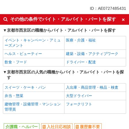
派遣社員
ID：AE0727485431
同じ特徴から上桂駅の求人を探す
その他の条件でバイト・アルバイト・パートを探す
入社日応相談
履歴書不要
京都市西京区の職種からバイト・アルバイト・パートを探す
Web面接OK
職場見学OKまたは説明会あり
イベント・キャンペーン・アミュ
医療・介護・福祉
未経験歓迎
経験者・有資格者歓迎
ーズメント
新卒・第二新卒歓迎
女性活躍中
ヘルス・ビューティー
建築・設備・アクティブワーク
主婦・主夫歓迎
フリーター歓迎
飲食・フード
ドライバー・配達
学歴不問
ブランクOK
京都市西京区の人気の職種からバイト・アルバイト・パートを探
ミドル（40代～）活躍中
エルダー（50代～）活躍中
す
シニア（60代～）活躍中
昇給あり
スイーツ・ケーキ・パン
入出庫・商品管理・検品・検査
週払い
週2～3日勤務OK
弁当・惣菜
大型ドライバー
10時～勤務OK
16時前退社OK
建物管理・設備管理・マンション
フォークリフト
時間や曜日が選べる・シフト自由
深夜
管理員
禁煙・分煙
残業ほぼなし
転勤なし
登録制
介護職・ヘルパー
入社日応相談
履歴書不要