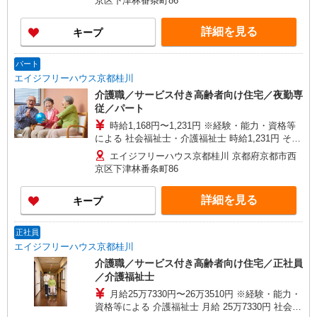
京区下津林番条町86
遇改善加算含む ※夜勤手当6,000円/4回を含む 〇
資格手当 〇職種手当 〇業務手当 〇時間外勤務手
詳細を見る
キープ
当 〇夜勤手当 〇深夜勤務手当 〇休日勤務手当〇
年末年始勤務手当
パート
エイジフリーハウス京都桂川
介護職／サービス付き高齢者向け住宅／夜勤専
従／パート
時給1,168円〜1,231円 ※経験・能力・資格等
による 社会福祉士・介護福祉士 時給1,231円 その
他資格 時給1,168円 ※一律処遇改善加算含む 〇時
エイジフリーハウス京都桂川 京都府京都市西
間外勤務手当 〇土日祝勤務手当 〇夜勤手当 〇年
京区下津林番条町86
末年始勤務手当
詳細を見る
キープ
正社員
エイジフリーハウス京都桂川
介護職／サービス付き高齢者向け住宅／正社員
／介護福祉士
月給25万7330円〜26万3510円 ※経験・能力・
資格等による 介護福祉士 月給 25万7330円 社会福