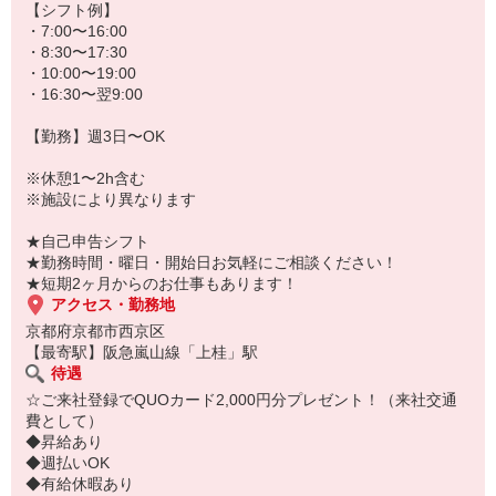
♪
【シフト例】
★病院、クリニック内は冷暖房完備！いつでも快適にお仕事できま
・7:00〜16:00
すよ！
・8:30〜17:30
・10:00〜19:00
あなたのスキルに合わせて少しずつお仕事をお願いしていきます。
・16:30〜翌9:00
20代・30代・40代・50代・60代、
若手からミドル、中高年（エルダー）、シニア世代まで幅広く活躍
【勤務】週3日〜OK
中！
※休憩1〜2h含む
「近くの病院で働きたい」
※施設により異なります
「資格はないけど医療業界のお仕事に興味がある」
「大手病院で働きたい」
★自己申告シフト
「すぐに働けるところはないかな…」
★勤務時間・曜日・開始日お気軽にご相談ください！
そんな方もぜひ！お気軽にご連絡ください♪
★短期2ヶ月からのお仕事もあります！
アクセス・勤務地
京都府京都市西京区
【最寄駅】阪急嵐山線「上桂」駅
待遇
☆ご来社登録でQUOカード2,000円分プレゼント！（来社交通
費として）
◆昇給あり
◆週払いOK
◆有給休暇あり