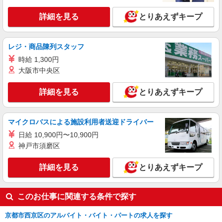
詳細を見る
キープ
詳細を見る
とりあえずキープ
派遣社員
レジ・商品陳列スタッフ
株式会社kotrio /●KY-H-1953557
時給 1,300円
桂駅▼綺麗なサ高住で生活ケア▼清掃やフロア
の巡回など
大阪市中央区
時給1550円〜2187円 ＜日払い有/週払い有/交
通費全支給(ガソリン代含む)＞
詳細を見る
とりあえずキープ
京都市西京区｜最寄り駅：桂駅
マイクロバスによる施設利用者送迎ドライバー
詳細を見る
キープ
日給 10,900円〜10,900円
神戸市須磨区
派遣社員
（株）ウィルオブ・ワークCW 京都支店/ms260101
詳細を見る
とりあえずキープ
夜勤専従
時給1500円 ◆前払い・日払い・週払いOK
京都府京都市西京区
このお仕事に関連する条件で探す
京都市西京区のアルバイト・バイト・パートの求人を探す
詳細を見る
キープ