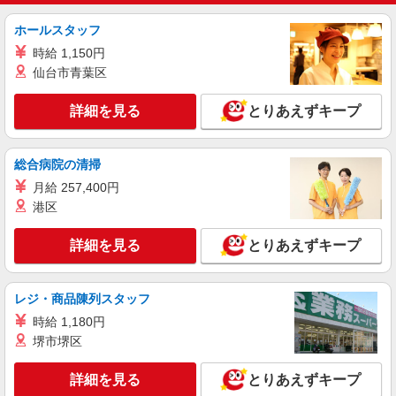
による 初任者研修 時給1,397円 実務者研修 時給
1,397円 介護福祉士 時給1,460円 ※サービス提供8
ホールスタッフ
パナソニック エイジフリーケアセンター桂 京
件目以降〜1,000円/件 手当あり ※一律処遇改善加
都府京都市西京区川島調子町93
時給 1,150円
算含む 〇時間外勤務手当 〇土日祝勤務手当 〇無
仙台市青葉区
事故無違反表彰金 〇年末年始勤務手当
詳細を見る
キープ
詳細を見る
とりあえずキープ
正社員
はーとふる京都上桂【株式会社はーとふる】
総合病院の清掃
＼＼オープニングスタッフ募集／／ 住宅型有
料老人ホームの介護スタッフ
月給 257,400円
港区
想定月収 265,000円〜354,000円 （介護福
祉士の資格手当・処遇改善手当・夜勤手当5回分を
含む場合） 【内訳】 ・基本給：180,000〜
詳細を見る
はーとふる京都上桂 （京都府京都市西京区上
とりあえずキープ
259,000円（経験・能力による） ・資格手
桂東ノ口）
当 10,000円 （実務者研修修了者、初任者
研修修了者ほか） ・資格手当 20,000円
レジ・商品陳列スタッフ
詳細を見る
キープ
（介護福祉士） ・処遇改善手当 45,000円 ・夜勤
手当 6,000円/回（夜勤シフトの回数に応じ
時給 1,180円
て支給） ※試用期間6か月 ※試用期間中の雇用形
正社員
堺市堺区
態・賃金の変更なし ★残業なしでも年収400万円
グループホーム ソラスト金閣アネックス/2680000022-020
以上可能！ ★経験を積んで年収450万円以上も目
介護管理職（施設長・所長）
詳細を見る
とりあえずキープ
指せます！