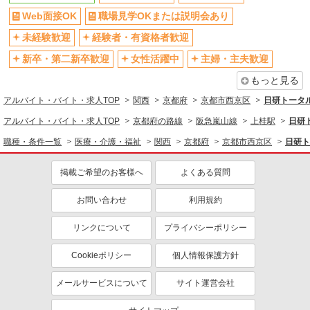
交通費支給
社会保険あり
Web面接OK
職場見学OKまたは説明会あり
社割・特典あり
研修制度あり
未経験歓迎
経験者・有資格者歓迎
資格取得支援制度あり
新卒・第二新卒歓迎
女性活躍中
主婦・主夫歓迎
同じ職種から求人を探す
もっと見る
医療・介護・福祉
アルバイト・バイト・求人TOP
関西
京都府
京都市西京区
日研トータ
介護職・ヘルパー
アルバイト・バイト・求人TOP
京都府の路線
阪急嵐山線
上桂駅
日研
職種・条件一覧
医療・介護・福祉
関西
京都府
京都市西京区
日研ト
同じ特徴から求人を探す
未経験歓迎
ミドル（40代～）活躍中
掲載ご希望のお客様へ
よくある質問
週2～3日勤務OK
深夜
お問い合わせ
利用規約
交通費支給
社会保険あり
リンクについて
プライバシーポリシー
Cookieポリシー
個人情報保護方針
メールサービスについて
サイト運営会社