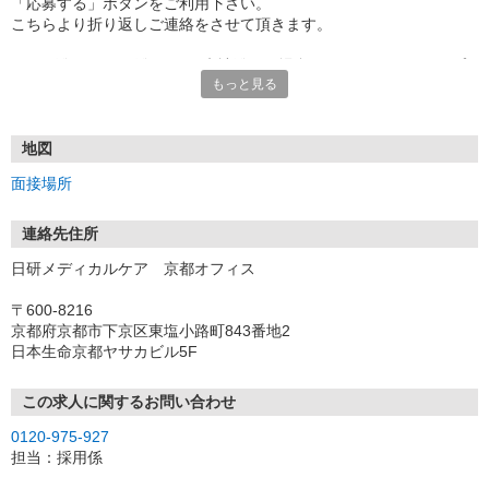
「応募する」ボタンをご利用下さい。
こちらより折り返しご連絡をさせて頂きます。
★TEL登録、WEB登録OK！来社登録の場合はクオカード2000円プ
もっと見る
レゼント
・履歴書＆写真不要で登録OK
・職場見学することも可能です
地図
面接場所
連絡先住所
日研メディカルケア 京都オフィス
〒600-8216
京都府京都市下京区東塩小路町843番地2
日本生命京都ヤサカビル5F
この求人に関するお問い合わせ
0120-975-927
担当：採用係