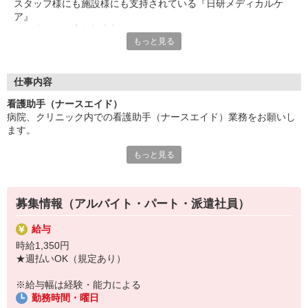
スタッフ様にも施設様にも支持されている『日研メディカルケ
ア』
その強みは、少数担当制であること！
もっと見る
一人ひとりに寄り添った案件の提案を実現しています。
じっくりお仕事探しをしたい方も、
すぐに働き始めたい方も、
仕事内容
不安や心配事などを含め、ぜひお気軽にご相談ください！
看護助手（ナースエイド）
病院、クリニック内での看護助手（ナースエイド）業務をお願いし
〜 その他にもこんなメリットあり 〜
ます。
旅行やグルメ、スポーツ、学習などなど・・・
様々な特典がある「ベネフィット・ステーション」を利用可能！
もっと見る
【具体的には…】
手厚い待遇・福利厚生が揃っているので働きやすさが抜群です！
・看護師さんのサポート
・患者さんの身の回りの世話
・医療器具の洗浄や消毒
募集情報（アルバイト・パート・派遣社員）
・シーツ交換やベッドメイキング
・伝票や診療材料等の補充、整理
給与
・診療補助
時給1,350円
・メッセンジャー業務
★週払いOK（規定あり）
など
※勤務先により異なります
※給与幅は経験・能力による
勤務時間・曜日
★無資格・未経験OK！未経験から医療業界デビューできちゃいます