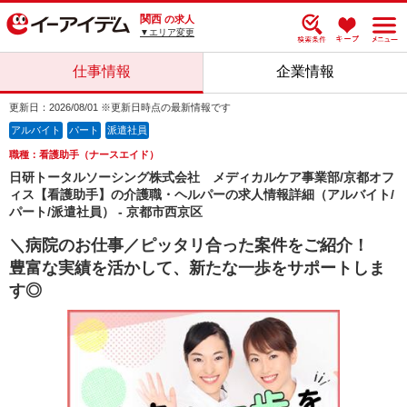
関西
の求人
▼エリア変更
仕事情報
企業情報
更新日：2026/08/01 ※更新日時点の最新情報です
アルバイト
パート
派遣社員
職種：看護助手（ナースエイド）
日研トータルソーシング株式会社 メディカルケア事業部/京都オフ
ィス【看護助手】の介護職・ヘルパーの求人情報詳細（アルバイト/
パート/派遣社員） - 京都市西京区
＼病院のお仕事／ピッタリ合った案件をご紹介！
豊富な実績を活かして、新たな一歩をサポートしま
す◎