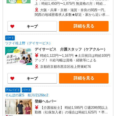
上：時給1,450円〜1,875円 無資格の方：時給
1,350円〜1,750円 ※給与幅は勤務先による +交通
大阪・兵庫・京都・滋賀・奈良の関西一円。
費、諸手当（勤務先による） +0円で介護資格が取
関西の地域密着求人多数★駅近・家から近い求人
れる （別途規定） ★給与日払い制度あり！
をお探しできます！
詳細を見る
キープ
パート
ツクイ桂上野（デイサービス）
デイサービス 介護スタッフ（ケアクルー）
時給1,122円〜1,167円 ★土日祝日は時給100円
アップ！ ※給与幅は資格・経験等による
京都府京都市西京区桂上野東町76
詳細を見る
キープ
アルバイト
パート
そんぽの家S 桂川/2126bc2
登録ヘルパー
【介護福祉士】 時給1,595円 ◎週20時間以上
勤務（社保加入者）の場合は時給1,625円 ＊早朝