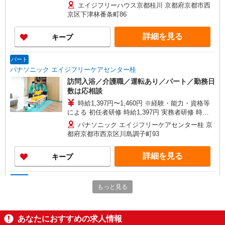
祉士 月給 26万3510円 ※一律処遇改善加算含む ※
エイジフリーハウス京都桂川 京都府京都市西
夜勤手当6000円/4回を含む 〇資格手当 〇職種手当
京区下津林番条町86
〇業務手当 〇時間外勤務手当 〇夜勤手当 〇深夜
勤務手当 〇休日勤務手当 〇年末年始勤務手当
詳細を見る
キープ
パート
パナソニック エイジフリーケアセンター桂
訪問入浴／介護職／運転あり／パート／勤務日
数は応相談
時給1,397円〜1,460円 ※経験・能力・資格等
による 初任者研修 時給1,397円 実務者研修 時給
1,397円 介護福祉士 時給1,460円 ※サービス提供8
パナソニック エイジフリーケアセンター桂 京
件目以降〜1,000円/件 手当あり ※一律処遇改善加
都府京都市西京区川島調子町93
算含む 〇時間外勤務手当 〇土日祝勤務手当 〇無
事故無違反表彰金 〇年末年始勤務手当
詳細を見る
キープ
パート
もっと見る
パナソニック エイジフリーケアセンター桂
訪問入浴／介護職／運転なし／パート／勤務日
数は応相談
あなたにおすすめの求人情報
時給1,397円〜1,460円 ※経験・能力・資格等