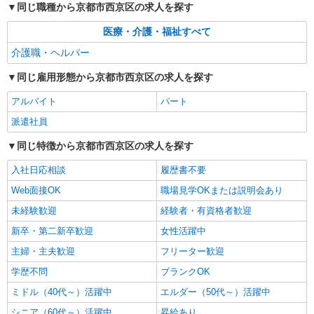
同じ職種から京都市西京区の求人を探す
正社員
医療・介護・福祉すべて
訪問介護事業所 ソラスト桂坂/2680000025-017
介護職・ヘルパー
ホームヘルパー（訪問介護員）（役職なし）
月給265,500円〜290,500円（経験・能力等に
同じ雇用形態から京都市西京区の求人を探す
よる）
アルバイト
京都府京都市西京区御陵鴫谷9-5
パート
派遣社員
詳細を見る
キープ
同じ特徴から京都市西京区の求人を探す
入社日応相談
履歴書不要
Web面接OK
職場見学OKまたは説明会あり
未経験歓迎
経験者・有資格者歓迎
新卒・第二新卒歓迎
女性活躍中
主婦・主夫歓迎
フリーター歓迎
学歴不問
ブランクOK
ミドル（40代～）活躍中
エルダー（50代～）活躍中
シニア（60代～）活躍中
昇給あり