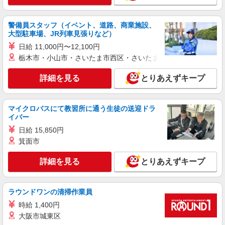
京都市西京区【最寄り駅：上桂】
詳細を見る
警備員スタッフ（イベント、道路、商業施設、
キープ
大型駐車場、JR列車見張りなど）
日給 11,000円〜12,100円
アルバイト
パート
訪問介護事業所 ソラストさくらんぼ/2680000021-003
栃木市・小山市・さいたま市西区・さいたま市岩槻区・久喜市・
ホームヘルパー（訪問介護員）（役職なし）
詳細を見る
とりあえずキープ
時給1,680円〜2,540円（経験・能力等による）
＜給与補足＞★6:00〜8:00、18:00〜20:00は時給
UP（身体介護:2,409円、生活援助:2,009円）/日曜
京都府京都市西京区下津林南大般若町120
マイクロバスにて教習所に通う生徒の送迎ドラ
日はさらに時給UP（身体介護:2,540円、生活援
イバー
助:2,140円）
詳細を見る
キープ
日給 15,850円
箕面市
アルバイト
パート
派遣社員
紹介予定派遣
日研トータルソーシング株式会社 メディカルケア事業部/京都オフィ
詳細を見る
とりあえずキープ
ス
介護スタッフ／資格あり or 経験者
ラウンドワンの清掃作業員
時給1,550円〜1,650円 ◆無資格・経験者：
1,550円〜 ◆初任者研修・未経験：1,550円〜 ◆初
時給 1,400円
任者研修・経験者：1,600円〜 ◆介護福祉士：
京都府京都市西京区 【最寄駅】洛西口駅 ★勤
大阪市城東区
1,650円〜 ※経験者は3ヶ月以上 ※給与幅は経験・
務地は3000ヶ所以上★ 自宅から通いやすいエリア