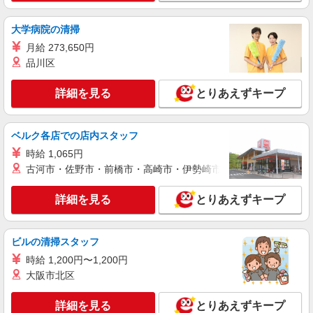
月給309,145円〜329,022円（経験・能力等に
よる） ＜給与補足＞夜勤2回分（15,785〜16,122
円）含む。※夜勤1回あたり7,879〜8,061円（深夜
大学病院の清掃
京都府京都市西京区下津林楠町98-1
割増＋夜勤手当）
月給 273,650円
品川区
詳細を見る
キープ
詳細を見る
とりあえずキープ
派遣社員
（株）ウィルオブ・ワークCW 京都支店/ms260101
小規模老人ホームstaff
ベルク各店での店内スタッフ
時給1400円 ◆前払い・日払い・週払いOK
時給 1,065円
京都府京都市西京区
古河市・佐野市・前橋市・高崎市・伊勢崎市・太田市・館林市・
詳細を見る
キープ
詳細を見る
とりあえずキープ
派遣社員
株式会社kotrio /●KY-H-1956848
ビルの清掃スタッフ
上桂駅★シフト柔軟で長く働きやすいシニア向
時給 1,200円〜1,200円
けマンション
大阪市北区
時給1550円〜2187円 ＜日払い有/週払い有/交
通費全支給(ガソリン代含む)＞
詳細を見る
とりあえずキープ