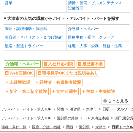
大津市内 最寄り駅：膳所
営業
清掃・警備・ビルメンテナンス・
新卒・第二新卒歓迎
女性活躍中
設備管理
詳細を見る
キープ
主婦・主夫歓迎
フリーター歓迎
大津市の人気の職種からバイト・アルバイト・パートを探す
学歴不問
ブランクOK
調理・調理補助・調理師
介護職・ヘルパー
派遣社員
ミドル（40代～）活躍中
エルダー（50代～）活躍中
株式会社kotrio /●KY-H-1956834
美容師・ネイリスト・まつげ施術
医療事務・受付・クラーク
膳所駅★シフト柔軟で長く働きやすいシニア向
シニア（60代～）活躍中
昇給あり
配送・配達ドライバー
経理・人事・労務・総務・法務
けマンション
週払い
週2～3日勤務OK
時給1550円〜2187円 ＜日払い有/週払い有/交
10時～勤務OK
16時前退社OK
通費全支給(ガソリン代含む)＞
介護職・ヘルパー
入社日応相談
履歴書不要
大津市内 最寄り駅：膳所
時間や曜日が選べる・シフト自由
深夜
Web面接OK
職場見学OKまたは説明会あり
禁煙・分煙
残業ほぼなし
詳細を見る
キープ
未経験歓迎
経験者・有資格者歓迎
転勤なし
登録制
新卒・第二新卒歓迎
女性活躍中
主婦・主夫歓迎
交通費支給
社会保険あり
派遣社員
株式会社kotrio /●KY-H-1991735
もっと見る
社割・特典あり
研修制度あり
堅田駅｜サ高住STAFF＊落ち着いた雰囲気で
アルバイト・バイト・求人TOP
関西
滋賀県
大津市
日研トータルソー
資格取得支援制度あり
高収入・高額
ゆったりお仕事♪
アルバイト・バイト・求人TOP
滋賀県の路線
ＪＲ東海道本線
瀬田(滋賀)
時給1550円〜2187円 ＜日払い有/週払い有/交
同じ職種から求人を探す
通費全支給(ガソリン代含む)＞
職種・条件一覧
医療・介護・福祉
関西
滋賀県
大津市
日研トータル
医療・介護・福祉
大津市｜最寄り駅：堅田