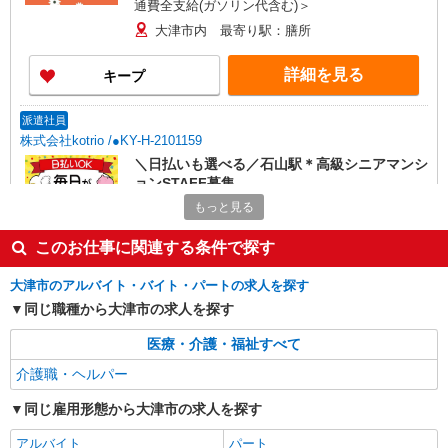
通費全支給(ガソリン代含む)＞
大津市内 最寄り駅：膳所
詳細を見る
キープ
派遣社員
株式会社kotrio /●KY-H-2101159
＼日払いも選べる／石山駅＊高級シニアマンシ
ョンSTAFF募集
時給1550円〜2187円 ＜日払い有/週払い有/交
もっと見る
通費全支給(ガソリン代含む)＞
このお仕事に関連する条件で探す
大津市粟津町周辺 最寄り駅：石山
大津市のアルバイト・バイト・パートの求人を探す
詳細を見る
キープ
同じ職種から大津市の求人を探す
派遣社員
医療・介護・福祉すべて
株式会社kotrio /●KY-H-2013135
介護職・ヘルパー
膳所駅＊少人数グルホで利用者さんと家事や掃
除など♪日払いOK
同じ雇用形態から大津市の求人を探す
時給1550円〜2187円 ＜日払い有/週払い有/交
アルバイト
パート
通費全支給(ガソリン代含む)＞