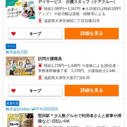
デイサービス 介護スタッフ（ケアクルー）
【在宅介護センター福知山】京都府福知山市駅南
時給1,080円〜1,167円 ★土日祝日は時給100円
町三丁目101 アルファーユービル1階A号室
アップ！ ※給与幅は資格・経験等による
滋賀県大津市神領二丁目32番21号
詳細を見る
キープ
パート
株式会社六匠
訪問介護職員
時給1,278円〜1,448円 ※資格による(初任者・
実務者研修修了者 1,278円、介護福祉士1,448円)
※一律職務・処遇改善加算手当含む ※試用期間3
滋賀県大津市大萱3丁目6-35
ヵ月（同条件）
詳細を見る
キープ
派遣社員
株式会社kotrio /●KY-H-2013223
堅田駅＊少人数グルホで利用者さんと家事や掃
除など♪日払いOK