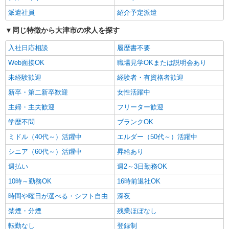
大津市内 最寄り駅：膳所
派遣社員
紹介予定派遣
同じ特徴から大津市の求人を探す
詳細を見る
キープ
入社日応相談
履歴書不要
派遣社員
Web面接OK
職場見学OKまたは説明会あり
株式会社kotrio /●KY-H-1294933
未経験歓迎
経験者・有資格者歓迎
【土日休みOK】小野駅そばで自立支援スタッ
フ★作業の見守り等
新卒・第二新卒歓迎
女性活躍中
時給1500円〜2125円 ＜日払い有/週払い有/交
主婦・主夫歓迎
フリーター歓迎
通費全支給(ガソリン代含む)＞
学歴不問
ブランクOK
大津市内 小野駅すぐ
ミドル（40代～）活躍中
エルダー（50代～）活躍中
詳細を見る
キープ
シニア（60代～）活躍中
昇給あり
週払い
週2～3日勤務OK
派遣社員
株式会社kotrio /●KY-H-1953349
10時～勤務OK
16時前退社OK
堅田駅｜小さなグループホームで家事や生活の
時間や曜日が選べる・シフト自由
深夜
サポート！
禁煙・分煙
残業ほぼなし
時給1550円〜2187円 ＜日払い有/週払い有/交
通費全支給(ガソリン代含む)＞
転勤なし
登録制