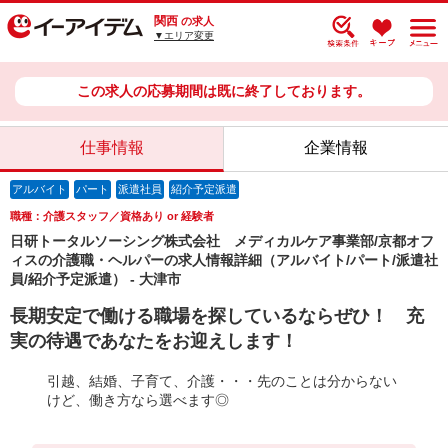
関西
の求人
▼エリア変更
この求人の応募期間は既に終了しております。
仕事情報
企業情報
アルバイト
パート
派遣社員
紹介予定派遣
職種：介護スタッフ／資格あり or 経験者
日研トータルソーシング株式会社 メディカルケア事業部/京都オフ
ィスの介護職・ヘルパーの求人情報詳細（アルバイト/パート/派遣社
員/紹介予定派遣） - 大津市
長期安定で働ける職場を探しているならぜひ！ 充
実の待遇であなたをお迎えします！
引越、結婚、子育て、介護・・・先のことは分からない
けど、働き方なら選べます◎