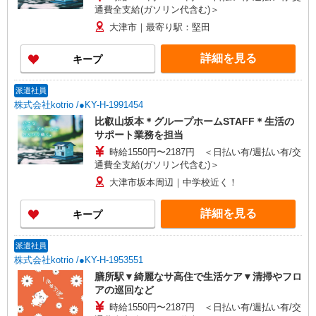
通費全支給(ガソリン代含む)＞
大津市｜最寄り駅：堅田
詳細を見る
キープ
派遣社員
株式会社kotrio /●KY-H-1991454
比叡山坂本＊グループホームSTAFF＊生活の
サポート業務を担当
時給1550円〜2187円 ＜日払い有/週払い有/交
通費全支給(ガソリン代含む)＞
大津市坂本周辺｜中学校近く！
詳細を見る
キープ
派遣社員
株式会社kotrio /●KY-H-1953551
膳所駅▼綺麗なサ高住で生活ケア▼清掃やフロ
アの巡回など
時給1550円〜2187円 ＜日払い有/週払い有/交