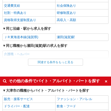
大津市｜最寄り駅：堅田
交通費支給
社会保険あり
社割・特典あり
研修制度あり
詳細を見る
キープ
資格取得支援制度あり
高収入・高額
派遣社員
同じ沿線・駅から求人を探す
株式会社kotrio /●KY-H-1991455
膳所＊グループホームSTAFF＊生活のサポー
ＪＲ東海道本線(滋賀県)
瀬田(滋賀)駅
ト業務を担当
同じ職種から瀬田(滋賀)駅の求人を探す
時給1550円〜2187円 ＜日払い有/週払い有/交
通費全支給(ガソリン代含む)＞
介護職・ヘルパー
大津市内 最寄り駅：膳所
関連する条件をもっと見る
同じ雇用形態から瀬田(滋賀)駅の求人を探す
詳細を見る
キープ
アルバイト
パート
派遣社員
紹介予定派遣
派遣社員
その他の条件でバイト・アルバイト・パートを探す
株式会社kotrio /●KY-H-2014997
同じ特徴から瀬田(滋賀)駅の求人を探す
大津市の職種からバイト・アルバイト・パートを探す
膳所駅★未経験OKの人間関係に悩まない職場
入社日応相談
履歴書不要
へ★サ高住スタッフ
販売・接客サービス
ファッション・アパレル
時給1550円〜2187円 ＜日払い有/週払い有/交
Web面接OK
職場見学OKまたは説明会あり
ドライバー・配達
飲食・フード
通費全支給(ガソリン代含む)＞
未経験歓迎
経験者・有資格者歓迎