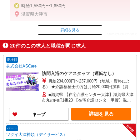
時給1,550円〜1,650円
滋賀県大津市
◆無資格・経験者：1,550円〜
◆初任者研修・未経験：1,550円〜
◆初任者研修・経験者：1,600円〜
詳細を見る
ID：AE0626560093
◆介護福祉士：1,650円〜
20
件のこの求人と職種が同じ求人
※経験者は3ヶ月以上
掲載期間終了
※給与幅は経験・能力による
正社員
★週払いOK（規定あり）
株式会社ASCare
訪問入浴のケアスタッフ（運転なし）
月給234,000円〜237,000円（地域・資格によ
る） ★介護福祉士の方は月給20,000円加算（資格
手当） 別途交通費支給（30,000円上限／月） 別途
■滋賀県 【在宅介護センター大津】滋賀県大津
残業手当（月平均残業時間15時間）残業代全額支
市丸の内町1番23 【在宅介護センター甲賀】滋賀
給
県甲賀市水口町名坂13番地1 アルテ名坂事務所兼
用住宅1階 【在宅介護センター彦根】滋賀県彦根
詳細を見る
キープ
市高宮町1362-2 センチュリーマンション110号室
【在宅介護センター長浜】滋賀県長浜市八幡東町
NEW
193 ワイエフビル26テナント7号室 ■京都府 【在
パート
宅介護センター亀岡】京都府亀岡市千代川町今津
ツクイ大津神領（デイサービス）
一丁目11番地10 レジェンド千代川1階A号室