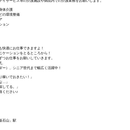
デイサービス等の介護施設や病院内での介護業務をお願いします。
身体介護
どの環境整備
ア
ション
も快適にお仕事できますよ！
ニケーションをとるところから！
ずつお仕事をお願いしていきます。
代、
ダー）、シニア世代まで幅広く活躍中！
り稼いでおきたい！」
な…」
探してる。」
絡ください♪
阪石山」駅