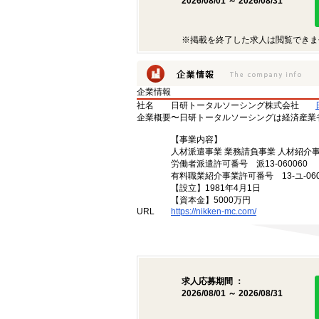
2026/08/01 ～ 2026/08/31
※掲載を終了した求人は閲覧できま
企業情報
社名
日研トータルソーシング株式会社
企業概要
〜日研トータルソーシングは経済産業
【事業内容】
人材派遣事業 業務請負事業 人材紹介
労働者派遣許可番号 派13-060060
有料職業紹介事業許可番号 13-ユ-060
【設立】1981年4月1日
【資本金】5000万円
URL
https://nikken-mc.com/
求人応募期間 ：
2026/08/01 ～ 2026/08/31