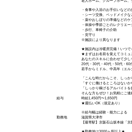
老人ホーム、グループホーム、
・食事や入浴のお手伝いなどの
・シーツ交換、ベッドメイクな
・薬やおしぼりの準備などのケ
・体操や季節ごとのレクリエー
・歩行、車椅子の介助
・見守り
※施設により異なります
★施設内は冷暖房完備！いつで
★まずはお名前を覚えてコミュ
あなたのスキルに合わせて少し
20代・30代・40代・50代・60
若手からミドル、中高年（エル
「こんな時だからこそ、しっか
「すぐに働けるところはないか
「しっかり稼げるアルバイトを
そんな方もぜひ！お気軽にご連
給与
時給1,450円〜1,650円
★週払いOK（規定あり）
※給与幅は経験・能力による
勤務地
滋賀県大津市
【最寄駅】京阪石山坂本線「京
★勤務地は3000ヶ所以上★