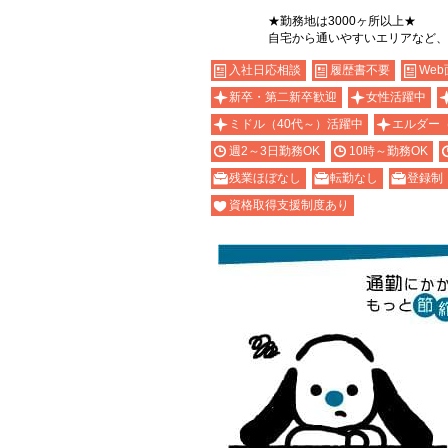
★勤務地は3000ヶ所以上★
自宅から通いやすいエリアなど、
入社日応相談
履歴書不要
Web
新卒・第二新卒歓迎
女性活躍中
ミドル（40代～）活躍中
エルダー
週2～3日勤務OK
10時～勤務OK
残業ほぼなし
転勤なし
登録制
資格取得支援制度あり