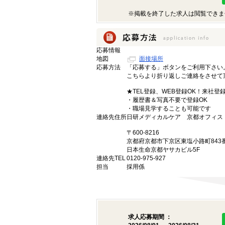
※掲載を終了した求人は閲覧できま
応募情報
地図
面接場所
応募方法
「応募する」ボタンをご利用下さい
こちらより折り返しご連絡をさせて
★TEL登録、WEB登録OK！来社登
・履歴書＆写真不要で登録OK
・職場見学することも可能です
連絡先住所
日研メディカルケア 京都オフィス
〒600-8216
京都府京都市下京区東塩小路町843
日本生命京都ヤサカビル5F
連絡先TEL
0120-975-927
担当
採用係
求人応募期間 ：