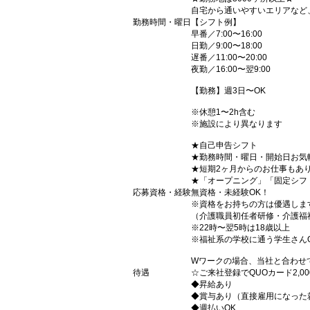
自宅から通いやすいエリアなど
勤務時間・曜日
【シフト例】
早番／7:00〜16:00
日勤／9:00〜18:00
遅番／11:00〜20:00
夜勤／16:00〜翌9:00
【勤務】週3日〜OK
※休憩1〜2h含む
※施設により異なります
★自己申告シフト
★勤務時間・曜日・開始日お気
★短期2ヶ月からのお仕事もあ
★「オープニング」「固定シフ
応募資格・経験
無資格・未経験OK！
※資格をお持ちの方は優遇しま
（介護職員初任者研修・介護福
※22時〜翌5時は18歳以上
※福祉系の学校に通う学生さん
Wワークの場合、当社と合わせ
待遇
☆ご来社登録でQUOカード2,
◆昇給あり
◆賞与あり（直接雇用になった
◆週払いOK