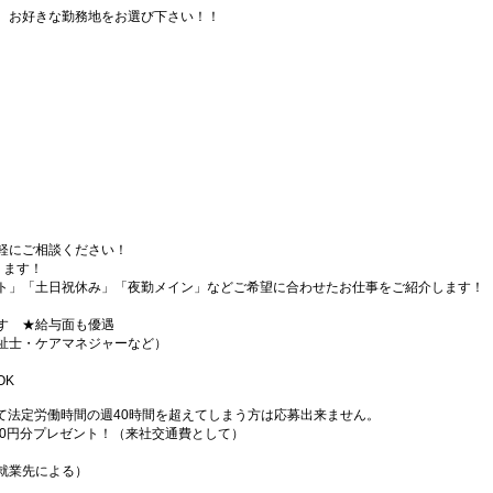
、お好きな勤務地をお選び下さい！！
軽にご相談ください！
ります！
ト」「土日祝休み」「夜勤メイン」などご希望に合わせたお仕事をご紹介します！
す ★給与面も優遇
祉士・ケアマネジャーなど）
OK
て法定労働時間の週40時間を超えてしまう方は応募出来ません。
000円分プレゼント！（来社交通費として）
就業先による）