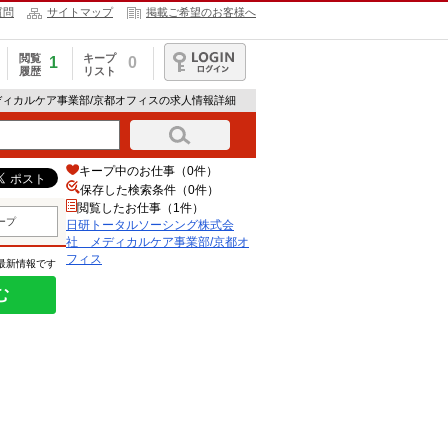
質問
サイトマップ
掲載ご希望のお客様へ
閲覧
キープ
1
0
履歴
リスト
ログイン
ディカルケア事業部/京都オフィスの求人情報詳細
キープ中のお仕事（0件）
保存した検索条件（
0
件）
閲覧したお仕事（1件）
ープ
日研トータルソーシング株式会
社 メディカルケア事業部/京都オ
フィス
の最新情報です
む