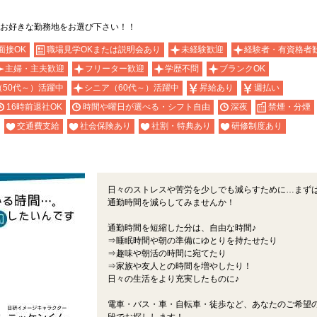
お好きな勤務地をお選び下さい！！
面接OK
職場見学OKまたは説明会あり
未経験歓迎
経験者・有資格者
主婦・主夫歓迎
フリーター歓迎
学歴不問
ブランクOK
（50代～）活躍中
シニア（60代～）活躍中
昇給あり
週払い
16時前退社OK
時間や曜日が選べる・シフト自由
深夜
禁煙・分煙
交通費支給
社会保険あり
社割・特典あり
研修制度あり
日々のストレスや苦労を少しでも減らすために…まず
通勤時間を減らしてみませんか！
通勤時間を短縮した分は、自由な時間♪
⇒睡眠時間や朝の準備にゆとりを持たせたり
⇒趣味や朝活の時間に宛てたり
⇒家族や友人との時間を増やしたり！
日々の生活をより充実したものに♪
電車・バス・車・自転車・徒歩など、あなたのご希望