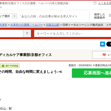
よくある
業部/京都オフィスの介護職・ヘルパーの求人情報詳細 -
ム
保存した
0
リア選択
「あなたの街」のお仕事が探せる求人サイト
検索条件
大津市
>
大津市の介護職・ヘルパー
>
京阪石山駅
> 日研トータルソーシング株式会社 メ
ディカルケア事業部/京都オフィス
キ
更新日：2026/08/01 ※更新日時点
紹介予定派遣
その時間、自由な時間に変えましょう♪≪
応募画面へ進
フ
石山」駅