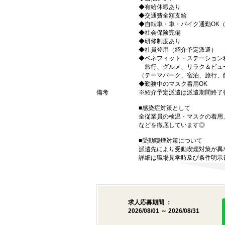
◆有給休暇あり
◆交通費全額支給
◆自転車・車・バイク通勤OK
◆社会保険完備
◆研修制度あり
◆社員登用（紹介予定派遣）
◆ベネフィット・ステーション
旅行、グルメ、リラク＆ビュ
（テーマパーク、宿泊、旅行、
◆勤務中のマスク着用OK
備考
※紹介予定派遣は派遣期間終了
■感染症対策として
全従業員の検温・マスクの着用
などを徹底しています◎
■受動喫煙対策について
派遣先により受動喫煙対策が異
詳細は職場見学時及び条件明示
求人応募期間 ：
2026/08/01 ～ 2026/08/31