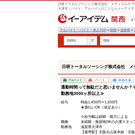
日研トータルソーシング株式会社 メディカルケア事
遣
大津市｜バイト・アルバイトのことならイーアイデ
エ
関西
アルバイト・バイト・求人TOP
>
関西
>
滋賀県
>
勤務地
職種
日研トータルソーシング株式会社 メ
アルバイト
パート
派遣社員
通勤時間って無駄だと思いませんか？
勤務地3000ヶ所以上≫
給与
時給1,450円〜1,650円
★週払いOK（規定あり）
※給与幅は経験・能力による
職種
未経験・無資格OKの介護スタッ
勤務地
滋賀県大津市
【最寄駅】京阪石山坂本線「京阪