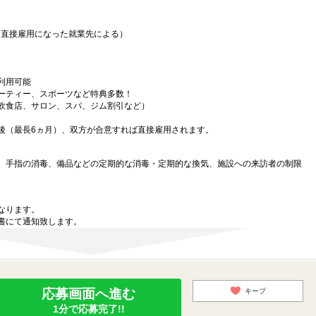
（直接雇用になった就業先による）
利用可能
ーティー、スポーツなど特典多数！
飲食店、サロン、スパ、ジム割引など）
後（最長6ヵ月）、双方が合意すれば直接雇用されます。
、手指の消毒、備品などの定期的な消毒・定期的な換気、施設への来訪者の制限
なります。
書にて通知致します。
応募画面へ進む
キープ
1分で応募完了!!