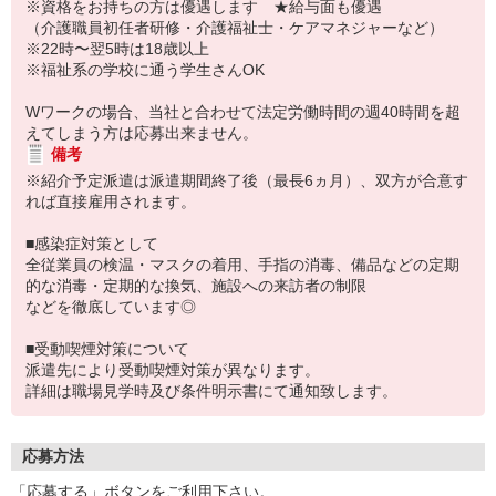
※資格をお持ちの方は優遇します ★給与面も優遇
（介護職員初任者研修・介護福祉士・ケアマネジャーなど）
※22時〜翌5時は18歳以上
※福祉系の学校に通う学生さんOK
Wワークの場合、当社と合わせて法定労働時間の週40時間を超
えてしまう方は応募出来ません。
備考
※紹介予定派遣は派遣期間終了後（最長6ヵ月）、双方が合意す
れば直接雇用されます。
■感染症対策として
全従業員の検温・マスクの着用、手指の消毒、備品などの定期
的な消毒・定期的な換気、施設への来訪者の制限
などを徹底しています◎
■受動喫煙対策について
派遣先により受動喫煙対策が異なります。
詳細は職場見学時及び条件明示書にて通知致します。
応募方法
「応募する」ボタンをご利用下さい。