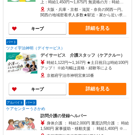
上：時給1,450円〜1,875円 無資格の方：時給
1,350円〜1,750円 ※給与幅は勤務先による +交通
大阪・兵庫・京都・滋賀・奈良の関西一円。
費、諸手当（勤務先による） +0円で介護資格が取
関西の地域密着求人多数★駅近・家から近い求人
れる （別途規定） ★給与日払い制度あり！
をお探しできます！
詳細を見る
キープ
パート
ツクイ宇治神明（デイサービス）
デイサービス 介護スタッフ（ケアクルー）
時給1,122円〜1,167円 ★土日祝日は時給100円
アップ！ ※給与幅は資格・経験等による
京都府宇治市神明宮東10番
詳細を見る
キープ
アルバイト
パート
ケアセンターうさかめ
訪問介護の登録ヘルパー
身体介護 ： 時給2,000円 重度訪問介護 ： 時給
1,580円 家事援助・移動支援 ： 時給1,400円 ※給
与幅は経験・能力による 別途処遇改善手当年2回