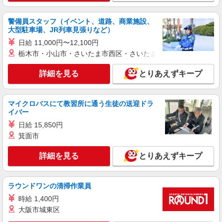
駅 ★勤務地は3000ヶ所以上★ 自宅から通いやす
いエリアなど、お好きな勤務地をお選び下さ
警備員スタッフ（イベント、道路、商業施設、
い！！
詳細を見る
キープ
大型駐車場、JR列車見張りなど）
日給 11,000円〜12,100円
派遣社員
栃木市・小山市・さいたま市西区・さいたま市岩槻区・久喜市・
株式会社kotrio /●KY-H-1991723
大久保駅｜サ高住STAFF＊落ち着いた雰囲気
詳細を見る
とりあえずキープ
でゆったりお仕事♪
時給1550円〜2187円 ＜日払い有/週払い有/交
通費全支給(ガソリン代含む)＞
マイクロバスにて教習所に通う生徒の送迎ドラ
イバー
宇治市内（大久保駅近く）
日給 15,850円
箕面市
詳細を見る
キープ
詳細を見る
とりあえずキープ
アルバイト
パート
派遣社員
紹介予定派遣
日研トータルソーシング株式会社 メディカルケア事業部/京都オフィ
ス
ラウンドワンの清掃作業員
未経験・無資格OKの介護スタッフ
時給 1,400円
時給1,450円〜1,650円 ★週払いOK（規定あ
大阪市城東区
り） ※給与幅は経験・能力による