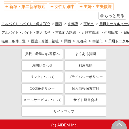
交通費支給
社会保険あり
新卒・第二新卒歓迎
女性活躍中
主婦・主夫歓迎
社割・特典あり
研修制度あり
もっと見る
資格取得支援制度あり
アルバイト・バイト・求人TOP
関西
京都府
宇治市
日研トータルソー
同じ職種から求人を探す
アルバイト・バイト・求人TOP
京都府の路線
近鉄京都線
伊勢田駅
日
医療・介護・福祉
職種・条件一覧
医療・介護・福祉
関西
京都府
宇治市
日研トータル
介護職・ヘルパー
掲載ご希望のお客様へ
よくある質問
同じ特徴から求人を探す
お問い合わせ
利用規約
未経験歓迎
ミドル（40代～）活躍中
週2～3日勤務OK
深夜
リンクについて
プライバシーポリシー
交通費支給
社会保険あり
Cookieポリシー
個人情報保護方針
メールサービスについて
サイト運営会社
サイトマップ
(c) AIDEM Inc.