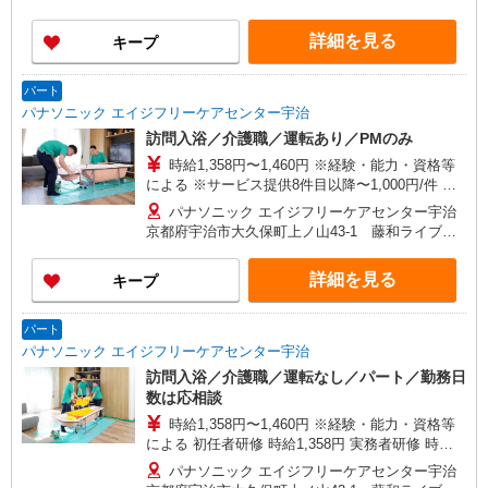
ウン宇治大久保
詳細を見る
キープ
パート
パナソニック エイジフリーケアセンター宇治
訪問入浴／介護職／運転あり／PMのみ
時給1,358円〜1,460円 ※経験・能力・資格等
による ※サービス提供8件目以降〜1,000円/件 手
当あり ※訪問入浴経験1年以上の方は〜50円時給
パナソニック エイジフリーケアセンター宇治
優遇
京都府宇治市大久保町上ノ山43-1 藤和ライブタ
ウン宇治大久保
詳細を見る
キープ
パート
パナソニック エイジフリーケアセンター宇治
訪問入浴／介護職／運転なし／パート／勤務日
数は応相談
時給1,358円〜1,460円 ※経験・能力・資格等
による 初任者研修 時給1,358円 実務者研修 時給
1,358円 介護福祉士 時給1,460円 ※サービス提供8
パナソニック エイジフリーケアセンター宇治
件目以降〜1,000円/件 手当あり ※訪問入浴経験1