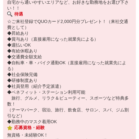
自宅から通いやすいエリアなど、お好きな勤務地をお選び下さ
い！！
待遇
☆ご来社登録でQUOカード2,000円分プレゼント！（来社交通
費として）
◆昇給あり
◆賞与あり（直接雇用になった就業先による）
◆週払いOK
◆有給休暇あり
◆交通費全額支給
◆自転車・車・バイク通勤OK（直接雇用になった就業先によ
る）
◆社会保険完備
◆研修制度あり
◆社員登用（紹介予定派遣）
◆ベネフィット・ステーション利用可能
旅行、グルメ、リラク＆ビューティー、スポーツなど特典多
数！
（テーマパーク、宿泊、旅行、飲食店、サロン、スパ、ジム割
引など）
◆勤務中のマスク着用OK
応募資格・経験
無資格・未経験OK！