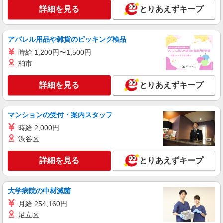
京都府宇治市 【最寄駅】京阪宇治線「木幡」
詳細を見る
とりあえずキープ
駅 ★勤務地は3000ヶ所以上★ 自宅から通いやす
いエリアなど、お好きな勤務地をお選び下さ
い！！
詳細を見る
キープ
アパレル用品や雑貨のピッキング検品
時給 1,200円〜1,500円
アルバイト
パート
派遣社員
紹介予定派遣
柏市
日研トータルソーシング株式会社 メディカルケア事業部/京都オフィ
ス
詳細を見る
とりあえずキープ
介護スタッフ／資格あり or 経験者
時給1,550円〜1,650円 ◆無資格・経験者：
1,550円〜 ◆初任者研修・未経験：1,550円〜 ◆初
マンションの受付・案内スタッフ
任者研修・経験者：1,600円〜 ◆介護福祉士：
京都府宇治市 【最寄駅】JR奈良線「木幡」駅
1,650円〜 ※経験者は3ヶ月以上 ※給与幅は経験・
時給 2,000円
★勤務地は3000ヶ所以上★ 自宅から通いやすいエ
能力による ★週払いOK（規定あり）
リアなど、お好きな勤務地をお選び下さい！！
渋谷区
詳細を見る
キープ
詳細を見る
とりあえずキープ
派遣社員
（株）ウィルオブ・ワークCW 京都支店/ms260101
大学病院の中材滅菌
夜勤専従
月給 254,160円
時給1500円 ◆前払い・日払い・週払いOK
足立区
京都府宇治市