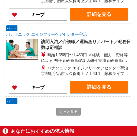
京都府宇治市大久保町上ノ山43-1 藤和ライブタ
年以上の方は〜50円時給優遇 ※一律処遇改善加算
ウン宇治大久保
含む 〇時間外勤務手当 〇土日祝勤務手当 〇無事
詳細を見る
キープ
故無違反表彰金 〇年末年始勤務手当
パート
パナソニック エイジフリーケアセンター宇治
訪問入浴／介護職／運転あり／パート／勤務日
数は応相談
時給1,358円〜1,460円 ※経験・能力・資格等
による 初任者研修 時給1,358円 実務者研修 時給
1,358円 介護福祉士 時給1,460円 ※サービス提供8
パナソニック エイジフリーケアセンター宇治
件目以降〜1,000円/件 手当あり ※一律処遇改善加
京都府宇治市大久保町上ノ山43-1 藤和ライブタ
算含む 〇時間外勤務手当 〇土日祝勤務手当 〇無
ウン宇治大久保
事故無違反表彰金 〇年末年始勤務手当
詳細を見る
キープ
パート
パナソニック エイジフリーケアセンター宇治
もっと見る
訪問入浴／介護職／運転なし／AMのみ
時給1,358円〜1,460円 ※経験・能力・資格等
による ※サービス提供8件目以降〜1,000円/件 手
あなたにおすすめの求人情報
当あり ※訪問入浴経験1年以上の方は〜50円時給
パナソニック エイジフリーケアセンター宇治