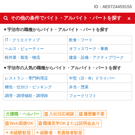
派遣社員
紹介予定派遣
ID：AE0724459155
同じ特徴から伊勢田駅の求人を探す
その他の条件でバイト・アルバイト・パートを探す
入社日応相談
履歴書不要
宇治市の職種からバイト・アルバイト・パートを探す
Web面接OK
職場見学OKまたは説明会あり
IT・クリエイティブ
飲食・フード
未経験歓迎
経験者・有資格者歓迎
ヘルス・ビューティー
オフィスワーク・事務
新卒・第二新卒歓迎
女性活躍中
軽作業・製造・物流
建築・設備・アクティブワーク
主婦・主夫歓迎
フリーター歓迎
学歴不問
宇治市の人気の職種からバイト・アルバイト・パートを探す
ブランクOK
ミドル（40代～）活躍中
エルダー（50代～）活躍中
レストラン・専門料理店
中型（2t・4t）ドライバー
シニア（60代～）活躍中
昇給あり
梱包・仕分け・ピッキング
弁当・惣菜
週払い
週2～3日勤務OK
調理・調理補助・調理師
フォークリフト
10時～勤務OK
16時前退社OK
時間や曜日が選べる・シフト自由
深夜
介護職・ヘルパー
入社日応相談
履歴書不要
禁煙・分煙
残業ほぼなし
Web面接OK
職場見学OKまたは説明会あり
転勤なし
登録制
未経験歓迎
経験者・有資格者歓迎