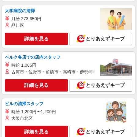
詳細を見る
キープ
大学病院の清掃
月給 273,650円
アルバイト
パート
派遣社員
紹介予定派遣
品川区
日研トータルソーシング株式会社 メディカルケア事業部/京都オフィ
ス
詳細を見る
とりあえずキープ
未経験・無資格OKの介護スタッフ
時給1,450円〜1,650円 ★週払いOK（規定あ
り） ※給与幅は経験・能力による
ベルク各店での店内スタッフ
京都府宇治市 【最寄駅】京都市営地下鉄東西
時給 1,065円
線「六地蔵」駅 ★勤務地は3000ヶ所以上★ 自宅
古河市・佐野市・前橋市・高崎市・伊勢崎市・太田市・館林市・
から通いやすいエリアなど、お好きな勤務地をお
選び下さい！！
詳細を見る
キープ
詳細を見る
とりあえずキープ
アルバイト
パート
派遣社員
紹介予定派遣
日研トータルソーシング株式会社 メディカルケア事業部/京都オフィ
ビルの清掃スタッフ
ス
時給 1,200円〜1,200円
未経験・無資格OKの介護スタッフ
大阪市北区
時給1,450円〜1,650円 ★週払いOK（規定あ
り） ※給与幅は経験・能力による
詳細を見る
とりあえずキープ
京都府宇治市 【最寄駅】京阪宇治線「宇治」