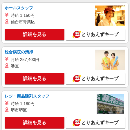
優遇
京都府宇治市大久保町上ノ山43-1 藤和ライブタ
ホールスタッフ
ウン宇治大久保
時給 1,150円
詳細を見る
キープ
仙台市青葉区
アルバイト
パート
派遣社員
詳細を見る
とりあえずキープ
日研トータルソーシング株式会社 メディカルケア事業部/京都オフィ
ス【看護助手】
看護助手（ナースエイド）
総合病院の清掃
時給1,350円 ★週払いOK（規定あり） ※給与
月給 257,400円
幅は経験・能力による
港区
京都府宇治市 【最寄駅】京阪宇治線「宇治」
駅
詳細を見る
とりあえずキープ
詳細を見る
キープ
レジ・商品陳列スタッフ
派遣社員
時給 1,180円
（株）ウィルオブ・ワークCW 京都支店/ms260101
堺市堺区
介護スタッフ
時給1500円 ◆前払い・日払い・週払いOK
詳細を見る
とりあえずキープ
京都府宇治市