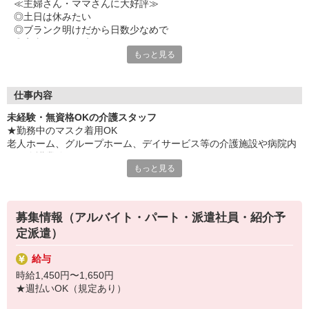
≪主婦さん・ママさんに大好評≫
◎土日は休みたい
◎ブランク明けだから日数少なめで
◎家事のスキマ時間で
もっと見る
◎車で通いたい
◎自宅の近くが良い
などなど・・・
働き方から場所・環境まで何でも希望を聞かせてください◎
仕事内容
「同年代が多い職場だったら早くなじめるかな？」
未経験・無資格OKの介護スタッフ
そんなご相談もOKですよ。
★勤務中のマスク着用OK
老人ホーム、グループホーム、デイサービス等の介護施設や病院内
≪職場見学OK≫
での介護業務をお願いします。
実際の仕事内容や職場環境を見てから決められます。
もっと見る
あなたに合った雰囲気か、ぜひ確かめに来てください。
・食事や入浴のお手伝いなどの身体介護
・シーツ交換、ベッドメイクなどの環境整備
開始時期もご相談に応じます！
・薬やおしぼりの準備などのケア
「もう少し生活が落ち着いたら働こうかな」
募集情報（アルバイト・パート・派遣社員・紹介予
・体操や季節ごとのレクリエーション
そんな方も気軽にお問い合わせを♪
定派遣）
・歩行、車椅子の介助
・見守り
給与
※施設により異なります
時給1,450円〜1,650円
★施設内は冷暖房完備！いつでも快適にお仕事できますよ！
★週払いOK（規定あり）
★まずはお名前を覚えてコミュニケーションをとるところから！