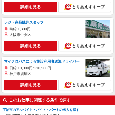
詳細を見る
とりあえずキープ
詳細を見る
キープ
アルバイト
パート
派遣社員
紹介予定派遣
レジ・商品陳列スタッフ
日研トータルソーシング株式会社 メディカルケア事業部/京都オフィ
時給 1,300円
ス
大阪市中央区
未経験・無資格OKの介護スタッフ
時給1,450円〜1,650円 ★週払いOK（規定あ
詳細を見る
とりあえずキープ
り） ※給与幅は経験・能力による
京都府宇治市 【最寄駅】JR奈良線「新田」駅
★勤務地は3000ヶ所以上★ 自宅から通いやすいエ
マイクロバスによる施設利用者送迎ドライバー
リアなど、お好きな勤務地をお選び下さい！！
日給 10,900円〜10,900円
詳細を見る
キープ
神戸市須磨区
アルバイト
パート
派遣社員
紹介予定派遣
詳細を見る
とりあえずキープ
日研トータルソーシング株式会社 メディカルケア事業部/京都オフィ
ス
未経験・無資格OKの介護スタッフ
このお仕事に関連する条件で探す
時給1,450円〜1,650円 ★週払いOK（規定あ
り） ※給与幅は経験・能力による
宇治市のアルバイト・バイト・パートの求人を探す