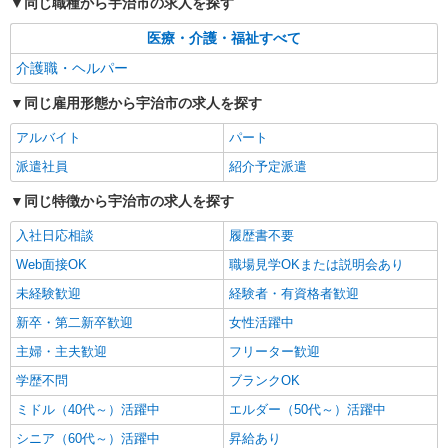
同じ職種から宇治市の求人を探す
京都府宇治市 【最寄駅】京阪宇治線「木幡」
駅 ★勤務地は3000ヶ所以上★ 自宅から通いやす
医療・介護・福祉すべて
いエリアなど、お好きな勤務地をお選び下さ
い！！
詳細を見る
キープ
介護職・ヘルパー
同じ雇用形態から宇治市の求人を探す
アルバイト
パート
派遣社員
紹介予定派遣
日研トータルソーシング株式会社 メディカルケア事業部/京都オフィ
アルバイト
パート
ス
派遣社員
紹介予定派遣
未経験・無資格OKの介護スタッフ
時給1,450円〜1,650円 ★週払いOK（規定あ
同じ特徴から宇治市の求人を探す
り） ※給与幅は経験・能力による
入社日応相談
履歴書不要
京都府宇治市 【最寄駅】JR奈良線「六地蔵」
駅 ★勤務地は3000ヶ所以上★ 自宅から通いやす
Web面接OK
職場見学OKまたは説明会あり
いエリアなど、お好きな勤務地をお選び下さ
未経験歓迎
い！！
経験者・有資格者歓迎
詳細を見る
キープ
新卒・第二新卒歓迎
女性活躍中
主婦・主夫歓迎
フリーター歓迎
学歴不問
ブランクOK
ミドル（40代～）活躍中
エルダー（50代～）活躍中
シニア（60代～）活躍中
昇給あり