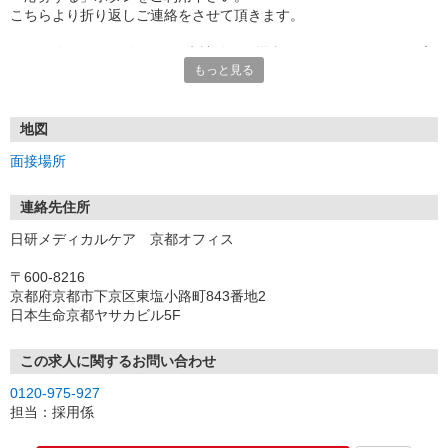
こちらより折り返しご連絡をさせて頂きます。
★TEL登録、WEB登録OK！来社登録の場合はクオカード2000円プ
もっと見る
レゼント
・履歴書＆写真不要で登録OK
・職場見学することも可能です
地図
面接場所
連絡先住所
日研メディカルケア 京都オフィス
〒600-8216
京都府京都市下京区東塩小路町843番地2
日本生命京都ヤサカビル5F
この求人に関するお問い合わせ
0120-975-927
担当：採用係