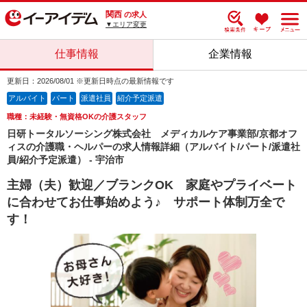
関西
の求人
▼エリア変更
仕事情報
企業情報
更新日：2026/08/01 ※更新日時点の最新情報です
アルバイト
パート
派遣社員
紹介予定派遣
職種：未経験・無資格OKの介護スタッフ
日研トータルソーシング株式会社 メディカルケア事業部/京都オフ
ィスの介護職・ヘルパーの求人情報詳細（アルバイト/パート/派遣社
員/紹介予定派遣） - 宇治市
主婦（夫）歓迎／ブランクOK 家庭やプライベート
に合わせてお仕事始めよう♪ サポート体制万全で
す！