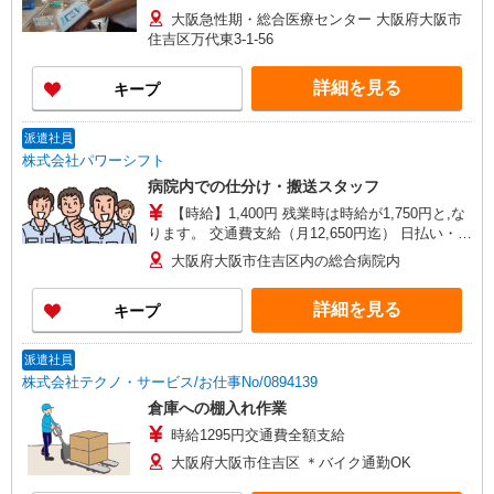
大阪急性期・総合医療センター 大阪府大阪市
住吉区万代東3-1-56
詳細を見る
キープ
派遣社員
株式会社パワーシフト
病院内での仕分け・搬送スタッフ
【時給】1,400円 残業時は時給が1,750円と,な
ります。 交通費支給（月12,650円迄） 日払い・週
払い対応可（規定あり）
大阪府大阪市住吉区内の総合病院内
詳細を見る
キープ
派遣社員
株式会社テクノ・サービス/お仕事No/0894139
倉庫への棚入れ作業
時給1295円交通費全額支給
大阪府大阪市住吉区 ＊バイク通勤OK