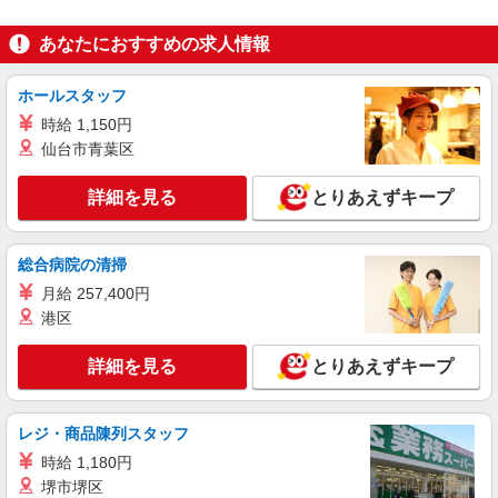
株式会社CATS
仕分け・梱包・ライン作業
あなたにおすすめの求人情報
※正社員＝月給制・契約社員＝日給制 日給：
13,500円〜17,500円 月給：300,000円〜380,000円
ホールスタッフ
※勤務地に異なる 3ヶ月以上働く事で入社特典も
大阪府大阪市住吉区 あびこ駅周辺
ついてるため 給料プラスでお金が貰えちゃう！
時給 1,150円
仙台市青葉区
詳細を見る
キープ
詳細を見る
とりあえずキープ
アルバイト
契約社員
株式会社CATS
アパレル品の値札貼り作業
総合病院の清掃
【日給】10,800円〜15,360円 《月給例》 ・時
月給 257,400円
給1,520円×1日8h×月22日 ＝月給26万7,520円+残
港区
業代+交通費
大阪府大阪市住吉区墨江
詳細を見る
とりあえずキープ
詳細を見る
キープ
派遣社員
レジ・商品陳列スタッフ
株式会社パワーシフト
時給 1,180円
病院内でのピッキング・搬送スタッフ
堺市堺区