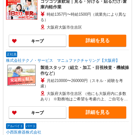
コツコツ派歓迎｜見る・分ける・貼るだけ♪倉
庫内軽作業
時給1357円〜時給1500円（就業先により異な
る）
大阪府大阪市住吉区
詳細を見る
キープ
正社員
株式会社テクノ・サービス マニュファクチャリング【大阪府】
製造スタッフ（組立・加工・目視検査・機械操
作など）
月給210000〜260000円（スキル・経験を考
慮）
大阪府大阪市住吉区 （他にも大阪府内に多数
あり） ※勤務地はご希望を考慮の上、ご自宅を中
心に通勤時間120分圏内のエリアとなります。（転
勤なし）
詳細を見る
キープ
アルバイト
パート
小西医療器株式会社