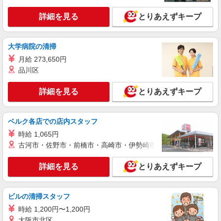
【時給】1,380円 残業時は時給が1,725円と,な
ります。 交通費支給（月12,650円迄） 日払い・週
詳細を見る
とりあえずキープ
払い対応可（規定あり）
大阪府大阪市住吉区内の総合病院内
大学病院の清掃
詳細を見る
キープ
月給 273,650円
品川区
詳細を見る
とりあえずキープ
ベルク各店での店内スタッフ
時給 1,065円
古河市・佐野市・前橋市・高崎市・伊勢崎市・太田市・館林市・
詳細を見る
とりあえずキープ
ビルの清掃スタッフ
時給 1,200円〜1,200円
大阪市北区