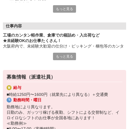
・倉庫内出荷
もっと見る
・ケア施設での配膳
・スーパーマーケットでの惣菜調理 など
≪性別問わずご活躍中！≫
仕事内容
一人ひとりのスキルや希望条件に応じてお仕事ご紹介します！
工場のカンタン軽作業、倉庫での箱詰め・入出荷など
車通勤・バイク通勤OKも多数あり！「交通費支給OK！」
★未経験OKのお仕事たくさん！
自宅から通いやすいお仕事お探しの方もぜひご登録下さい☆
大阪府内で、未経験大歓迎の仕分け・ピッキング・梱包等のカンタ
ン軽作業あります！
★即払いサービスあり
もっと見る
勤務実績に応じて給与の一部を給料日前にお支払いOK
お気軽に当社担当までお問い合わせください。（当社規定あり）
※原則月払いでの給与支払です。
募集情報（派遣社員）
＜あんしん資格取得制度＞
就業中の方にはフォークリフト・クレーン・玉掛け・溶接の資格
給与
取得を全力サポート！講習料・受験料を全額当社負担します。
■時給1250円〜1600円（就業先により異なる）＋交通費
勤務時間・曜日
勤務地により異なります。
日勤のみ、ガッツリ稼げる夜勤、シフトによる交替制など、イ
ロイロなシフトのお仕事が全国各地にあります！
≪勤務例≫
■8:00〜17:00（実働8時間）