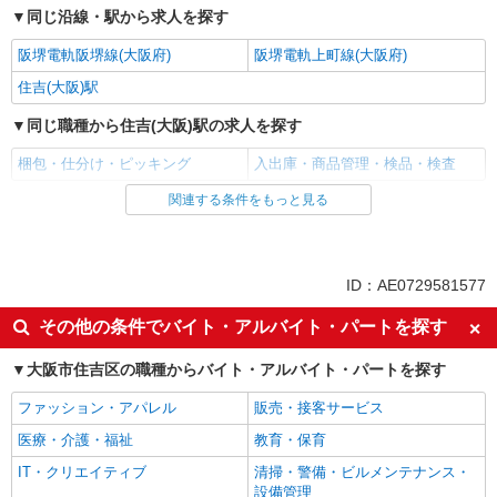
同じ沿線・駅から求人を探す
阪堺電軌阪堺線(大阪府)
阪堺電軌上町線(大阪府)
住吉(大阪)駅
同じ職種から住吉(大阪)駅の求人を探す
梱包・仕分け・ピッキング
入出庫・商品管理・検品・検査
関連する条件をもっと見る
同じ雇用形態から住吉(大阪)駅の求人を探す
派遣社員
同じ特徴から住吉(大阪)駅の求人を探す
ID：AE0729581577
未経験歓迎
ミドル（40代～）活躍中
その他の条件でバイト・アルバイト・パートを探す
エルダー（50代～）活躍中
シニア（60代～）活躍中
大阪市住吉区の職種からバイト・アルバイト・パートを探す
給与前払いOK
土日祝休み
ファッション・アパレル
販売・接客サービス
上場企業・上場企業のグループ会
車通勤OK
社
医療・介護・福祉
教育・保育
バイク通勤OK
交通費支給
IT・クリエイティブ
清掃・警備・ビルメンテナンス・
設備管理