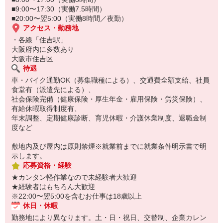
■9:00〜17:30（実働7.5時間）
■20:00〜翌5:00（実働8時間／夜勤）
アクセス・勤務地
・各線「住吉駅」
大阪府内に多数あり
大阪市住吉区
待遇
車・バイク通勤OK（募集職種による）、交通費全額支給、社員
食堂有（派遣先による）、
社会保険完備（健康保険・厚生年金・雇用保険・労災保険）、
有給休暇取得制度有、
年末調整、定期健康診断、育児休暇・介護休業制度、退職金制
度など
敷地内及び屋内は原則禁煙※就業前までに就業条件明示書で明
示します。
応募資格・経験
★カンタン軽作業なので未経験者大歓迎
★経験者はもちろん大歓迎
※22:00〜翌5:00を含むお仕事は18歳以上
休日・休暇
勤務地により異なります。土・日・祝日、交替制、企業カレン