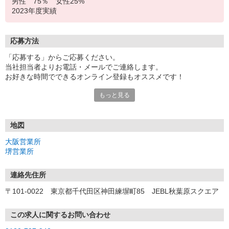
男性 75％ 女性25%
2023年度実績
応募方法
「応募する」からご応募ください。
当社担当者よりお電話・メールでご連絡します。
お好きな時間でできるオンライン登録もオススメです！
もっと見る
＜大阪営業所＞
〒530-0017 大阪府大阪市北区角田町8-1 大阪梅田ツインタワー
ズ・ノース 34F
地図
＜堺営業所＞
大阪営業所
〒590-0075 大阪府堺市堺区南花田口町2-3-20 三共堺東ビル 4F
堺営業所
連絡先住所
〒101-0022 東京都千代田区神田練塀町85 JEBL秋葉原スクエア
この求人に関するお問い合わせ