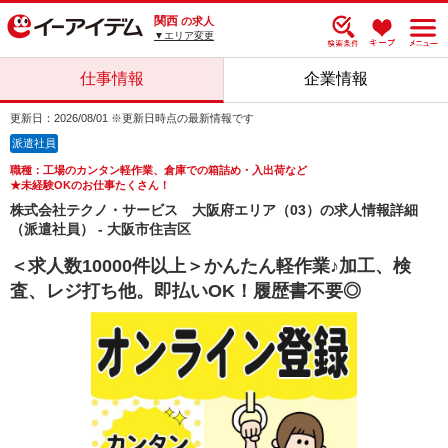
関西
の求人
▼エリア変更
仕事情報
企業情報
更新日：2026/08/01 ※更新日時点の最新情報です
派遣社員
職種：工場のカンタン軽作業、倉庫での箱詰め・入出荷など
★未経験OKのお仕事たくさん！
株式会社テクノ・サービス 大阪府エリア（03）の求人情報詳細
（派遣社員） - 大阪市住吉区
＜求人数10000件以上＞かんたん軽作業♪加工、検
査、レジ打ち他。即払いOK！履歴書不要◎