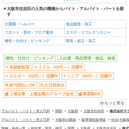
社会保険あり
大阪市住吉区の人気の職種からバイト・アルバイト・パートを探
同じ職種から求人を探す
す
軽作業・製造・物流
介護職・ヘルパー
食品製造・加工
梱包・仕分け・ピッキング
入出庫・商品管理・検品・検査
フロント・受付・フロア案内
エステ・リフレクソロジー
同じ特徴から求人を探す
梱包・仕分け・ピッキング
製造・組立・加工
未経験歓迎
ミドル（40代～）活躍中
土日祝休み
上場企業・上場企業のグループ会
梱包・仕分け・ピッキング
入出庫・商品管理・検品・検査
社
未経験歓迎
ミドル（40代～）活躍中
車通勤OK
交通費支給
エルダー（50代～）活躍中
シニア（60代～）活躍中
社会保険あり
給与前払いOK
土日祝休み
上場企業・上場企業のグループ会社
車通勤OK
もっと見る
アルバイト・バイト・求人TOP
関西
大阪府
大阪市住吉区
株式会社テ
アルバイト・バイト・求人TOP
大阪府の路線
阪堺電軌阪堺線
住吉(大阪)
職種・条件一覧
軽作業・製造・物流
関西
大阪府
大阪市住吉区
株式