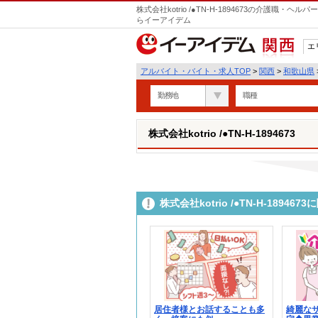
株式会社kotrio /●TN-H-1894673の介護職
らイーアイデム
エ
関西
アルバイト・バイト・求人TOP
>
関西
>
和歌山県
勤務地
職種
株式会社kotrio /●TN-H-1894673
株式会社kotrio /●TN-H-189
居住者様とお話することも多
綺麗な