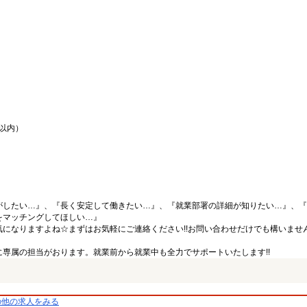
間以内）
がしたい…』、『長く安定して働きたい…』、『就業部署の詳細が知りたい…』、『
をマッチングしてほしい…』
になりますよね☆まずはお気軽にご連絡ください!!お問い合わせだけでも構いません
専属の担当がおります。就業前から就業中も全力でサポートいたします!!
の他の求人をみる