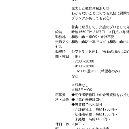
充実した教育体制あり◎
わからないことは何でも気軽に質問
ブランクがあっても安心♪
着実に成長して、介護のプロとして
給与
時給1550円〜2187円 ＜日払い有
勤務地
和歌山市＊車OK＊来社不要
交通アク
和歌山市駅⇒車でスグ（和歌山市内に
セス
勤務時
シフト制／休憩1h（夜勤の場合は2h
間・曜日
（例）
・7:00〜16:00
・9:00〜18:00
・16:00〜翌9:00（希望者のみ）
など
※残業なし
※週3日〜OK
応募資
◆初任者研修以上の介護資格をお持
格・経験
◆サ高住未経験OK
◆無資格でも相談可
・介護福祉士：時給1750円〜
・初任者研修：時給1550円〜
・未経験：時給1450円〜
休日・休
＜休日＞