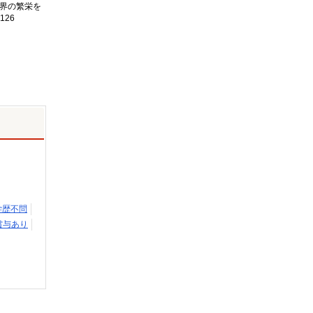
界の繁栄を
126
学歴不問
賞与あり