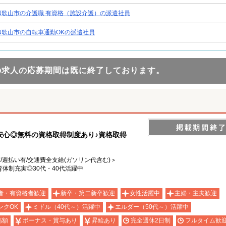
和歌山市の介護職 有資格（施設介護）の派遣社員
和歌山市の自転車通勤OKの派遣社員
の求人の応募期間は既に終了しております。
安心◎無料の資格取得制度あり♪資格取得
有/週払い有/交通費全支給(ガソリン代含む)＞
体制充実◎30代・40代活躍中
者・有資格者歓迎
新卒・第二新卒歓迎
女性活躍中
主婦・主夫歓迎
ンクOK
ミドル（40代～）活躍中
エルダー（50代～）活躍中
高額
ボーナス・賞与あり
昇給あり
完全週休2日制
フルタイム歓