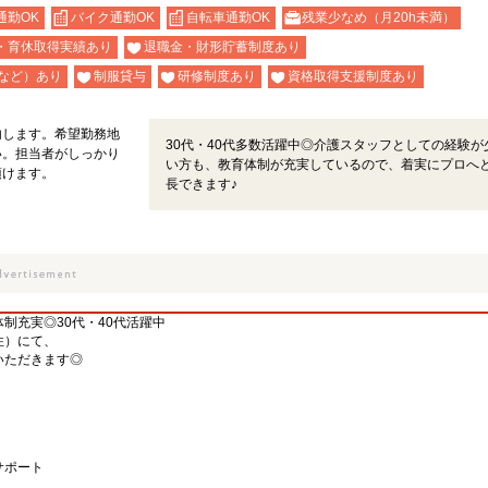
通勤OK
バイク通勤OK
自転車通勤OK
残業少なめ（月20h未満）
・育休取得実績あり
退職金・財形貯蓄制度あり
など）あり
制服貸与
研修制度あり
資格取得支援制度あり
内します。希望勤務地
30代・40代多数活躍中◎介護スタッフとしての経験が
い。担当者がしっかり
い方も、教育体制が充実しているので、着実にプロへ
頂けます。
長できます♪
制充実◎30代・40代活躍中
住）にて、
いただきます◎
サポート