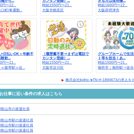
種から...
カンタン登録］...
きる方は採用優...
0円〜22...
時給1550円〜21...
時給1600円〜22...
口町/車通勤...
大阪市鶴見区
大阪府摂津市
×日払いOK＞年齢不
［履歴書不要⇒まずは電話で
グループホームで生活
歓...
カンタン登録］...
ト等を担当！あ...
0円〜21...
時給1550円〜21...
時給1500円〜21...
≪最寄駅≫近...
大阪市淀川区
御所市｜御所駅⇒徒歩..
株式会社kotrio /●TN-H-1894673の求
4673のお仕事に近い条件の求人はこちら
和歌山市の派遣社員
和歌山市駅の派遣社員
和歌山市駅の派遣社員
和歌山市駅の派遣社員