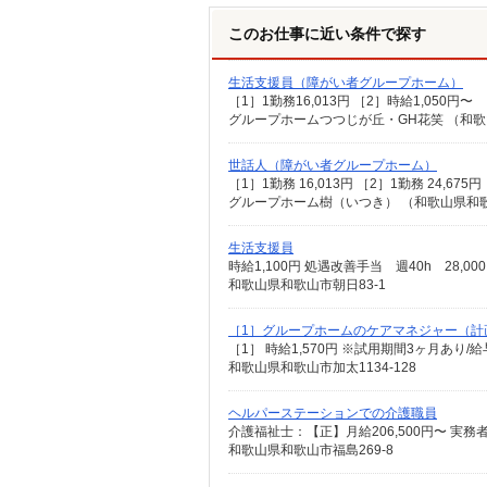
このお仕事に近い条件で探す
生活支援員（障がい者グループホーム）
グループホームつつじが丘・GH花笑 （和歌
世話人（障がい者グループホーム）
［1］1勤務 16,013円 ［2］1勤務 24,6
グループホーム樹（いつき） （和歌山県和歌山
生活支援員
時給1,100円 処遇改善手当 週40h 28,00
和歌山県和歌山市朝日83-1
［1］グループホームのケアマネジャー（計
和歌山県和歌山市加太1134-128
ヘルパーステーションでの介護職員
和歌山県和歌山市福島269-8