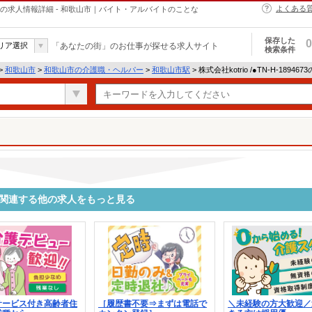
よくある
・ヘルパーの求人情報詳細 - 和歌山市｜バイト・アルバイトのことな
保存した
0
リア選択
「あなたの街」のお仕事が探せる求人サイト
検索条件
>
和歌山市
>
和歌山市の介護職・ヘルパー
>
和歌山市駅
> 株式会社kotrio /●TN-H-1894
4673に関連する他の求人をもっと見る
サービス付き高齢者住
［履歴書不要⇒まずは電話で
＼未経験の方大歓迎／