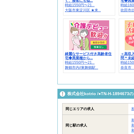
く、接客にも似...
宅◆異業
時給1550円〜21...
時給160
大阪市東淀川区 ★来...
吹田市出
綺麗なサービス付き高齢者住
＜高収入
宅◆異業種から...
問＊未経験
時給1550円〜21...
時給150
舞鶴市内//東舞鶴駅...
奈良市 
株式会社kotrio /●TN-H-189
同じエリアの求人
同じ駅の求人