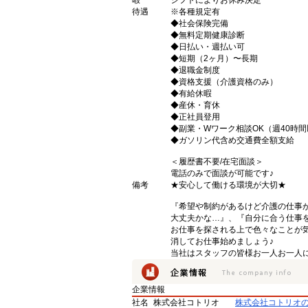
暇
シフトによりお休み決定
待遇
※各種規定有
◆社会保険完備
◆無料定期健康診断
◆日払い・週払い可
◆短期（2ヶ月）〜長期
◆退職金制度
◆資格支援（介護資格のみ）
◆有給休暇
◆産休・育休
◆正社員登用
◆副業・Wワーク相談OK（週40時
◆ガソリン代含め交通費全額支給
＜履歴書不要/在宅面談＞
電話のみで面談が可能です♪
備考
★安心して働ける環境が大切★
『希望や制約があるけど介護の仕事
大丈夫かな…』、『自分に合う仕事
お仕事を探される上で色々なことが気
消してお仕事始めましょう♪
当社はスタッフの皆様お一人お一人に
企業情報
社名
株式会社コトリオ
株式会社コトリオ