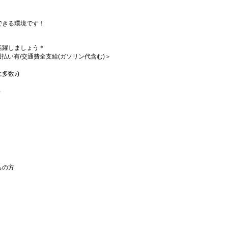
できる環境です！
活躍しましょう＊
/週払い有/交通費全支給(ガソリン代含む)＞
多数♪)
）
ちの方