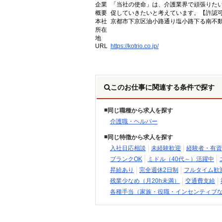
企業
「当社の使命」は、介護業界で頑張りた
概要
促していきたいと考えています。【許認可番号】
本社
京都市下京区油小路通り塩小路下る南不動
所在
地
URL
https://kotrio.co.jp/
このお仕事に関連する条件で探す
同じ職種から求人を探す
介護職・ヘルパー
同じ特徴から求人を探す
入社日応相談
未経験歓迎
経験者・有資
ブランクOK
ミドル（40代～）活躍中
昇給あり
完全週休2日制
フルタイム歓
残業少なめ（月20h未満）
交通費支給
各種手当（家族・役職・インセンティブ