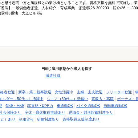
いと思う志高い方と施設様との架け橋となることです。資格支援を無料で実施し、業
一般労働者派遣、人材紹介・育成事業 派遣/派26-300203、紹介/26-ユ-300
堂町3番地 大道ビル7階
同じ雇用形態から求人を探す
派遣社員
格者歓迎
新卒・第二新卒歓迎
女性活躍中
主婦・主夫歓迎
フリーター歓迎
エルダー（50代～）活躍中
シニア（60代～）活躍中
高収入・高額
ボーナス・
迎
禁煙・分煙
駅直結・駅チカ
車通勤OK
バイク通勤OK
自転車通勤OK
社会保険あり
産休・育休取得実績あり
退職金・財形貯蓄制度あり
など）あり
制服貸与
研修制度あり
資格取得支援制度あり