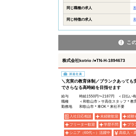
同じ職種の求人
同じ特徴の求人
こ
株式会社kotrio /●TN-H-1894673
派遣社員
＼充実の教育体制／ブランクあっても
でさらなる高時給を目指せます
給与
時給1550円〜2187円 ＜日払い
職種
＜和歌山市＞サ高住スタッフ＊教育
勤務地
和歌山市＊車OK＊来社不要
入社日応相談
未経験歓迎
経験
フリーター歓迎
学歴不問
ブラ
シニア（60代～）活躍中
高収入・