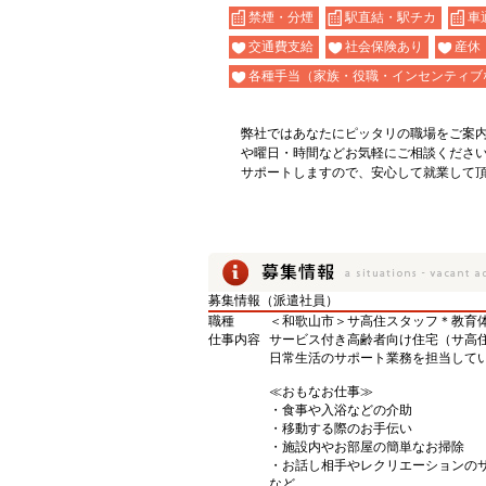
禁煙・分煙
駅直結・駅チカ
車
交通費支給
社会保険あり
産休
各種手当（家族・役職・インセンティブ
弊社ではあなたにピッタリの職場をご案
や曜日・時間などお気軽にご相談くださ
サポートしますので、安心して就業して
募集情報（派遣社員）
職種
＜和歌山市＞サ高住スタッフ＊教育体
仕事内容
サービス付き高齢者向け住宅（サ高
日常生活のサポート業務を担当して
≪おもなお仕事≫
・食事や入浴などの介助
・移動する際のお手伝い
・施設内やお部屋の簡単なお掃除
・お話し相手やレクリエーションの
など