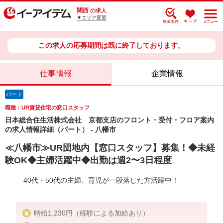
関西
の求人
▼エリア変更
この求人の応募期間は既に終了しております。
仕事情報
企業情報
パート
職種：UR賃貸住宅の窓口スタッフ
日本総合住生活株式会社 京都支店のフロント・受付・フロア案内
の求人情報詳細（パート） - 八幡市
≪八幡市≫UR団地内【窓口スタッフ】募集！◆未経
験OK◆主婦活躍中◆出勤は週2〜3日程度
40代・50代の主婦、育児が一段落した方活躍中！
時給1,230円（経験による加給あり）