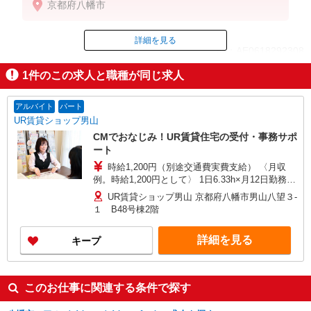
京都府八幡市
詳細を見る
ID：AE0618292308
1
件のこの求人と職種が同じ求人
掲載期間終了
アルバイト
パート
UR賃貸ショップ男山
CMでおなじみ！UR賃貸住宅の受付・事務サポ
ート
時給1,200円（別途交通費実費支給） 〈月収
例。時給1,200円として〉 1日6.33h×月12日勤務の
場合 91,152円 ※別途交通費 ★少ない日数で効率
UR賃貸ショップ男山 京都府八幡市男山八望３-
よく稼げますよ◎
１ B48号棟2階
詳細を見る
キープ
このお仕事に関連する条件で探す