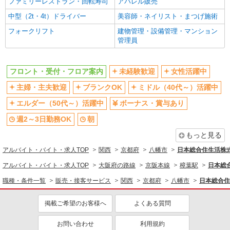
ファミリーレストラン・回転寿司
アパレル販売
制服貸与
研修制度あり
中型（2t・4t）ドライバー
美容師・ネイリスト・まつげ施術
同じ職種から求人を探す
フォークリフト
建物管理・設備管理・マンション
管理員
販売・接客サービス
フロント・受付・フロア案内
フロント・受付・フロア案内
未経験歓迎
女性活躍中
同じ特徴から求人を探す
主婦・主夫歓迎
ブランクOK
ミドル（40代～）活躍中
未経験歓迎
ミドル（40代～）活躍中
エルダー（50代～）活躍中
ボーナス・賞与あり
ボーナス・賞与あり
週2～3日勤務OK
週2～3日勤務OK
朝
扶養内勤務OK
交通費支給
もっと見る
アルバイト・バイト・求人TOP
関西
京都府
八幡市
日本総合住生活株
アルバイト・バイト・求人TOP
大阪府の路線
京阪本線
樟葉駅
日本総
職種・条件一覧
販売・接客サービス
関西
京都府
八幡市
日本総合住
掲載ご希望のお客様へ
よくある質問
お問い合わせ
利用規約