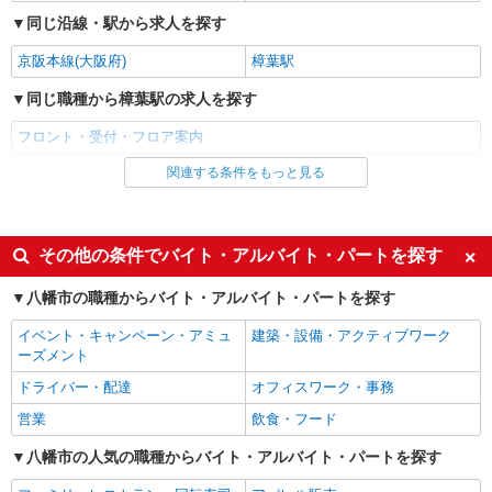
同じ沿線・駅から求人を探す
京阪本線(大阪府)
樟葉駅
同じ職種から樟葉駅の求人を探す
フロント・受付・フロア案内
関連する条件をもっと見る
同じ雇用形態から樟葉駅の求人を探す
パート
同じ特徴から樟葉駅の求人を探す
その他の条件でバイト・アルバイト・パートを探す
未経験歓迎
女性活躍中
八幡市の職種からバイト・アルバイト・パートを探す
主婦・主夫歓迎
ブランクOK
イベント・キャンペーン・アミュ
建築・設備・アクティブワーク
ミドル（40代～）活躍中
エルダー（50代～）活躍中
ーズメント
ボーナス・賞与あり
週2～3日勤務OK
ドライバー・配達
オフィスワーク・事務
朝
昼
営業
飲食・フード
夕方
扶養内勤務OK
八幡市の人気の職種からバイト・アルバイト・パートを探す
残業ほぼなし
交通費支給