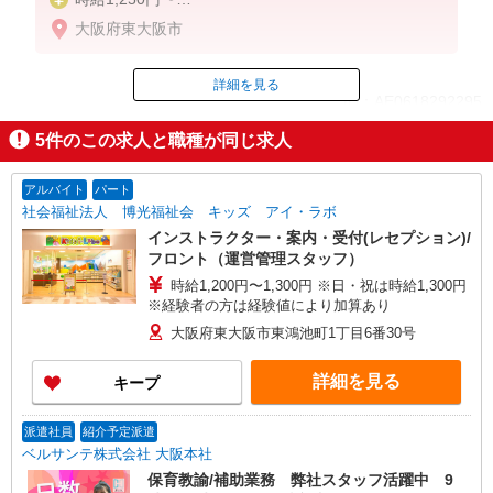
※試用期間最長90h（同条件）
大阪府東大阪市
詳細を見る
ID：AE0618292295
5
件のこの求人と職種が同じ求人
掲載期間終了
アルバイト
パート
社会福祉法人 博光福祉会 キッズ アイ・ラボ
インストラクター・案内・受付(レセプション)/
フロント（運営管理スタッフ）
時給1,200円〜1,300円 ※日・祝は時給1,300円
※経験者の方は経験値により加算あり
大阪府東大阪市東鴻池町1丁目6番30号
詳細を見る
キープ
派遣社員
紹介予定派遣
ベルサンテ株式会社 大阪本社
保育教諭/補助業務 弊社スタッフ活躍中 9