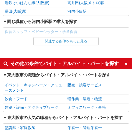
近鉄けいはんな線(大阪府)
高井田(大阪メトロ)駅
長田(大阪)駅
河内小阪駅
同じ職種から河内小阪駅の求人を探す
保育スタッフ・ベビーシッター・学童保育
関連する条件をもっと見る
同じ雇用形態から河内小阪駅の求人を探す
アルバイト
パート
同じ特徴から河内小阪駅の求人を探す
その他の条件でバイト・アルバイト・パートを探す
未経験歓迎
ミドル（40代～）活躍中
東大阪市の職種からバイト・アルバイト・パートを探す
エルダー（50代～）活躍中
シニア（60代～）活躍中
イベント・キャンペーン・アミュ
販売・接客サービス
短期（3ヶ月以内）
週2～3日勤務OK
ーズメント
短時間勤務（1日4h以内）OK
時間や曜日が選べる・シフト自由
飲食・フード
軽作業・製造・物流
フルタイム歓迎
扶養内勤務OK
建築・設備・アクティブワーク
オフィスワーク・事務
副業・WワークOK
東大阪市の人気の職種からバイト・アルバイト・パートを探す
同じ職種から求人を探す
塾講師・家庭教師
栄養士・管理栄養士