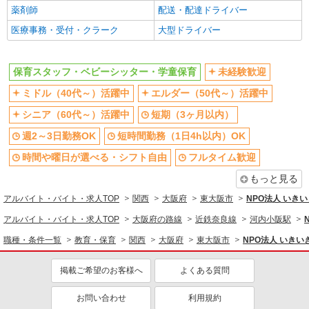
教育・保育
薬剤師
配送・配達ドライバー
医療事務・受付・クラーク
大型ドライバー
同じ特徴から求人を探す
未経験歓迎
ミドル（40代～）活躍中
保育スタッフ・ベビーシッター・学童保育
未経験歓迎
短期（3ヶ月以内）
週2～3日勤務OK
ミドル（40代～）活躍中
エルダー（50代～）活躍中
短時間勤務（1日4h以内）OK
扶養内勤務OK
シニア（60代～）活躍中
短期（3ヶ月以内）
副業・WワークOK
週2～3日勤務OK
短時間勤務（1日4h以内）OK
時間や曜日が選べる・シフト自由
フルタイム歓迎
もっと見る
アルバイト・バイト・求人TOP
関西
大阪府
東大阪市
NPO法人 いき
アルバイト・バイト・求人TOP
大阪府の路線
近鉄奈良線
河内小阪駅
職種・条件一覧
教育・保育
関西
大阪府
東大阪市
NPO法人 いき
掲載ご希望のお客様へ
よくある質問
お問い合わせ
利用規約