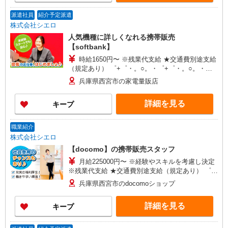
派遣社員
紹介予定派遣
株式会社シエロ
人気機種に詳しくなれる携帯販売
【softbank】
時給1650円〜 ※残業代支給 ★交通費別途支給
（規定あり） ゜+゜・。○。・゜+゜・。○。・゜
+゜ 入社祝い金10万円支給(規定有) お友達を紹介
兵庫県西宮市の家電量販店
頂くと, インセンティブ支給(規定有) ★月2回払
い・週払い可能（規程有）★ ゜・。○。・゜
詳細を見る
キープ
+゜・。○。・゜+゜
職業紹介
株式会社シエロ
【docomo】の携帯販売スタッフ
月給225000円〜 ※経験やスキルを考慮し決定
※残業代支給 ★交通費別途支給（規定あり） ゜
+゜・。○。・゜+゜・。○。・゜+゜ 入社祝い金10
兵庫県西宮市のdocomoショップ
万円支給(規定有) お友達を紹介頂くと, インセンテ
ィブ支給(規定有) ゜・。○。・゜+゜・。○。・゜
詳細を見る
キープ
+゜