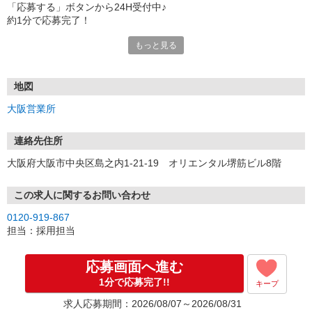
「応募する」ボタンから24H受付中♪
約1分で応募完了！
もっと見る
■電話応募の場合
電話応募も歓迎！（受付:10:00〜20:00）
土日祝も受付中♪
地図
【選考フロー】
大阪営業所
①応募から3営業日を目安に、メールorお電話でご連絡します。
②面接日時を決定！「0120」から始まる電話番号からご連絡します
★スマホでWEB面接（LINEなど）・出張面接・事務所面接と選べま
連絡先住所
す
大阪府大阪市中央区島之内1-21-19 オリエンタル堺筋ビル8階
③面接実施（履歴書不要）
④勤務開始（スタート日は応相談）
※ご希望があれば、職場見学の調整もOKです！
この求人に関するお問い合わせ
0120-919-867
お気軽にご応募ください♪
担当：採用担当
応募画面へ進む
1分で応募完了!!
キープ
求人応募期間：2026/08/07～2026/08/31