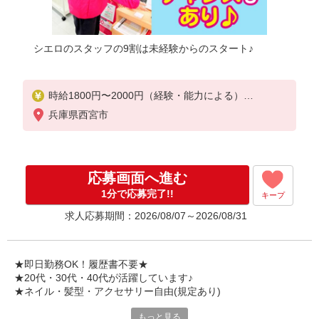
シエロのスタッフの9割は未経験からのスタート♪
時給1800円〜2000円（経験・能力による）
※残業代支給
兵庫県西宮市
★交通費別途支給（規定あり）
゜+゜・。○。・゜+゜・。○。・゜+゜
入社祝い金10万円支給(規定有)
応募画面へ進む
お友達を紹介頂くと,
1分で応募完了!!
キープ
インセンティブ支給(規定有)
求人応募期間：2026/08/07～2026/08/31
★月2回払い・週払い可能（規程有）★
゜・。○。・゜+゜・。○。・゜+゜
★即日勤務OK！履歴書不要★
★20代・30代・40代が活躍しています♪
★ネイル・髪型・アクセサリー自由(規定あり)
もっと見る
新しい機種やプラン。