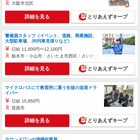
大阪市北区
20000円） 業務手当（社内規程として支給） 慶弔
詳細を見る
キープ
手当育児支援手当（社内規定により支給） ※残業
代支給 ゜+゜・。○。・゜+゜・。○。・゜+゜ 入
詳細を見る
とりあえずキープ
社祝い金10万円支給(規定有) お友達を紹介頂くと,
派遣社員
紹介予定派遣
インセンティブ支給(規定有) ゜・。○。・゜
株式会社シエロ
+゜・。○。・゜+゜
警備員スタッフ（イベント、道路、商業施設、
【au】の携帯販売スタッフ
大型駐車場、JR列車見張りなど）
時給1400円〜 ※残業代支給 ★交通費別途支給
日給 11,000円〜12,100円
（規定あり） ゜+゜・。○。・゜+゜・。○。・゜
栃木市・小山市・さいたま市西区・さいたま市岩槻区・久喜市・
+゜ 入社祝い金10万円支給(規定有) お友達を紹介
兵庫県西宮市のauショップ
頂くと, インセンティブ支給(規定有) ★月2回払
い・週払い可能（規程有）★ ゜・。○。・゜
詳細を見る
とりあえずキープ
詳細を見る
キープ
+゜・。○。・゜+゜
派遣社員
紹介予定派遣
マイクロバスにて教習所に通う生徒の送迎ドラ
イバー
株式会社シエロ
【softbank】の携帯販売スタッフ
日給 15,850円
箕面市
時給1400円〜1700円（経験・能力による） ※
残業代支給 ★交通費別途支給（規定あり） ゜
+゜・。○。・゜+゜・。○。・゜+゜ 入社祝い金10
詳細を見る
とりあえずキープ
兵庫県西宮市のsoftbankショップ
万円支給(規定有) お友達を紹介頂くと, インセンテ
ィブ支給(規定有) ★月2回払い・週払い可能（規程
詳細を見る
キープ
有）★ ゜・。○。・゜+゜・。○。・゜+゜
ラウンドワンの清掃作業員