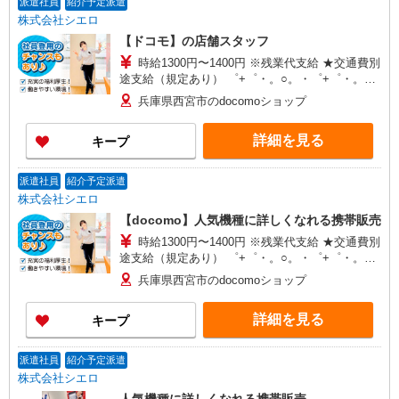
派遣社員
紹介予定派遣
株式会社シエロ
【ドコモ】の店舗スタッフ
時給1300円〜1400円 ※残業代支給 ★交通費別
途支給（規定あり） ゜+゜・。○。・゜+゜・。
○。・゜+゜ 入社祝い金10万円支給(規定有) お友達
兵庫県西宮市のdocomoショップ
を紹介頂くと, インセンティブ支給(規定有) ★月2
回払い・週払い可能（規程有）★ ゜・。○。・゜
詳細を見る
キープ
+゜・。○。・゜+゜
派遣社員
紹介予定派遣
株式会社シエロ
【docomo】人気機種に詳しくなれる携帯販売
時給1300円〜1400円 ※残業代支給 ★交通費別
途支給（規定あり） ゜+゜・。○。・゜+゜・。
○。・゜+゜ 入社祝い金10万円支給(規定有) お友達
兵庫県西宮市のdocomoショップ
を紹介頂くと, インセンティブ支給(規定有) ★月2
回払い・週払い可能（規程有）★ ゜・。○。・゜
詳細を見る
キープ
+゜・。○。・゜+゜
派遣社員
紹介予定派遣
株式会社シエロ