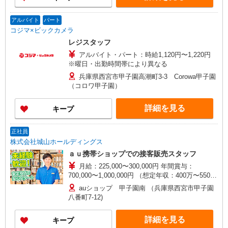
アルバイト
パート
コジマ×ビックカメラ
レジスタッフ
アルバイト・パート：時給1,120円〜1,220円
※曜日・出勤時間帯により異なる
兵庫県西宮市甲子園高潮町3-3 Corowa甲子園
（コロワ甲子園）
詳細を見る
キープ
正社員
株式会社城山ホールディングス
ａｕ携帯ショップでの接客販売スタッフ
月給：225,000〜300,000円 年間賞与：
700,000〜1,000,000円 （想定年収：400万〜550万
円） 【その他支給される手当】 ◆住宅手当 ◆通
auショップ 甲子園南 （兵庫県西宮市甲子園
勤手当 ◆奨学金返済手当 ◆資格手当 ◆家族手当
八番町7-12)
◆販売インセンティブ
詳細を見る
キープ