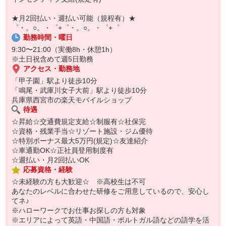
￣￣￣￣￣￣￣￣￣
自宅に居ながらスマホでカンタン面接OK！
★月2回払い・週払い可能（規程有）★
オンライン面談なのでスピード対応。
゜・。○。・゜+゜・。○。・゜+゜
勤務時間・曜日
9:30〜21:00（実働8h・休憩1h）
※土日祝含めて週5日勤務
アクセス・勤務地
「甲子園」駅より徒歩10分
「鳴尾・武庫川女子大前」駅より徒歩10分
兵庫県西宮市の楽天モバイルショップ
待遇
☆昇給☆交通費規定支給☆制服有☆社保完
☆資格・残業手当☆リゾート施設・ジム優待
☆特別ボーナス最大5万円(規定)☆友達紹介
☆車通勤OK☆正社員登用制度有
☆週払い・月2回払いOK
応募資格・経験
☆未経験の方も大歓迎☆ ※高校生は不可
あなたのレベルに合わせた研修をご用意しているので、安心し
てネ♪
※ハローワークでお仕事お探しの方も対象
※エリアによって英語・中国語・ポルトガル語などの語学を活