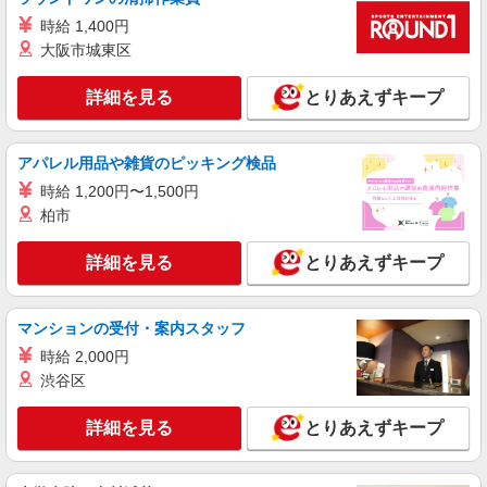
時給 1,400円
派遣社員
紹介予定派遣
大阪市城東区
株式会社シエロ
【ソフトバンク】の店舗スタッフ
詳細を見る
とりあえずキープ
時給1500円〜1700円（経験・能力による） ※
残業代支給 ★交通費別途支給（規定あり） ゜
+゜・。○。・゜+゜・。○。・゜+゜ 入社祝い金10
兵庫県西宮市のsoftbankショップ
アパレル用品や雑貨のピッキング検品
万円支給(規定有) お友達を紹介頂くと, インセンテ
ィブ支給(規定有) ★月2回払い・週払い可能（規程
時給 1,200円〜1,500円
詳細を見る
キープ
有）★ ゜・。○。・゜+゜・。○。・゜+゜
柏市
派遣社員
紹介予定派遣
詳細を見る
とりあえずキープ
株式会社シエロ
携帯販売スタッフ【softbank】
月給255500円〜280500円（経験・能力によ
マンションの受付・案内スタッフ
る） （地域手当：24000円を含む） ・賞与あり ・
時給 2,000円
時間外手当あり（平均残業時間：10h/月） ・地域
兵庫県西宮市の家電量販店
渋谷区
手当/職能手当あり ・Workstyle支援金（4000円/
月）あり ・実績によりインセンティブあり ★交通
詳細を見る
キープ
費別途支給（規定あり） ゜+゜・。○。・゜
詳細を見る
とりあえずキープ
+゜・。○。・゜+゜ 入社祝い金10万円支給(規定
有) お友達を紹介頂くと, インセンティブ支給(規定
派遣社員
紹介予定派遣
有) ゜・。○。・゜+゜・。○。・゜+゜