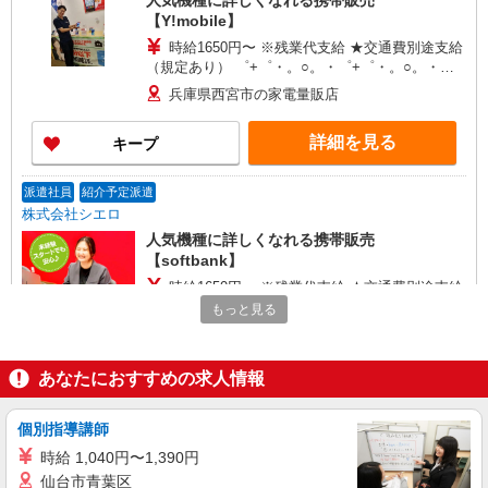
人気機種に詳しくなれる携帯販売
【Y!mobile】
時給1650円〜 ※残業代支給 ★交通費別途支給
（規定あり） ゜+゜・。○。・゜+゜・。○。・゜
+゜ 入社祝い金10万円支給(規定有) お友達を紹介
兵庫県西宮市の家電量販店
頂くと, インセンティブ支給(規定有) ★月2回払
い・週払い可能（規程有）★ ゜・。○。・゜
詳細を見る
キープ
+゜・。○。・゜+゜
派遣社員
紹介予定派遣
株式会社シエロ
人気機種に詳しくなれる携帯販売
【softbank】
時給1650円〜 ※残業代支給 ★交通費別途支給
（規定あり） ゜+゜・。○。・゜+゜・。○。・゜
もっと見る
+゜ 入社祝い金10万円支給(規定有) お友達を紹介
兵庫県西宮市の家電量販店
頂くと, インセンティブ支給(規定有) ★月2回払
い・週払い可能（規程有）★ ゜・。○。・゜
あなたにおすすめの求人情報
詳細を見る
キープ
+゜・。○。・゜+゜
個別指導講師
派遣社員
紹介予定派遣
株式会社シエロ
時給 1,040円〜1,390円
【エーユー】の店舗スタッフ
仙台市青葉区