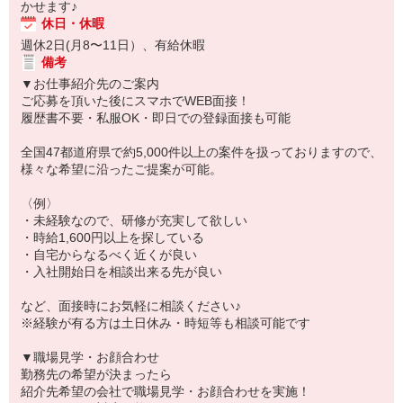
かせます♪
休日・休暇
週休2日(月8〜11日）、有給休暇
備考
▼お仕事紹介先のご案内
ご応募を頂いた後にスマホでWEB面接！
履歴書不要・私服OK・即日での登録面接も可能
全国47都道府県で約5,000件以上の案件を扱っておりますので、
様々な希望に沿ったご提案が可能。
〈例〉
・未経験なので、研修が充実して欲しい
・時給1,600円以上を探している
・自宅からなるべく近くが良い
・入社開始日を相談出来る先が良い
など、面接時にお気軽に相談ください♪
※経験が有る方は土日休み・時短等も相談可能です
▼職場見学・お顔合わせ
勤務先の希望が決まったら
紹介先希望の会社で職場見学・お顔合わせを実施！