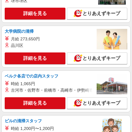
堺市堺区
（規定あり） ゜+゜・。○。・゜+゜・。○。・゜
+゜ 入社祝い金10万円支給(規定有) お友達を紹介
兵庫県西宮市の家電量販店
頂くと, インセンティブ支給(規定有) ★月2回払
詳細を見る
とりあえずキープ
い・週払い可能（規程有）★ ゜・。○。・゜
詳細を見る
キープ
+゜・。○。・゜+゜
大学病院の清掃
紹介予定派遣
月給 273,650円
株式会社シエロ
品川区
【ドコモ】の店舗スタッフ
派遣期間中時給1400円 社員登用後は月給
詳細を見る
とりあえずキープ
225000円〜（経験やスキルを考慮し決定） ※残業
代支給 ★交通費別途支給（規定あり） ゜+゜・。
兵庫県西宮市のdocomoショップ
○。・゜+゜・。○。・゜+゜ 入社祝い金10万円支
ベルク各店での店内スタッフ
給(規定有) お友達を紹介頂くと, インセンティブ支
詳細を見る
キープ
給(規定有) ★月2回払い・週払い可能（規程有）★
時給 1,065円
゜・。○。・゜+゜・。○。・゜+゜
古河市・佐野市・前橋市・高崎市・伊勢崎市・太田市・館林市・
派遣社員
紹介予定派遣
株式会社シエロ
詳細を見る
とりあえずキープ
【softbank】の携帯販売スタッフ
月給210000円〜 各種手当 家族手当（扶養家族
ビルの清掃スタッフ
一人あたり5000円） 交通費全額支給（公共交通機
関のみ） ※マイカー通勤は月2万円までガソリン
兵庫県西宮市のsoftbankショップ
時給 1,200円〜1,200円
代支給 資格手当（最大80000円） 住宅手当（最大