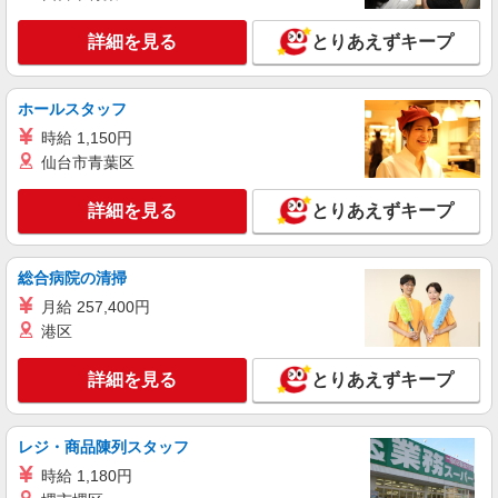
時給1300円〜 ※残業代支給 ★交通費別途支給
（規定あり） ゜+゜・。○。・゜+゜・。○。・゜
詳細を見る
とりあえずキープ
+゜ 入社祝い金10万円支給(規定有) お友達を紹介
兵庫県西宮市の商業施設
頂くと, インセンティブ支給(規定有) ★月2回払
い・週払い可能（規程有）★ ゜・。○。・゜
ホールスタッフ
詳細を見る
キープ
+゜・。○。・゜+゜
時給 1,150円
仙台市青葉区
派遣社員
紹介予定派遣
株式会社シエロ
詳細を見る
とりあえずキープ
【softbank】人気機種に詳しくなれる携帯販
売
時給1400円〜1700円（経験・能力による） ※
総合病院の清掃
残業代支給 ★交通費別途支給（規定あり） ゜
+゜・。○。・゜+゜・。○。・゜+゜ 入社祝い金10
月給 257,400円
兵庫県西宮市のsoftbankショップ
万円支給(規定有) お友達を紹介頂くと, インセンテ
港区
ィブ支給(規定有) ★月2回払い・週払い可能（規程
詳細を見る
キープ
有）★ ゜・。○。・゜+゜・。○。・゜+゜
詳細を見る
とりあえずキープ
派遣社員
紹介予定派遣
株式会社シエロ
レジ・商品陳列スタッフ
携帯販売スタッフ【softbank】
時給 1,180円
時給1650円〜 ※残業代支給 ★交通費別途支給