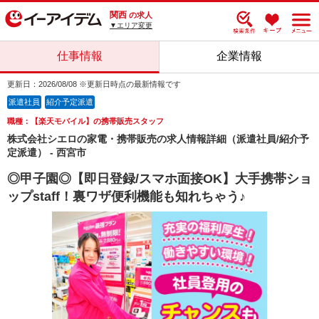
関西
の求人
▼エリア変更
仕事情報
企業情報
更新日：2026/08/08 ※更新日時点の最新情報です
派遣社員
紹介予定派遣
職種：【楽天モバイル】の携帯販売スタッフ
株式会社シエロの家電・携帯販売の求人情報詳細（派遣社員/紹介予
定派遣） - 西宮市
◎甲子園◎【即日登録/スマホ面接OK】大手携帯ショ
ップstaff！裏ワザ便利機能も知れちゃう♪