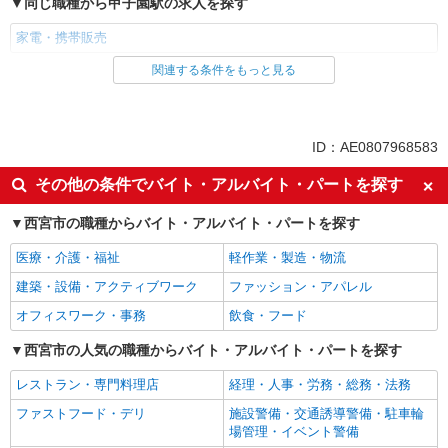
同じ職種から甲子園駅の求人を探す
家電・携帯販売
関連する条件をもっと見る
同じ雇用形態から甲子園駅の求人を探す
派遣社員
紹介予定派遣
同じ特徴から甲子園駅の求人を探す
ID：AE0807968583
即日勤務OK
履歴書不要
その他の条件でバイト・アルバイト・パートを探す
Web面接OK
未経験歓迎
西宮市の職種からバイト・アルバイト・パートを探す
ミドル（40代～）活躍中
英語が活かせる
医療・介護・福祉
軽作業・製造・物流
語学力を活かせる（英語以外）
高収入・高額
建築・設備・アクティブワーク
ファッション・アパレル
ボーナス・賞与あり
昇給あり
オフィスワーク・事務
飲食・フード
日払い
週払い
髪型・髪色自由
西宮市の人気の職種からバイト・アルバイト・パートを探す
ネイルOK
ピアスOK
車通勤OK
レストラン・専門料理店
経理・人事・労務・総務・法務
バイク通勤OK
交通費支給
ファストフード・デリ
施設警備・交通誘導警備・駐車輪
場管理・イベント警備
社会保険あり
入社祝い金あり