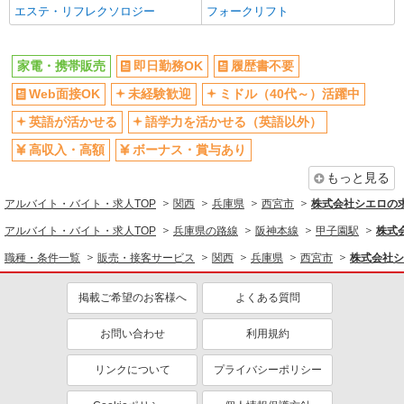
エステ・リフレクソロジー
フォークリフト
各種手当（家族・役職・インセン
制服貸与
ティブなど）あり
社員登用あり
家電・携帯販売
即日勤務OK
履歴書不要
同じ職種から求人を探す
Web面接OK
未経験歓迎
ミドル（40代～）活躍中
販売・接客サービス
英語が活かせる
語学力を活かせる（英語以外）
家電・携帯販売
高収入・高額
ボーナス・賞与あり
もっと見る
同じ特徴から求人を探す
アルバイト・バイト・求人TOP
関西
兵庫県
西宮市
株式会社シエロの
未経験歓迎
ミドル（40代～）活躍中
アルバイト・バイト・求人TOP
兵庫県の路線
阪神本線
甲子園駅
株式
英語が活かせる
ボーナス・賞与あり
職種・条件一覧
販売・接客サービス
関西
兵庫県
西宮市
株式会社シ
日払い
車通勤OK
交通費支給
社会保険あり
掲載ご希望のお客様へ
よくある質問
社員登用あり
お問い合わせ
利用規約
リンクについて
プライバシーポリシー