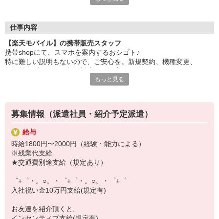
日々変わる専門知識を覚えるのはやっぱり大変。
でも心配ご無用！
仕事内容
シエロのご紹介するお店は、チームワークが良く
【楽天モバイル】の携帯販売スタッフ
お互いに教え合ったり、フォローしあったりする
携帯shopにて、スマホを案内するおシゴト♪
和気あいあいとした人間関係がある店舗ばかり！
特に難しい説明もないので、ご安心を。新規契約、機種変更、
皆で一緒にステップアップしましょう♪
各種料金プランのご相談対応・ご提案などをお願いします。
もっと見る
【選べるお仕事いろいろ】
初めての方でも安心♪
￣￣￣￣￣￣￣￣￣￣￣
あなた専属のコーディネーターが親切・丁寧にフォローするので、
▼オフィスワーク
満足度◎
事務、経理、データ入力、コールセンター、受付
募集情報（派遣社員・紹介予定派遣）
▼工場・製造・軽作業系
■携帯やインターネット販売業務
機械/食品製造・梱包・仕分け・加工・組立・検査
給与
docomo(ドコモ)/au(エーユー)・KDDI/softbank(ソフトバンク)など
▼美容系
時給1800円〜2000円（経験・能力による）
の大手キャリアから
眉毛サロンのアイブロウ・ネイリスト・エステ
※残業代支給
ワイモバイル(Y!mobille)、楽天モバイル、UQなど格安スマホまで幅
▼営業・販売
★交通費別途支給（規定あり）
広く紹介可能♪
法人営業・アパレル販売・個別指導塾・人材紹介
人気のApple（アップル）店舗もございます！
▼人気案件も多数♪
゜+゜・。○。・゜+゜・。○。・゜+゜
短期・期間限定・オープニング・官公庁案件
入社祝い金10万円支給(規定有)
上場/優良/大手企業など
お友達を紹介頂くと,
【スマホ面接実施中】
インセンティブ支給(規定有)