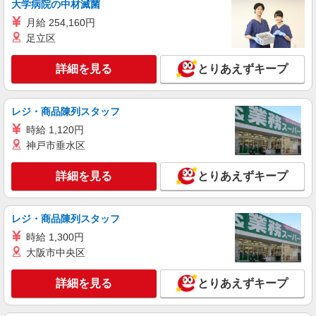
株式会社シエロ
大学病院の中材滅菌
スマホ携帯販売【ワイモバイル】
月給 254,160円
時給1650円〜 ※残業代支給 ★交通費別途支給
足立区
（規定あり） ゜+゜・。○。・゜+゜・。○。・゜
+゜ 入社祝い金10万円支給(規定有) お友達を紹介
兵庫県西宮市の家電量販店
詳細を見る
とりあえずキープ
頂くと, インセンティブ支給(規定有) ★月2回払
い・週払い可能（規程有）★ ゜・。○。・゜
詳細を見る
キープ
+゜・。○。・゜+゜
レジ・商品陳列スタッフ
時給 1,120円
派遣社員
紹介予定派遣
株式会社シエロ
神戸市垂水区
人気機種に詳しくなれる携帯販売【楽天モバイ
ル】
詳細を見る
とりあえずキープ
時給1400円〜1550円（経験・能力による） ※
残業代支給 ★交通費別途支給（規定あり） ゜
+゜・。○。・゜+゜・。○。・゜+゜ 入社祝い金10
レジ・商品陳列スタッフ
兵庫県西宮市の家電量販店
万円支給(規定有) お友達を紹介頂くと, インセンテ
時給 1,300円
ィブ支給(規定有) ★月2回払い・週払い可能（規程
大阪市中央区
詳細を見る
キープ
有）★ ゜・。○。・゜+゜・。○。・゜+゜
詳細を見る
とりあえずキープ