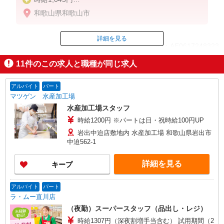
※深夜22:00〜翌5:00／時給1306円
和歌山県和歌山市
詳細を見る
ID：AE0617248323
11
件のこの求人と職種が同じ求人
掲載期間終了
アルバイト
パート
マツゲン 水産加工場
水産加工場スタッフ
時給1200円 ※パートは日・祝時給100円UP
岩出中迫店敷地内 水産加工場 和歌山県岩出市
中迫562-1
詳細を見る
キープ
アルバイト
パート
ラ・ムー直川店
（夜勤）スーパースタッフ（品出し・レジ）
時給1307円（深夜割増手当含む） 試用期間（2