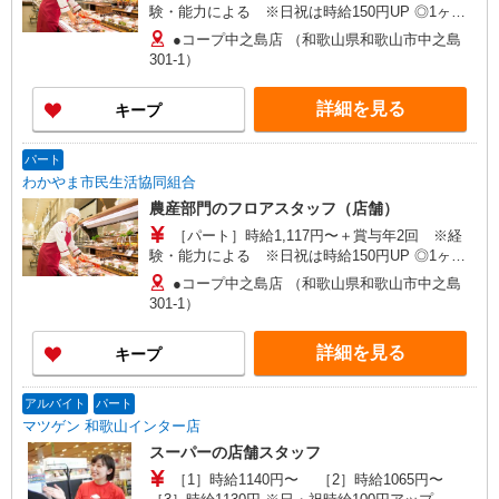
験・能力による ※日祝は時給150円UP ◎1ヶ月
の平均時給例◎※パート 時給1,117円〜＋賞与年2
●コープ中之島店 （和歌山県和歌山市中之島
回
301-1）
詳細を見る
キープ
パート
わかやま市民生活協同組合
農産部門のフロアスタッフ（店舗）
［パート］時給1,117円〜＋賞与年2回 ※経
験・能力による ※日祝は時給150円UP ◎1ヶ月
の平均時給例◎※パート 時給1,117円〜＋賞与年2
●コープ中之島店 （和歌山県和歌山市中之島
回
301-1）
詳細を見る
キープ
アルバイト
パート
マツゲン 和歌山インター店
スーパーの店舗スタッフ
［1］時給1140円〜 ［2］時給1065円〜