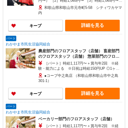
円〜） ［2］時給1,065円〜 ［3］時給1,065円〜
※パートは日・祝時給100円UP
和歌山県和歌山市元寺町5-58 シティワカヤマ
内
詳細を見る
キープ
パート
わかやま市民生活協同組合
農産部門のフロアスタッフ（店舗） 畜産部門
のフロアスタッフ（店舗） 惣菜部門のフロア
スタッフ（店舗）
［パート］時給1,117円〜＋賞与年2回 ※経
験・能力による ※日祝は時給150円UP ◎1ヶ月
の平均時給例◎※パート 時給1,117円〜＋賞与年2
●コープ中之島店 （和歌山県和歌山市中之島
回
301-1）
詳細を見る
キープ
パート
わかやま市民生活協同組合
ベーカリー部門のフロアスタッフ（店舗）
［パート］時給1,117円〜＋賞与年2回 ※経