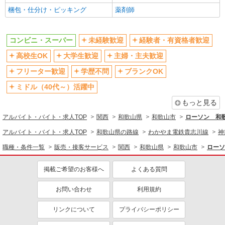
昼
夕方
梱包・仕分け・ピッキング
薬剤師
夜
車通勤OK
バイク通勤OK
自転車通勤OK
コンビニ・スーパー
未経験歓迎
経験者・有資格者歓迎
扶養内勤務OK
副業・WワークOK
高校生OK
大学生歓迎
主婦・主夫歓迎
制服貸与
研修制度あり
フリーター歓迎
学歴不問
ブランクOK
同じ職種から求人を探す
ミドル（40代～）活躍中
販売・接客サービス
もっと見る
コンビニ・スーパー
アルバイト・バイト・求人TOP
関西
和歌山県
和歌山市
ローソン 和歌
同じ特徴から求人を探す
アルバイト・バイト・求人TOP
和歌山県の路線
わかやま電鉄貴志川線
神
未経験歓迎
高校生OK
職種・条件一覧
販売・接客サービス
関西
和歌山県
和歌山市
ローソ
大学生歓迎
ミドル（40代～）活躍中
掲載ご希望のお客様へ
よくある質問
土日祝休み
週2～3日勤務OK
短時間勤務（1日4h以内）OK
お問い合わせ
車通勤OK
利用規約
扶養内勤務OK
副業・WワークOK
リンクについて
プライバシーポリシー