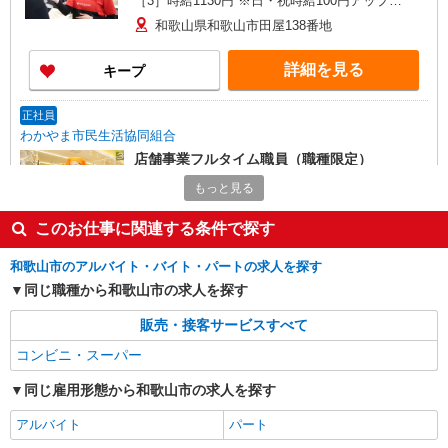
［3］時給1130円 ※日・祝時給100円アップ
（［3］除く）
和歌山県和歌山市田屋138番地
詳細を見る
キープ
正社員
わかやま市民生活協同組合
店舗事業フルタイム職員（職種限定）
月給230,010円〜350,150円 ※昇職による ※
もっと見る
固定残業代（43,235円〜54,172円／30h分）含む※
超過分は別途支給 ※管理職手当20,000円〜50,000
和歌山県内の各事業所 ※各事業所内での異動
このお仕事に関連する条件で探す
円 （店長、ストアディレクター、支所長、部門
あり ◆店舗事業 ・コープ岩出中央店（和歌山県岩
チーフのみ） ※試用期間3カ月間あり（同条件）
出市野上野98-3） ・コープ中之島店（和歌山県和
和歌山市のアルバイト・バイト・パートの求人を探す
歌山市中之島301-1）
詳細を見る
同じ職種から和歌山市の求人を探す
キープ
販売・接客サービスすべて
パート
コンビニ・スーパー
マツゲン 西庄店
スーパーの店舗スタッフ
同じ雇用形態から和歌山市の求人を探す
［1］時給1065円〜 ［2］時給1140円〜 ※パー
トは日・祝時給100円アップ
アルバイト
パート
和歌山県和歌山市西庄妙見409番1