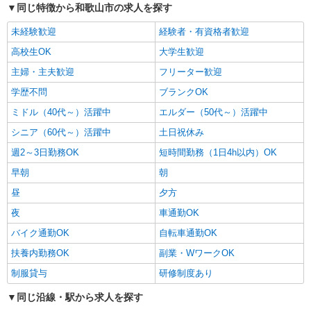
同じ特徴から和歌山市の求人を探す
詳細を見る
キープ
未経験歓迎
経験者・有資格者歓迎
高校生OK
大学生歓迎
アルバイト
パート
主婦・主夫歓迎
フリーター歓迎
スーパー万代 紀伊川辺店（213）
食品スーパーマーケットの店舗スタッフ
学歴不問
ブランクOK
【パート】 惣菜 [平日]昼1170円、朝夜1270円
ミドル（40代～）活躍中
エルダー（50代～）活躍中
[日祝]昼1270円、朝夜1370円 レジ [平日]昼1165
シニア（60代～）活躍中
土日祝休み
円、朝夜1265円 [日祝]昼1265円、朝夜1365円
スーパー万代 紀伊川辺店 （和歌山県和歌山
市川辺220番）
週2～3日勤務OK
短時間勤務（1日4h以内）OK
早朝
朝
詳細を見る
キープ
昼
夕方
夜
車通勤OK
バイク通勤OK
自転車通勤OK
扶養内勤務OK
副業・WワークOK
制服貸与
研修制度あり
同じ沿線・駅から求人を探す