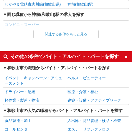
わかやま電鉄貴志川線(和歌山県)
神前(和歌山)駅
同じ職種から神前(和歌山)駅の求人を探す
コンビニ・スーパー
関連する条件をもっと見る
同じ雇用形態から神前(和歌山)駅の求人を探す
アルバイト
パート
同じ特徴から神前(和歌山)駅の求人を探す
その他の条件でバイト・アルバイト・パートを探す
未経験歓迎
経験者・有資格者歓迎
和歌山市の職種からバイト・アルバイト・パートを探す
高校生OK
大学生歓迎
イベント・キャンペーン・アミュ
ヘルス・ビューティー
主婦・主夫歓迎
フリーター歓迎
ーズメント
学歴不問
ブランクOK
ドライバー・配達
医療・介護・福祉
ミドル（40代～）活躍中
エルダー（50代～）活躍中
軽作業・製造・物流
建築・設備・アクティブワーク
シニア（60代～）活躍中
土日祝休み
和歌山市の人気の職種からバイト・アルバイト・パートを探す
週2～3日勤務OK
短時間勤務（1日4h以内）OK
食品製造・加工
入出庫・商品管理・検品・検査
早朝
朝
コールセンター
エステ・リフレクソロジー