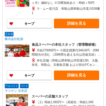
ヶ月）減給なし ※日曜加給あり：時給＋50円
ラ・ムー直川店 和歌山県和歌山市直川539番
1
詳細を見る
キープ
正社員
株式会社松源
食品スーパーの本社スタッフ（管理職候補）
月給270000円〜 ※固定残業代34616円・20時
間相当分含む （20時間を超える分は別途支給）
※経験等を考慮させていただきます ■賞与：年2回
本社店舗（和歌山県和歌山市田屋138） 大阪、
（6月・12月） ■昇給：年2回（6月・12月）
奈良、和歌山、京都各店舗 および岩出PCセンタ
ー ※入社後の勤務地については ご相談の上決定
します。 人事異動：あり ・転居を伴う異動あり
詳細を見る
キープ
（広域型） 全エリア内での店舗異動あり／職種
全般での異動可能 ・転居を伴う異動なし（地域限
定型） 自宅から通勤可能範囲内での店舗異動あ
アルバイト
パート
り／職種全般での異動可能
マツゲン 元寺店
スーパーの店舗スタッフ
［1］時給1,065円〜（高校生：時給1,045