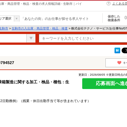
よくある
の入出庫・商品管理・検品・検査の求人情報詳細 - 生駒市｜バイ
保存した
0
リア選択
「あなたの街」のお仕事が探せる求人サイト
検索条件
生駒市
>
生駒市の入出庫・商品管理・検品・検査
> 株式会社テクノ・サービス/お仕事No/07
94527
キ
更新日：2026/08/05 ※更新日時点
筆箱製造に関する加工・検品・梱包：生
応募画面へ進
い/22日勤務例）（残業・休日出勤手当て等が含まれています）