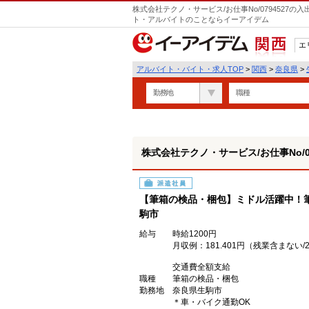
株式会社テクノ・サービス/お仕事No/0794527
ト・アルバイトのことならイーアイデム
エ
関西
アルバイト・バイト・求人TOP
>
関西
>
奈良県
>
勤務地
職種
株式会社テクノ・サービス/お仕事No/07
派遣社員
【筆箱の検品・梱包】ミドル活躍中！
駒市
給与
時給1200円
月収例：181.401円（残業含まな
交通費全額支給
職種
筆箱の検品・梱包
勤務地
奈良県生駒市
＊車・バイク通勤OK