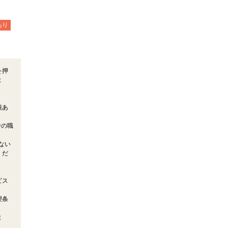
あり
を押
ま
績あ
中の職
ない
くだ
ビス
望条
ま