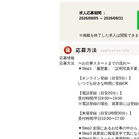
求人応募期間 ：
2026/08/05 ～ 2026/08/31
※掲載を終了した求人は閲覧できま
応募情報
応募方法
〜お仕事スタートまでの流れ〜
▼Step1 「履歴書」「証明写真不
【オンライン登録（目安5分）】
いつでも好きな時間に登録OK
【電話登録（目安20分）】
受付時間/平日9:00〜19:00
※電話登録の場合、就業前には登録
【来場登録（目安1時間30分）】
受付時間/平日10:00〜17:00
▼Step2 全国にあるお仕事の中
▼Step3 就業前に職場見学で気に
▼Step4 気に入ったら雇用契約・