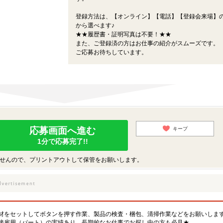
登録方法は、【オンライン】【電話】【登録会来場】の
から選べます♪
★★履歴書・証明写真は不要！★★
また、ご登録済の方はお仕事の紹介がスムーズです。
ご応募お待ちしています。
応募画面へ進む
キープ
1分で応募完了!!
せんので、プリントアウトして保管をお願いします。
材をセットしてボタンを押す作業、製品の検査・梱包、清掃作業などをお願いしま
接雇用（パート）の実績あり。長期的なお仕事でお探し中の方も必見★