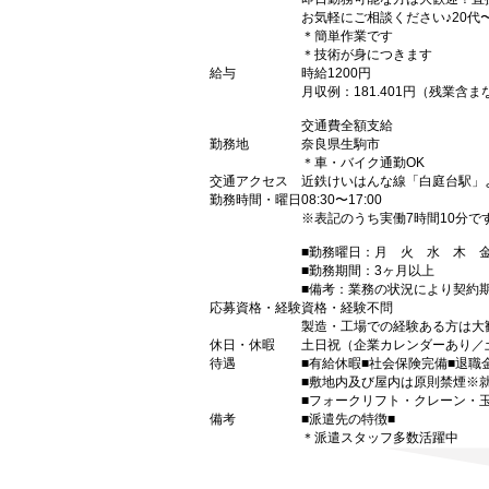
お気軽にご相談ください♪20代
＊簡単作業です
＊技術が身につきます
給与
時給1200円
月収例：181.401円（残業
交通費全額支給
勤務地
奈良県生駒市
＊車・バイク通勤OK
交通アクセス
近鉄けいはんな線「白庭台駅」
勤務時間・曜日
08:30〜17:00
※表記のうち実働7時間10分で
■勤務曜日：月 火 水 木
■勤務期間：3ヶ月以上
■備考：業務の状況により契約
応募資格・経験
資格・経験不問
製造・工場での経験ある方は大
休日・休暇
土日祝（企業カレンダーあり／
待遇
■有給休暇■社会保険完備■退職
■敷地内及び屋内は原則禁煙※
■フォークリフト・クレーン・
備考
■派遣先の特徴■
＊派遣スタッフ多数活躍中