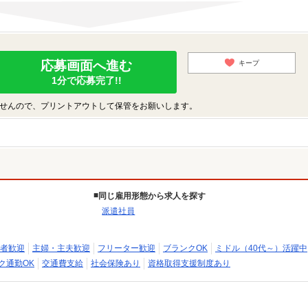
応募画面へ進む
キープ
1分で応募完了!!
せんので、プリントアウトして保管をお願いします。
同じ雇用形態から求人を探す
派遣社員
者歓迎
主婦・主夫歓迎
フリーター歓迎
ブランクOK
ミドル（40代～）活躍中
ク通勤OK
交通費支給
社会保険あり
資格取得支援制度あり