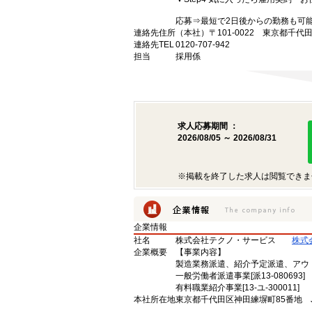
応募⇒最短で2日後からの勤務も可
連絡先住所
（本社）〒101-0022 東京都千代
連絡先TEL
0120-707-942
担当
採用係
求人応募期間 ：
2026/08/05 ～ 2026/08/31
※掲載を終了した求人は閲覧できま
企業情報
社名
株式会社テクノ・サービス
株式
企業概要
【事業内容】
製造業務派遣、紹介予定派遣、アウ
一般労働者派遣事業[派13-080693]
有料職業紹介事業[13-ユ-300011]
本社所在地
東京都千代田区神田練塀町85番地 