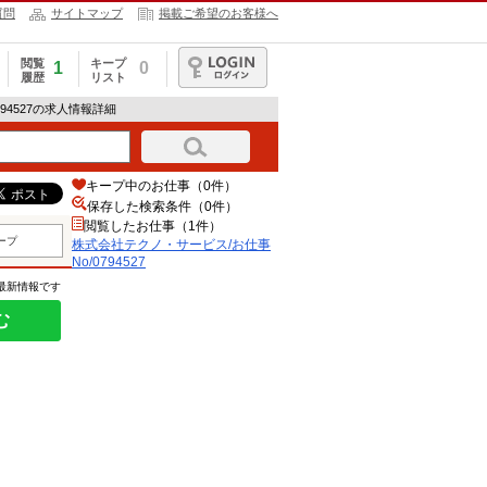
質問
サイトマップ
掲載ご希望のお客様へ
閲覧
キープ
1
0
履歴
リスト
ログイン
94527の求人情報詳細
キープ中のお仕事（0件）
保存した検索条件（
0
件）
閲覧したお仕事（1件）
ープ
株式会社テクノ・サービス/お仕事
No/0794527
の最新情報です
む