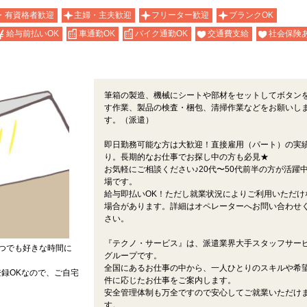
・有資格者歓迎
主婦・主夫歓迎
フリーター歓迎
ブランクOK
給与前払いOK
車通勤OK
バイク通勤OK
交通費支給
社会保険
筆箱の製造、機械にシートや部材をセットしてボタン
す作業、製品の検査・梱包、清掃作業などをお願いし
す。（派遣）
即日勤務可能な方は大歓迎！直接雇用（パート）の実
り。長期的なお仕事でお探し中の方も必見★
お気軽にご相談ください♪20代〜50代前半の方が活躍
場です。
給与即払いOK！ただし就業状況によりご利用いただけ
場合があります。詳細はオペレーターへお問い合わせ
さい。
『テクノ・サービス』は、派遣業界大手スタッフサー
つでも好きな時間に
グループです。
全国にあるお仕事の中から、一人ひとりのスキルや希
録OKなので、ご自宅
件に応じたお仕事をご案内します。
安全管理体制も万全ですので安心してご就業いただけ
す。