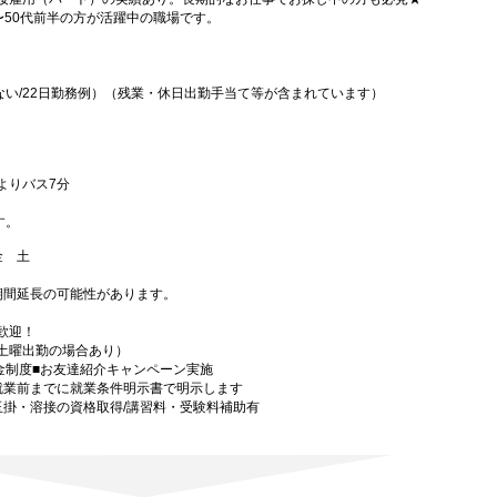
〜50代前半の方が活躍中の職場です。
含まない/22日勤務例）（残業・休日出勤手当て等が含まれています）
よりバス7分
す。
 金 土
期間延長の可能性があります。
歓迎！
土曜出勤の場合あり）
金制度■お友達紹介キャンペーン実施
就業前までに就業条件明示書で明示します
玉掛・溶接の資格取得/講習料・受験料補助有