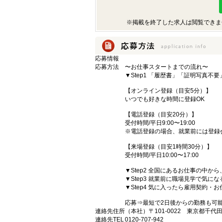
※掲載を終了した求人は閲覧できま
応募情報
応募方法
〜お仕事スタートまでの流れ〜
▼Step1 「履歴書」「証明写真不
【オンライン登録（目安5分）】
いつでも好きな時間に登録OK
【電話登録（目安20分）】
受付時間/平日9:00〜19:00
※電話登録の場合、就業前には登録
【来場登録（目安1時間30分）】
受付時間/平日10:00〜17:00
▼Step2 全国にあるお仕事の中
▼Step3 就業前に職場見学で気に
▼Step4 気に入ったら雇用契約・
応募⇒最短で2日後からの勤務も可
連絡先住所
（本社）〒101-0022 東京都千代
連絡先TEL
0120-707-942