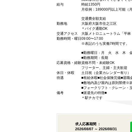
給与
時給1350円
月収例：189000円以上可能
交通費全額支給
勤務地
大阪府大阪市住之江区
＊バイク通勤OK
交通アクセス
大阪メトロニュートラム「平林
勤務時間・曜日
09:00〜17:00
※表記のうち実働7時間です。
■勤務曜日：月 火 水 木
■勤務期間：長期
応募資格・経験
資格不問・未経験OK
フリーター、主婦・主夫歓迎
休日・休暇
土日祝（企業カレンダー有り）
待遇
■有給休暇■社会保険完備■退職
■敷地内及び屋内は原則禁煙※
■フォークリフト・クレーン・
備考
■派遣先の特徴■
＊駅チカです
求人応募期間 ：
2026/08/07 ～ 2026/08/31