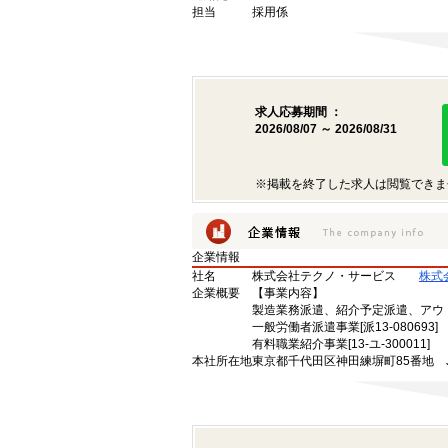
担当
採用係
求人応募期間 ：
2026/08/07 ～ 2026/08/31
※掲載を終了した求人は閲覧できま
企業情報
社名
株式会社テクノ・サービス
株式
企業概要
【事業内容】
製造業務派遣、紹介予定派遣、アウ
一般労働者派遣事業[派13-080693]
有料職業紹介事業[13-ユ-300011]
本社所在地
東京都千代田区神田練塀町85番地 