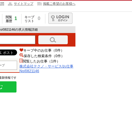
質問
サイトマップ
掲載ご希望のお客様へ
閲覧
キープ
1
0
履歴
リスト
ログイン
/0821146の求人情報詳細
キープ中のお仕事（0件）
保存した検索条件（
0
件）
閲覧したお仕事（1件）
ープ
株式会社テクノ・サービス/お仕事
No/0821146
の最新情報です
む