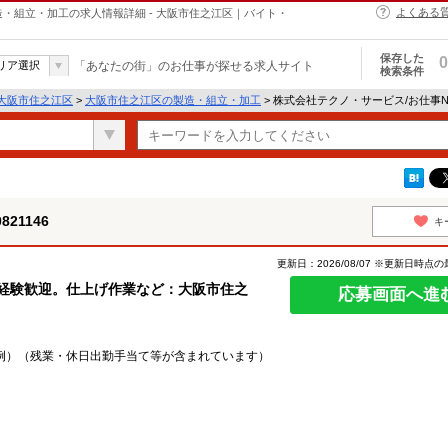
よくある
の製造・組立・加工の求人情報詳細 - 大阪市住之江区｜バイト・
保存した
0
リア選択
「あなたの街」のお仕事が探せる求人サイト
検索条件
大阪市住之江区
>
大阪市住之江区の製造・組立・加工
> 株式会社テクノ・サービス/お仕事No
21146
キ
更新日：2026/08/07 ※更新日時点
未経験歓迎。仕上げ作業など：大阪市住之
応募画面へ進
収例）（残業・休日出勤手当て等が含まれています）