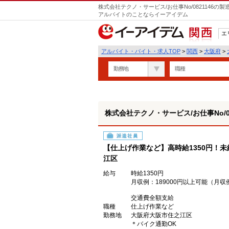
株式会社テクノ・サービス/お仕事No/0821146
アルバイトのことならイーアイデム
エ
関西
アルバイト・バイト・求人TOP
>
関西
>
大阪府
>
勤務地
職種
株式会社テクノ・サービス/お仕事No/08
派遣社員
【仕上げ作業など】高時給1350円！
江区
給与
時給1350円
月収例：189000円以上可能（月
交通費全額支給
職種
仕上げ作業など
勤務地
大阪府大阪市住之江区
＊バイク通勤OK