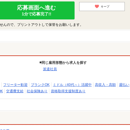
応募画面へ進む
キープ
1分で応募完了!!
せんので、プリントアウトして保管をお願いします。
同じ雇用形態から求人を探す
派遣社員
フリーター歓迎
ブランクOK
ミドル（40代～）活躍中
高収入・高額
週払い
K
交通費支給
社会保険あり
資格取得支援制度あり