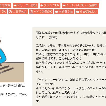
主夫歓迎
フリーター歓迎
ブランクOK
ミドル（40代～）活躍中
いOK
土日祝休み
バイク通勤OK
交通費支給
社会保険あり
面取り機械での金属材料の仕上げ、梱包作業などをお
します。（派遣）
OJTありで安心。平林駅から徒歩3分の駅チカ。長期の
事。人気の日勤、朝はちょっと遅めの9時出勤。
残業は任意なのでできなくてもOK。20代・30代の方
躍中の職場です。ご応募はお早めに。
給与即払いOK！ただし就業状況によりご利用いただけ
場合があります。詳細はオペレーターへお問い合わせ
さい。
『テクノ・サービス』は、派遣業界大手スタッフサー
グループです。
つでも好きな時間に
全国にあるお仕事の中から、一人ひとりのスキルや希
件に応じたお仕事をご案内します。
録OKなので、ご自宅
安全管理体制も万全ですので安心してご就業いただけ
す。