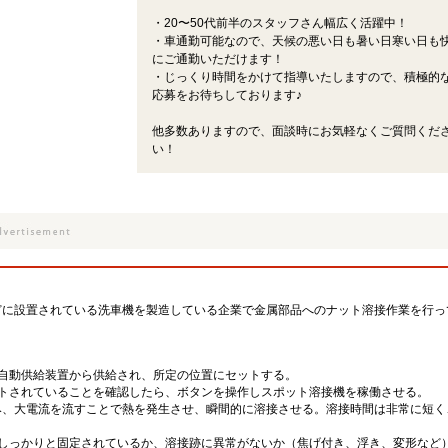
・20〜50代前半のスタッフさん幅広く活躍中！
・車通勤可能なので、天候の悪い日も暑い日寒い日も
にご通勤いただけます！
・じっくり時間をかけて指導いたしますので、積極的
応募をお待ちしております♪
他多数ありますので、面談時にお気軽なくご質問くだ
い！
どに設置されている洗車機を製造している企業で金属部品へのナット溶接作業を行っ
が自動供給装置から供給され、所定の位置にセットする。
ットされていることを確認したら、ボタンを操作しスポット溶接機を稼働させる。
み、大電流を流すことで熱を発生させ、瞬間的に溶接させる。溶接時間は非常に短く
がしっかりと固定されているか、溶接跡に異常がないか（焦げ付き、浮き、変形など