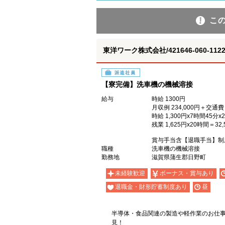
こ
東洋ワーク株式会社/421646-060-1122
派遣社員
【寮完備】洗車機の機械溶接
給与
時給 1300円
月収例 234,000円＋交通費
時給 1,300円x7時間45分x2
残業 1,625円x20時間＝32,
賞与手当含【退職手当】制
職種
洗車機の機械溶接
勤務地
滋賀県蒲生郡日野町
未経験歓迎
ボーナス・賞与あり
退職金・財形貯蓄制度あり
昼
半導体・食品関連の製造や軽作業のお仕
見！