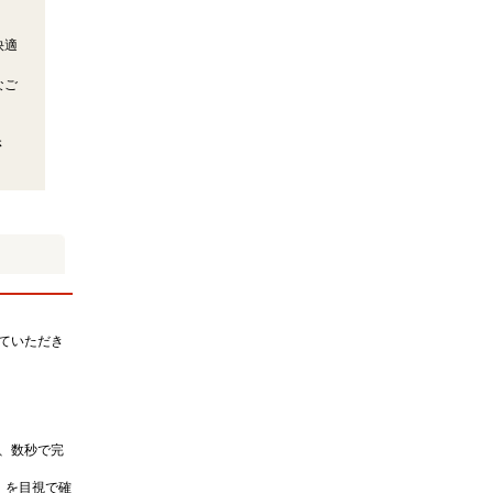
快適
なご
さ
ていただき
、数秒で完
）を目視で確