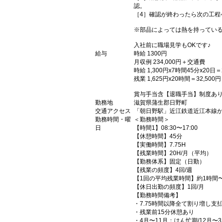
認。
［4］確認が終わったら次の工程
※部品によっては熱を持ってい
入社前に職場見学もOKです♪
給与
時給 1300円
月収例 234,000円＋交通費
時給 1,300円x7時間45分x20日＝2
残業 1,625円x20時間＝32,500円
賞与手当含【退職手当】制度あ
勤務地
滋賀県蒲生郡日野町
交通アクセス
「朝日野駅」近江鉄道近江本線か
勤務時間・曜
＜勤務時間＞
日
【時間1】08:30〜17:00
【休憩時間】45分
【実働時間】7.75H
【残業時間】20H/月（平均）
【勤務体系】固定（日勤）
【残業の頻度】4回/週
【1回の平均残業時間】約1時間
【休日出勤の頻度】1回/月
【勤務時間備考】
・7.75時間以降全て割り増し支
・残業前15分休憩あり
・4月〜11月；はん忙期/12月〜