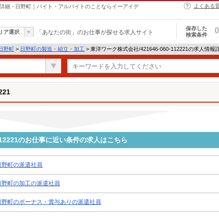
よくある
求人情報詳細 - 日野町｜バイト・アルバイトのことならイーアイデ
保存した
0
リア選択
「あなたの街」のお仕事が探せる求人サイト
検索条件
日野町
>
日野町の製造・組立・加工
> 東洋ワーク株式会社/421646-060-112221の求人情報
221
0-112221のお仕事に近い条件の求人はこちら
日野町の派遣社員
日野町の加工の派遣社員
日野町のボーナス・賞与ありの派遣社員