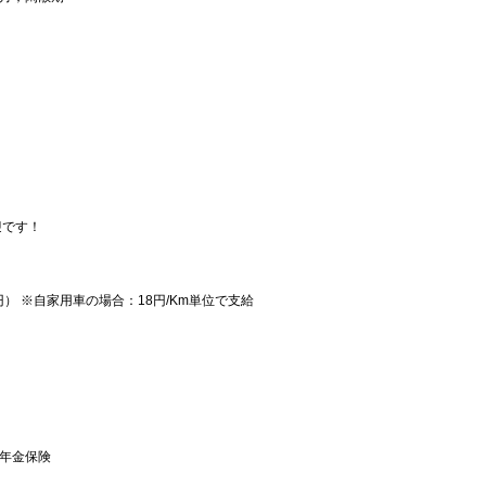
迎です！
円） ※自家用車の場合：18円/Km単位で支給
生年金保険