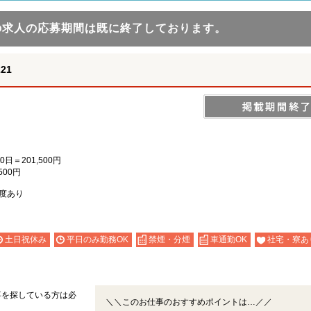
の求人の応募期間は既に終了しております。
21
0日＝201,500円
500円
度あり
土日祝休み
平日のみ勤務OK
禁煙・分煙
車通勤OK
社宅・寮あ
事を探している方は必
＼＼このお仕事のおすすめポイントは…／／