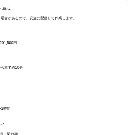
へ運ぶ。
る場合があるので、安全に配慮して作業します。
01,500円
り
ら車で約10分
〜2時間
払い
3月；閑散期