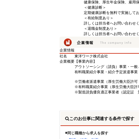
健康保険、厚生年金保険、雇用
＜健康診断＞
定期健康診断を無料で実施して
＜有給制度あり＞
詳しくは担当者へお問い合わせ
＜退職金制度あり＞
詳しくは担当者へお問い合わせ
企業情報
社名
東洋ワーク株式会社
企業概要
【事業内容】
アウトソーシング（請負）事業・一般 
有料職業紹介事業・紹介予定派遣事業
※労働者派遣事業（厚生労働大臣許可 派0
※有料職業紹介事業（厚生労働大臣許可 0
※製造請負優良適正事業者（認定証 第2
このお仕事に関連する条件で探す
同じ職種から求人を探す