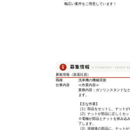
幅広い案件をご用意しています！
募集情報（派遣社員）
職種
洗車機の機械溶接
仕事内容
≪作業内容≫
業務内容：ガソリンスタンドな
ます。
【主な作業】
［1］部品をセットし、ナット
［2］ナットが部品に正しくセ
※電極が部品とナットを挟み込
了します。
［3］溶接後の部品に、ナット