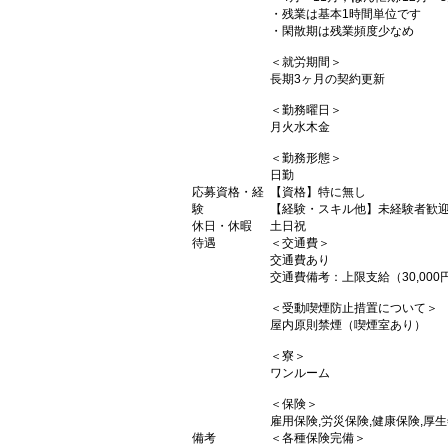
・残業は基本1時間単位です
・閑散期は残業頻度少なめ
＜就労期間＞
長期3ヶ月の契約更新
＜勤務曜日＞
月火水木金
＜勤務形態＞
日勤
応募資格・経
【資格】特に無し
験
【経験・スキル他】未経験者歓
休日・休暇
土日祝
待遇
＜交通費＞
交通費あり
交通費備考：上限支給（30,000
＜受動喫煙防止措置について＞
屋内原則禁煙（喫煙室あり）
＜寮＞
ワンルーム
＜保険＞
雇用保険,労災保険,健康保険,厚
備考
＜各種保険完備＞