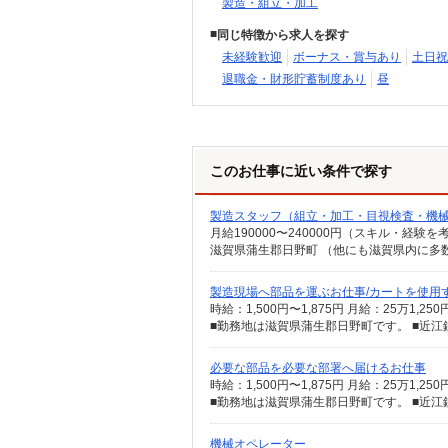
製造・組立・加工
同じ特徴から求人を探す
未経験歓迎
ボーナス・賞与あり
土日祝
退職金・財形貯蓄制度あり
昼
このお仕事に近い条件で探す
製造スタッフ（組立・加工・目視検査・機
月給190000〜240000円（スキル・経験を
製造現場へ部品を運ぶお仕事/カートを使用す
必要な部品を必要な部署へ届けるお仕事
機械オペレーター