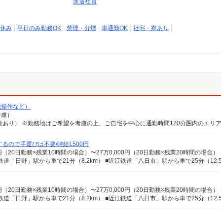
派遣社員
休み
平日のみ勤務OK
禁煙・分煙
車通勤OK
社宅・寮あり
械操作など）
考慮）
るので手運びは不要/時給1500円