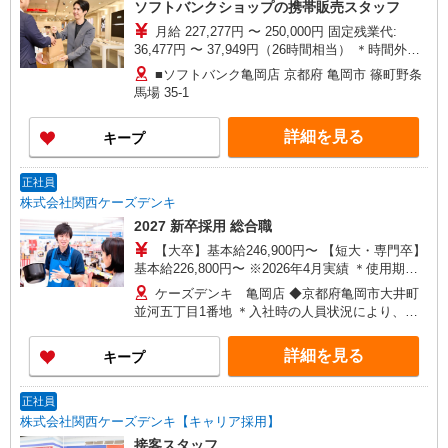
ソフトバンクショップの携帯販売スタッフ
月給 227,277円 〜 250,000円 固定残業代:
36,477円 〜 37,949円（26時間相当） ＊時間外手
当は時間外労働の有無にかかわらず、固定残業代
■ソフトバンク亀岡店 京都府 亀岡市 篠町野条
として支給し、相当時間を超える時間外労働分は
馬場 35‐1
法定どおり追加で支給します。 試用期間あり 3ヶ
月 ※経験・能力による 【試用期間】月給 227277
詳細を見る
キープ
円 〜 250000 円
正社員
株式会社関西ケーズデンキ
2027 新卒採用 総合職
【大卒】基本給246,900円〜 【短大・専門卒】
基本給226,800円〜 ※2026年4月実績 ＊使用期
間 3ヵ月（待遇に変更なし） ＊各種手当 役職、
ケーズデンキ 亀岡店 ◆京都府亀岡市大井町
通勤、時間外、家族、目標達成、資格 など
並河五丁目1番地 ＊入社時の人員状況により、近
隣の他店舗へ配属される可能性があります。 ＊入
社数年後は、関西2府4県［大阪府・京都府・兵庫
詳細を見る
キープ
県・奈良県・和歌山県・滋賀県］および福井県で
の転居を伴う転勤があります。（引越し代は会社
実費負担※規定あり） ＊社宅制度あり（業務都合
正社員
による転勤が発生した場合、ご希望の会社契約物
株式会社関西ケーズデンキ【キャリア採用】
件に入居できます。）
接客スタッフ