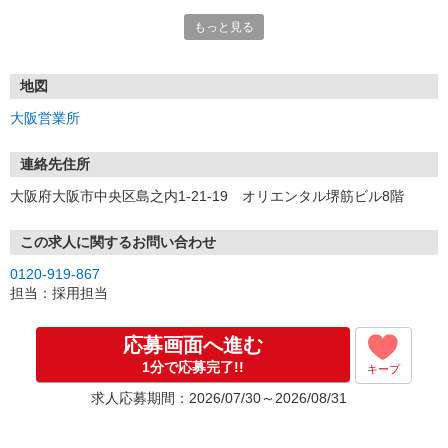
もっと見る
■電話応募の場合
電話応募も歓迎！（受付:10:00〜20:00）
土日祝も受付中♪
地図
【選考フロー】
大阪営業所
①応募から3営業日を目安に、メールorお電話でご連絡します。
②面接日時を決定！「0120」から始まる電話番号からご連絡します
★スマホでWEB面接（LINEなど）・出張面接・事務所面接と選べま
連絡先住所
す
大阪府大阪市中央区島之内1-21-19 オリエンタル堺筋ビル8階
③面接実施（履歴書不要）
④勤務開始（スタート日は応相談）
※ご希望があれば、職場見学の調整もOKです！
この求人に関するお問い合わせ
0120-919-867
お気軽にご応募ください♪
担当：採用担当
応募画面へ進む
1分で応募完了!!
キープ
求人応募期間：2026/07/30～2026/08/31