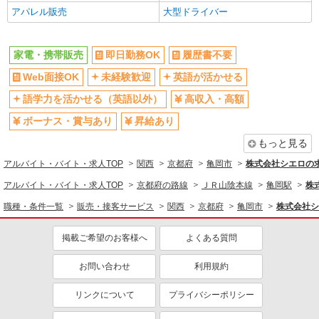
アパレル販売
大型ドライバー
社員登用あり
同じ職種から求人を探す
家電・携帯販売
即日勤務OK
履歴書不要
販売・接客サービス
Web面接OK
未経験歓迎
英語が活かせる
家電・携帯販売
語学力を活かせる（英語以外）
高収入・高額
同じ特徴から求人を探す
ボーナス・賞与あり
昇給あり
未経験歓迎
英語が活かせる
もっと見る
ボーナス・賞与あり
日払い
アルバイト・バイト・求人TOP
関西
京都府
亀岡市
株式会社シエロの
車通勤OK
交通費支給
アルバイト・バイト・求人TOP
京都府の路線
ＪＲ山陰本線
亀岡駅
株
社会保険あり
社員登用あり
職種・条件一覧
販売・接客サービス
関西
京都府
亀岡市
株式会社シ
掲載ご希望のお客様へ
よくある質問
お問い合わせ
利用規約
リンクについて
プライバシーポリシー