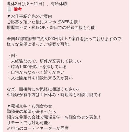
週休2日(月8〜11日）、有給休暇
備考
▼お仕事紹介先のご案内
ご応募を頂いた後にスマホでWEB面接！
履歴書不要・私服OK・即日での登録面接も可能
全国47都道府県で約5,000件以上の案件を扱っておりますので、
様々な希望に沿ったご提案が可能。
〈例〉
・未経験なので、研修が充実して欲しい
・時給1,600円以上を探している
・自宅からなるべく近くが良い
・入社開始日を相談出来る先が良い
など、面接時にお気軽に相談ください♪
※経験が有る方は土日休み・時短等も相談可能です
▼職場見学・お顔合わせ
勤務先の希望が決まったら
紹介先希望の会社で職場見学・お顔合わせを実施！
リモートでも対応可能♪
※担当のコーディネーターが同席