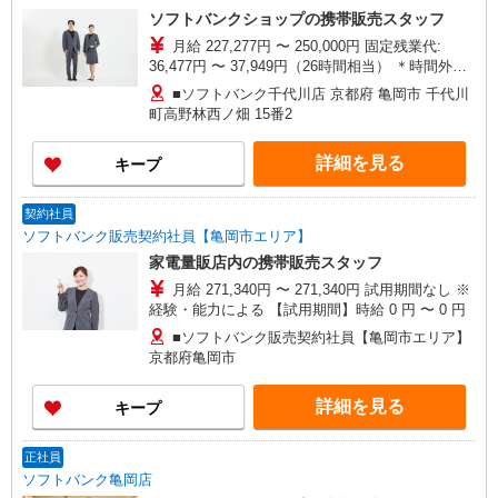
ソフトバンクショップの携帯販売スタッフ
月給 227,277円 〜 250,000円 固定残業代:
36,477円 〜 37,949円（26時間相当） ＊時間外手
当は時間外労働の有無にかかわらず、固定残業代
■ソフトバンク千代川店 京都府 亀岡市 千代川
として支給し、相当時間を超える時間外労働分は
町高野林西ノ畑 15番2
法定どおり追加で支給します。 試用期間あり 3ヶ
月 ※経験・能力による 【試用期間】月給 227277
詳細を見る
キープ
円 〜 250000 円
契約社員
ソフトバンク販売契約社員【亀岡市エリア】
家電量販店内の携帯販売スタッフ
月給 271,340円 〜 271,340円 試用期間なし ※
経験・能力による 【試用期間】時給 0 円 〜 0 円
■ソフトバンク販売契約社員【亀岡市エリア】
京都府亀岡市
詳細を見る
キープ
正社員
ソフトバンク亀岡店