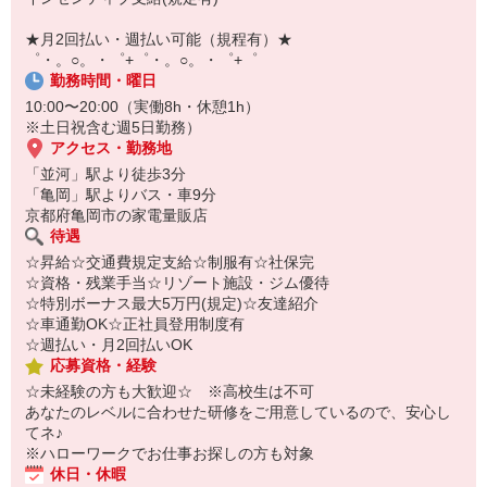
オンライン面談なのでスピード対応。
即日登録もOK♪
★月2回払い・週払い可能（規程有）★
゜・。○。・゜+゜・。○。・゜+゜
気になった方はお気軽にご相談ください！
勤務時間・曜日
10:00〜20:00（実働8h・休憩1h）
※土日祝含む週5日勤務）
アクセス・勤務地
「並河」駅より徒歩3分
「亀岡」駅よりバス・車9分
京都府亀岡市の家電量販店
待遇
☆昇給☆交通費規定支給☆制服有☆社保完
☆資格・残業手当☆リゾート施設・ジム優待
☆特別ボーナス最大5万円(規定)☆友達紹介
☆車通勤OK☆正社員登用制度有
☆週払い・月2回払いOK
応募資格・経験
☆未経験の方も大歓迎☆ ※高校生は不可
あなたのレベルに合わせた研修をご用意しているので、安心し
てネ♪
※ハローワークでお仕事お探しの方も対象
休日・休暇