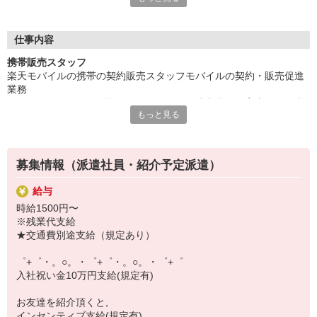
いつでも相談してください！
充実の福利厚生、各種施設利用の特典など、
仕事内容
働きやすい環境づくりに取り組んでいます！
携帯販売スタッフ
お仕事以外も充実させたいあなたの味方です♪
楽天モバイルの携帯の契約販売スタッフモバイルの契約・販売促進
業務
【選べるお仕事いろいろ】
※スマホだけでなく、取扱いサービス・関連商品のご案内有り（光
￣￣￣￣￣￣￣￣￣￣￣
もっと見る
回線・でんき・オプション・クレジットカードなど）
▼オフィスワーク
※オンラインでの登録メインのため書面は少ない
事務、経理、データ入力、コールセンター、受付
※立ち仕事：着座 9：1（基本立ち仕事となります）
▼工場・製造・軽作業系
※稼働開始時はSVフォロー有り
機械/食品製造・梱包・仕分け・加工・組立・検査
募集情報（派遣社員・紹介予定派遣）
※目標に関して：店舗予算を皆で追います
▼美容系
※サンプリング配布（一部販路）
眉毛サロンのアイブロウ・ネイリスト・エステ
給与
▼営業・販売
時給1500円〜
法人営業・アパレル販売・個別指導塾・人材紹介
※残業代支給
▼人気案件も多数♪
★交通費別途支給（規定あり）
短期・期間限定・オープニング・官公庁案件
上場/優良/大手企業など
゜+゜・。○。・゜+゜・。○。・゜+゜
入社祝い金10万円支給(規定有)
【スマホ面接実施中】
￣￣￣￣￣￣￣￣￣
お友達を紹介頂くと,
自宅に居ながらスマホでカンタン面接OK！
インセンティブ支給(規定有)