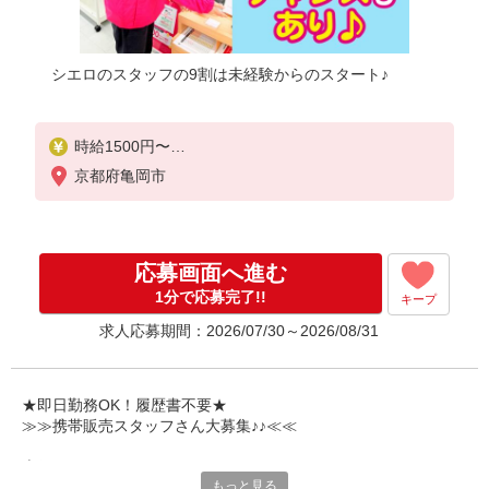
シエロのスタッフの9割は未経験からのスタート♪
時給1500円〜
※残業代支給
京都府亀岡市
★交通費別途支給（規定あり）
゜+゜・。○。・゜+゜・。○。・゜+゜
入社祝い金10万円支給(規定有)
応募画面へ進む
お友達を紹介頂くと,
1分で応募完了!!
キープ
インセンティブ支給(規定有)
求人応募期間：2026/07/30～2026/08/31
★月2回払い・週払い可能（規程有）★
゜・。○。・゜+゜・。○。・゜+゜
★即日勤務OK！履歴書不要★
≫≫携帯販売スタッフさん大募集♪♪≪≪
専任のコーディネーターがサポート♪
もっと見る
職場での不安や悩み事があれば