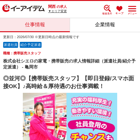
関西
の求人
▼エリア変更
仕事情報
企業情報
更新日：2026/07/30 ※更新日時点の最新情報です
派遣社員
紹介予定派遣
職種：携帯販売スタッフ
株式会社シエロの家電・携帯販売の求人情報詳細（派遣社員/紹介予
定派遣） - 亀岡市
◎並河◎【携帯販売スタッフ】【即日登録/スマホ面
接OK】♪高時給＆厚待遇のお仕事満載！