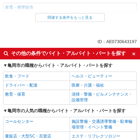
家電・携帯販売
関連する条件をもっと見る
同じ雇用形態から亀岡駅の求人を探す
派遣社員
紹介予定派遣
同じ特徴から亀岡駅の求人を探す
ID：AE0730643197
即日勤務OK
履歴書不要
その他の条件でバイト・アルバイト・パートを探す
Web面接OK
未経験歓迎
亀岡市の職種からバイト・アルバイト・パートを探す
英語が活かせる
語学力を活かせる（英語以外）
飲食・フード
ヘルス・ビューティー
高収入・高額
ボーナス・賞与あり
ドライバー・配達
医療・介護・福祉
昇給あり
日払い
教育・保育
清掃・警備・ビルメンテナンス・
週払い
10時～勤務OK
設備管理
駅直結・駅チカ
車通勤OK
亀岡市の人気の職種からバイト・アルバイト・パートを探す
バイク通勤OK
交通費支給
コールセンター
施設警備・交通誘導警備・駐車輪
社会保険あり
入社祝い金あり
場管理・イベント警備
各種手当（家族・役職・インセン
制服貸与
量販店・大型SC・百貨店
エステ・リフレクソロジー
ティブなど）あり