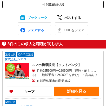
閲覧履歴を見る
ブックマーク
ポストする
シェアする
URLをシェア
8
件のこの求人と職種が同じ求人
派遣社員
紹介予定派遣
株式会社シエロ
スマホ携帯販売【ソフトバンク】
月給255500円〜280500円（経験・能力によ
る） （地域手当：24000円を含む） ・賞与あり ・
時間外手当あり（平均残業時間：10h/月） ・地域
京都府亀岡市の商業施設
手当/職能手当あり ・Workstyle支援金（4000円/
月）あり ・実績によりインセンティブあり ★交通
詳細を見る
キープ
費別途支給（規定あり） ゜+゜・。○。・゜
+゜・。○。・゜+゜ 入社祝い金10万円支給(規定
有) お友達を紹介頂くと, インセンティブ支給(規定
契約社員
有) ゜・。○。・゜+゜・。○。・゜+゜