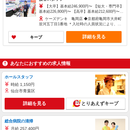
【大卒】基本給246,900円〜 【短大・専門卒】
基本給226,800円〜 【高卒】基本給212,600円〜
＊使用期間 3ヵ月（待遇に変更なし） ・各種手
ケーズデンキ 亀岡店 ◆京都府亀岡市大井町
当 役職、通勤、時間外、家族、目標達成、拡売、
並河五丁目1番地 ＊入社時の人員状況により、近
資格 など
隣の他店舗へ配属される可能性があります。 ＊入
社数年後は、関西2府4県［大阪府・京都府・兵庫
詳細を見る
キープ
県・奈良県・和歌山県・滋賀県］および福井県で
の転居を伴う転勤があります。（引越し代は会社
実費負担※規定あり） ＊社宅制度あり（業務都合
による転勤が発生した場合、ご希望の会社契約物
件に入居できます。）
あなたにおすすめの求人情報
ホールスタッフ
時給 1,150円
仙台市青葉区
詳細を見る
とりあえずキープ
総合病院の清掃
月給 257,400円