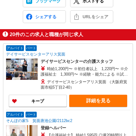
ブックマーク
ポストする
シェアする
URLをシェア
20
件のこの求人と職種が同じ求人
アルバイト
パート
デイサービスセンターアリス箕面
デイサービスセンターの介護スタッフ
時給1,200円〜 ※初任者以上 1,220円〜 ※介
護福祉士 1,300円〜 ※経験・能力による ※試用
期間3ヶ月有（期間中の労働条件：同条件） ※処
デイサービスセンターアリス箕面 （大阪府箕
遇改善手当含む
面市稲5丁目2-40）
詳細を見る
キープ
アルバイト
パート
そんぽの家S 箕面唐池公園/2112bc2
登録ヘルパー
【介護福祉士】 時給1,595円 ◎週20時間以上