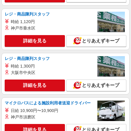
詳細を見る
キープ
レジ・商品陳列スタッフ
派遣社員
株式会社kotrio /●KT-H-1991785
時給 1,120円
箕面駅｜サ高住STAFF＊落ち着いた雰囲気で
神戸市垂水区
ゆったりお仕事♪
時給1600円〜2250円 ＜日払い有/週払い有/交
詳細を見る
とりあえずキープ
通費全支給(ガソリン代含む)＞
太春寺/宝珠院近く
レジ・商品陳列スタッフ
詳細を見る
キープ
時給 1,300円
大阪市中央区
派遣社員
株式会社kotrio /●KT-H-2013171
詳細を見る
とりあえずキープ
牧落駅＊少人数グルホで利用者さんと家事や掃
除など♪日払いOK
マイクロバスによる施設利用者送迎ドライバー
時給1600円〜2250円 ＜日払い有/週払い有/交
通費全支給(ガソリン代含む)＞
日給 10,900円〜10,900円
大阪府箕面市稲≪最寄り駅：牧落≫
神戸市須磨区
詳細を見る
キープ
詳細を見る
とりあえずキープ