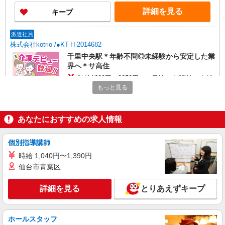
詳細を見る
キープ
派遣社員
株式会社kotrio /●KT-H-2014682
千里中央駅＊年齢不問◎未経験から安定した業
界へ＊サ高住
時給1600円〜2250円 ＜日払い有/週払い有/交
通費全支給(ガソリン代含む)＞
もっと見る
大阪府箕面市≪豊島高校近く≫
あなたにおすすめの求人情報
詳細を見る
キープ
個別指導講師
派遣社員
株式会社ブレイブ（マイナビグループ）/MD27
時給 1,040円〜1,390円
仙台市青葉区
介護スタッフ ◆デイサービス、サービス付き
高齢者向け住宅、グループホームなど様々な勤
務先から選べます。
詳細を見る
とりあえずキープ
未経験：時給1500〜1700円（資格・経験によ
る） 経験者：時給1700〜1900円（資格・経験によ
る） ◎月収例 時給1900円×1日8時間×22日（週5
大阪府箕面市 【最寄駅】 ◆阪急箕面線「桜井
日）＝33万4400円 ◆昇給あり ◆支払い方法 ※日
ホールスタッフ
駅」 ◆阪急箕面線「牧落駅」 ◆阪急箕面線「箕面
払い/週払い/月払い対応も可能です。詳しくは面談