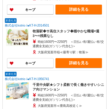
例：325万円〜 ※職務手当、働きがい向上手当、
日祝手当（月平均2回分）、夜勤手当（月平均5回
詳細を見る
キープ
分）等、毎月平均的に支払われる手当を含みま
す。 ※介護福祉士のみ、特別職務手当も含む ◎残
業時は別途時間外手当支給（超過1分〜） ◎賞
派遣社員
与 基本給2.08ヶ月分/年支給
株式会社kotrio /●KT-H-2014501
牧落駅◆サ高住スタッフ◆穏やかな職場×週
3〜×残業なし
時給1600円〜2250円 ＜日払い有/週払い有/交
通費全支給(ガソリン代含む)＞
大阪府箕面市稲≪最寄り駅：牧落≫
詳細を見る
キープ
派遣社員
株式会社kotrio /●KT-H-1956741
千里中央駅★シフト柔軟で長く働きやすいシニ
ア向けマンション
時給1600円〜2250円 ＜日払い有/週払い有/交
通費全支給(ガソリン代含む)＞
大阪府箕面市≪豊島高校近く≫