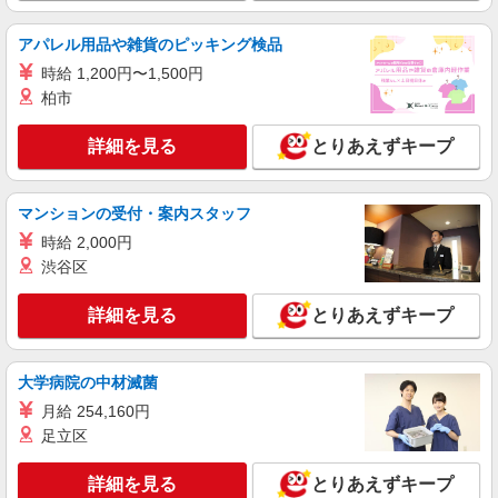
詳細を見る
キープ
アパレル用品や雑貨のピッキング検品
派遣社員
時給 1,200円〜1,500円
株式会社kotrio /●KT-H-1955348
柏市
箕面駅｜日払いOK！日収1.2万円超え×サ高住
スタッフ！
詳細を見る
とりあえずキープ
時給1600円〜2250円 ＜日払い有/週払い有/交
通費全支給(ガソリン代含む)＞
太春寺/宝珠院近く
マンションの受付・案内スタッフ
時給 2,000円
詳細を見る
キープ
渋谷区
派遣社員
詳細を見る
とりあえずキープ
株式会社kotrio /●KT-H-1992252
牧落駅⇒需要のある福祉業界で介護デビュー＊
資格支援あり
大学病院の中材滅菌
時給1600円〜2250円 ＜日払い有/週払い有/交
月給 254,160円
通費全支給(ガソリン代含む)＞
足立区
大阪府箕面市稲≪最寄り駅：牧落≫
詳細を見る
とりあえずキープ