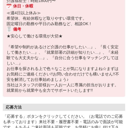
介護福祉士：時給1800円〜
休日・休暇
≪週4日以上休み≫
希望休、有給休暇など取りやすい環境です。
固定曜日の勤務や平日のみ勤務など、相談OK！
備考
★安心して働ける環境が大切★
『希望や制約があるけど介護の仕事がしたい…』、『長く安定
して働きたい…』、『就業部署の詳細が知りたい…』、『未経
験でも大丈夫かな…』、『自分に合う仕事をマッチングしてほ
しい…』
お仕事を探される上で色々なことが気になりますよね☆まずは
お気軽にご連絡ください!!お問い合わせだけでも構いません!!不
安を解消してお仕事始めましょう♪
当社はスタッフの皆様お一人お一人に専属の担当がおります。
就業前から就業中も全力でサポートいたします!!
応募方法
「応募する」ボタンをクリックしてください。（お電話でのご応募
も承っております）来社不要・履歴書不要・電話のみで面談が可能
です。もちろんご来社面談も可能です。お気軽にお申し付け下さ