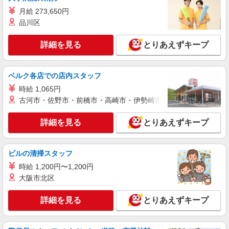
月給 273,650円
詳細を見る
キープ
品川区
派遣社員
詳細を見る
とりあえずキープ
株式会社kotrio /●KT-H-2015033
牧落駅★未経験OKの人間関係に悩まない職場
へ★サ高住スタッフ
ベルク各店での店内スタッフ
時給1600円〜2250円 ＜日払い有/週払い有/交
時給 1,065円
通費全支給(ガソリン代含む)＞
古河市・佐野市・前橋市・高崎市・伊勢崎市・太田市・館林市・
大阪府箕面市稲≪最寄り駅：牧落≫
詳細を見る
とりあえずキープ
詳細を見る
キープ
派遣社員
ビルの清掃スタッフ
株式会社kotrio /●KT-H-2014906
時給 1,200円〜1,200円
箕面駅＊年齢不問◎未経験から安定した業界へ
大阪市北区
＊サ高住
時給1600円〜2250円 ＜日払い有/週払い有/交
詳細を見る
とりあえずキープ
通費全支給(ガソリン代含む)＞
太春寺/宝珠院近く