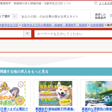
よくある
・保健師・看護助手・助産師の求人情報詳細 - 大阪市住之江区｜バイ
保存した
0
リア選択
「あなたの街」のお仕事が探せる求人サイト
検索条件
大阪市住之江区
>
大阪市住之江区の看護師・保健師・看護助手・助産師
>
北加賀屋駅
> 株式
9109に関連する他の求人をもっと見る
書不要⇒まずは電話で
看護助手(資格経験不問)募集♪
家庭的な雰囲気の職場