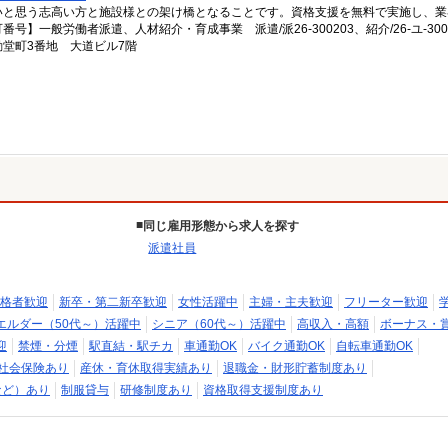
いと思う志高い方と施設様との架け橋となることです。資格支援を無料で実施し、業
一般労働者派遣、人材紹介・育成事業 派遣/派26-300203、紹介/26-ユ-300
堂町3番地 大道ビル7階
同じ雇用形態から求人を探す
派遣社員
格者歓迎
新卒・第二新卒歓迎
女性活躍中
主婦・主夫歓迎
フリーター歓迎
エルダー（50代～）活躍中
シニア（60代～）活躍中
高収入・高額
ボーナス・
迎
禁煙・分煙
駅直結・駅チカ
車通勤OK
バイク通勤OK
自転車通勤OK
社会保険あり
産休・育休取得実績あり
退職金・財形貯蓄制度あり
など）あり
制服貸与
研修制度あり
資格取得支援制度あり