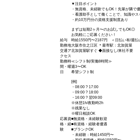
▼注目ポイント
・無資格、未経験でもOK！先輩が隣で優
・看護助手として働くことで、知識やス
・約10万円分の資格支援制度あり
まずは短期2ヶ月〜のお試しでもOK◎
お気軽にご応募ください！
給与
時給1550円〜2187円 ＜日払い有/週
勤務地
大阪市住之江区 ＊最寄駅：北加賀屋
交通ア
北加賀屋駅すぐ ◆面接なし/来社不要
クセス
勤務時
≪シフト制/実働8時間≫
間・曜
週3〜OK
日
希望シフト制
[例]
・08:00 ? 17:00
・09:00 ? 18:00
・16:00 ? 翌09:00
※休憩1h/夜勤時2h
※残業なし
※曜日相談OK
応募資
■無資格・未経験歓迎
格・経
■有資格・経験者優遇
験
■ブランクOK
・未経験：時給1450円〜