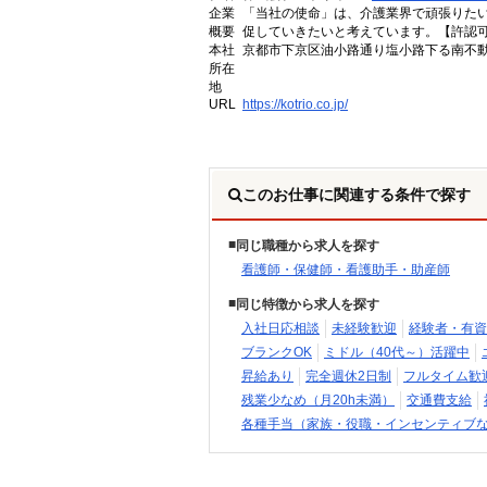
企業
「当社の使命」は、介護業界で頑張りた
概要
促していきたいと考えています。【許認可番号】
本社
京都市下京区油小路通り塩小路下る南不動
所在
地
URL
https://kotrio.co.jp/
このお仕事に関連する条件で探す
同じ職種から求人を探す
看護師・保健師・看護助手・助産師
同じ特徴から求人を探す
入社日応相談
未経験歓迎
経験者・有資
ブランクOK
ミドル（40代～）活躍中
昇給あり
完全週休2日制
フルタイム歓
残業少なめ（月20h未満）
交通費支給
各種手当（家族・役職・インセンティブ