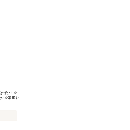
はぜひ！☆
たい☆家事や