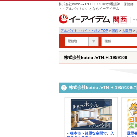
株式会社kotrio /●TN-H-1959109の看護師
ト・アルバイトのことならイーアイデム
エ
関西
アルバイト・バイト・求人TOP
>
関西
>
大阪府
>
勤務地
職種
株式会社kotrio /●TN-H-1959109
株式会社kotrio /●TN-H-195
＜橋本市＞綺麗な空間で、入
［履歴