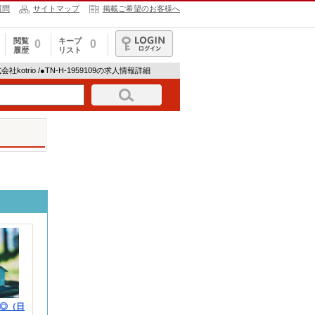
質問
サイトマップ
掲載ご希望のお客様へ
閲覧
キープ
0
0
履歴
リスト
ログイン
会社kotrio /●TN-H-1959109の求人情報詳細
◎（日