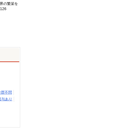
界の繁栄を
126
学歴不問
賞与あり