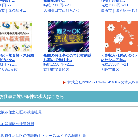
登録］...
食事配膳や...
収例）時給1,...
0円〜21...
時給1500円〜21...
時給1500円〜21...
市｜九条駅す...
大和高田市西町ちかく...
御所市｜御所駅⇒徒歩..
野駅＞無資格・未経験
夜間のお仕事なので比較的落
＜高収入×日払いOK
がいを...
ち着いて働けま...
いたシニア向...
0円〜21...
時給1550円〜21...
時給1550円〜21...
西//泉佐...
京都市伏見区内
大阪市港区
株式会社kotrio /●TN-H-1959109の求
9109のお仕事に近い条件の求人はこちら
大阪市住之江区の派遣社員
北加賀屋駅の派遣社員
大阪市住之江区の看護助手・ナースエイドの派遣社員