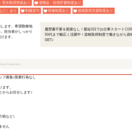
・育休取得実績あり
退職金・財形貯蓄制度あり
など）あり
制服貸与
研修制度あり
資格取得支援制度あり
内します。希望勤務地
履歴書不要＆面接なし！最短3日でお仕事スタート◎2
い。担当者がしっかり
50代まで幅広く活躍中！資格取得制度で働きながら資
頂けます。
GET♪
ッフ募集♪医療行為なし
ります。
とからお任せします♪
介助など）
ません