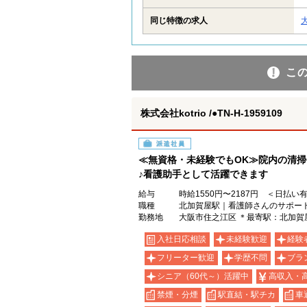
同じ特徴の求人
こ
株式会社kotrio /●TN-H-1959109
派遣社員
≪無資格・未経験でもOK≫院内の清
♪看護助手として活躍できます
給与
時給1550円〜2187円 ＜日払い
職種
北加賀屋駅｜看護師さんのサポー
勤務地
大阪市住之江区 ＊最寄駅：北加賀
入社日応相談
未経験歓迎
経験
フリーター歓迎
学歴不問
ブラ
シニア（60代～）活躍中
高収入・
禁煙・分煙
駅直結・駅チカ
車