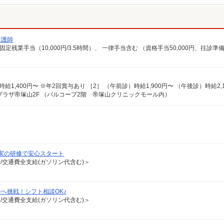
看護師
ドプラザ帝塚山2F （パルコープ2階 帝塚山クリニックモール内）
実の研修で安心スタート
有/交通費全支給(ガソリン代含む)＞
へ挑戦！シフト相談OK♪
有/交通費全支給(ガソリン代含む)＞