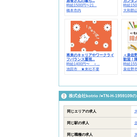
居者さんの暮ら...
カンタン
時給1500円〜21...
時給150
橋本市内
大和郡山
将来のキャリアやワークライ
＜泉佐
フバランス重視...
歓迎！障
時給1400円〜 ＜...
時給155
池田市 ★来社不要
泉佐野市大
株式会社kotrio /●TN-H-195
同じエリアの求人
同じ駅の求人
同じ職種の求人