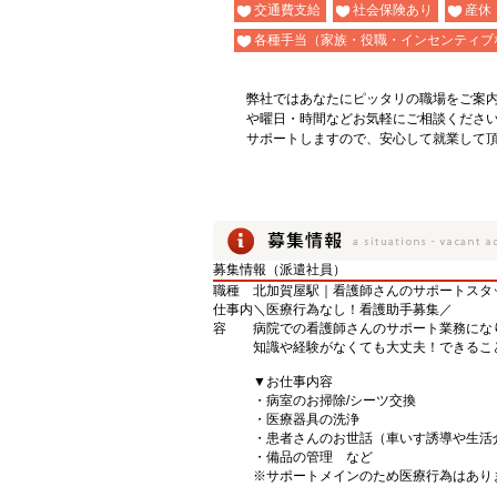
交通費支給
社会保険あり
産休
各種手当（家族・役職・インセンティブ
弊社ではあなたにピッタリの職場をご案
や曜日・時間などお気軽にご相談くださ
サポートしますので、安心して就業して
募集情報（派遣社員）
職種
北加賀屋駅｜看護師さんのサポートスタ
仕事内
＼医療行為なし！看護助手募集／
容
病院での看護師さんのサポート業務にな
知識や経験がなくても大丈夫！できるこ
▼お仕事内容
・病室のお掃除/シーツ交換
・医療器具の洗浄
・患者さんのお世話（車いす誘導や生活
・備品の管理 など
※サポートメインのため医療行為はあり