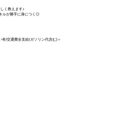
しく教えます♪
キルが勝手に身につく◎
払い有/交通費全支給(ガソリン代含む)＞