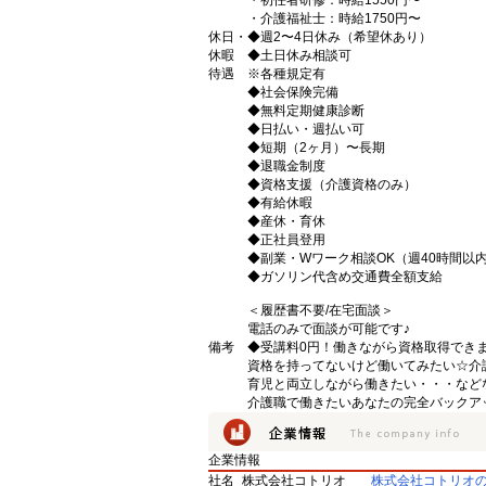
・初任者研修：時給1550円〜
・介護福祉士：時給1750円〜
休日・
◆週2〜4日休み（希望休あり）
休暇
◆土日休み相談可
待遇
※各種規定有
◆社会保険完備
◆無料定期健康診断
◆日払い・週払い可
◆短期（2ヶ月）〜長期
◆退職金制度
◆資格支援（介護資格のみ）
◆有給休暇
◆産休・育休
◆正社員登用
◆副業・Wワーク相談OK（週40時間以
◆ガソリン代含め交通費全額支給
＜履歴書不要/在宅面談＞
電話のみで面談が可能です♪
備考
◆受講料0円！働きながら資格取得でき
資格を持ってないけど働いてみたい☆介
育児と両立しながら働きたい・・・など
介護職で働きたいあなたの完全バックア
企業情報
社名
株式会社コトリオ
株式会社コトリオ