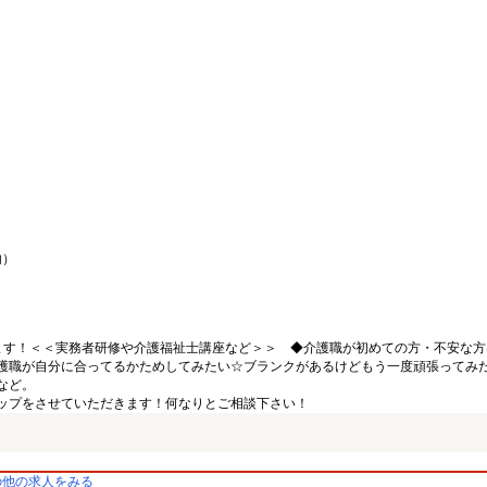
内）
ます！＜＜実務者研修や介護福祉士講座など＞＞ ◆介護職が初めての方・不安な方
護職が自分に合ってるかためしてみたい☆ブランクがあるけどもう一度頑張ってみ
など。
ップをさせていただきます！何なりとご相談下さい！
の他の求人をみる