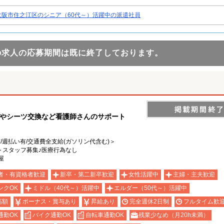
大阪市住之江区のシニア（60代～）活躍中の派遣社員
の求人の応募期間は既に終了しております。
掃やシーツ交換など看護師さんのサポート
有/週払い有/交通費全支給(ガソリン代含む)＞
トスタッフ募集♪医療行為なし
屋
者・有資格者歓迎
新卒・第二新卒歓迎
女性活躍中
主婦・主夫歓迎
ンクOK
ミドル（40代～）活躍中
エルダー（50代～）活躍中
高額
ボーナス・賞与あり
昇給あり
完全週休2日制
フルタイム歓
通勤OK
バイク通勤OK
自転車通勤OK
残業少なめ（月20h未満）