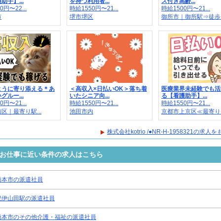
助手】...
を持つ利用者...
ス付き高齢...
0円〜22...
時給1550円〜21...
時給1500円〜21...
市
堺市堺区
御所市｜御所駅⇒徒歩..
ように寄り添える＊あ
＜高収入×日払いOK＞落ち着
医療業界未経験でも活
グルー...
いたシニア向...
る【看護助手】...
0円〜21...
時給1550円〜21...
時給1550円〜21...
区｜最寄り駅...
池田市内
京都市上京区≪最寄り..
株式会社kotrio /●NR-H-1958321の求
8321のお仕事に近い条件の求人はこちら
橋本市の派遣社員
紀伊山田駅の派遣社員
橋本市のその他介護・福祉の派遣社員