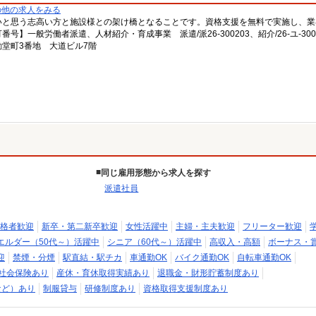
の他の求人をみる
いと思う志高い方と施設様との架け橋となることです。資格支援を無料で実施し、業
一般労働者派遣、人材紹介・育成事業 派遣/派26-300203、紹介/26-ユ-300
堂町3番地 大道ビル7階
同じ雇用形態から求人を探す
派遣社員
格者歓迎
新卒・第二新卒歓迎
女性活躍中
主婦・主夫歓迎
フリーター歓迎
エルダー（50代～）活躍中
シニア（60代～）活躍中
高収入・高額
ボーナス・
迎
禁煙・分煙
駅直結・駅チカ
車通勤OK
バイク通勤OK
自転車通勤OK
社会保険あり
産休・育休取得実績あり
退職金・財形貯蓄制度あり
など）あり
制服貸与
研修制度あり
資格取得支援制度あり