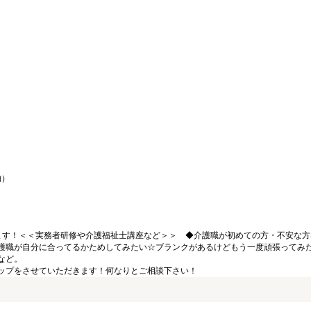
内）
ます！＜＜実務者研修や介護福祉士講座など＞＞ ◆介護職が初めての方・不安な方
護職が自分に合ってるかためしてみたい☆ブランクがあるけどもう一度頑張ってみ
など。
ップをさせていただきます！何なりとご相談下さい！