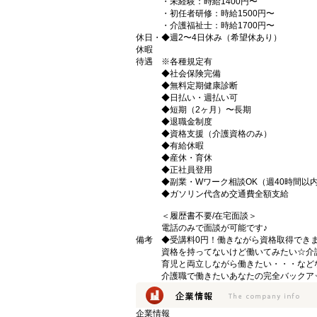
・未経験：時給1400円〜
・初任者研修：時給1500円〜
・介護福祉士：時給1700円〜
休日・
◆週2〜4日休み（希望休あり）
休暇
待遇
※各種規定有
◆社会保険完備
◆無料定期健康診断
◆日払い・週払い可
◆短期（2ヶ月）〜長期
◆退職金制度
◆資格支援（介護資格のみ）
◆有給休暇
◆産休・育休
◆正社員登用
◆副業・Wワーク相談OK（週40時間以
◆ガソリン代含め交通費全額支給
＜履歴書不要/在宅面談＞
電話のみで面談が可能です♪
備考
◆受講料0円！働きながら資格取得でき
資格を持ってないけど働いてみたい☆介
育児と両立しながら働きたい・・・など
介護職で働きたいあなたの完全バックア
企業情報