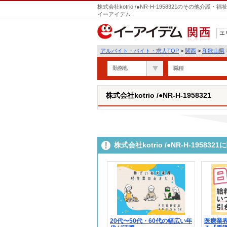
株式会社kotrio /●NR-H-1958321のその他
イーアイデム
エ
関西
アルバイト・バイト・求人TOP
>
関西
>
和歌山県
勤務地
職種
株式会社kotrio /●NR-H-1958321
株式会社kotrio /●NR-H-195
20代〜50代・60代の幅広い年
医療業