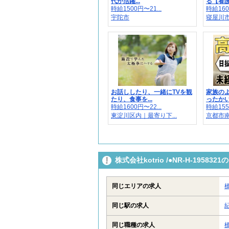
代が活躍...
る【看護
時給1500円〜21...
時給160
宇陀市
寝屋川
お話ししたり、一緒にTVを観
家族の
たり、食事を...
ったかい
時給1600円〜22...
時給155
東淀川区内｜最寄り下...
京都市南
株式会社kotrio /●NR-H-195
同じエリアの求人
同じ駅の求人
同じ職種の求人