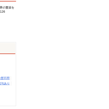
界の繁栄を
126
学歴不問
賞与あり