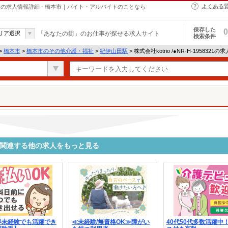
よくある
介護・福祉の求人情報詳細 - 橋本市｜バイト・アルバイトのことなら
保存した
0
リア選択
「あなたの街」のお仕事が探せる求人サイト
検索条件
>
橋本市
>
橋本市のその他介護・福祉
>
紀伊山田駅
> 株式会社kotrio /●NR-H-1958321
8321に関連する他の求人をもっと見る
界未経験でも活躍でき
≪未経験/無資格OK≫障がい
40代50代多数活躍中