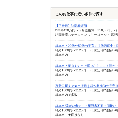
このお仕事に近い条件で探す
【正社員】訪問看護師
□年俸420万円〜（月給換算：350,000円〜）
訪問看護ステーション マリーゴールド 高野
橋本市＊20代〜50代の子育て世代活躍中！
時給1500円〜2125円 ＜日払い有/週払い
橋本市内
橋本市＊働きやすさで選ぶならココ！障がいデイ
時給1500円〜2125円 ＜日払い有/週払い
橋本市内
高野口駅すぐ★支援員｜軽作業補助や見守
時給1500円〜2125円 ＜日払い有/週払い
橋本市内で多数
橋本市/障がい者デイ＊履歴書不要＊面接な
時給1500円〜2125円 ＜日払い有/週払い
橋本市 ★面接なし