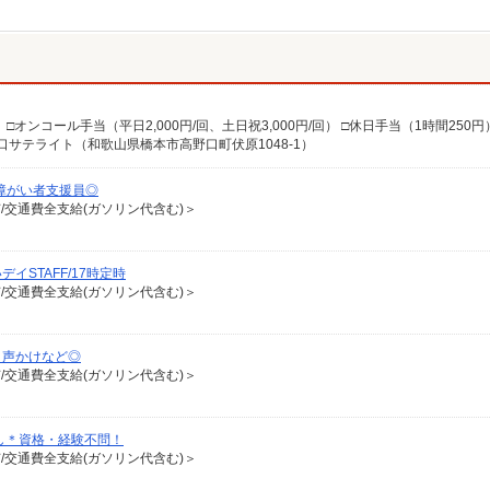
 □オンコール手当（平日2,000円/回、土日祝3,000円/回） □休日手当（1時間250円
口サテライト（和歌山県橋本市高野口町伏原1048-1）
障がい者支援員◎
有/交通費全支給(ガソリン代含む)＞
STAFF/17時定時
有/交通費全支給(ガソリン代含む)＞
り声かけなど◎
有/交通費全支給(ガソリン代含む)＞
し＊資格・経験不問！
有/交通費全支給(ガソリン代含む)＞