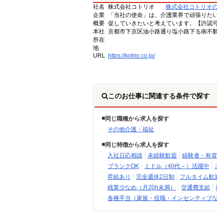
社名
株式会社コトリオ
株式会社コトリオ
企業
「当社の使命」は、介護業界で頑張りた
概要
促していきたいと考えています。【許認可番号】
本社
京都市下京区油小路通り塩小路下る南不動
所在
地
URL
https://kotrio.co.jp/
このお仕事に関連する条件で探す
同じ職種から求人を探す
その他介護・福祉
同じ特徴から求人を探す
入社日応相談
未経験歓迎
経験者・有資
ブランクOK
ミドル（40代～）活躍中
昇給あり
完全週休2日制
フルタイム歓
残業少なめ（月20h未満）
交通費支給
各種手当（家族・役職・インセンティブ