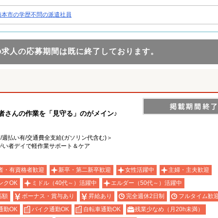
橋本市の学歴不問の派遣社員
の求人の応募期間は既に終了しております。
用者さんの作業を「見守る」のがメイン♪
有/週払い有/交通費全支給(ガソリン代含む)＞
がい者デイで軽作業サポート＆ケア
者・有資格者歓迎
新卒・第二新卒歓迎
女性活躍中
主婦・主夫歓迎
ンクOK
ミドル（40代～）活躍中
エルダー（50代～）活躍中
高額
ボーナス・賞与あり
昇給あり
完全週休2日制
フルタイム歓
通勤OK
バイク通勤OK
自転車通勤OK
残業少なめ（月20h未満）