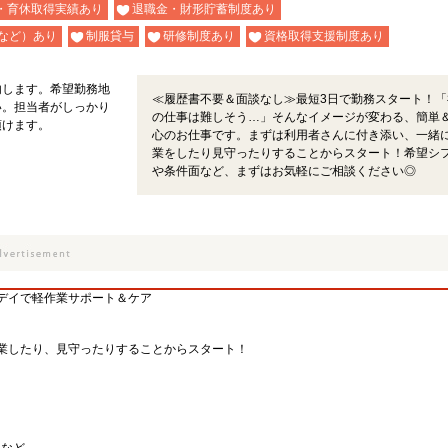
・育休取得実績あり
退職金・財形貯蓄制度あり
など）あり
制服貸与
研修制度あり
資格取得支援制度あり
内します。希望勤務地
≪履歴書不要＆面談なし≫最短3日で勤務スタート！「
い。担当者がしっかり
の仕事は難しそう…」そんなイメージが変わる、簡単
頂けます。
心のお仕事です。まずは利用者さんに付き添い、一緒
業をしたり見守ったりすることからスタート！希望シ
や条件面など、まずはお気軽にご相談ください◎
デイで軽作業サポート＆ケア
業したり、見守ったりすることからスタート！