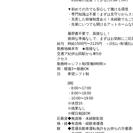
・利用者の送迎（できる方のみでOK）
▼初めての方でも安心して働ける環境
・専門知識は不要！まずは見守りからス
・充実した研修制度あり！未経験でもご
・先輩にいつでも聞けるアットホームな
履歴書不要で、面接なし！
面倒な準備なしで、まずはお気軽にご応
給与
時給1500円〜2125円 ＜日払い有/週
勤務地
橋本市 ★面接なし
交通ア
紀伊山田駅から車5分
クセス
勤務時
≪シフト制/実働8時間≫
間・曜
週3〜勤務OK
日
希望シフト制
[例]
・8:00〜17:00
・9:00〜18:00
・10:00〜19:00
※休憩1h
※残業なし
※曜日相談OK
応募資
◆無資格・未経験歓迎
格・経
◆有資格・経験者優遇
験
◆普通自動車運転免許をお持ちの方優遇