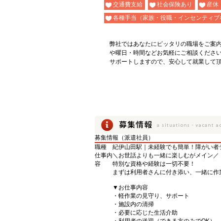
交通費支給
社会保険あり
産休
各種手当（家族・役職・インセンティブ
弊社ではあなたにピッタリの職場をご案
や曜日・時間などお気軽にご相談くださ
サポートしますので、安心して就業して
募集情報（派遣社員）
職種
紀伊山田駅｜未経験でも簡単！障がい者
仕事内
＼お世話よりも一緒に楽しむがメイン／
容
特別な資格や経験は一切不要！
まずは利用者さんに付き添い、一緒に作
▼お仕事内容
・軽作業の見守り、サポート
・施設内の清掃
・必要に応じた生活介助