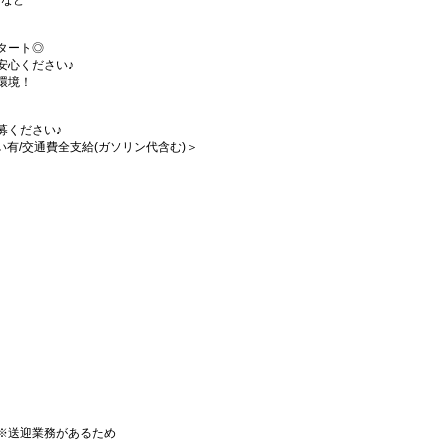
 など
タート◎
安心ください♪
環境！
募ください♪
払い有/交通費全支給(ガソリン代含む)＞
※送迎業務があるため