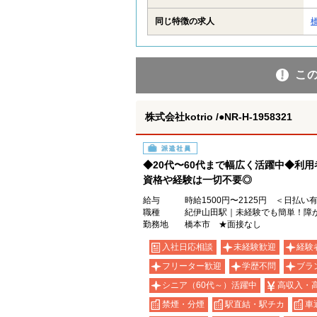
同じ特徴の求人
こ
株式会社kotrio /●NR-H-1958321
派遣社員
◆20代〜60代まで幅広く活躍中◆利
資格や経験は一切不要◎
給与
時給1500円〜2125円 ＜日払い
職種
紀伊山田駅｜未経験でも簡単！障
勤務地
橋本市 ★面接なし
入社日応相談
未経験歓迎
経験
フリーター歓迎
学歴不問
ブラ
シニア（60代～）活躍中
高収入・
禁煙・分煙
駅直結・駅チカ
車