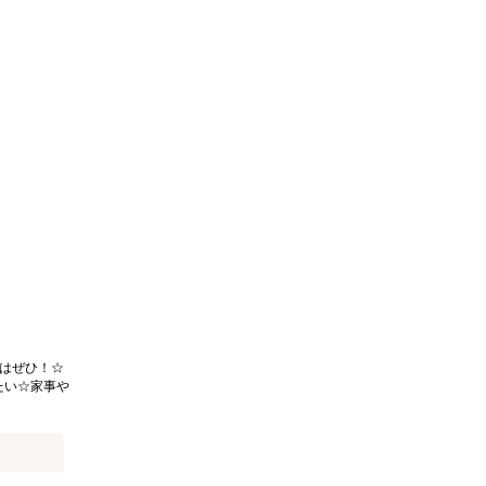
はぜひ！☆
たい☆家事や